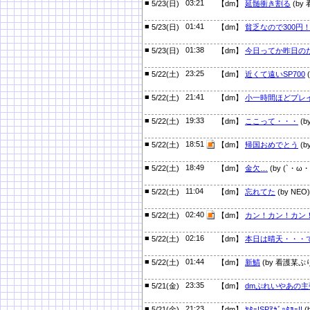
■
03:21
5/23(日)
【dm】
延髄衝き割る
(by
■
01:41
5/23(日)
【dm】
貧乏なので300円
■
01:38
5/23(日)
【dm】
今日ってか昨日の
■
23:25
5/22(土)
【dm】
近くて遠いSP700
(
■
21:41
5/22(土)
【dm】
小一時間ほどプレ
■
19:33
5/22(土)
【dm】
ここって・・・
(b
■
18:51
5/22(土)
【dm】
帰国おめでとう
(b
■
18:49
5/22(土)
【dm】
金欠…
(by (`・ω・´
■
11:04
5/22(土)
【dm】
忘れてた
(by NEO)
■
02:40
5/22(土)
【dm】
カン！カン！カン
■
02:16
5/22(土)
【dm】
本日は晴天・・・
■
01:44
5/22(土)
【dm】
新鯖
(by 看護某ぷ
■
23:35
5/21(金)
【dm】
dmぷれいやあの主
■
21:23
5/21(金)
【dm】
ﾔﾀｰ!SPｱｶﾞｯﾀﾖｰ!!
(