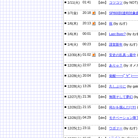
■
01:41
1/11(火)
【dm】
コツコツ
(by NOT)
■
20:18
1/7(金)
【dm】
SP800到達時対象
■
20:13
1/6(木)
【dm】
祝
(by ねす)
■
00:01
1/6(木)
【dm】
Last 8sec?
(by ね
■
00:23
1/4(火)
【dm】
謹賀新年
(by ねす)
■
01:02
12/30(木)
【dm】
安史の乱真っ最中
■
22:07
12/28(火)
【dm】
ありゃ？
(by オメ
■
20:04
12/28(火)
【dm】
覚醒━━(ﾟ∀ﾟ)━━
■
13:26
12/28(火)
【dm】
久しぶりに
(by gal
■
21:36
12/27(月)
【dm】
無限そして夢幻
(b
■
21:15
12/26(日)
【dm】
何かを掴んだ(ﾆﾔﾘ
■
04:29
12/26(日)
【dm】
モチベーション降
■
23:11
12/25(土)
【dm】
ウボァー
(by ねす)