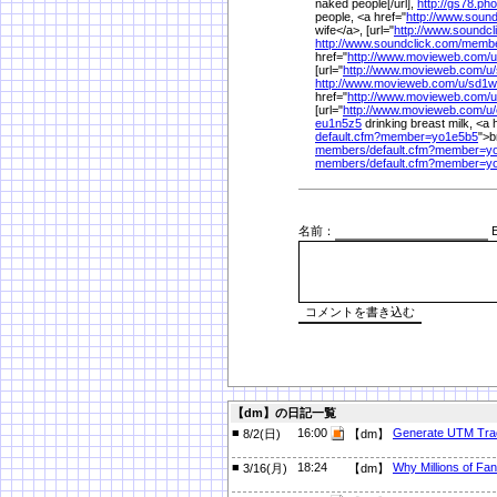
naked people[/url],
http://gs78.ph
people, <a href="
http://www.sound
wife</a>, [url="
http://www.soundcl
http://www.soundclick.com/
membe
href="
http://www.movieweb.com/
u
[url="
http://www.movieweb.com/
u/
http://www.movieweb.com/
u/
sd1
href="
http://www.movieweb.com/
u
[url="
http://www.movieweb.com/
u/
eu1n5z5
drinking breast milk, <a 
default.cfm?member=yo1e5b5
">b
members/
default.cfm?member=y
members/
default.cfm?member=y
名前：
E
【dm】の日記一覧
■
16:00
Generate UTM Trac
8/2(日)
【dm】
■
18:24
Why Millions of Fa
3/16(月)
【dm】