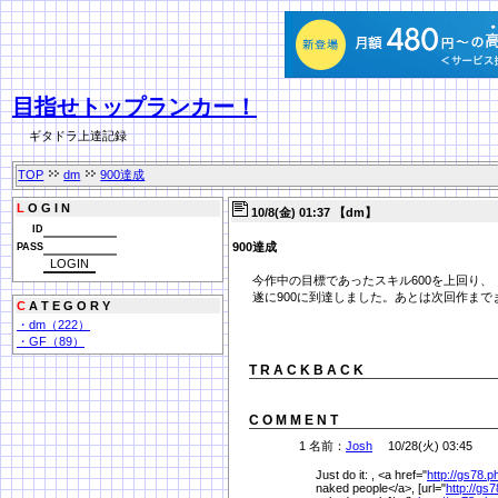
目指せトップランカー！
ギタドラ上達記録
TOP
dm
900達成
L
O G I N
10/8(金) 01:37 【dm】
ID
900達成
PASS
今作中の目標であったスキル600を上回り、
遂に900に到達しました。あとは次回作ま
C
A T E G O R Y
・dm（222）
・GF（89）
T R A C K B A C K
C O M M E N T
1 名前：
Josh
10/28(火) 03:45
Just do it: , <a href="
http://gs78.
naked people</a>, [url="
http://gs