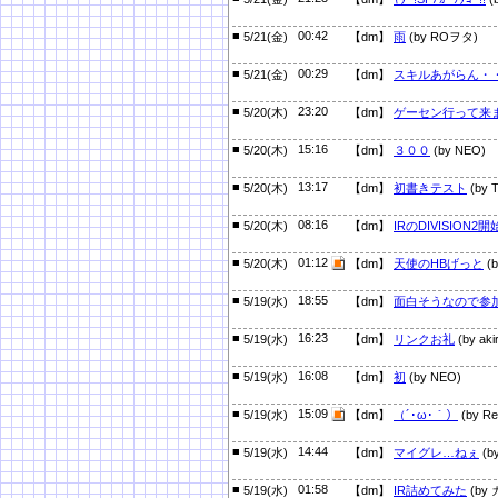
■
00:42
5/21(金)
【dm】
雨
(by ROヲタ)
■
00:29
5/21(金)
【dm】
スキルあがらん・
■
23:20
5/20(木)
【dm】
ゲーセン行って来
■
15:16
5/20(木)
【dm】
３００
(by NEO)
■
13:17
5/20(木)
【dm】
初書きテスト
(by T
■
08:16
5/20(木)
【dm】
IRのDIVISION2
■
01:12
5/20(木)
【dm】
天使のHBげっと
(
■
18:55
5/19(水)
【dm】
面白そうなので参
■
16:23
5/19(水)
【dm】
リンクお礼
(by aki
■
16:08
5/19(水)
【dm】
初
(by NEO)
■
15:09
5/19(水)
【dm】
（´･ω･｀）
(by Re
■
14:44
5/19(水)
【dm】
マイグレ…ねぇ
(
■
01:58
5/19(水)
【dm】
IR詰めてみた
(by