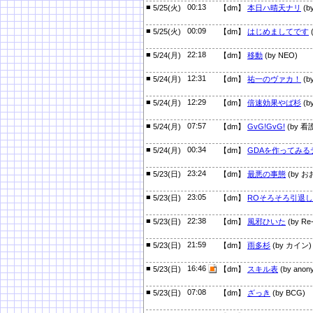
■
00:13
5/25(火)
【dm】
本日ハ晴天ナリ
(b
■
00:09
5/25(火)
【dm】
はじめましてです
(
■
22:18
5/24(月)
【dm】
移動
(by NEO)
■
12:31
5/24(月)
【dm】
祐一のヴァカ！
(by
■
12:29
5/24(月)
【dm】
倍速効果やば杉
(b
■
07:57
5/24(月)
【dm】
GvG!GvG!
(by 
■
00:34
5/24(月)
【dm】
GDAを作ってみる
■
23:24
5/23(日)
【dm】
最悪の事態
(by お
■
23:05
5/23(日)
【dm】
ROそろそろ引退
■
22:38
5/23(日)
【dm】
風邪ひいた
(by Re-
■
21:59
5/23(日)
【dm】
雨多杉
(by カイン)
■
16:46
5/23(日)
【dm】
スキル表
(by anon
■
07:08
5/23(日)
【dm】
ざっき
(by BCG)