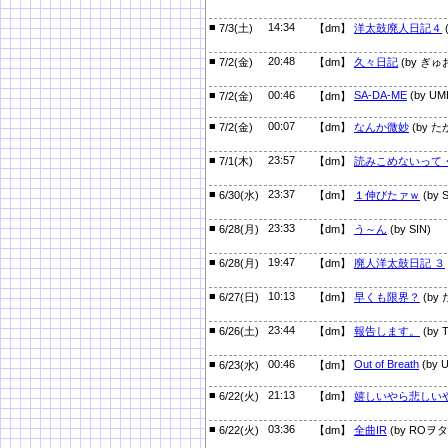
■
14:34
7/3(土)
【dm】
洋太鼓廃人日記４
(
■
20:48
7/2(金)
【dm】
久々日記
(by ぎゅ
■
00:46
SA-DA-ME
(by UM
7/2(金)
【dm】
■
00:07
7/2(金)
【dm】
なんか微妙
(by た
■
23:57
7/1(木)
【dm】
読みこめないって
■
23:37
6/30(水)
【dm】
１伸びたァｗ
(by S
■
23:33
6/28(月)
【dm】
う～ん
(by SIN)
■
19:47
6/28(月)
【dm】
廃人洋太鼓日記 ３
■
10:13
6/27(日)
【dm】
早くも限界？
(by 
■
23:44
6/26(土)
【dm】
報告します。
(by T
■
00:46
Out of Breath
(by 
6/23(水)
【dm】
■
21:13
6/22(火)
【dm】
嬉しいやら悲しい
■
03:36
6/22(火)
【dm】
全曲IR
(by ROヲタ