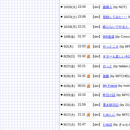
■
23:34
10/26(火)
【dm】
曲購入
(by NOT)
■
23:08
10/23(土)
【dm】
登録してみた･･･
(
■
22:21
10/18(月)
【dm】
眠らないでやると
■
01:37
10/8(金)
【dm】
900達成
(by Cresc
■
22:03
9/2(木)
【dm】
やっとこさ
(by MI
■
01:42
8/29(日)
【dm】
ギターも楽しい今
■
02:21
8/27(金)
【dm】
やっと
(by hidden.)
■
01:42
8/26(木)
【dm】
覚醒
(by MITCHEL
■
00:01
My Friend
(by mom
8/26(木)
【dm】
■
10:15
8/20(金)
【dm】
昨日の話
(by MITC
■
21:59
8/18(水)
【dm】
電太鼓日記
(by 21)
■
21:11
8/17(火)
【dm】
ためしに
(by MITC
■
01:47
8/17(火)
【dm】
だめぽ
(by ぎゅお