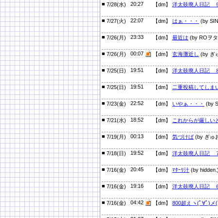
■
20:27
7/28(水)
【dm】
洋太鼓廃人日記 
■
22:07
7/27(火)
【dm】
はぁ・・・
(by SIN
■
23:33
7/26(月)
【dm】
最近は
(by ROヲタ
■
00:07
7/26(月)
【dm】
玄海灘近し
(by ぎ
■
19:51
7/25(日)
【dm】
洋太鼓廃人日記 
■
19:51
7/25(日)
【dm】
二重投稿してしま
■
22:52
7/23(金)
【dm】
いやぁ・・・
(by S
■
18:52
7/21(水)
【dm】
これからが厳しい
■
00:13
7/19(月)
【dm】
気づけば
(by ぎゅ
■
19:52
7/18(日)
【dm】
洋太鼓廃人日記 
■
20:45
7/16(金)
【dm】
ﾏﾀｰﾘ汁
(by hidden.
■
19:16
7/16(金)
【dm】
洋太鼓廃人日記 
■
04:42
7/16(金)
【dm】
800超えヽ(ﾟ∀ﾟ)メ(