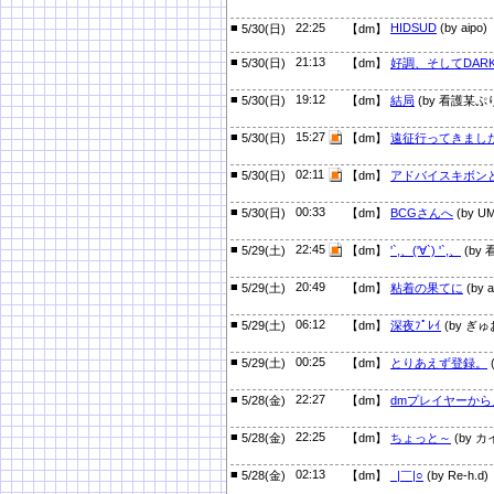
■
22:25
HIDSUD
(by aipo)
5/30(日)
【dm】
■
21:13
5/30(日)
【dm】
好調、そしてDAR
■
19:12
5/30(日)
【dm】
結局
(by 看護某ぷ
■
15:27
5/30(日)
【dm】
遠征行ってきまし
■
02:11
5/30(日)
【dm】
アドバイスキボン
■
00:33
5/30(日)
【dm】
BCGさんへ
(by U
■
22:45
5/29(土)
【dm】
'`,、('∀`) '`,、
(by
■
20:49
5/29(土)
【dm】
粘着の果てに
(by a
■
06:12
5/29(土)
【dm】
深夜ﾌﾟﾚｲ
(by ぎゅ
■
00:25
5/29(土)
【dm】
とりあえず登録。
■
22:27
5/28(金)
【dm】
dmプレイヤーから
■
22:25
5/28(金)
【dm】
ちょっと～
(by カ
■
02:13
5/28(金)
【dm】
_|￣|○
(by Re-h.d)