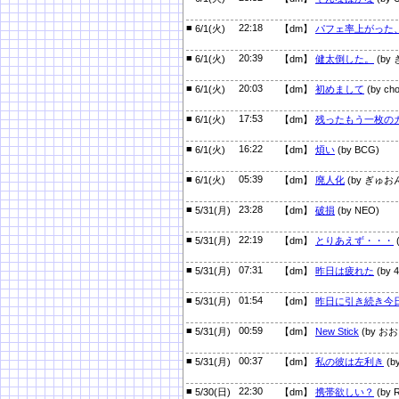
■
22:18
6/1(火)
【dm】
パフェ率上がった
■
20:39
6/1(火)
【dm】
健太倒した。
(by
■
20:03
6/1(火)
【dm】
初めまして
(by cho
■
17:53
6/1(火)
【dm】
残ったもう一枚の
■
16:22
6/1(火)
【dm】
煩い
(by BCG)
■
05:39
6/1(火)
【dm】
廃人化
(by ぎゅお
■
23:28
5/31(月)
【dm】
破損
(by NEO)
■
22:19
5/31(月)
【dm】
とりあえず・・・
(
■
07:31
5/31(月)
【dm】
昨日は疲れた
(by 
■
01:54
5/31(月)
【dm】
昨日に引き続き今
■
00:59
5/31(月)
【dm】
New Stick
(by お
■
00:37
5/31(月)
【dm】
私の彼は左利き
(
■
22:30
5/30(日)
【dm】
携帯欲しい？
(by R