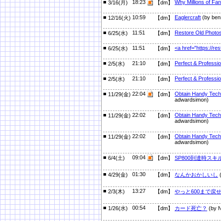
■
18:23
Why Millions of Fa
3/16(月)
【dm】
■
10:59
Eaglercraft
(by ben
12/16(火)
【dm】
■
11:51
Restore Old Photo
6/25(水)
【dm】
■
11:51
<a href="https://r
6/25(水)
【dm】
■
21:10
Perfect & Professi
2/5(水)
【dm】
■
21:10
Perfect & Professi
2/5(水)
【dm】
■
22:04
Obtain Handy Tech 
11/29(金)
【dm】
adwardsimon)
■
22:02
Obtain Handy Tech 
11/29(金)
【dm】
adwardsimon)
■
22:02
Obtain Handy Tech 
11/29(金)
【dm】
adwardsimon)
■
09:04
6/4(土)
【dm】
SP800到達時ス
■
01:30
4/29(金)
【dm】
なんかおかしいし
■
13:27
2/3(木)
【dm】
やっと600まで戻
■
00:54
1/26(水)
【dm】
カード死亡？
(by 