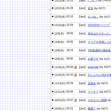
■
15:15
( ´ﾟдﾟ`)
(by Cresce
12/22(水)
【dm】
■
01:28
12/22(水)
【dm】
近況
(by NOT)
■
02:10
12/15(水)
【dm】
もうね…
(by ねす)
■
22:59
12/10(金)
【dm】
ｷﾀｷﾀｷﾀｷﾀ━━━(ﾟ
■
18:56
12/9(木)
【dm】
地元はひどかった
■
18:45
12/8(水)
【dm】
クリアを目指して
■
18:23
12/8(水)
【dm】
700達成時の曲&
■
00:00
12/8(水)
【dm】
お初です
(by ねす)
■
00:59
good job!
(by NOT)
11/16(火)
【dm】
■
02:43
11/15(月)
【dm】
久しぶりに日記を
■
03:29
11/14(日)
【dm】
足踏み
(by NOT)
■
00:44
11/11(木)
【dm】
リーチ？
(by NOT)
■
10:07
10/31(日)
【dm】
それなりに順調
(b
■
02:22
10/30(土)
【dm】
順調？
(by NOT)