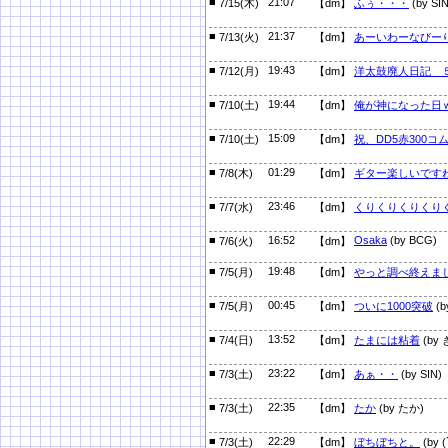
■
21:07
7/15(木)
【dm】
ふぅ・・・
(by SIN
■
21:37
7/13(火)
【dm】
あーいわーなびー
■
19:43
7/12(月)
【dm】
洋太鼓廃人日記 
■
19:44
7/10(土)
【dm】
俺が神になった日
■
15:09
7/10(土)
【dm】
祝、DD5赤300コ
■
01:29
7/8(木)
【dm】
ギター楽しいです
■
23:46
7/7(水)
【dm】
くりくりくりくり
■
16:52
Osaka
(by BCG)
7/6(火)
【dm】
■
19:48
7/5(月)
【dm】
やっと調べ終えま
■
00:45
7/5(月)
【dm】
ついに1000突破
(
■
13:52
7/4(日)
【dm】
たまには粘着
(by
■
23:22
7/3(土)
【dm】
あぁ・・
(by SIN)
■
22:35
7/3(土)
【dm】
たか
(by たか)
■
22:29
7/3(土)
【dm】
ぼちぼちと。
(by 