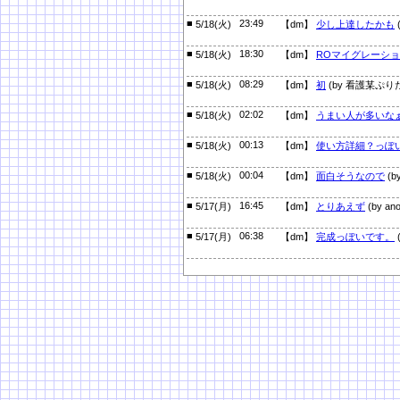
■
23:49
5/18(火)
【dm】
少し上達したかも
■
18:30
5/18(火)
【dm】
ROマイグレーシ
■
08:29
5/18(火)
【dm】
初
(by 看護某ぷり
■
02:02
5/18(火)
【dm】
うまい人が多いな
■
00:13
5/18(火)
【dm】
使い方詳細？っぽ
■
00:04
5/18(火)
【dm】
面白そうなので
(b
■
16:45
5/17(月)
【dm】
とりあえず
(by an
■
06:38
5/17(月)
【dm】
完成っぽいです。