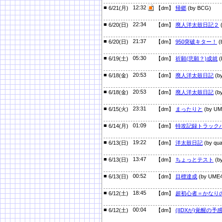
■
12:32
6/21(月)
【dm】
帰郷
(by BCG)
■
22:34
6/20(日)
【dm】
廃人洋太鼓日記２
(
■
21:37
6/20(日)
【dm】
950突破キター！
(
■
05:30
6/19(土)
【dm】
祈願(悲願？)成就
(
■
20:53
6/18(金)
【dm】
廃人洋太鼓日記
(by
■
20:53
6/18(金)
【dm】
廃人洋太鼓日記
(by
■
23:31
6/15(火)
【dm】
まったりと
(by UM
■
01:09
6/14(月)
【dm】
特攻記録トラック
■
19:22
6/13(日)
【dm】
洋太鼓日記
(by qua
■
13:47
6/13(日)
【dm】
ちょっとテスト
(by
■
00:52
6/13(日)
【dm】
目標達成
(by UME4
■
18:45
6/12(土)
【dm】
超初心者＝かなり
■
00:04
6/12(土)
【dm】
(IIDXが)覚醒の予