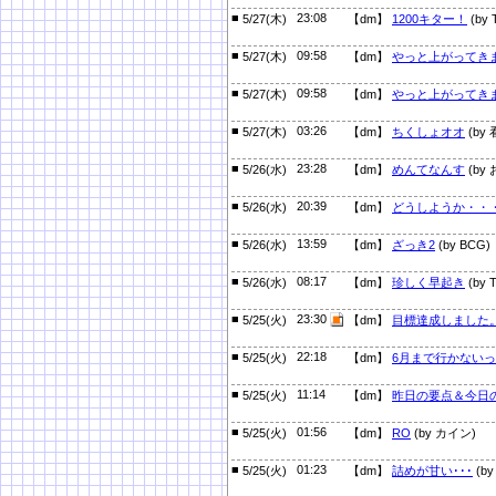
■
23:08
5/27(木)
【dm】
1200キター！
(by 
■
09:58
5/27(木)
【dm】
やっと上がってき
■
09:58
5/27(木)
【dm】
やっと上がってき
■
03:26
5/27(木)
【dm】
ちくしょオオ
(by
■
23:28
5/26(水)
【dm】
めんてなんす
(by
■
20:39
5/26(水)
【dm】
どうしようか・・
■
13:59
5/26(水)
【dm】
ざっき2
(by BCG)
■
08:17
5/26(水)
【dm】
珍しく早起き
(by T
■
23:30
5/25(火)
【dm】
目標達成しました
■
22:18
5/25(火)
【dm】
6月まで行かない
■
11:14
5/25(火)
【dm】
昨日の要点＆今日
■
01:56
5/25(火)
【dm】
RO
(by カイン)
■
01:23
5/25(火)
【dm】
詰めが甘い･･･
(by