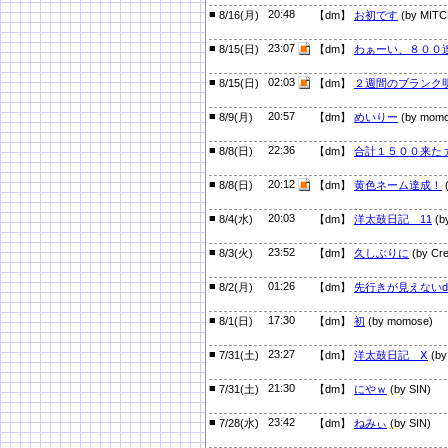
■
20:48
8/16(月)
【dm】
お初です
(by MITC
■
23:07
8/15(日)
【dm】
わぁーい、８００
■
02:03
8/15(日)
【dm】
２週間のブランク
■
20:57
8/9(月)
【dm】
めいりー
(by momo
■
22:36
8/8(日)
【dm】
合計１５００来た
■
20:12
8/8(日)
【dm】
黄色ネーム達成！
■
20:03
8/4(水)
【dm】
洋太鼓日記 11
(b
■
23:52
8/3(火)
【dm】
久しぶりに
(by Cre
■
01:26
8/2(月)
【dm】
先行きが見えない
■
17:30
8/1(日)
【dm】
初
(by momose)
■
23:27
7/31(土)
【dm】
洋太鼓日記 Ⅹ
(by
■
21:30
7/31(土)
【dm】
にやｗ
(by SIN)
■
23:42
7/28(水)
【dm】
ねみぃ
(by SIN)