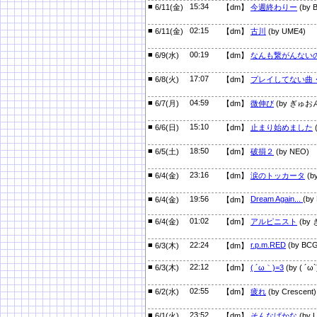
■
15:34
6/11(金)
【dm】
今週終わりー
(by 
■
02:15
6/11(金)
【dm】
古川
(by UME4)
■
00:19
6/9(水)
【dm】
なんも繋がんないの
■
17:07
6/8(火)
【dm】
プレイしてない曲
■
04:59
6/7(月)
【dm】
微伸び
(by ぎゅお
■
15:10
6/6(日)
【dm】
止まり始めました
■
18:50
6/5(土)
【dm】
破損２
(by NEO)
■
23:16
6/4(金)
【dm】
涙のトッカータ
(by
■
19:56
Dream Again...
(by
6/4(金)
【dm】
■
01:02
6/4(金)
【dm】
アルピニスト
(by
■
22:24
r.p.m.RED
(by BCG
6/3(木)
【dm】
■
22:12
6/3(木)
【dm】
( ´ω｀)=3
(by ( 
■
02:55
6/2(水)
【dm】
疲れ
(by Crescent)
■
23:52
6/1(火)
【dm】
そんなばかな
(by 