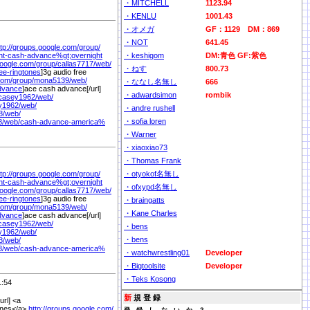
・MITCHELL
1123.94
・KENLU
1001.43
・オメガ
GF：1129 DM：869
・NOT
641.45
ttp://groups.google.com/
group/
ght-cash-advance%
gt;overnight
・keshigom
DM:青色 GF:紫色
google.com/
group/
callas7717/
web/
・ねす
800.73
ree-ringtones
]3g audio free
com/
group/
mona5139/
web/
・ななし名無し
666
dvance
]ace cash advance[/url]
・adwardsimon
rombik
casey1962/
web/
y1962/
web/
・andre rushell
8/
web/
・sofia loren
8/
web/
cash-advance-america%
・Warner
・xiaoxiao73
・Thomas Frank
ttp://groups.google.com/
group/
・otyokof名無し
ght-cash-advance%
gt;overnight
・ofxypd名無し
google.com/
group/
callas7717/
web/
ree-ringtones
]3g audio free
・braingatts
com/
group/
mona5139/
web/
・Kane Charles
dvance
]ace cash advance[/url]
casey1962/
web/
・bens
y1962/
web/
・bens
8/
web/
8/
web/
cash-advance-america%
・watchwrestling01
Developer
・Bigtoolsite
Developer
・Teks Kosong
:54
新
規 登 録
url] <a
tones</a>
http://groups.google.com/