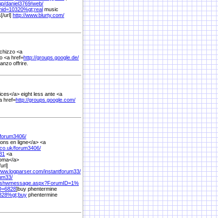
up/
daniel3769/
web/
emid=10320%
gt;real
music
[/url]
http://www.blurty.com/
schizzo <a
o <a href=
http://groups.google.de/
nzo offrire.
ices</a> eight less ante <a
a href=
http://groups.google.com/
forum3406/
ons en ligne</a> <a
co.uk/
forum3406/
31
<a
oma</a>
url]
/www.logparser.com/
instantforum33/
rum33/
shwmessage.aspx?ForumID=1%
D=6828
]buy phentermine
828%
gt;buy
phentermine