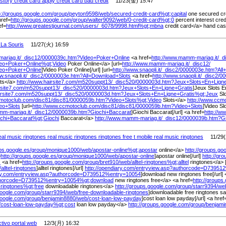
istory credit card apply credit card bad credit
11/23(金) 15:47
p://groups.google.com/
group/
peyton9598/
web/
secured-credit-card%
gt;capital
one secured cre
href=
http://groups.google.com/
group/
walter9092/
web/
0-credit-card%
gt;0
percent interest cred
ef=
http://www.greatestjournal.com/
users/
_6078/
9998.html%
gt;mbna
credit card</a> hand cas
 La Souris
11/27(火) 16:59
ariag.it/
_disc12/
0000039c.htm?Video+Poker+Online
<a href=
http://www.mamm-mariag.it/
_d
eo+Poker+Online%
gt;Video
Poker Online</a> [url=
http://www.mamm-mariag.it/
_disc12/
eo+Poker+Online
]Video Poker Online[/url] [url=
http://www.snaopli.it/
_disc2/
0000003e.htm?All
w.snaopli.it/
_disc2/
0000003e.htm?All+Download+Slots
<a href=
http://www.snaopli.it/
_disc2/
00
ts</a>
http://www.hairsite7.com/
m520suppt13/
_disc520/
0000003d.htm?Jeux+Slots+En+Ligne
rsite7.com/
m520suppt13/
_disc520/
0000003d.htm?Jeux+Slots+En+Ligne+Gratis
]Jeux Slots En
irsite7.com/
m520suppt13/
_disc520/
0000003d.htm?Jeux+Slots+En+Ligne+Gratis%
gt;Jeux
Slo
cmotoclub.com/
disc81/
disc81/
0000059b.htm?Video+Slots%
gt;Video
Slots</a>
http://www.ccm
eo+Slots
[url=
http://www.ccmotoclub.com/
disc81/
disc81/
0000059b.htm?Video+Slots
]Video Slo
mm-mariag.it/
_disc12/
0000039b.htm?Giochi+Baccarat
]Giochi Baccarat[/url] <a href=
http://w
chi+Baccarat%
gt;Giochi
Baccarat</a>
http://www.mamm-mariag.it/
_disc12/
0000039b.htm?Gi
eal music ringtones real music ringtones ringtones free t mobile real music ringtones
11/29(木
ups.google.es/
group/
monique1000/
web/
apostar-online%
gt;apostar
online</a>
http://groups.goo
=
http://groups.google.es/
group/
monique1000/
web/
apostar-online
]apostar online[/url]
http://gr
s
<a href=
http://groups.google.com/
group/
bret910/
web/
alltel-ringtones%
gt;alltel
ringtones</a> [
/
alltel-ringtones
]alltel ringtones[/url]
http://opendiary.com/
entryview.asp?authorcode=D73951
ry.com/
entryview.asp?authorcode=D739512%
entry=10054
]download new ringtones free[/url] 
thorcode=D739512%
entry=10054%
gt;download
new ringtones free</a> <a href=
http://groups
-ringtones%
gt;free
downloadable ringtones</a>
http://groups.google.com/
group/
starr9394/
we
google.com/
group/
starr9394/
web/
free-downloadable-ringtones
]downloadable free ringtones sa
google.com/
group/
benjamin8880/
web/
cost-loan-low-payday
]cost loan low payday[/url] <a href
/
cost-loan-low-payday%
gt;cost
loan low payday</a>
http://groups.google.com/
group/
benjami
ctivo portal web
12/3(月) 16:32