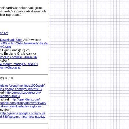
dit card</a> poker back juice
it card</a> martingale dozen hole
hier represent?
isc12/
+Download+Slots
]All Download
00003e.htm?All+Download+Slots%
+Gratis
 Ligne Gratis[/url] <a
ts En Ligne Gratis</a> <a
otoclub.com/
disc81/
disc81/
ts[/url]
ww.mamm-mariag.it/
_disc12/
ochi+Baccarat
) 00:10
gle.es/
group/
monique1000/
web/
oups.google.com/
group/
bret910/
url=
http://groups.google.com/
2%
entry=10054
<a href=
http://opendiary.com/
.google.com/
group/
starr9394/
web/
b/
free-downloadable-ringtones
nyo[/url]
=
http://groups.google.com/
group/
n8880/
web/
cost-loan-low-payday