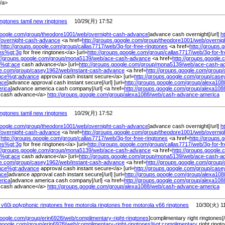
/a>
ngtones tamil new ringtones
10/29(月) 17:52
google.com/
group/
theodore1001/
web/
overnight-cash-advance
]advance cash overnight[/url]
h
/
overnight-cash-advance
<a href=
http://groups.google.com/
group/
theodore1001/
web/
overni
>
http://groups.google.com/
group/
callas7717/
web/
3g-for-free-ringtones
<a href=
http://groups.
nes%
gt;3g
for free ringtones</a> [url=
http://groups.google.com/
group/
callas7717/
web/
3g-for-f
://groups.google.com/
group/
mona5139/
web/
ace-cash-advance
<a href=
http://groups.google.
e%
gt;ace
cash advance</a> [url=
http://groups.google.com/
group/
mona5139/
web/
ace-cash-a
le.com/
group/
casey1962/
web/
instant-cash-advance
<a href=
http://groups.google.com/
group/
ance%
gt;advance
approval cash instant secure</a> [url=
http://groups.google.com/
group/
case
nce
]advance approval cash instant secure[/url] [url=
http://groups.google.com/
group/
alexa108
rica
]advance america cash company[/url] <a href=
http://groups.google.com/
group/
alexa108
 cash advance</a>
http://groups.google.com/
group/
alexa1088/
web/
cash-advance-america
ngtones tamil new ringtones
10/29(月) 17:52
google.com/
group/
theodore1001/
web/
overnight-cash-advance
]advance cash overnight[/url]
h
/
overnight-cash-advance
<a href=
http://groups.google.com/
group/
theodore1001/
web/
overni
>
http://groups.google.com/
group/
callas7717/
web/
3g-for-free-ringtones
<a href=
http://groups.
nes%
gt;3g
for free ringtones</a> [url=
http://groups.google.com/
group/
callas7717/
web/
3g-for-f
://groups.google.com/
group/
mona5139/
web/
ace-cash-advance
<a href=
http://groups.google.
e%
gt;ace
cash advance</a> [url=
http://groups.google.com/
group/
mona5139/
web/
ace-cash-a
le.com/
group/
casey1962/
web/
instant-cash-advance
<a href=
http://groups.google.com/
group/
ance%
gt;advance
approval cash instant secure</a> [url=
http://groups.google.com/
group/
case
nce
]advance approval cash instant secure[/url] [url=
http://groups.google.com/
group/
alexa108
rica
]advance america cash company[/url] <a href=
http://groups.google.com/
group/
alexa108
 cash advance</a>
http://groups.google.com/
group/
alexa1088/
web/
cash-advance-america
 v60i polyphonic ringtones free motorola ringtones free motorola v66 ringtones
10/30(火) 11
google.com/
group/
erin6928/
web/
complimentary-right-ringtones
]complimentary right ringtones[/
.google.com/
group/
erin6928/
web/
complimentary-right-ringtones%
gt;complimentary
right ring