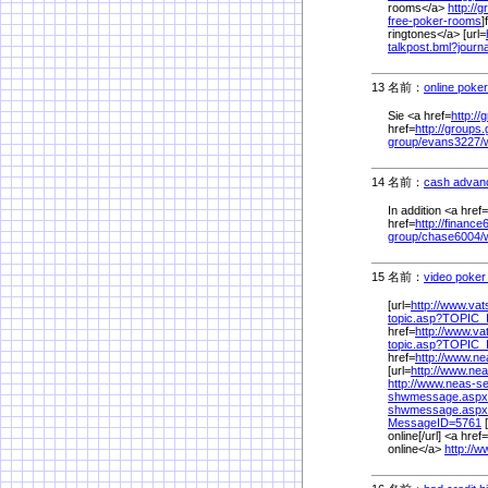
rooms</a>
http://
free-poker-rooms
]
ringtones</a> [url=
talkpost.bml?jour
13 名前：
online poke
Sie <a href=
http://
href=
http://groups.g
group/
evans3227/
14 名前：
cash advan
In addition <a href=
href=
http://finance
group/
chase6004/
15 名前：
video poker 
[url=
http://www.vat
topic.asp?TOPIC_
href=
http://www.va
topic.asp?TOPIC_
href=
http://www.n
[url=
http://www.ne
http://www.neas-s
shwmessage.asp
shwmessage.asp
MessageID=5761
[
online[/url] <a href=
online</a>
http://