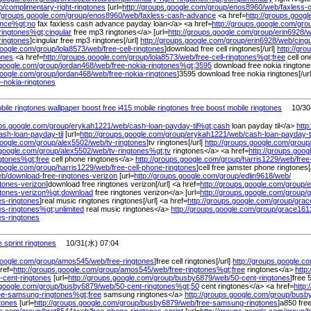
b/
complimentary-right-ringtones
[url=
http://groups.google.com/
group/
enos8960/
web/
faxless-
//groups.google.com/
group/
enos8960/
web/
faxless-cash-advance
<a href=
http://groups.googl
ance%
gt;no
fax faxless cash advance payday loan</a> <a href=
http://groups.google.com/
gro
-ringtones%
gt;cingular
free mp3 ringtones</a> [url=
http://groups.google.com/
group/
erin6928/
w
ringtones
]cingular free mp3 ringtones[/url]
http://groups.google.com/
group/
erin6928/
web/
cing
google.com/
group/
lola8573/
web/
free-cell-ringtones
]download free cell ringtones[/url]
http://gr
tones
<a href=
http://groups.google.com/
group/
lola8573/
web/
free-cell-ringtones%
gt;free
cell on
.google.com/
group/
jordan468/
web/
free-nokia-ringtones%
gt;3595
download free nokia rington
google.com/
group/
jordan468/
web/
free-nokia-ringtones
]3595 download free nokia ringtones[/ur
e-nokia-ringtones
bile ringtones wallpaper boost free i415 mobile ringtones free boost mobile ringtones
10/30(
ups.google.com/
group/
erykah1221/
web/
cash-loan-payday-til%
gt;cash
loan payday til</a>
http
ash-loan-payday-til
[url=
http://groups.google.com/
group/
erykah1221/
web/
cash-loan-payday-ti
google.com/
group/
alex5502/
web/
tv-ringtones
]tv ringtones[/url]
http://groups.google.com/
group
.google.com/
group/
alex5502/
web/
tv-ringtones%
gt;tv
ringtones</a> <a href=
http://groups.goog
ngtones%
gt;free
cell phone ringtones</a>
http://groups.google.com/
group/
harris1229/
web/
free
google.com/
group/
harris1229/
web/
free-cell-phone-ringtones
]cell free jamster phone ringtones[
b/
download-free-ringtones-verizon
[url=
http://groups.google.com/
group/
edlin9618/
web/
tones-verizon
]download free ringtones verizon[/url] <a href=
http://groups.google.com/
group/
e
gtones-verizon%
gt;download
free ringtones verizon</a> [url=
http://groups.google.com/
group/
g
es-ringtones
]real music ringtones ringtones[/url] <a href=
http://groups.google.com/
group/
grac
nes-ringtones%
gt;unlimited
real music ringtones</a>
http://groups.google.com/
group/
grace161
es-ringtones
 sprint ringtones
10/31(水) 07:04
google.com/
group/
amos545/
web/
free-ringtones
]free cell ringtones[/url]
http://groups.google.c
ref=
http://groups.google.com/
group/
amos545/
web/
free-ringtones%
gt;free
ringtones</a>
http
-cent-ringtones
[url=
http://groups.google.com/
group/
busby6879/
web/
50-cent-ringtones
]free 
.google.com/
group/
busby6879/
web/
50-cent-ringtones%
gt;50
cent ringtones</a> <a href=
http:
ee-samsung-ringtones%
gt;free
samsung ringtones</a>
http://groups.google.com/
group/
busb
tones
[url=
http://groups.google.com/
group/
busby6879/
web/
free-samsung-ringtones
]a850 fre