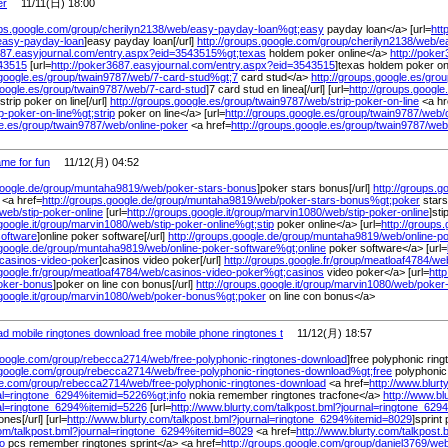
er
11/11(日) 18:00
ups.google.com/
group/
cherilyn2138/
web/
easy-payday-loan%
gt;easy
payday loan</a> [url=
htt
easy-payday-loan
]easy payday loan[/url]
http://groups.google.com/
group/
cherilyn2138/
web/
e
687.easyjournal.com/
entry.aspx?eid=3543515%
gt;texas
holdem poker online</a>
http://poke
43515
[url=
http://poker3687.easyjournal.com/
entry.aspx?eid=3543515
]texas holdem poker onl
google.es/
group/
twain9787/
web/
7-card-stud%
gt;7
card stud</a>
http://groups.google.es/
grou
google.es/
group/
twain9787/
web/
7-card-stud
]7 card stud en linea[/url] [url=
http://groups.google
]strip poker on line[/url]
http://groups.google.es/
group/
twain9787/
web/
strip-poker-on-line
<a hr
ip-poker-on-line%
gt;strip
poker on line</a> [url=
http://groups.google.es/
group/
twain9787/
web/
e.es/
group/
twain9787/
web/
online-poker
<a href=
http://groups.google.es/
group/
twain9787/
web
ame for fun
11/12(月) 04:52
google.de/
group/
muntaha9819/
web/
poker-stars-bonus
]poker stars bonus[/url]
http://groups.g
<a href=
http://groups.google.de/
group/
muntaha9819/
web/
poker-stars-bonus%
gt;poker
star
web/
stip-poker-online
[url=
http://groups.google.it/
group/
marvin1080/
web/
stip-poker-online
]sti
oogle.it/
group/
marvin1080/
web/
stip-poker-online%
gt;stip
poker online</a> [url=
http://groups.
software
]online poker software[/url]
http://groups.google.de/
group/
muntaha9819/
web/
online-p
google.de/
group/
muntaha9819/
web/
online-poker-software%
gt;online
poker software</a> [url=
casinos-video-poker
]casinos video poker[/url]
http://groups.google.fr/
group/
meatloaf4784/
we
google.fr/
group/
meatloaf4784/
web/
casinos-video-poker%
gt;casinos
video poker</a> [url=
http
oker-bonus
]poker on line con bonus[/url]
http://groups.google.it/
group/
marvin1080/
web/
poker
oogle.it/
group/
marvin1080/
web/
poker-bonus%
gt;poker
on line con bonus</a>
ad mobile ringtones download free mobile phone ringtones t
11/12(月) 18:57
google.com/
group/
rebecca2714/
web/
free-polyphonic-ringtones-download
]free polyphonic ring
.google.com/
group/
rebecca2714/
web/
free-polyphonic-ringtones-download%
gt;free
polyphonic
le.com/
group/
rebecca2714/
web/
free-polyphonic-ringtones-download
<a href=
http://www.blurt
nal=ringtone_6294%
itemid=5226%
gt;info
nokia remember ringtones tracfone</a>
http://www.bl
nal=ringtone_6294%
itemid=5226
[url=
http://www.blurty.com/
talkpost.bml?journal=ringtone_629
nes[/url] [url=
http://www.blurty.com/
talkpost.bml?journal=ringtone_6294%
itemid=8029
]sprint 
om/
talkpost.bml?journal=ringtone_6294%
itemid=8029
<a href=
http://www.blurty.com/
talkpost
fo
pcs remember ringtones sprint</a> <a href=
http://groups.google.com/
group/
daniel3769/
web