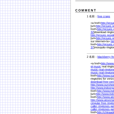
C O M M E N T
1 名前：
free craps
10
<a href=
http://gro
[url=
http://groups.
href=
http://groups
32
]download ringto
http://groups.goog
[url=
http://groups.
sur internet</a>
ht
href=
http://groups
37
]mosquito rington
2 名前：
blackberry fr
<a href=
http://ww
gt;music
real ringt
music-real-rington
music-real-rington
href=
http://www.ou
ringtones for veriz
download-free-ver
http://www.ourshe
http://www.indoorga
href=
http://www.in
[url=
http://www.ind
href=
http://www.at
http://www.atoxict
cingular-free-ringt
caller-ringtones-j
caller-ringtones-j
href=
http://chinaad