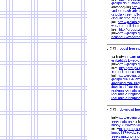
group/
erin6928/
we
advance[/url]
http:
faxless-cash-adv
cingular-free-mp3
cingular-free-mp3-
[url=
http://groups.
web/
free-cell-ring
href=
http://groups
[url=
http://groups.
jordan468/
web/
fre
6 名前：
boost free mo
<a href=
http://gro
erykah1221/
web/
c
[url=
http://groups.
href=
http://groups
free-cell-phone-ri
[url=
http://groups.
group/
edlin9618/
we
download-free-ring
download-free-rin
real-music-rington
real-music-ringto
real-music-rington
7 名前：
download free
[url=
http://groups.
free-ringtones
<a h
busby6879/
web/
50
href=
http://groups
busby6879/
web/
fr
free-samsung-ring