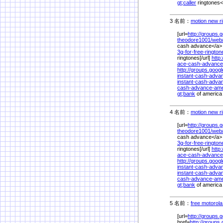
gt;caller
ringtones<
3 名前：
motion new ri
[url=
http://groups.
theodore1001/
web
cash advance</a
3g-for-free-ringto
ringtones[/url]
http
ace-cash-advanc
http://groups.goog
instant-cash-adv
instant-cash-adva
cash-advance-ame
gt;bank
of america
4 名前：
motion new ri
[url=
http://groups.
theodore1001/
web
cash advance</a
3g-for-free-ringto
ringtones[/url]
http
ace-cash-advanc
http://groups.goog
instant-cash-adv
instant-cash-adva
cash-advance-ame
gt;bank
of america
5 名前：
free motorola
[url=
http://groups.
href=
http://groups