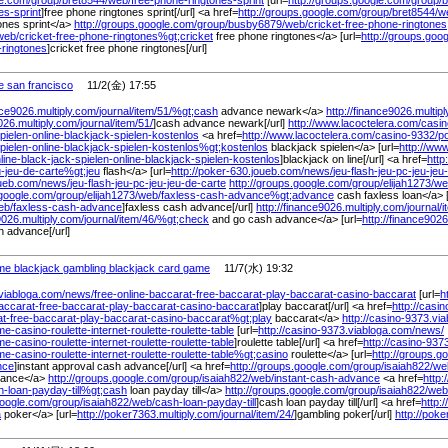
le.com/
group/
bret8544/
web/
free-phone-ringtones-sprint
[url=
http://groups.google.com/
group/
b
es-sprint
]free phone ringtones sprint[/url] <a href=
http://groups.google.com/
group/
bret8544/
w
ones sprint</a>
http://groups.google.com/
group/
busby6879/
web/
cricket-free-phone-ringtones
web/
cricket-free-phone-ringtones%
gt;cricket
free phone ringtones</a> [url=
http://groups.goo
-ringtones
]cricket free phone ringtones[/url]
 san francisco
11/2(金) 17:55
nce9026.multiply.com/
journal/
item/
51/
%
gt;cash
advance newark</a>
http://finance9026.multip
026.multiply.com/
journal/
item/
51/
]cash advance newark[/url]
http://www.lacoctelera.com/
casin
spielen-online-blackjack-spielen-kostenlos
<a href=
http://www.lacoctelera.com/
casino-9332/
po
spielen-online-blackjack-spielen-kostenlos%
gt;kostenlos
blackjack spielen</a> [url=
http://ww
line-black-jack-spielen-online-blackjack-spielen-kostenlos
]blackjack on line[/url] <a href=
http
eu-jeu-de-carte%
gt;jeu
flash</a> [url=
http://poker-630.joueb.com/
news/
jeu-flash-jeu-pc-jeu-jeu
oueb.com/
news/
jeu-flash-jeu-pc-jeu-jeu-de-carte
http://groups.google.com/
group/
elijah1273/
we
.google.com/
group/
elijah1273/
web/
faxless-cash-advance%
gt;advance
cash faxless loan</a> [
eb/
faxless-cash-advance
]faxless cash advance[/url]
http://finance9026.multiply.com/
journal/
i
9026.multiply.com/
journal/
item/
46/
%
gt;check
and go cash advance</a> [url=
http://finance9026
 advance[/url]
me blackjack gambling blackjack card game
11/7(水) 19:32
.viabloga.com/
news/
free-online-baccarat-free-baccarat-play-baccarat-casino-baccarat
[url=
h
baccarat-free-baccarat-play-baccarat-casino-baccarat
]play baccarat[/url] <a href=
http://casi
at-free-baccarat-play-baccarat-casino-baccarat%
gt;play
baccarat</a>
http://casino-9373.vi
e-casino-roulette-internet-roulette-roulette-table
[url=
http://casino-9373.viabloga.com/
news/
e-casino-roulette-internet-roulette-roulette-table
]roulette table[/url] <a href=
http://casino-937
e-casino-roulette-internet-roulette-roulette-table%
gt;casino
roulette</a> [url=
http://groups.g
nce
]instant approval cash advance[/url] <a href=
http://groups.google.com/
group/
isaiah822/
we
ance</a>
http://groups.google.com/
group/
isaiah822/
web/
instant-cash-advance
<a href=
http:
h-loan-payday-till%
gt;cash
loan payday till</a>
http://groups.google.com/
group/
isaiah822/
web
google.com/
group/
isaiah822/
web/
cash-loan-payday-till
]cash loan payday till[/url] <a href=
http:
a
poker</a> [url=
http://poker7363.multiply.com/
journal/
item/
24/
]gambling poker[/url]
http://poke