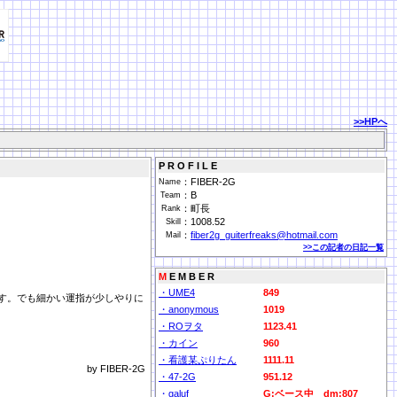
>>HPへ
P R O F I L E
：
FIBER-2G
Name
：
B
Team
：
町長
Rank
：
1008.52
Skill
：
fiber2g_guiterfreaks@hotmail.com
Mail
>>この記者の日記一覧
M
E M B E R
・UME4
849
す。でも細かい運指が少しやりに
・anonymous
1019
・ROヲタ
1123.41
・カイン
960
・看護某ぷりたん
1111.11
by FIBER-2G
・47-2G
951.12
・galuf
G:ベース中 dm:807