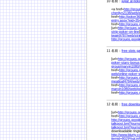
10 名前：
jugar al pok
<a href=
http://gro
cherilyn2138/
web/
href=
http://poker3
entry.aspx?eid=35
href=
http://groups.
[url=
http://groups.
strip-poker-on-line
twain9787/
web/
str
http://groups.googl
11 名前：
free slots g
[url=
http://groups.
poker-stars-bonus
group/
marvin1080/
href=
http://groups.g
web/
online-poker-
href=
http://groups.
meatloaf4784/
web/
href=
http://groups.
marvin1080/
web/
p
href=
http://groups.g
12 名前：
free downlo
[url=
http://groups.
href=
http://groups
http://groups.goog
talkpost.bml?jour
talkpost.bml?jour
downloadable ringto
http://www.blurty.c
itemid=8029%
gt;in