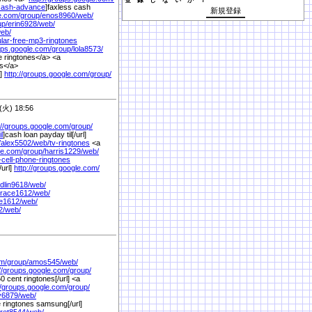
登 録 し な い か ？
cash-advance
]faxless cash
e.com/
group/
enos8960/
web/
up/
erin6928/
web/
eb/
ular-free-mp3-ringtones
oups.google.com/
group/
lola8573/
e ringtones</a> <a
es</a>
l]
http://groups.google.com/
group/
火) 18:56
://groups.google.com/
group/
l
]cash loan payday til[/url]
/
alex5502/
web/
tv-ringtones
<a
le.com/
group/
harris1229/
web/
-cell-phone-ringtones
/url]
http://groups.google.com/
dlin9618/
web/
race1612/
web/
e1612/
web/
2/
web/
om/
group/
amos545/
web/
://groups.google.com/
group/
50 cent ringtones[/url] <a
//groups.google.com/
group/
y6879/
web/
e ringtones samsung[/url]