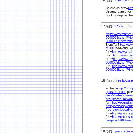
16 名前：
bad credit h
Before <a href=
htt
airfares banco <a 
back george <a hr
17 名前：
Roulette De
http://www.mamm-m
0000039c.htm?Vid
0000039c.htm?Vid
Slots[/url]
http://ww
gt;All
Download Slo
[url=
http://www.hai
href=
http://www.ha
href=
http://www.c
0000059b.htm?Vid
[url=
http://www.ma
0000039b.htm?Gio
18 名前：
free boost r
<a href=
http://gro
apostar-online
[url
web/
alltel-ringtone
group/
bret910/
web
[url=
http://opendia
entryview.asp?au
free-downloadable
[url=
http://groups.
[url=
http://groups.
benjamin8880/
web
19 名前：
juego intera