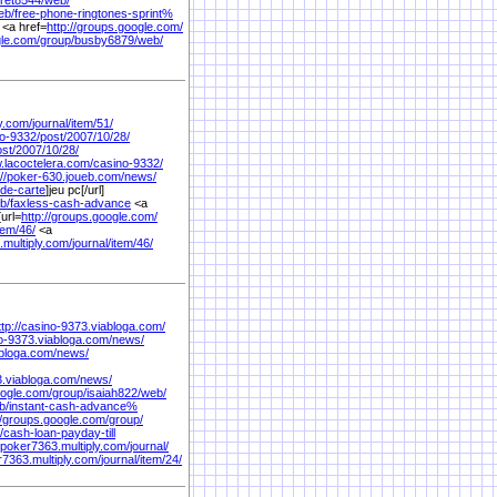
ret8544/
web/
eb/
free-phone-ringtones-sprint%
<a href=
http://groups.google.com/
gle.com/
group/
busby6879/
web/
ly.com/
journal/
item/
51/
o-9332/
post/
2007/
10/
28/
st/
2007/
10/
28/
w.lacoctelera.com/
casino-9332/
://poker-630.joueb.com/
news/
-de-carte
]jeu pc[/url]
b/
faxless-cash-advance
<a
url=
http://groups.google.com/
tem/
46/
<a
.multiply.com/
journal/
item/
46/
ttp://casino-9373.viabloga.com/
no-9373.viabloga.com/
news/
abloga.com/
news/
3.viabloga.com/
news/
oogle.com/
group/
isaiah822/
web/
b/
instant-cash-advance%
//groups.google.com/
group/
/
cash-loan-payday-till
//poker7363.multiply.com/
journal/
r7363.multiply.com/
journal/
item/
24/