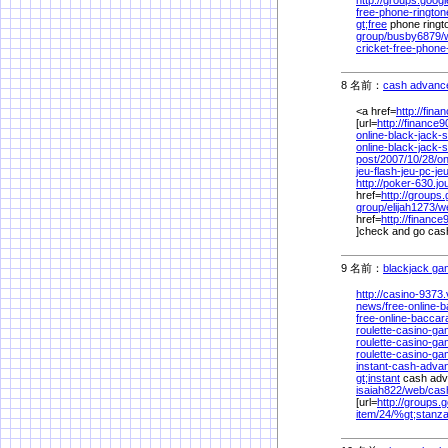
http://groups.goog
free-phone-rington
gt;free
phone ringt
group/
busby6879/
cricket-free-phone
8 名前：
cash advance
<a href=
http://fina
[url=
http://finance9
online-black-jack-
online-black-jack-
post/
2007/
10/
28/
on
jeu-flash-jeu-pc-j
http://poker-630.j
href=
http://groups
group/
elijah1273/
w
href=
http://finance
]check and go cash
9 名前：
blackjack ga
http://casino-9373
news/
free-online-
free-online-baccar
roulette-casino-gam
roulette-casino-gam
roulette-casino-gam
instant-cash-adva
gt;instant
cash adv
isaiah822/
web/
cas
[url=
http://groups.
item/
24/
%
gt;stanz