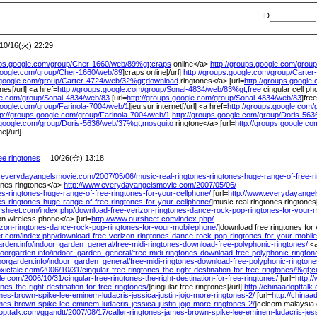
ID
/16(火) 22:29
ups.google.com/
group/
Cher-1660/
web/
89%
gt;craps
online</a>
http://groups.google.com/
group
google.com/
group/
Cher-1660/
web/
89
]craps online[/url]
http://groups.google.com/
group/
Carter
.google.com/
group/
Carter-4724/
web/
32%
gt;download
ringtones</a> [url=
http://groups.google
nes[/url] <a href=
http://groups.google.com/
group/
Sonal-4834/
web/
83%
gt;free
cingular cell ph
le.com/
group/
Sonal-4834/
web/
83
[url=
http://groups.google.com/
group/
Sonal-4834/
web/
83
]fre
google.com/
group/
Farinola-7004/
web/
1
]jeu sur internet[/url] <a href=
http://groups.google.com/
tp://groups.google.com/
group/
Farinola-7004/
web/
1
http://groups.google.com/
group/
Doris-563
.google.com/
group/
Doris-5636/
web/
37%
gt;mosquito
ringtone</a> [url=
http://groups.google.co
e[/url]
ee ringtones
10/26(金) 13:18
w.everydayangelsmovie.com/
2007/
05/
06/
music-real-ringtones-ringtones-huge-range-of-free-r
ones ringtones</a>
http://www.everydayangelsmovie.com/
2007/
05/
06/
es-ringtones-huge-range-of-free-ringtones-for-your-cellphone/
[url=
http://www.everydayange
es-ringtones-huge-range-of-free-ringtones-for-your-cellphone/
]music real ringtones ringtones[
rsheet.com/
index.php/
download-free-verizon-ringtones-dance-rock-pop-ringtones-for-your-
on wireless phone</a> [url=
http://www.oursheet.com/
index.php/
izon-ringtones-dance-rock-pop-ringtones-for-your-mobilephone/
]download free ringtones for 
et.com/
index.php/
download-free-verizon-ringtones-dance-rock-pop-ringtones-for-your-mobil
rden.info/
indoor_garden_general/
free-midi-ringtones-download-free-polyphonic-ringtones/
<
doorgarden.info/
indoor_garden_general/
free-midi-ringtones-download-free-polyphonic-rington
oorgarden.info/
indoor_garden_general/
free-midi-ringtones-download-free-polyphonic-ringtone
oxictale.com/
2006/
10/
31/
cingular-free-ringtones-the-right-destination-for-free-ringtones/
%
gt;c
ale.com/
2006/
10/
31/
cingular-free-ringtones-the-right-destination-for-free-ringtones/
[url=
http:/
ones-the-right-destination-for-free-ringtones/
]cingular free ringtones[/url]
http://chinaadopttalk
ames-brown-spike-lee-eminem-ludacris-jessica-justin-jojo-more-ringtones-2/
[url=
http://chinaa
ames-brown-spike-lee-eminem-ludacris-jessica-justin-jojo-more-ringtones-2/
]celcom malaysia c
opttalk.com/
ggandtt/
2007/
08/
17/
caller-ringtones-james-brown-spike-lee-eminem-ludacris-jessi