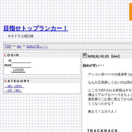
目指せトップランカー！
ギタドラ上達記録
TOP
dm
詰めが甘い･･･
L
O G I N
5/25(火) 01:23 【dm】
ID
詰めが甘い･･･
PASS
アンコン赤ベースの達成率うpで
C
A T E G O R Y
なんか正直嬉しくないのは気のせ
・dm（223）
ところでGFされる皆様はギ
・GF（90）
俺はリアルでもベースをちょ
最近握りこむ形に変えてから
くくなったかな？
教えて！エロイ人！
T R A C K B A C K