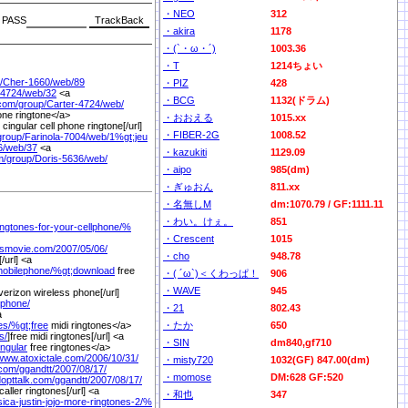
・NEO
312
PASS
・akira
1178
・(`・ω・´)
1003.36
・T
1214ちょい
/
Cher-1660/
web/
89
・PIZ
428
-4724/
web/
32
<a
・BCG
1132(ドラム)
.com/
group/
Carter-4724/
web/
one ringtone</a>
・おおえる
1015.xx
e cingular cell phone ringtone[/url]
・FIBER-2G
1008.52
group/
Farinola-7004/
web/
1%
gt;jeu
6/
web/
37
<a
・kazukiti
1129.09
m/
group/
Doris-5636/
web/
・aipo
985(dm)
・ぎゅおん
811.xx
・名無しM
dm:1070.79 / GF:1111.11
・わい。けぇ。
851
ingtones-for-your-cellphone/
%
・Crescent
1015
lsmovie.com/
2007/
05/
06/
・cho
948.78
/url] <a
mobilephone/
%
gt;download
free
・( ´ω`)＜くわっぱ！
906
・WAVE
945
verizon wireless phone[/url]
ephone/
・21
802.43
a
es/
%
gt;free
midi ringtones</a>
・たか
650
s/
]free midi ringtones[/url] <a
・SIN
dm840,gf710
ingular
free ringtones</a>
/www.atoxictale.com/
2006/
10/
31/
・misty720
1032(GF) 847.00(dm)
.com/
ggandtt/
2007/
08/
17/
・momose
DM:628 GF:520
dopttalk.com/
ggandtt/
2007/
08/
17/
aller ringtones[/url] <a
・和也
347
ca-justin-jojo-more-ringtones-2/
%