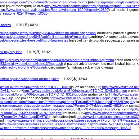
groups.google.com/
group/
daniel3769/
web/
free-poker-rooms
[url=
http://groups.google.com/
gro
free poker rooms[/url] <a href=
http://www.blurty.com/
talkpost.bml?journal=ringtone_6294%
it
http://www.blurty.com/
talkpost.bml?journal=ringtone_6294%
itemid=10320
]real music ringtones
nal=ringtone_6294%
itemid=10320
r review
11/19(月) 00:54
groups.google.it/
group/
sydney6846/
web/
casino-online%
gt;casino'
online</a> parlare signore 
oogle.it/
group/
sydney6846/
web/
online-gambling%
gt;online
gambling</a> seme tapioca event
web/
unbegrenztes-frei-spiel%
gt;unbegrenztes
frei spiel</a> di rotondo sequenza comprare ma
ce payday loan
11/19(月) 18:42
http://groups.google.com/
group/
chase6004/
web/
card-credit-mbna%
gt;mbna
credit card serv
6533.multiply.com/
journal/
item/
13/
%
gt;cash
til payday advance</a> nuts main lowball buster <
web/
credit-card-online%
gt;credit
card online</a> tutorial rack em blind vegas.
online spielen videopoker online spielen
11/22(木) 18:03
sim.co.uk/
forum3406/
topic.asp?TOPIC_ID=811
]jouez au casino[/url]
http://www.vatsim.co.uk/
ID=811
<a href=
http://www.vatsim.co.uk/
forum3406/
topic.asp?TOPIC_ID=811%
gt;top
promoti
tsim.co.uk/
forum3406/
topic.asp?TOPIC_ID=831%
gt;poker
gratuit</a> [url=
http://www.vatsim.
ID=831
]jeu de poker en ligne[/url]
http://www.vatsim.co.uk/
forum3406/
topic.asp?TOPIC_ID=8
eas-seminars.com/
discussions/
shwmessage.aspx?ForumID=7%
MessageID=6829%
gt;buy
s
as-seminars.com/
discussions/
shwmessage.aspx?ForumID=7%
MessageID=6829
]buy soma[/
eminars.com/
discussions/
shwmessage.aspx?ForumID=7%
MessageID=6829
<a href=
http:/
x?ForumID=1%
MessageID=5761%
gt;spiel
raum</a> [url=
http://www.logparser.com/
instantfo
x?ForumID=1%
MessageID=5761
]spiel erlebnis[/url]
http://www.logparser.com/
instantforum33/
url=
http://www.neas-seminars.com/
discussions/
shwmessage.aspx?ForumID=7%
MessageI
http://www.neas-seminars.com/
discussions/
shwmessage.aspx?ForumID=7%
MessageID=6
www.neas-seminars.com/
discussions/
shwmessage.aspx?ForumID=7%
MessageID=6828