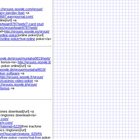
p://groups.google.com/
group/
asy-payday-loan
<a
r3687.easyjournal.com/
ine[/url] <a
p/
twain9787/
web/
7-card-stud
.es/
group/
twain9787/
web/
ef=
http://groups.google.es/
group/
online-poker
]online poker[/url]
/
online-poker%
gt;online
poker</a>
oogle.de/
group/
muntaha9819/
web/
s bonus</a>
http://groups.google.it/
p poker online[/url] <a
google.de/
group/
muntaha9819/
oker-software
<a
http://groups.google.fr/
group/
b/
casinos-video-poker
<a
://groups.google.it/
group/
-bonus
<a
tones download[/url] <a
 ringtones download</a>
y.com/
urty.com/
4%
itemid=5226
]free tracfone
pcs ringtones[/url]
.bml?journal=ringtone_6294%
/
free-poker-rooms%
gt;free
poker