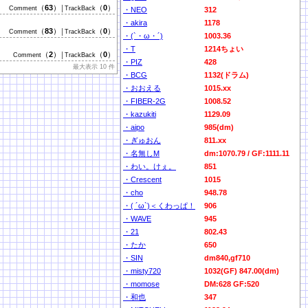
（
63
）
（
0
）
Comment
│TrackBack
・NEO
312
・akira
1178
（
83
）
（
0
）
Comment
│TrackBack
・(`・ω・´)
1003.36
・T
1214ちょい
（
2
）
（
0
）
Comment
│TrackBack
・PIZ
428
最大表示 10 件
・BCG
1132(ドラム)
・おおえる
1015.xx
・FIBER-2G
1008.52
・kazukiti
1129.09
・aipo
985(dm)
・ぎゅおん
811.xx
・名無しM
dm:1070.79 / GF:1111.11
・わい。けぇ。
851
・Crescent
1015
・cho
948.78
・( ´ω`)＜くわっぱ！
906
・WAVE
945
・21
802.43
・たか
650
・SIN
dm840,gf710
・misty720
1032(GF) 847.00(dm)
・momose
DM:628 GF:520
・和也
347