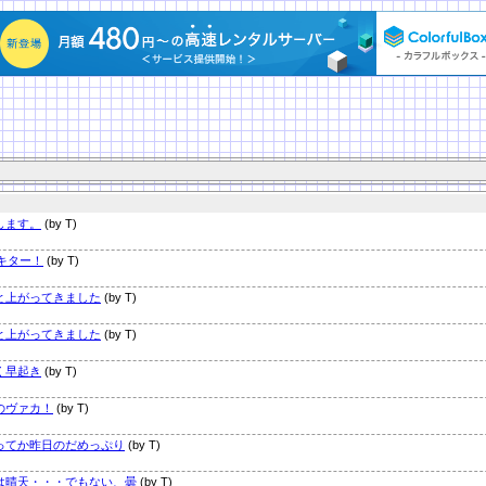
します。
(by T)
0キター！
(by T)
と上がってきました
(by T)
と上がってきました
(by T)
く早起き
(by T)
のヴァカ！
(by T)
ってか昨日のだめっぷり
(by T)
は晴天・・・でもない、曇
(by T)