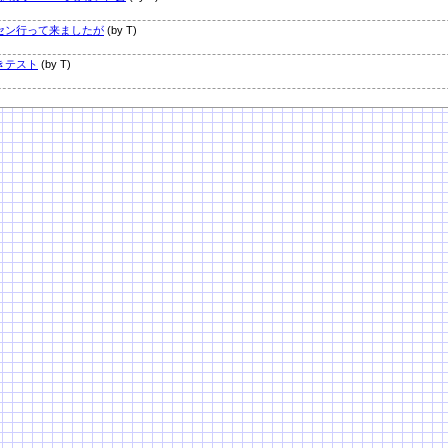
セン行って来ましたが
(by T)
きテスト
(by T)