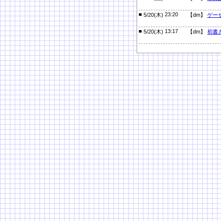
■
23:20
5/20(木)
【dm】
ゲー
■
13:17
5/20(木)
【dm】
初書