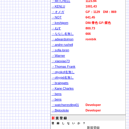
・MITCHELL
1123.94
・KENLU
1001.43
・オメガ
GF：1129 DM：869
・NOT
641.45
・keshigom
DM:青色 GF:紫色
・ねす
800.73
・ななし名無し
666
・adwardsimon
rombik
・andre rushell
・sofia loren
・Warner
・xiaoxiao73
・Thomas Frank
・otyokof名無し
・ofxypd名無し
・braingatts
・Kane Charles
・bens
・bens
・watchwrestling01
Developer
・Bigtoolsite
Developer
新
規 登 録
登 録 し な い か ？