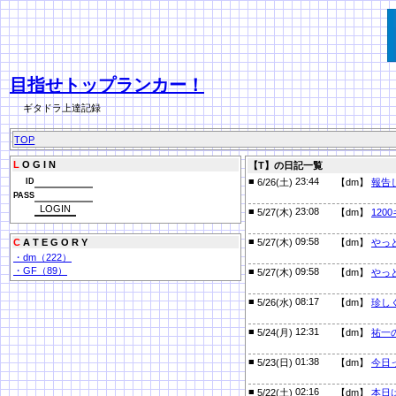
目指せトップランカー！
ギタドラ上達記録
TOP
L
O G I N
【T】の日記一覧
■
23:44
ID
6/26(土)
【dm】
報告
PASS
■
23:08
5/27(木)
【dm】
120
■
09:58
C
A T E G O R Y
5/27(木)
【dm】
やっ
・dm（222）
・GF（89）
■
09:58
5/27(木)
【dm】
やっ
■
08:17
5/26(水)
【dm】
珍し
■
12:31
5/24(月)
【dm】
祐一
■
01:38
5/23(日)
【dm】
今日
■
02:16
5/22(土)
【dm】
本日