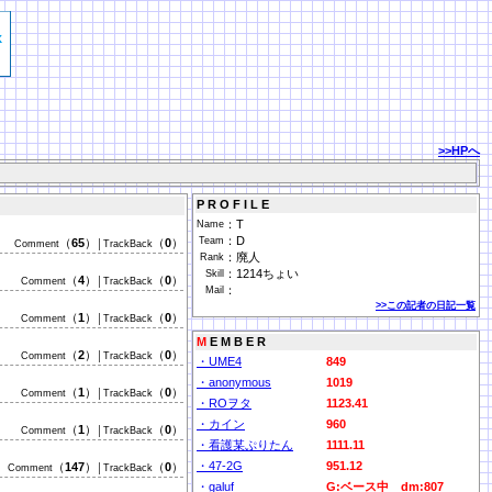
>>HPへ
P R O F I L E
：
T
Name
：
D
Team
（
65
）
（
0
）
Comment
│TrackBack
：
廃人
Rank
：
1214ちょい
Skill
（
4
）
（
0
）
Comment
│TrackBack
：
Mail
>>この記者の日記一覧
（
1
）
（
0
）
Comment
│TrackBack
M
E M B E R
（
2
）
（
0
）
Comment
│TrackBack
・UME4
849
・anonymous
1019
（
1
）
（
0
）
Comment
│TrackBack
・ROヲタ
1123.41
・カイン
960
（
1
）
（
0
）
Comment
│TrackBack
・看護某ぷりたん
1111.11
・47-2G
951.12
（
147
）
（
0
）
Comment
│TrackBack
・galuf
G:ベース中 dm:807