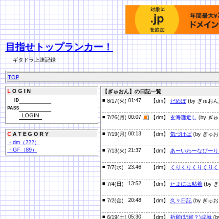
目指せトップランカー！
ギタドラ上達記録
TOP
L
O G I N
【ぎゅおん】の日記一覧
■
01:47
ID
8/17(火)
【dm】
だめぽ
(by ぎゅおん
PASS
■
00:07
7/26(月)
【dm】
玄海灘近し
(by ぎ
■
00:13
C
A T E G O R Y
7/19(月)
【dm】
気づけば
(by ぎゅお
・dm（222）
・GF（89）
■
21:37
7/13(火)
【dm】
あーいわーなびーり
■
23:46
7/7(水)
【dm】
くりくりくりくりく
■
13:52
7/4(日)
【dm】
たまには粘着
(by 
■
20:48
7/2(金)
【dm】
久々日記
(by ぎゅお
■
05:30
6/19(土)
【dm】
祈願(悲願？)成就
(