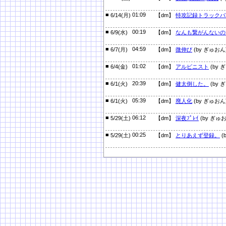
■
01:09
6/14(月)
【dm】
特攻記録トラックバ
■
00:19
6/9(水)
【dm】
なんも繋がんないの
■
04:59
6/7(月)
【dm】
微伸び
(by ぎゅおん
■
01:02
6/4(金)
【dm】
アルピニスト
(by 
■
20:39
6/1(火)
【dm】
健太倒した。
(by 
■
05:39
6/1(火)
【dm】
廃人化
(by ぎゅおん
■
06:12
5/29(土)
【dm】
深夜ﾌﾟﾚｲ
(by ぎゅ
■
00:25
5/29(土)
【dm】
とりあえず登録。
(