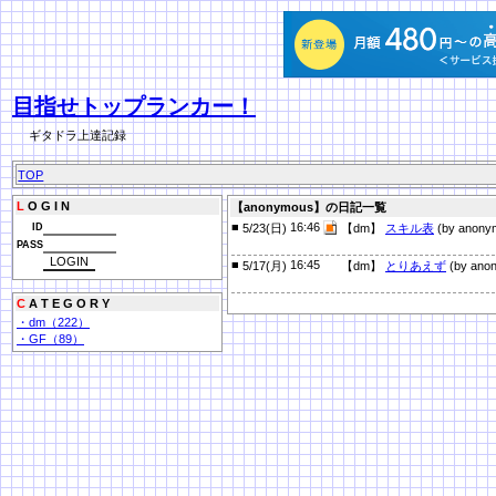
目指せトップランカー！
ギタドラ上達記録
TOP
L
O G I N
【anonymous】の日記一覧
■
16:46
ID
5/23(日)
【dm】
スキル表
(by anony
PASS
■
16:45
5/17(月)
【dm】
とりあえず
(by ano
C
A T E G O R Y
・dm（222）
・GF（89）