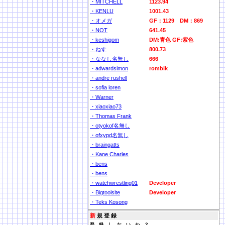
・MITCHELL
1123.94
・KENLU
1001.43
・オメガ
GF：1129 DM：869
・NOT
641.45
・keshigom
DM:青色 GF:紫色
・ねす
800.73
・ななし名無し
666
・adwardsimon
rombik
・andre rushell
・sofia loren
・Warner
・xiaoxiao73
・Thomas Frank
・otyokof名無し
・ofxypd名無し
・braingatts
・Kane Charles
・bens
・bens
・watchwrestling01
Developer
・Bigtoolsite
Developer
・Teks Kosong
新
規 登 録
登 録 し な い か ？