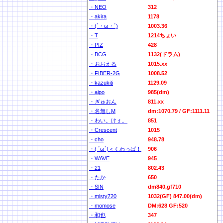
・NEO
312
・akira
1178
・(`・ω・´)
1003.36
・T
1214ちょい
・PIZ
428
・BCG
1132(ドラム)
・おおえる
1015.xx
・FIBER-2G
1008.52
・kazukiti
1129.09
・aipo
985(dm)
・ぎゅおん
811.xx
・名無しM
dm:1070.79 / GF:1111.11
・わい。けぇ。
851
・Crescent
1015
・cho
948.78
・( ´ω`)＜くわっぱ！
906
・WAVE
945
・21
802.43
・たか
650
・SIN
dm840,gf710
・misty720
1032(GF) 847.00(dm)
・momose
DM:628 GF:520
・和也
347