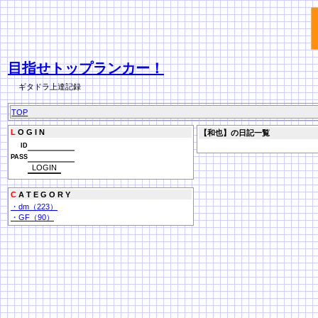
目指せトップランカー！
ギタドラ上達記録
TOP
L
O G I N
【和也】の日記一覧
ID
PASS
C
A T E G O R Y
・dm（223）
・GF（90）