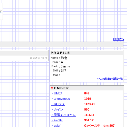
>>HPへ
P R O F I L E
：
和也
Name
最大表示 10 件
：
A
Team
：
Jimmy
Rank
：
347
Skill
：
Mail
>>この記者の日記一覧
M
E M B E R
・UME4
849
・anonymous
1019
・ROヲタ
1123.41
・カイン
960
・看護某ぷりたん
1111.11
・47-2G
951.12
・galuf
G:ベース中 dm:807