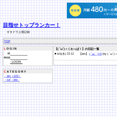
目指せトップランカー！
ギタドラ上達記録
TOP
L
O G I N
【( ´ω`)＜くわっぱ！】の日記一覧
■
22:12
ID
6/3(木)
【dm】
( ´ω｀)=3
(by ( ´ω
PASS
C
A T E G O R Y
・dm（222）
・GF（89）