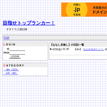
目指せトップランカー！
ギタドラ上達記録
TOP
L
O G I N
【ななし名無し】の日記一覧
■
01:30
ID
4/29(金)
【dm】
なんかおかしいし
(
PASS
C
A T E G O R Y
・dm（223）
・GF（90）