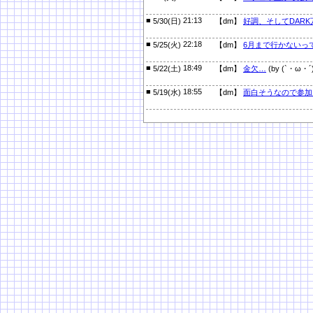
■
21:13
5/30(日)
【dm】
好調、そしてDARK
■
22:18
5/25(火)
【dm】
6月まで行かないっ
■
18:49
5/22(土)
【dm】
金欠…
(by (`・ω・´)
■
18:55
5/19(水)
【dm】
面白そうなので参加