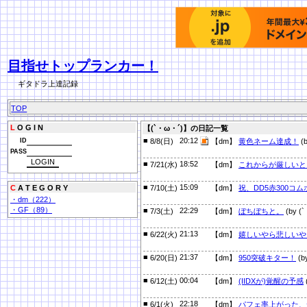
目指せトップランカー！
ギタドラ上達記録
TOP
L
O G I N
【(`・ω・´)】の日記一覧
■
20:12
ID
8/8(日)
【dm】
黄色ネーム達成！
(
PASS
■
18:52
7/21(水)
【dm】
これからが厳しいと
■
15:09
C
A T E G O R Y
7/10(土)
【dm】
祝、DD5赤300コ
・dm（222）
・GF（89）
■
22:29
7/3(土)
【dm】
ぼちぼちと。
(by (
■
21:13
6/22(火)
【dm】
嬉しいやら悲しいや
■
21:37
6/20(日)
【dm】
950突破キター！
(b
■
00:04
6/12(土)
【dm】
(IIDXが)覚醒の予感
■
22:18
6/1(火)
【dm】
パフェ率上がった、