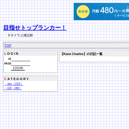
目指せトップランカー！
ギタドラ上達記録
TOP
L
O G I N
【Kane Charles】の日記一覧
ID
PASS
C
A T E G O R Y
・dm（222）
・GF（89）