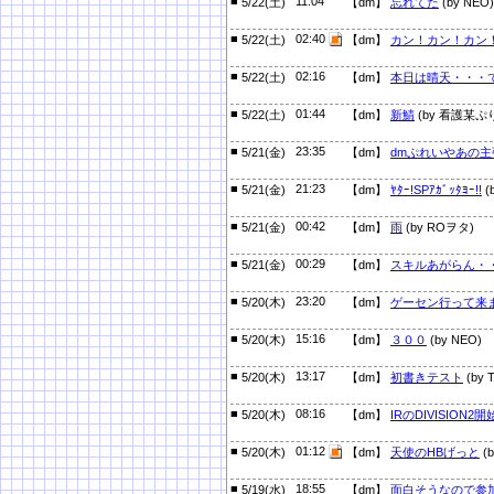
■
11:04
5/22(土)
【dm】
忘れてた
(by NEO)
■
02:40
5/22(土)
【dm】
カン！カン！カン
■
02:16
5/22(土)
【dm】
本日は晴天・・・
■
01:44
5/22(土)
【dm】
新鯖
(by 看護某ぷ
■
23:35
5/21(金)
【dm】
dmぷれいやあの主
■
21:23
5/21(金)
【dm】
ﾔﾀｰ!SPｱｶﾞｯﾀﾖｰ!!
(
■
00:42
5/21(金)
【dm】
雨
(by ROヲタ)
■
00:29
5/21(金)
【dm】
スキルあがらん・
■
23:20
5/20(木)
【dm】
ゲーセン行って来
■
15:16
5/20(木)
【dm】
３００
(by NEO)
■
13:17
5/20(木)
【dm】
初書きテスト
(by T
■
08:16
5/20(木)
【dm】
IRのDIVISION2
■
01:12
5/20(木)
【dm】
天使のHBげっと
(
■
18:55
5/19(水)
【dm】
面白そうなので参