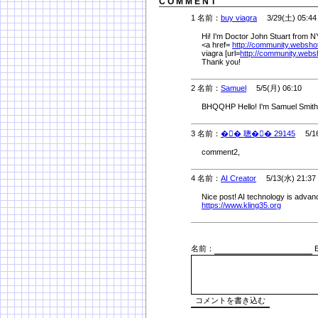
C O M M E N T
1 名前：
buy viagra
3/29(土) 05:44
Hi! I'm Doctor John Stuart from NY!
<a href=
http://community.websho
viagra [url=
http://community.webs
Thank you!
2 名前：
Samuel
5/5(月) 06:10
BHQQHP Hello! I'm Samuel Smith, i'm
3 名前：
�� 聰�� 29145
5/16
comment2,
4 名前：
AI Creator
5/13(水) 21:37
Nice post! AI technology is advanc
https://www.kling35.org
名前：
E