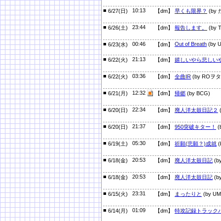
■
10:13
6/27(日)
【dm】
早くも限界？
(by 
■
23:44
6/26(土)
【dm】
報告します。
(by T
■
00:46
Out of Breath
(by 
6/23(水)
【dm】
■
21:13
6/22(火)
【dm】
嬉しいやら悲しい
■
03:36
6/22(火)
【dm】
全曲IR
(by ROヲタ
■
12:32
6/21(月)
【dm】
帰郷
(by BCG)
■
22:34
6/20(日)
【dm】
廃人洋太鼓日記２
(
■
21:37
6/20(日)
【dm】
950突破キター！
(
■
05:30
6/19(土)
【dm】
祈願(悲願？)成就
(
■
20:53
6/18(金)
【dm】
廃人洋太鼓日記
(by
■
20:53
6/18(金)
【dm】
廃人洋太鼓日記
(by
■
23:31
6/15(火)
【dm】
まったりと
(by UM
■
01:09
6/14(月)
【dm】
特攻記録トラック