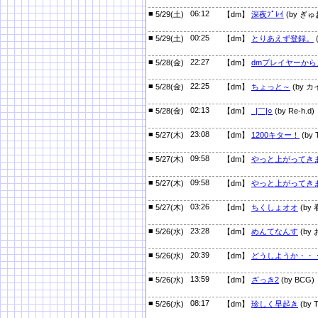
■
06:12
5/29(土)
【dm】
深夜ﾌﾟﾚｲ
(by ぎゅ
■
00:25
5/29(土)
【dm】
とりあえず登録。
■
22:27
5/28(金)
【dm】
dmプレイヤーから
■
22:25
5/28(金)
【dm】
ちょっと～
(by カ
■
02:13
5/28(金)
【dm】
_|￣|○
(by Re-h.d)
■
23:08
5/27(木)
【dm】
1200キター！
(by 
■
09:58
5/27(木)
【dm】
やっと上がってき
■
09:58
5/27(木)
【dm】
やっと上がってき
■
03:26
5/27(木)
【dm】
ちくしょオオ
(by
■
23:28
5/26(水)
【dm】
めんてなんす
(by
■
20:39
5/26(水)
【dm】
どうしようか・・
■
13:59
5/26(水)
【dm】
ざっき2
(by BCG)
■
08:17
5/26(水)
【dm】
珍しく早起き
(by T