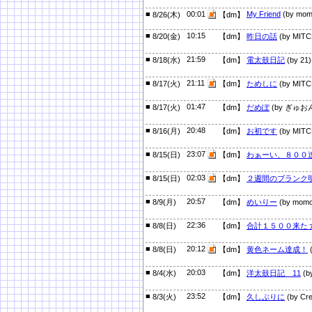
■
00:01
My Friend
(by mom
8/26(木)
【dm】
■
10:15
8/20(金)
【dm】
昨日の話
(by MITC
■
21:59
8/18(水)
【dm】
電太鼓日記
(by 21)
■
21:11
8/17(火)
【dm】
ためしに
(by MITC
■
01:47
8/17(火)
【dm】
だめぽ
(by ぎゅお
■
20:48
8/16(月)
【dm】
お初です
(by MITC
■
23:07
8/15(日)
【dm】
わぁーい、８００
■
02:03
8/15(日)
【dm】
２週間のブランク
■
20:57
8/9(月)
【dm】
めいりー
(by momo
■
22:36
8/8(日)
【dm】
合計１５００来た
■
20:12
8/8(日)
【dm】
黄色ネーム達成！
■
20:03
8/4(水)
【dm】
洋太鼓日記 11
(b
■
23:52
8/3(火)
【dm】
久しぶりに
(by Cre