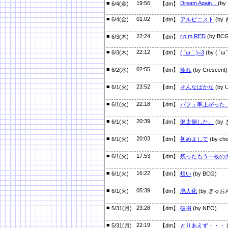
■
19:56
Dream Again...
(by
6/4(金)
【dm】
■
01:02
6/4(金)
【dm】
アルピニスト
(by
■
22:24
r.p.m.RED
(by BCG
6/3(木)
【dm】
■
22:12
6/3(木)
【dm】
( ´ω｀)=3
(by ( 
■
02:55
6/2(水)
【dm】
疲れ
(by Crescent)
■
23:52
6/1(火)
【dm】
そんなばかな
(by 
■
22:18
6/1(火)
【dm】
パフェ率上がった
■
20:39
6/1(火)
【dm】
健太倒した。
(by
■
20:03
6/1(火)
【dm】
初めまして
(by cho
■
17:53
6/1(火)
【dm】
残ったもう一枚の
■
16:22
6/1(火)
【dm】
煩い
(by BCG)
■
05:39
6/1(火)
【dm】
廃人化
(by ぎゅお
■
23:28
5/31(月)
【dm】
破損
(by NEO)
■
22:19
5/31(月)
【dm】
とりあえず・・・
(