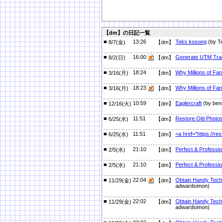
【dm】の日記一覧
■
13:26
Teks kosong
(by T
8/7(金)
【dm】
■
16:00
Generate UTM Trac
8/2(日)
【dm】
■
18:24
Why Millions of Fa
3/16(月)
【dm】
■
18:23
Why Millions of Fa
3/16(月)
【dm】
■
10:59
Eaglercraft
(by ben
12/16(火)
【dm】
■
11:51
Restore Old Photo
6/25(水)
【dm】
■
11:51
<a href="https://r
6/25(水)
【dm】
■
21:10
Perfect & Professi
2/5(水)
【dm】
■
21:10
Perfect & Professi
2/5(水)
【dm】
■
22:04
Obtain Handy Tech 
11/29(金)
【dm】
adwardsimon)
■
22:02
Obtain Handy Tech 
11/29(金)
【dm】
adwardsimon)