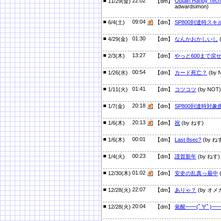
■
22:02
Obtain Handy Tech 
11/29(金)
【dm】
adwardsimon)
■
09:04
6/4(土)
【dm】
SP800到達時ス
■
01:30
4/29(金)
【dm】
なんかおかしいし
■
13:27
2/3(木)
【dm】
やっと600まで戻
■
00:54
1/26(水)
【dm】
カード死亡？
(by 
■
01:41
1/11(火)
【dm】
コツコツ
(by NOT)
■
20:18
1/7(金)
【dm】
SP800到達時対象
■
20:13
1/6(木)
【dm】
祝
(by ねす)
■
00:01
1/6(木)
【dm】
Last 8sec?
(by ね
■
00:23
1/4(火)
【dm】
謹賀新年
(by ねす)
■
01:02
12/30(木)
【dm】
安史の乱真っ最中
■
22:07
12/28(火)
【dm】
ありゃ？
(by オメ
■
20:04
12/28(火)
【dm】
覚醒━━(ﾟ∀ﾟ)━━