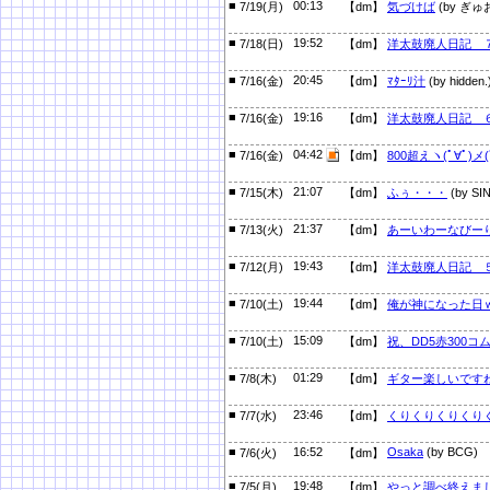
■
00:13
7/19(月)
【dm】
気づけば
(by ぎゅ
■
19:52
7/18(日)
【dm】
洋太鼓廃人日記 
■
20:45
7/16(金)
【dm】
ﾏﾀｰﾘ汁
(by hidden.
■
19:16
7/16(金)
【dm】
洋太鼓廃人日記 
■
04:42
7/16(金)
【dm】
800超えヽ(ﾟ∀ﾟ)メ(
■
21:07
7/15(木)
【dm】
ふぅ・・・
(by SIN
■
21:37
7/13(火)
【dm】
あーいわーなびー
■
19:43
7/12(月)
【dm】
洋太鼓廃人日記 
■
19:44
7/10(土)
【dm】
俺が神になった日
■
15:09
7/10(土)
【dm】
祝、DD5赤300コ
■
01:29
7/8(木)
【dm】
ギター楽しいです
■
23:46
7/7(水)
【dm】
くりくりくりくり
■
16:52
Osaka
(by BCG)
7/6(火)
【dm】
■
19:48
7/5(月)
【dm】
やっと調べ終えま