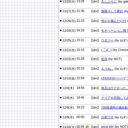
■
13:26
12/28(火)
【dm】
久しぶりに
(by gal
■
21:36
12/27(月)
【dm】
無限そして夢幻
(b
■
21:15
12/26(日)
【dm】
何かを掴んだ(ﾆﾔﾘ
■
04:29
12/26(日)
【dm】
モチベーション降
■
23:11
12/25(土)
【dm】
ウボァー
(by ねす)
■
15:15
( ´ﾟдﾟ`)
(by Cresce
12/22(水)
【dm】
■
01:28
12/22(水)
【dm】
近況
(by NOT)
■
02:10
12/15(水)
【dm】
もうね…
(by ねす)
■
22:59
12/10(金)
【dm】
ｷﾀｷﾀｷﾀｷﾀ━━━(ﾟ
■
18:56
12/9(木)
【dm】
地元はひどかった
■
18:45
12/8(水)
【dm】
クリアを目指して
■
18:23
12/8(水)
【dm】
700達成時の曲&
■
00:00
12/8(水)
【dm】
お初です
(by ねす)
■
00:59
good job!
(by NOT)
11/16(火)
【dm】