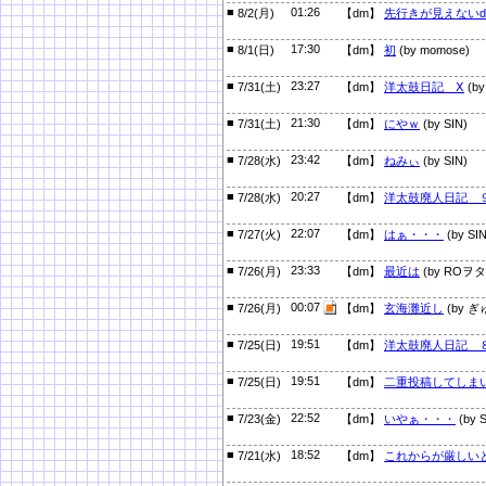
■
01:26
8/2(月)
【dm】
先行きが見えない
■
17:30
8/1(日)
【dm】
初
(by momose)
■
23:27
7/31(土)
【dm】
洋太鼓日記 Ⅹ
(by
■
21:30
7/31(土)
【dm】
にやｗ
(by SIN)
■
23:42
7/28(水)
【dm】
ねみぃ
(by SIN)
■
20:27
7/28(水)
【dm】
洋太鼓廃人日記 
■
22:07
7/27(火)
【dm】
はぁ・・・
(by SIN
■
23:33
7/26(月)
【dm】
最近は
(by ROヲタ
■
00:07
7/26(月)
【dm】
玄海灘近し
(by ぎ
■
19:51
7/25(日)
【dm】
洋太鼓廃人日記 
■
19:51
7/25(日)
【dm】
二重投稿してしま
■
22:52
7/23(金)
【dm】
いやぁ・・・
(by S
■
18:52
7/21(水)
【dm】
これからが厳しい