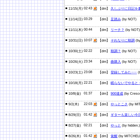
■
02:43
11/15(月)
【dm】
久しぶりに日記を
■
03:29
11/14(日)
【dm】
足踏み
(by NOT)
■
00:44
11/11(木)
【dm】
リーチ？
(by NOT)
■
10:07
10/31(日)
【dm】
それなりに順調
(b
■
02:22
10/30(土)
【dm】
順調？
(by NOT)
■
23:34
10/26(火)
【dm】
曲購入
(by NOT)
■
23:08
10/23(土)
【dm】
登録してみた･･･
(
■
22:21
10/18(月)
【dm】
眠らないでやると
■
01:37
10/8(金)
【dm】
900達成
(by Cresc
■
22:03
9/2(木)
【dm】
やっとこさ
(by MI
■
01:42
8/29(日)
【dm】
ギターも楽しい今
■
02:21
8/27(金)
【dm】
やっと
(by hidden.)
■
01:42
8/26(木)
【dm】
覚醒
(by MITCHEL