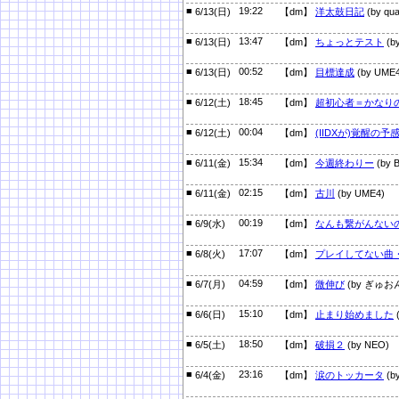
■
19:22
6/13(日)
【dm】
洋太鼓日記
(by qua
■
13:47
6/13(日)
【dm】
ちょっとテスト
(by
■
00:52
6/13(日)
【dm】
目標達成
(by UME4
■
18:45
6/12(土)
【dm】
超初心者＝かなり
■
00:04
6/12(土)
【dm】
(IIDXが)覚醒の予
■
15:34
6/11(金)
【dm】
今週終わりー
(by 
■
02:15
6/11(金)
【dm】
古川
(by UME4)
■
00:19
6/9(水)
【dm】
なんも繋がんないの
■
17:07
6/8(火)
【dm】
プレイしてない曲
■
04:59
6/7(月)
【dm】
微伸び
(by ぎゅお
■
15:10
6/6(日)
【dm】
止まり始めました
■
18:50
6/5(土)
【dm】
破損２
(by NEO)
■
23:16
6/4(金)
【dm】
涙のトッカータ
(by