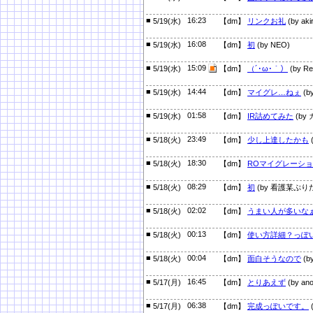
■
16:23
5/19(水)
【dm】
リンクお礼
(by aki
■
16:08
5/19(水)
【dm】
初
(by NEO)
■
15:09
5/19(水)
【dm】
（´･ω･｀）
(by Re
■
14:44
5/19(水)
【dm】
マイグレ…ねぇ
(
■
01:58
5/19(水)
【dm】
IR詰めてみた
(by
■
23:49
5/18(火)
【dm】
少し上達したかも
■
18:30
5/18(火)
【dm】
ROマイグレーシ
■
08:29
5/18(火)
【dm】
初
(by 看護某ぷり
■
02:02
5/18(火)
【dm】
うまい人が多いな
■
00:13
5/18(火)
【dm】
使い方詳細？っぽ
■
00:04
5/18(火)
【dm】
面白そうなので
(b
■
16:45
5/17(月)
【dm】
とりあえず
(by an
■
06:38
5/17(月)
【dm】
完成っぽいです。