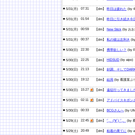
■
07:31
5/31(月)
【dm】
昨日は疲れた
(by 
■
01:54
5/31(月)
【dm】
昨日に引き続き今
■
00:59
5/31(月)
【dm】
New Stick
(by お
■
00:37
5/31(月)
【dm】
私の彼は左利き
(
■
22:30
5/30(日)
【dm】
携帯欲しい？
(by R
■
22:25
HIDSUD
(by aipo)
5/30(日)
【dm】
■
21:13
5/30(日)
【dm】
好調、そしてDAR
■
19:12
5/30(日)
【dm】
結局
(by 看護某ぷ
■
15:27
5/30(日)
【dm】
遠征行ってきまし
■
02:11
5/30(日)
【dm】
アドバイスキボン
■
00:33
5/30(日)
【dm】
BCGさんへ
(by U
■
22:45
5/29(土)
【dm】
'`,、('∀`) '`,、
(by
■
20:49
5/29(土)
【dm】
粘着の果てに
(by a