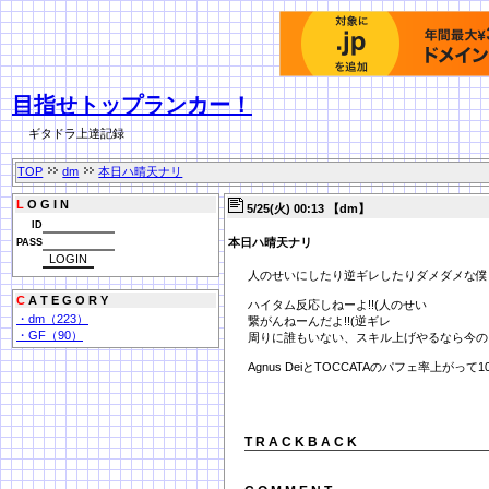
目指せトップランカー！
ギタドラ上達記録
TOP
dm
本日ハ晴天ナリ
L
O G I N
5/25(火) 00:13 【dm】
ID
本日ハ晴天ナリ
PASS
人のせいにしたり逆ギレしたりダメダメな僕
C
A T E G O R Y
ハイタム反応しねーよ!!(人のせい
・dm（223）
繋がんねーんだよ!!(逆ギレ
・GF（90）
周りに誰もいない、スキル上げやるなら今の
Agnus DeiとTOCCATAのパフェ率上がって1
T R A C K B A C K