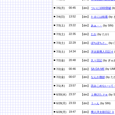
■
00:45
7/5(月)
【dm】
ついに1000突破
(
■
13:52
7/4(日)
【dm】
たまには粘着
(by
■
23:22
7/3(土)
【dm】
あぁ・・
(by SIN)
■
22:35
7/3(土)
【dm】
たか
(by たか)
■
22:29
7/3(土)
【dm】
ぼちぼちと。
(by 
■
14:34
7/3(土)
【dm】
洋太鼓廃人日記４
(
■
20:48
7/2(金)
【dm】
久々日記
(by ぎゅ
■
00:46
SA-DA-ME
(by UM
7/2(金)
【dm】
■
00:07
7/2(金)
【dm】
なんか微妙
(by た
■
23:57
7/1(木)
【dm】
読みこめないって
■
23:37
6/30(水)
【dm】
１伸びたァｗ
(by S
■
23:33
6/28(月)
【dm】
う～ん
(by SIN)
■
19:47
6/28(月)
【dm】
廃人洋太鼓日記 ３