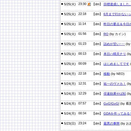
■
23:30
5/25(火)
【dm】
目標達成しました
■
22:18
5/25(火)
【dm】
6月まで行かない
■
11:14
5/25(火)
【dm】
昨日の要点＆今日
■
01:56
5/25(火)
【dm】
RO
(by カイン)
■
01:23
5/25(火)
【dm】
詰めが甘い･･･
(by
■
00:13
5/25(火)
【dm】
本日ハ晴天ナリ
(b
■
00:09
5/25(火)
【dm】
はじめましてです
(
■
22:18
5/24(月)
【dm】
移動
(by NEO)
■
12:31
5/24(月)
【dm】
祐一のヴァカ！
(by
■
12:29
5/24(月)
【dm】
倍速効果やば杉
(b
■
07:57
5/24(月)
【dm】
GvG!GvG!
(by 
■
00:34
5/24(月)
【dm】
GDAを作ってみる
■
23:24
5/23(日)
【dm】
最悪の事態
(by お