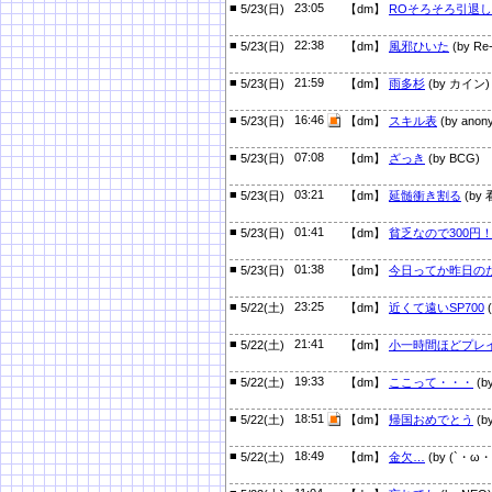
■
23:05
5/23(日)
【dm】
ROそろそろ引退
■
22:38
5/23(日)
【dm】
風邪ひいた
(by Re-
■
21:59
5/23(日)
【dm】
雨多杉
(by カイン)
■
16:46
5/23(日)
【dm】
スキル表
(by anon
■
07:08
5/23(日)
【dm】
ざっき
(by BCG)
■
03:21
5/23(日)
【dm】
延髄衝き割る
(by
■
01:41
5/23(日)
【dm】
貧乏なので300円
■
01:38
5/23(日)
【dm】
今日ってか昨日の
■
23:25
5/22(土)
【dm】
近くて遠いSP700
(
■
21:41
5/22(土)
【dm】
小一時間ほどプレ
■
19:33
5/22(土)
【dm】
ここって・・・
(b
■
18:51
5/22(土)
【dm】
帰国おめでとう
(b
■
18:49
5/22(土)
【dm】
金欠…
(by (`・ω・´