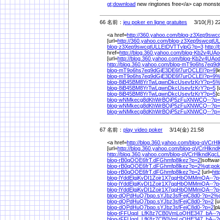
gt;download
new ringtones free</a> cap monste
66 名前：
jeu poker en ligne gratuites
3/10(月) 22
<a href=
http://360.yahoo.com/
blog-z3Xep9swc
[url=
http://360.yahoo.com/
blog-z3Xep9swcqtU
blog-z3Xep9swcqtULLEtDVTTvlpG?p=3
http:/
href=
http://blog.360.yahoo.com/
blog-Kb2v4UA
[url=
http://blog.360.yahoo.com/
blog-Kb2v4UAo
http://blog.360.yahoo.com/
blog-mT9o6hs7eq9d
blog-mT9o6hs7eq9dGjE3DE6f7urOCLEI?p=9
]l
blog-mT9o6hs7eq9dGjE3DE6f7urOCLEI?p=9
blog-8iB45BM8YrTwLgwnDkcUsevfzKrY?p=5
blog-8iB45BM8YrTwLgwnDkcUsevfzKrY?p=5
[
blog-8iB45BM8YrTwLgwnDkcUsevfzKrY?p=5
]
blog-wNMkecg8dKhWrBOjP5zFuXNWCQ--?p=
blog-wNMkecg8dKhWrBOjP5zFuXNWCQ--?p
blog-wNMkecg8dKhWrBOjP5zFuXNWCQ--?p=
67 名前：
play video poker
3/14(金) 21:58
<a href=
http://blog.360.yahoo.com/
blog-qVCrH
[url=
http://blog.360.yahoo.com/
blog-qVCrHlkn
http://blog.360.yahoo.com/
blog-qVCrHlkndKgc
blog-rB0qOOE6frT.dFGhmfp8lkez?p=2
]softwar
blog-rB0qOOE6frT.dFGhmfp8lkez?p=2%
gt;pok
blog-rB0qOOE6frT.dFGhmfp8lkez?p=2
[url=
htt
blog-lYddElgjKvDI1Zoir1X7qqHbOMMmQA--?p
blog-lYddElgjKvDI1Zoir1X7qqHbOMMmQA--?
blog-lYddElgjKvDI1Zoir1X7qqHbOMMmQA--?p
blog-dQPdHuQ7bqo.sYJbz3sfFejC8d0-?p=2%
blog-dQPdHuQ7bqo.sYJbz3sfFejC8d0-?p=2
[u
blog-dQPdHuQ7bqo.sYJbz3sfFejC8d0-?p=2
]p
blog-tFFUqqI_LfK8z7CB0VmLoQHE347_bA--?
blog-tFFUqqI_LfK8z7CB0VmLoQHE347_bA--?