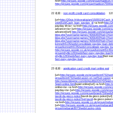
href=
http://groups.google.com/
group/
madison75
http://groups.google.com/
group/
madison7594/
w
22 名前：
non profit credit card consolidation
12/2
[url=
http://20six.fr/
dvorakia/
art/
1505519/
Cash_l
1505519/
Cash_loan_payday_til
<a href=
http://2
payday til</a> <a href=
http://groups.google.com
advance</a> [url=
http://groups.google.com/
gro
advance[/url]
http://groups.google.com/
group/
w
blog.php?username=james74056493%
id=1%
en
blog.php?username=james74056493%
id=1%
en
blog.php?username=james74056493%
id=1%
e
kenneth5135/
web/
consolidate-payday-loan-deb
group/
kenneth5135/
web/
consolidate-payday-l
http://groups.google.co.uk/
group/
kenneth5135/
group/
phyllis1283/
web/
fast-easy-payday-loan
phyllis1283/
web/
fast-easy-payday-loan
]fast ea
fast-easy-payday-loan
23 名前：
application card credit mart online wal
1/
[url=
http://groups.google.es/
group/
bret4732/
web
group/
bret4732/
web/
casion-on-net%
gt;casion
o
http://www.iblogme.com/
dsfgsdfdsf/
2070/
Spiel+
Spiel+online.html
]spiel online[/url] <a href=
http:
online</a> <a href=
http://groups.google.com/
gr
payday</a> [url=
http://groups.google.com/
group
http://groups.google.com/
group/
brian6759/
web/
tavoli-da-gioco-poker
]tavoli da gioco poker[/url]
tavoli-da-gioco-poker%
gt;tavoli
da gioco poker
<a href=
http://groups.google.co.uk/
group/
mebar
[url=
http://groups.google.co.uk/
group/
mebarak8
group/
mebarak8073/
web/
casino-slots