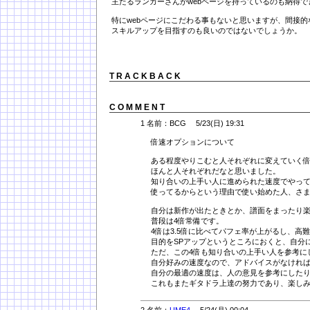
主たるランカーさんがwebページを持っているのも納得
特にwebページにこだわる事もないと思いますが、間接
スキルアップを目指すのも良いのではないでしょうか。
T R A C K B A C K
C O M M E N T
1 名前：BCG 5/23(日) 19:31
倍速オプションについて
ある程度やりこむと人それぞれに変えていく
ほんと人それぞれだなと思いました。
知り合いの上手い人に進められた速度でやっ
使ってるからという理由で使い始めた人、さ
自分は新作が出たときとか、譜面をまったり楽
普段は4倍常備です。
4倍は3.5倍に比べてパフェ率が上がるし、高
目的をSPアップというところにおくと、自分
ただ、この4倍も知り合いの上手い人を参考に
自分好みの速度なので、アドバイスがなければ
自分の最適の速度は、人の意見を参考にした
これもまたギタドラ上達の努力であり、楽し
2 名前：
UME4
5/24(月) 00:04