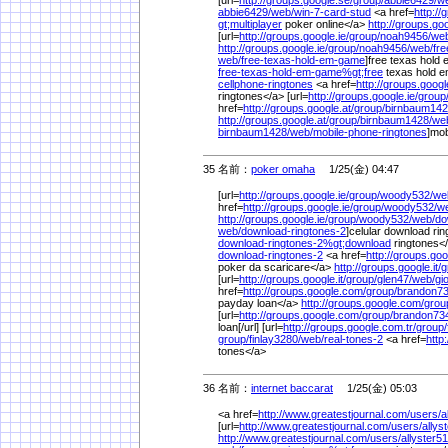
abbie6429/
web/
win-7-card-stud
<a href=
http://
gt;multiplayer
poker online</a>
http://groups.goo
[url=
http://groups.google.ie/
group/
noah9456/
we
http://groups.google.ie/
group/
noah9456/
web/
fr
web/
free-texas-hold-em-game
]free texas hold 
free-texas-hold-em-game%
gt;free
texas hold 
cellphone-ringtones
<a href=
http://groups.google
ringtones</a> [url=
http://groups.google.ie/
group
href=
http://groups.google.at/
group/
birnbaum142
http://groups.google.at/
group/
birnbaum1428/
we
birnbaum1428/
web/
mobile-phone-ringtones
]mob
35 名前：
poker omaha
1/25(金) 04:47
[url=
http://groups.google.ie/
group/
woody532/
we
href=
http://groups.google.ie/
group/
woody532/
w
http://groups.google.ie/
group/
woody532/
web/
do
web/
download-ringtones-2
]celular download ring
download-ringtones-2%
gt;download
ringtones<
download-ringtones-2
<a href=
http://groups.goog
poker da scaricare</a>
http://groups.google.it/
g
[url=
http://groups.google.it/
group/
glen47/
web/
gi
href=
http://groups.google.com/
group/
brandon73
payday loan</a>
http://groups.google.com/
grou
[url=
http://groups.google.com/
group/
brandon73
loan[/url] [url=
http://groups.google.com.tr/
group/
group/
finlay3280/
web/
real-tones-2
<a href=
http
tones</a>
36 名前：
internet baccarat
1/25(金) 05:03
<a href=
http://www.greatestjournal.com/
users/
a
[url=
http://www.greatestjournal.com/
users/
allys
http://www.greatestjournal.com/
users/
allyster5