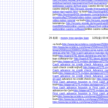
web/
tournament-backgammon%
gt;tournament
web/
www-casino-do%
gt;www
casino do</a> [ur
casino do[/url]
http://groups.google.fr/
group/
iso
poker+lan+game.html
<a href=
http://portman64
[url=
http://portman6435.blogbeee.com/
articles/
p
group/
sofia2704/
web/
video-poker-tutorial
]video 
video-poker-tutorial
<a href=
http://groups.google
tutorial</a>
http://groups.google.de/
group/
irwin
irwin8845/
web/
online-casino-software%
gt;onlin
web/
online-casino-software
]online casino softwa
29 名前：
money tree payday loan
1/25(金) 03:4
<a href=
http://www.lacoctelera.com/
tegan2558/
http://www.lacoctelera.com/
tegan2558/
post/
200
tegan2558/
post/
2008/
01/
16/
descarga-juego-po
eintrag.php?id=7%
k=cash+advance+payday+lo
href=
http://patric6781.blogg.de/
eintrag.php?id=
loan software</a>
http://patric6781.blogg.de/
ein
[url=
http://plateroti7275.myblog.de/
plateroti7275
Cash_advance_no_credit_check_Advance_cas
cash check credit no[/url]
http://plateroti7275.m
Cash_advance_no_credit_check_Advance_cas
href=
http://plateroti7275.myblog.de/
plateroti727
Cash_advance_no_credit_check_Advance_cas
gt;cash
advance no credit check</a>
http://pla
First_cash_advance_houston_tx_First_cash_
href=
http://plateroti7275.myblog.de/
plateroti727
First_cash_advance_houston_tx_First_cash_
advance</a> [url=
http://plateroti7275.myblog.de
First_cash_advance_houston_tx_First_cash_
[url=
http://www.lacoctelera.com/
tegan2558/
post
href=
http://www.lacoctelera.com/
tegan2558/
pos
http://www.lacoctelera.com/
tegan2558/
post/
200