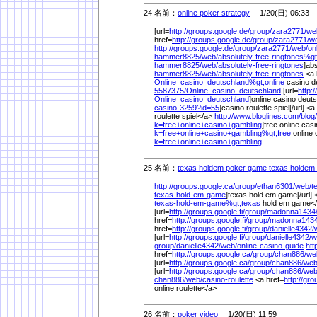
24 名前：
online poker strategy
1/20(日) 06:33
[url=
http://groups.google.de/
group/
zara2771/
we
href=
http://groups.google.de/
group/
zara2771/
w
http://groups.google.de/
group/
zara2771/
web/
on
hammer8825/
web/
absolutely-free-ringtones%
g
hammer8825/
web/
absolutely-free-ringtones
]abs
hammer8825/
web/
absolutely-free-ringtones
<a 
Online_casino_deutschland%
gt;online
casino d
5587375/
Online_casino_deutschland
[url=
http:
Online_casino_deutschland
]online casino deutsc
casino-3259?id=55
]casino roulette spiel[/url] <a
roulette spiel</a>
http://www.bloglines.com/
blog/
k=free+online+casino+gambling
]free online cas
k=free+online+casino+gambling%
gt;free
online 
k=free+online+casino+gambling
25 名前：
texas holdem poker game texas holdem 
http://groups.google.ca/
group/
ethan6301/
web/
t
texas-hold-em-game
]texas hold em game[/url] 
texas-hold-em-game%
gt;texas
hold em game<
[url=
http://groups.google.fi/
group/
madonna1434
href=
http://groups.google.fi/
group/
madonna1434
href=
http://groups.google.fi/
group/
danielle4342/
[url=
http://groups.google.fi/
group/
danielle4342/
w
group/
danielle4342/
web/
online-casino-guide
htt
href=
http://groups.google.ca/
group/
chan886/
we
[url=
http://groups.google.ca/
group/
chan886/
web
[url=
http://groups.google.ca/
group/
chan886/
web
chan886/
web/
casino-roulette
<a href=
http://gr
online roulette</a>
26 名前：
poker video
1/20(日) 11:59