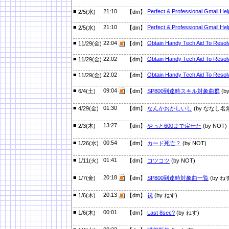
■
21:10
Perfect & Professional Gmail He
2/5(水)
【dm】
■
21:10
Perfect & Professional Gmail He
2/5(水)
【dm】
■
22:04
Obtain Handy Tech Aid To Resolv
11/29(金)
【dm】
■
22:02
Obtain Handy Tech Aid To Resolv
11/29(金)
【dm】
■
22:02
Obtain Handy Tech Aid To Resolv
11/29(金)
【dm】
■
09:04
6/4(土)
【dm】
SP800到達時スキル対象曲群
(by
■
01:30
4/29(金)
【dm】
なんかおかしいし
(by ななし名
■
13:27
2/3(木)
【dm】
やっと600まで戻せた
(by NOT)
■
00:54
1/26(水)
【dm】
カード死亡？
(by NOT)
■
01:41
1/11(火)
【dm】
コツコツ
(by NOT)
■
20:18
1/7(金)
【dm】
SP800到達時対象曲一覧
(by ね
■
20:13
1/6(木)
【dm】
祝
(by ねす)
■
00:01
1/6(木)
【dm】
Last 8sec?
(by ねす)