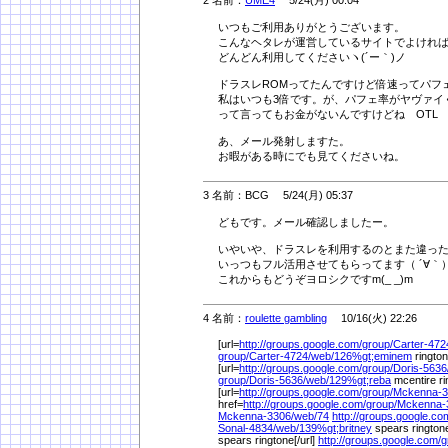
いつもご利用ありがとうございます。
こんなヘタレが運営しているサイトでよけれ
どんどん利用してくださいヽ(´ー｀)ノ
ドラスレROMってたんですけど倍速ってパフ
私はいつも3倍です。が、パフェ率がヤヴァイ
って言ってもお金がないんですけどね OTL
あ、メール発射しますた。
お暇がある時にでも見てくださいね。
3 名前：BCG 5/24(月) 05:37
どもです。メール確認しましたー。
いやいや、ドラスレを利用するのとまた違っ
いっつもフル活用させてもらってます（ ´∀｀
これからもどうぞヨロシクですm(_ _)m
4 名前：
roulette gambling
10/16(火) 22:26
[url=
http://groups.google.com/
group/
Carter-472
group/
Carter-4724/
web/
126%
gt;eminem
ringto
[url=
http://groups.google.com/
group/
Doris-5636
group/
Doris-5636/
web/
129%
gt;reba
mcentire r
[url=
http://groups.google.com/
group/
Mckenna-3
href=
http://groups.google.com/
group/
Mckenna-
Mckenna-3306/
web/
74
http://groups.google.co
Sonal-4834/
web/
139%
gt;britney
spears ringtone
spears ringtone[/url]
http://groups.google.com/
g