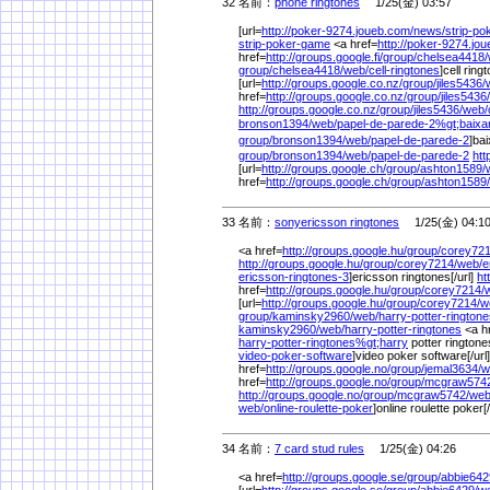
32 名前：
phone ringtones
1/25(金) 03:57
[url=
http://poker-9274.joueb.com/
news/
strip-p
strip-poker-game
<a href=
http://poker-9274.jo
href=
http://groups.google.fi/
group/
chelsea4418/
group/
chelsea4418/
web/
cell-ringtones
]cell ring
[url=
http://groups.google.co.nz/
group/
jiles5436/
href=
http://groups.google.co.nz/
group/
jiles5436/
http://groups.google.co.nz/
group/
jiles5436/
web/
bronson1394/
web/
papel-de-parede-2%
gt;baixa
group/
bronson1394/
web/
papel-de-parede-2
]ba
group/
bronson1394/
web/
papel-de-parede-2
htt
[url=
http://groups.google.ch/
group/
ashton1589/
href=
http://groups.google.ch/
group/
ashton1589/
33 名前：
sonyericsson ringtones
1/25(金) 04:1
<a href=
http://groups.google.hu/
group/
corey721
http://groups.google.hu/
group/
corey7214/
web/
e
ericsson-ringtones-3
]ericsson ringtones[/url]
ht
href=
http://groups.google.hu/
group/
corey7214/
[url=
http://groups.google.hu/
group/
corey7214/
w
group/
kaminsky2960/
web/
harry-potter-rington
kaminsky2960/
web/
harry-potter-ringtones
<a h
harry-potter-ringtones%
gt;harry
potter ringtone
video-poker-software
]video poker software[/url
href=
http://groups.google.no/
group/
jemal3634/
w
href=
http://groups.google.no/
group/
mcgraw5742
http://groups.google.no/
group/
mcgraw5742/
web
web/
online-roulette-poker
]online roulette poker[/
34 名前：
7 card stud rules
1/25(金) 04:26
<a href=
http://groups.google.se/
group/
abbie642
[url=
http://groups.google.se/
group/
abbie6429/
w