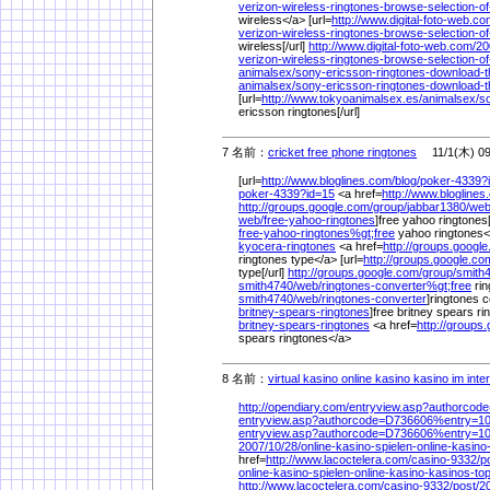
verizon-wireless-ringtones-browse-selection-of
wireless</a> [url=
http://www.digital-foto-web.co
verizon-wireless-ringtones-browse-selection-of
wireless[/url]
http://www.digital-foto-web.com/
20
verizon-wireless-ringtones-browse-selection-of
animalsex/
sony-ericsson-ringtones-download-t
animalsex/
sony-ericsson-ringtones-download-t
[url=
http://www.tokyoanimalsex.es/
animalsex/
s
ericsson ringtones[/url]
7 名前：
cricket free phone ringtones
11/1(木) 09
[url=
http://www.bloglines.com/
blog/
poker-4339?
poker-4339?id=15
<a href=
http://www.bloglines
http://groups.google.com/
group/
jabbar1380/
web
web/
free-yahoo-ringtones
]free yahoo ringtones[
free-yahoo-ringtones%
gt;free
yahoo ringtones
kyocera-ringtones
<a href=
http://groups.googl
ringtones type</a> [url=
http://groups.google.co
type[/url]
http://groups.google.com/
group/
smith
smith4740/
web/
ringtones-converter%
gt;free
rin
smith4740/
web/
ringtones-converter
]ringtones c
britney-spears-ringtones
]free britney spears ri
britney-spears-ringtones
<a href=
http://groups
spears ringtones</a>
8 名前：
virtual kasino online kasino kasino im inte
http://opendiary.com/
entryview.asp?authorco
entryview.asp?authorcode=D736606%
entry=1
entryview.asp?authorcode=D736606%
entry=1
2007/
10/
28/
online-kasino-spielen-online-kasino
href=
http://www.lacoctelera.com/
casino-9332/
p
online-kasino-spielen-online-kasino-kasinos-to
http://www.lacoctelera.com/
casino-9332/
post/
2