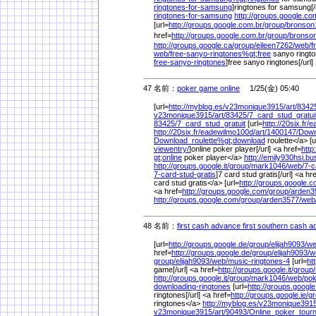
ringtones-for-samsung
]ringtones for samsung[/
ringtones-for-samsung
http://groups.google.co
[url=
http://groups.google.com.br/
group/
bronson
href=
http://groups.google.com.br/
group/
bronso
http://groups.google.ca/
group/
eileen7262/
web/
f
web/
free-sanyo-ringtones%
gt;free
sanyo ringto
free-sanyo-ringtones
]free sanyo ringtones[/url]
47 名前：
poker game online
1/25(金) 05:40
[url=
http://myblog.es/
v23monique3915/
art/
8342
v23monique3915/
art/
83425/
7_card_stud_gratu
83425/
7_card_stud_gratuit
[url=
http://20six.fr/
e
http://20six.fr/
eadewilmo100d/
art/
1400147/
Down
Download_roulette%
gt;download
roulette</a> [u
viewentry/
]online poker player[/url] <a href=
http
gt;online
poker player</a>
http://emily930hsi.
http://groups.google.it/
group/
mark1046/
web/
7-c
7-card-stud-gratis
]7 card stud gratis[/url] <a hr
card stud gratis</a> [url=
http://groups.google.c
<a href=
http://groups.google.com/
group/
arden3
http://groups.google.com/
group/
arden3577/
web
48 名前：
first cash advance first southern cash 
[url=
http://groups.google.de/
group/
elijah9093/
we
href=
http://groups.google.de/
group/
elijah9093/
w
group/
elijah9093/
web/
music-ringtones-4
[url=
ht
game[/url] <a href=
http://groups.google.it/
group/
http://groups.google.it/
group/
mark1046/
web/
pok
downloading-ringtones
[url=
http://groups.google.
ringtones[/url] <a href=
http://groups.google.ie/
gr
ringtones</a>
http://myblog.es/
v23monique3915
v23monique3915/
art/
90493/
Online_poker_tour