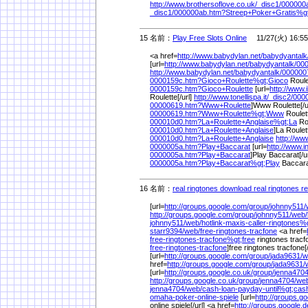
http://www.brothersoflove.co.uk/
_disc1/
000000a
_disc1/
000000ab.htm?Streep+Poker+Gratis%
g
15 名前：
Play Free Slots Online
11/27(火) 16:55
<a href=
http://www.babydylan.net/
babydyantalk
[url=
http://www.babydylan.net/
babydyantalk/
00
http://www.babydylan.net/
babydyantalk/
000000
0000159c.htm?Gioco+Roulette%
gt;Gioco
Roule
0000159c.htm?Gioco+Roulette
[url=
http://www.i
Roulette[/url]
http://www.tonellispa.it/
_disc2/
000
00000619.htm?Www+Roulette
]Www Roulette[/ur
00000619.htm?Www+Roulette%
gt;Www
Roulet
000010d0.htm?La+Roulette+Anglaise%
gt;La
Rou
000010d0.htm?La+Roulette+Anglaise
]La Roulet
000010d0.htm?La+Roulette+Anglaise
http://www
0000005a.htm?Play+Baccarat
[url=
http://www.i
0000005a.htm?Play+Baccarat
]Play Baccarat[/ur
0000005a.htm?Play+Baccarat%
gt;Play
Baccara
16 名前：
real ringtones download real ringtones re
[url=
http://groups.google.com/
group/
johnny511/
http://groups.google.com/
group/
johnny511/
web/
johnny511/
web/
hotlink-maxis-caller-ringtones%
starr9394/
web/
free-ringtones-tracfone
<a href=
free-ringtones-tracfone%
gt;free
ringtones tracf
free-ringtones-tracfone
]free ringtones tracfone[
[url=
http://groups.google.com/
group/
jada9631/
w
href=
http://groups.google.com/
group/
jada9631/
[url=
http://groups.google.co.uk/
group/
jenna4704
http://groups.google.co.uk/
group/
jenna4704/
we
jenna4704/
web/
cash-loan-payday-until%
gt;cas
omaha-poker-online-spiele
[url=
http://groups.go
online spiele[/url] <a href=
http://groups.google.d