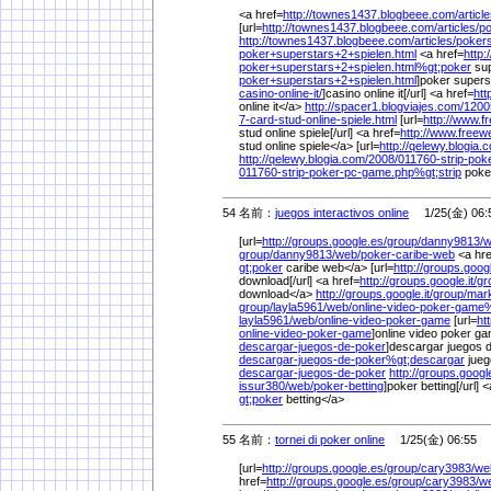
<a href=
http://townes1437.blogbeee.com/
article
[url=
http://townes1437.blogbeee.com/
articles/
po
http://townes1437.blogbeee.com/
articles/
pokers
poker+superstars+2+spielen.html
<a href=
http
poker+superstars+2+spielen.html%
gt;poker
sup
poker+superstars+2+spielen.html
]poker superst
casino-online-it/
]casino online it[/url] <a href=
htt
online it</a>
http://spacer1.blogviajes.com/
1200
7-card-stud-online-spiele.html
[url=
http://www.
stud online spiele[/url] <a href=
http://www.free
stud online spiele</a> [url=
http://qelewy.blogia.
http://qelewy.blogia.com/
2008/
011760-strip-po
011760-strip-poker-pc-game.php%
gt;strip
poke
54 名前：
juegos interactivos online
1/25(金) 06:
[url=
http://groups.google.es/
group/
danny9813/
w
group/
danny9813/
web/
poker-caribe-web
<a hre
gt;poker
caribe web</a> [url=
http://groups.googl
download[/url] <a href=
http://groups.google.it/
gr
download</a>
http://groups.google.it/
group/
mar
group/
layla5961/
web/
online-video-poker-game
layla5961/
web/
online-video-poker-game
[url=
ht
online-video-poker-game
]online video poker gam
descargar-juegos-de-poker
]descargar juegos d
descargar-juegos-de-poker%
gt;descargar
jueg
descargar-juegos-de-poker
http://groups.google
issur380/
web/
poker-betting
]poker betting[/url] 
gt;poker
betting</a>
55 名前：
tornei di poker online
1/25(金) 06:55
[url=
http://groups.google.es/
group/
cary3983/
we
href=
http://groups.google.es/
group/
cary3983/
w