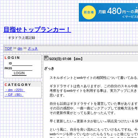
目指せトップランカー！
ギタドラ上達記録
TOP
dm
ざっき
L
O G I N
5/23(日) 07:08 【dm】
ID
ざっき
PASS
スキルポイントとwebサイトの相関性について書いてみる
C
A T E G O R Y
ギタドラサイトは色々ありますが、この自分のスキルや曲
・dm（223）
考察をするwebサイトを利用する事は、実力アップに大
・GF（90）
思います。
自分も以前はギタドラサイトを運営していた事があります
その日の感想や、一曲一曲ピックアップして攻略方法を考
その更新作業がとっても楽しかったんです。
早く更新したい→更新ネタが欲しい→弱点見つけたい & 
という風に、自分を良い流れにもっていけるんですね。今
webページを持っていなかったらもうちょっと後になっ