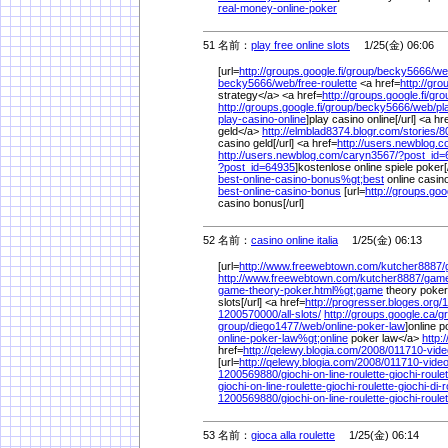
real-money-online-poker
51 名前：
play free online slots
1/25(金) 06:06
[url=
http://groups.google.fi/
group/
becky5666/
we
becky5666/
web/
free-roulette
<a href=
http://gro
strategy</a> <a href=
http://groups.google.fi/
gro
http://groups.google.fi/
group/
becky5666/
web/
pl
play-casino-online
]play casino online[/url] <a hr
geld</a>
http://elmblad8374.blogr.com/
stories/
8
casino geld[/url] <a href=
http://users.newblog.c
http://users.newblog.com/
caryn3567/
?post_id=
?post_id=64935
]kostenlose online spiele poker[/
best-online-casino-bonus%
gt;best
online casi
best-online-casino-bonus
[url=
http://groups.goog
casino bonus[/url]
52 名前：
casino online italia
1/25(金) 06:13
[url=
http://www.freewebtown.com/
kutcher8887/
http://www.freewebtown.com/
kutcher8887/
game
game-theory-poker.html%
gt;game
theory poker<
slots[/url] <a href=
http://progresser.bloges.org/
1
1200570000/
all-slots/
http://groups.google.ca/
g
group/
diego1477/
web/
online-poker-law
]online p
online-poker-law%
gt;online
poker law</a>
http:
href=
http://qelewy.blogia.com/
2008/
011710-vide
[url=
http://qelewy.blogia.com/
2008/
011710-video
1200569880/
giochi-on-line-roulette-giochi-roulet
giochi-on-line-roulette-giochi-roulette-giochi-di-r
1200569880/
giochi-on-line-roulette-giochi-roulet
53 名前：
gioca alla roulette
1/25(金) 06:14