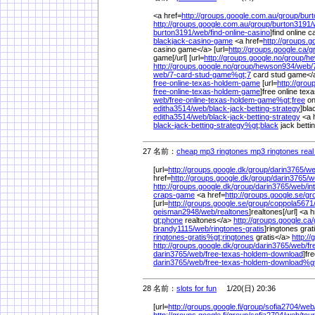
<a href=
http://groups.google.com.au/
group/
bur
http://groups.google.com.au/
group/
burton3191/
burton3191/
web/
find-online-casino
]find online c
blackjack-casino-game
<a href=
http://groups.g
casino game</a> [url=
http://groups.google.ca/
g
game[/url] [url=
http://groups.google.no/
group/
he
http://groups.google.no/
group/
hewson934/
web/
web/
7-card-stud-game%
gt;7
card stud game<
free-online-texas-holdem-game
[url=
http://grou
free-online-texas-holdem-game
]free online tex
web/
free-online-texas-holdem-game%
gt;free
on
editha3514/
web/
black-jack-betting-strategy
]bla
editha3514/
web/
black-jack-betting-strategy
<a 
black-jack-betting-strategy%
gt;black
jack betti
27 名前：
cheap mp3 ringtones mp3 ringtones real
[url=
http://groups.google.dk/
group/
darin3765/
we
href=
http://groups.google.dk/
group/
darin3765/
w
http://groups.google.dk/
group/
darin3765/
web/
in
craps-game
<a href=
http://groups.google.se/
gr
[url=
http://groups.google.se/
group/
coppola5671
geisman2948/
web/
realtones
]realtones[/url] <a 
gt;phone
realtones</a>
http://groups.google.ca/
brandy1115/
web/
ringtones-gratis
]ringtones grati
ringtones-gratis%
gt;ringtones
gratis</a>
http://
http://groups.google.dk/
group/
darin3765/
web/
fr
darin3765/
web/
free-texas-holdem-download
]fr
darin3765/
web/
free-texas-holdem-download%
g
28 名前：
slots for fun
1/20(日) 20:36
[url=
http://groups.google.fi/
group/
sofia2704/
web
http://groups.google.fi/
group/
sofia2704/
web/
tou