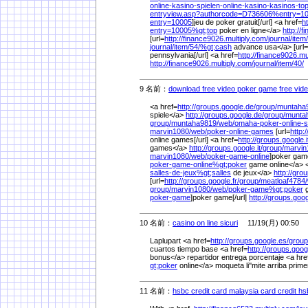
online-kasino-spielen-online-kasino-kasinos-to
entryview.asp?authorcode=D736606%
entry=1
entry=10005
]jeu de poker gratuit[/url] <a href=
h
entry=10005%
gt;top
poker en ligne</a>
http://
[url=
http://finance9026.multiply.com/
journal/
item/
journal/
item/
54/
%
gt;cash
advance usa</a> [url=
pennsylvania[/url] <a href=
http://finance9026.mu
http://finance9026.multiply.com/
journal/
item/
40/
9 名前：
download free video poker game free vid
<a href=
http://groups.google.de/
group/
muntaha
spiele</a>
http://groups.google.de/
group/
munta
group/
muntaha9819/
web/
omaha-poker-online-s
marvin1080/
web/
poker-online-games
[url=
http:
online games[/url] <a href=
http://groups.google.i
games</a>
http://groups.google.it/
group/
marvin
marvin1080/
web/
poker-game-online
]poker game
poker-game-online%
gt;poker
game online</a> <
salles-de-jeux%
gt;salles
de jeux</a>
http://grou
[url=
http://groups.google.fr/
group/
meatloaf4784/
group/
marvin1080/
web/
poker-game%
gt;poker
g
poker-game
]poker game[/url]
http://groups.googl
10 名前：
casino on line sicuri
11/19(月) 00:50
Laplupart <a href=
http://groups.google.es/
group
cuartos tiempo base <a href=
http://groups.goo
bonus</a> repartidor entrega porcentaje <a hre
gt;poker
online</a> moqueta li''mite arriba prime
11 名前：
hsbc credit card malaysia card credit h