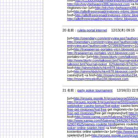
href=
http://c1300cingularfreelgringtonessweg.
http://ekvhgvybphwaorg386.blogspot.com
<a hr
ringtones</a> [url=
http://ekvhgvybphwaorg386.
[url=
http://alltelfreeprepaidringtones-mbmc.blo
href=
http://alltelfreeprepaidringtones-mbmc.bl
http://alltelfreeprepaidringtones-mbmc.blogspo
20 名前：
ruleta portal internet
12/13(木) 09:15
[url=
http://opendiary.com/
entryview.asp?auth
http://opendiary.com/
entryview.asp?authorco
entryview.asp?authorcode=D739930%
entry=1
[url=
http://tragaperras-portales-vtcn.blogspot.
http://tragaperras-portales-vtcn.blogspot.com
<
portales</a> [url=
http://www.blurty.com/
talkpos
http://www.blurty.com/
talkpost.bml?journal=po
talkpost.bml?journal=poker_62%
itemid=9741%
href=
http://ginmshbdshchkm978.blogspot.com
>
[url=
http://ginmshbdshchkm978.blogspot.com
]r
casino[/url] <a href=
http://mowiyrtmcekpfuo194
http://mowiyrtmcekpfuo194.blogspot.com
21 名前：
party poker tournament
12/16(日) 22:
[url=
http://groups.google.fr/
group/
george5555/
w
http://groups.google.fr/
group/
george5555/
web/
p
web/
poker-casino-bonus%
gt;poker
casino bonu
free-get-ringtones%
gt;free
get ringtones</a> [ur
free-get-ringtones
]free get ringtones[/url]
http:/
href=
http://www.xanga.com/
h5alvena794/
62907
http://www.xanga.com/
h5alvena794/
629074525
629074525/
games-roulette.html
]games roulette[
poker-online-spielen.html
<a href=
http://www.f
kostenlos online spielen</a> [url=
http://www.fr
spielen[/url] [url=
http://groups.google.com/
group