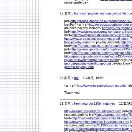
online spiele</a>
17 名前：
fast cash payday loan payday us fast ca
[url=
http://groups.google.co.uk/
group/
allison257
loan[/url] <a href=
http://groups.google.co.uk/
gro
advance payday loan</a>
http://groups.google.
[url=
http://www.greatestjournal.com/
users/
fina
href=
http://www.greatestjournal.com/
users/
fina
http://www.greatestjournal.com/
users/
finance_
free-payday-loan
]free payday loan[/url]
http://g
href=
http://groups.google.co.uk/
group/
edlin9949
[url=
http://groups.google.com/
group/
loyce4354/
href=
http://groups.google.com/
group/
loyce4354
http://groups.google.com/
group/
loyce4354/
web/
loyce4354/
web/
georgia-payday-loan
]georgia pa
georgia-payday-loan%
gt;georgia
payday loan<
georgia-payday-loan
18 名前：
link
12/3(月) 18:05
<a href=
http://www.investwork.com/
scuttle/
>de
Thank you!
19 名前：
free motorola 120e ringtones
12/11(火) 
http://palkmcrdcrgvlbp769.blogspot.com
[url=
ht
ringtones[/url] <a href=
http://palkmcrdcrgvlbp7
href=
http://newyorkjetsringtones-kkv.blogspot.
http://newyorkjetsringtones-kkv.blogspot.com
[u
ringtones[/url] [url=
http://c1300cingularfreelgr
http://c1300cingularfreelgringtonessweg.blogs