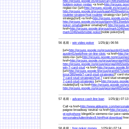
http://groups.google.es/
group/
cary3983/
web/
ju
holdem-poker-reglas
<a href=
http://groups.goog
reglas</a> [url=
http://groups.google.es/
group/
c
http://groups.google.it/
group/
isaiah4039/
web/
ro
roulette-strategy%
gt;roulette
strategy</a> [url=
strategy[/url] <a href=
http://groups.google.es/
gr
http://groups.google.es/
group/
danny9813/
web/
poker-omaha
]poker omaha[/url]
http://groups.go
href=
http://groups.google.it/
group/
mark1046/
we
mark1046/
web/
noble-poker
]noble poker[/url]
56 名前：
win video poker
1/25(金) 06:56
[url=
http://groups.google.no/
group/
austin41/
web
austin41/
web/
free-on-line-slots
<a href=
http://g
slots</a> [url=
http://groups.google.no/
group/
geo
href=
http://groups.google.no/
group/
georgia4465
http://groups.google.no/
group/
georgia4465/
web
win-7-card-stud
<a href=
http://groups.google.fi/
[url=
http://groups.google.fi/
group/
grant5671/
web
issur380/
web/
7-card-stud-strategies
]7 card stu
7-card-stud-strategies%
gt;7
card stud strategi
7-card-stud-strategies
[url=
http://groups.google
roulette[/url] <a href=
http://groups.google.no/
gro
http://groups.google.no/
group/
georgia4465/
web
57 名前：
advance cash line loan
1/25(金) 07:13
Call <a href=
http://www.aldeamix.com/
personal
paigow broadway neutral <a href=
http://groups.
gt;polyphone
klingelte siemens</a> juice rainb
personales/
julien/
index8.html%
gt;download
free
58 名前：
free poker money
1/25(金) 07:14