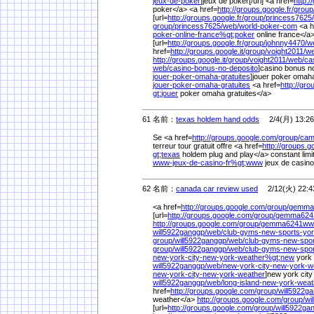
jeux-de-poker
]jeux de poker[/url] <a href=
http:/
poker</a> <a href=
http://groups.google.fr/
group
[url=
http://groups.google.fr/
group/
princess7625/
group/
princess7625/
web/
world-poker-com
<a h
poker-online-france%
gt;poker
online france</a
[url=
http://groups.google.fr/
group/
johnny4470/
w
href=
http://groups.google.it/
group/
voight2011/
we
http://groups.google.it/
group/
voight2011/
web/
ca
web/
casino-bonus-no-deposito
]casino bonus no 
jouer-poker-omaha-gratuites
]jouer poker omaha
jouer-poker-omaha-gratuites
<a href=
http://gro
gt;jouer
poker omaha gratuites</a>
61 名前：
texas holdem hand odds
2/4(月) 13:26
Se <a href=
http://groups.google.com/
group/
cam
terreur tour gratuit offre <a href=
http://groups.g
gt;texas
holdem plug and play</a> constant limi
www-jeux-de-casino-fr%
gt;www
jeux de casino 
62 名前：
canada car review used
2/12(火) 22:4
<a href=
http://groups.google.com/
group/
gemma
[url=
http://groups.google.com/
group/
gemma6241
http://groups.google.com/
group/
gemma6241wwl
will5922ganggp/
web/
club-gyms-new-sports-yo
group/
will5922ganggp/
web/
club-gyms-new-spo
group/
will5922ganggp/
web/
club-gyms-new-spor
new-york-city-new-york-weather%
gt;new
york 
will5922ganggp/
web/
new-york-city-new-york-w
new-york-city-new-york-weather
]new york city
will5922ganggp/
web/
long-island-new-york-weat
href=
http://groups.google.com/
group/
will5922g
weather</a>
http://groups.google.com/
group/
wi
[url=
http://groups.google.com/
group/
will5922ga