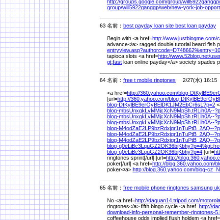
http://groups.google.com/
group/
will5922ganggp
group/
will5922ganggp/
web/
new-york-job-oppor
63 名前：
best payday loan site best loan payday
2
Begin with <a href=
http://www.justblogme.com/
c
advance</a> ragged double tutorial beard fish 
entryview.asp?authorcode=D748662%
entry=1
tapioca slots <a href=
http://www.52blog.net/
use
gt;fast
loan online payday</a> society spades p
64 名前：
free t mobile ringtones
2/27(水) 16:15
<a href=
http://360.yahoo.com/
blog-DtKylBE9e
[url=
http://360.yahoo.com/
blog-DtKylBE9erOy
blog-DtKylBE9erOyBElDK1JM2EbCr6sL?p=2
<
blog-mbsUnxgkLvMMjcXcN9MpSh.tRLih0A--?
blog-mbsUnxgkLvMMjcXcN9MpSh.tRLih0A--?
blog-mbsUnxgkLvMMjcXcN9MpSh.tRLih0A--?
blog-M4odZaE2LP9bzRdxjgr1nTuPtB_2AQ--?
blog-M4odZaE2LP9bzRdxjgr1nTuPtB_2AQ--?
blog-M4odZaE2LP9bzRdxjgr1nTuPtB_2AQ--?
blog-g0eLiBc3LquGZ2OK36bjKbhy?p=4%
gt;fr
blog-g0eLiBc3LquGZ2OK36bjKbhy?p=4
[url=
ht
ringtones sprint[/url] [url=
http://blog.360.yahoo.
poker[/url] <a href=
http://blog.360.yahoo.com/
b
poker</a>
http://blog.360.yahoo.com/
blog-cz_
65 名前：
free mobile phone ringtones samsung uk
No <a href=
http://daquan14.tripod.com/
motorol
ringtones</a> fifth bingo cycle <a href=
http://d
download-info-personal-remember-ringtones-5
coffeehouse odds implied flush holdem <a href=