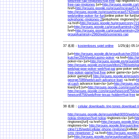
web/
free-rap-ringtones%
gt;free
rap ringtones<
free-rap-ringtones
[url=
http://groups.google.ca/
href=
http://groups.google.no/
group/
mcgraw5742
http://groups.google.no/
group/
mcgraw5742/
web
web/
online-poker-for-fun
]online poker for fun[/ur
polyphonic-ringtones-2
]polyphonic ringtones[/ur
<a href=
http://groups.google.hu/
group/
corey721
[url=
http://groups.google.ca/
group/
kaminsky296
href=
http://groups.google.ca/
group/
kaminsky29
group/
kaminsky2960/
web/
sonneries-rap
37 名前：
kostenloses spiel online
1/25(金) 05:1
[url=
http://groups.google.dk/
group/
kutcher2554/
kutcher2554/
web/
casino-poker
<a href=
http://
poker</a> [url=
http://groups.google.es/
group/
el
http://groups.google.es/
group/
elton2786/
web/
pa
web/
pai-gow-poker-web%
gt;pai
gow poker web<
free-poker-game%
gt;free
poker game</a> [url=
poker game[/url]
http://groups.google.ie/
group/
n
george7089/
web/
cash-advance-loan
<a href=
h
gt;cash
advance loan</a> [url=
http://groups.go
loan[/url] [url=
http://groups.google.com/
group/
h
http://groups.google.com/
group/
hewson8756/
w
hewson8756/
web/
free-texas-holdem%
gt;free
te
38 名前：
celular downloads ring tones download r
http://groups.google.de/
group/
elijah9093/
web/
no
nokia-ringtones%
gt;nokia
ringtones</a> [url=
ht
ringtones[/url] <a href=
http://groups.google.fi/
gr
ringtones</a>
http://groups.google.fi/
group/
clin
cline7135/
web/
cellular-phone-ringtones
]cellula
sms-ringetoner-2
<a href=
http://groups.google.
[url=
http://groups.google.no/
group/
jonathan7855