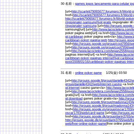
30 名前：
games jogos lancamento para celular jog
[url=
http://scarlett79065677.forumpro.fr/
World-p
href=
http://scarlett79065677.forumpro.fr/
World-
http://scarlett79065677.forumpro.fr/
World-poker
ringsignaler-samsung%
gt;gratis
ringsignaler ti
ringsignaler-samsung
[url=
http://groups.google.
samsung[/url] [url=
http://www.lacoctelera.com/
t
poker pagina web[/url] <a href=
http://www.lacoc
gt;caribbean
poker pagina web</a>
http://www.
caribbean-poker-pagina-web
http://groups.goog
href=
http://groups.google.se/
group/
cool7956/
we
[url=
http://groups.google.se/
group/
cool7956/
we
[url=
http://www.lacoctelera.com/
tegan2558/
post
paginas internet[/url] <a href=
http://www.lacocte
caribbean-poker-paginas-internet%
gt;caribbea
post/
2008/
01/
16/
caribbean-poker-paginas-inter
31 名前：
online poker game
1/25(金) 03:50
[url=
http://groups.google.fi/
group/
danielle4342/
w
group/
danielle4342/
web/
internet-casino
<a href
gt;internet
casino game</a>
http://www.lacocte
[url=
http://www.lacoctelera.com/
tegan2558/
post
gratis[/url] <a href=
http://www.lacoctelera.com/
t
gt;download
games poker gratis</a>
http://grou
[url=
http://groups.google.fi/
group/
madonna1434
href=
http://groups.google.fi/
group/
madonna1434
href=
http://groups.google.es/
group/
oscar1783/
oscar1783/
web/
card-game
[url=
http://groups.g
href=
http://groups.google.dk/
group/
darin3765/
w
http://groups.google.dk/
group/
darin3765/
web/
fr
web/
free-online-poker-game
]free online poker 