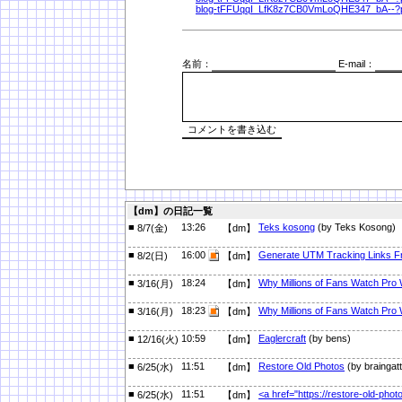
blog-tFFUqqI_LfK8z7CB0VmLoQHE347_bA--
名前：
E-mail：
【dm】の日記一覧
■
13:26
Teks kosong
(by Teks Kosong)
8/7(金)
【dm】
■
16:00
Generate UTM Tracking Links Fr
8/2(日)
【dm】
■
18:24
Why Millions of Fans Watch Pro
3/16(月)
【dm】
■
18:23
Why Millions of Fans Watch Pro
3/16(月)
【dm】
■
10:59
Eaglercraft
(by bens)
12/16(火)
【dm】
■
11:51
Restore Old Photos
(by braingat
6/25(水)
【dm】
■
11:51
<a href="https://restore-old-ph
6/25(水)
【dm】