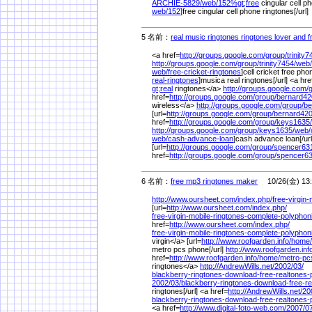
ARCHIE-5829/
web/
152%
gt;free
cingular cell p
web/
152
]free cingular cell phone ringtones[/url]
5 名前：
real music ringtones ringtones lover and f
<a href=
http://groups.google.com/
group/
trinity7
http://groups.google.com/
group/
trinity7454/
web/
web/
free-cricket-ringtones
]cell cricket free phon
real-ringtones
]musica real ringtones[/url] <a hre
gt;real
ringtones</a>
http://groups.google.com/
href=
http://groups.google.com/
group/
bernard42
wireless</a>
http://groups.google.com/
group/
be
[url=
http://groups.google.com/
group/
bernard420
href=
http://groups.google.com/
group/
keys1635/
http://groups.google.com/
group/
keys1635/
web/
web/
cash-advance-loan
]cash advance loan[/ur
[url=
http://groups.google.com/
group/
spencer631
href=
http://groups.google.com/
group/
spencer63
6 名前：
free mp3 ringtones maker
10/26(金) 13:
http://www.oursheet.com/
index.php/
free-virgin
[url=
http://www.oursheet.com/
index.php/
free-virgin-mobile-ringtones-complete-polyphon
href=
http://www.oursheet.com/
index.php/
free-virgin-mobile-ringtones-complete-polyphon
virgin</a> [url=
http://www.roofgarden.info/
home/
metro pcs phone[/url]
http://www.roofgarden.inf
href=
http://www.roofgarden.info/
home/
metro-pc
ringtones</a>
http://AndrewWills.net/
2002/
03/
blackberry-ringtones-download-free-realtones-p
2002/
03/
blackberry-ringtones-download-free-re
ringtones[/url] <a href=
http://AndrewWills.net/
20
blackberry-ringtones-download-free-realtones-p
<a href=
http://www.digital-foto-web.com/
2007/
07