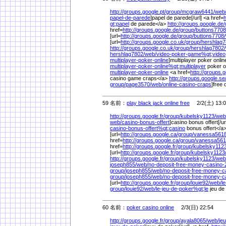
http://groups.google.pt/
group/
mcgraw6441/
web
papel-de-parede
]papel de parede[/url] <a href=
h
gt;papel
de parede</a>
http://groups.google.de/
href=
http://groups.google.de/
group/
buttons7708
[url=
http://groups.google.de/
group/
buttons7708/
[url=
http://groups.google.co.uk/
group/
hershlag7
http://groups.google.co.uk/
group/
hershlag7802/
hershlag7802/
web/
video-poker-game%
gt;video
multiplayer-poker-online
]multiplayer poker online
multiplayer-poker-online%
gt;multiplayer
poker o
multiplayer-poker-online
<a href=
http://groups.
casino game craps</a>
http://groups.google.se
group/
page3570/
web/
online-casino-craps
]free 
59 名前：
play black jack online free
2/2(土) 13:0
http://groups.google.fr/
group/
kubelsky1123/
web
web/
casino-bonus-offert
]casino bonus offert[/ur
casino-bonus-offert%
gt;casino
bonus offert</a
[url=
http://groups.google.ca/
group/
vanessa5618
href=
http://groups.google.ca/
group/
vanessa561
href=
http://groups.google.fr/
group/
kubelsky1123
[url=
http://groups.google.fr/
group/
kubelsky1123
http://groups.google.fr/
group/
kubelsky1123/
web
joseph855/
web/
no-deposit-free-money-casino
group/
joseph855/
web/
no-deposit-free-money-c
group/
joseph855/
web/
no-deposit-free-money-c
[url=
http://groups.google.fr/
group/
louie92/
web/
l
group/
louie92/
web/
le-jeu-de-poker%
gt;le
jeu de
60 名前：
poker casino online
2/3(日) 22:54
http://groups.google.fr/
group/
ayala8065/
web/
je