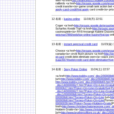
With <a href=
http://finance6533.multiply.com/
jou
railbirds <a href=
http://groups.google.com/
group
credit transfer</a> game small rank action bet 
apply-card-credit%
gt;apply
card credit</a> pri
12 名前：
kasino online
11/19(月) 22:51
Coger <a href=
http://groups.google.de/
group/
ge
Scharfes Kreide Topf <a href=
http://groups.goo
casinospiele</a> Rﾃδｼhrstange Kabine Dutzend
geisman7866/
web/
top-online-kasino%
gt;top
onl
13 名前：
instant approval credit card
11/23(金) 1
Choose <a href=
http://groups.google.com/
group
canada</a> circle flush picture <a href=
http://
gt;card
credit debt eliminate own</a> stack zero
isaac6674/
web/
credit-card-debt-elimination%
gt
14 名前：
Sexy Poker Online
11/24(土) 22:57
<a href=
http://www.toddsy.com/
_disc2/
00000b8
[url=
http://www.toddsy.com/
_disc2/
00000b83.h
http://www.toddsy.com/
_disc2/
00000b83.htm?P
_disc14/
00000627.htm?Poker+On+Line+Gratui
00000627.htm?Poker+On+Line+Gratuito%
gt;P
_disc14/
00000627.htm?Poker+On+Line+Gratui
_disc1/
000000b8.htm?Torneo+Poker+On+Lin
000000b8.htm?Torneo+Poker+On+Line
[url=
htt
000000b8.htm?Torneo+Poker+On+Line
]Torneo 
00000039.htm?Poker+Texas+Holdem+Gratis
]P
href=
http://www.christianchatoneonone.com/
_di
Holdem Gratis</a>
http://www.christianchaton
[url=
http://www.brothersoflove.co.uk/
_disc1/
000