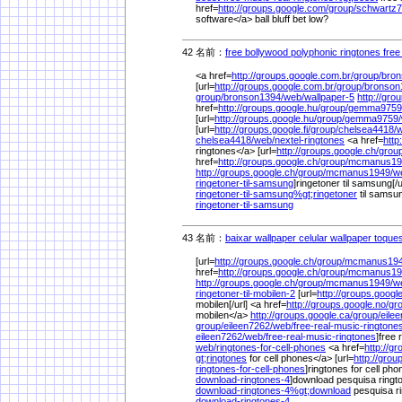
href=
http://groups.google.com/
group/
schwartz7
software</a> ball bluff bet low?
42 名前：
free bollywood polyphonic ringtones free
<a href=
http://groups.google.com.br/
group/
bron
[url=
http://groups.google.com.br/
group/
bronson
group/
bronson1394/
web/
wallpaper-5
http://gro
href=
http://groups.google.hu/
group/
gemma9759
[url=
http://groups.google.hu/
group/
gemma9759/
[url=
http://groups.google.fi/
group/
chelsea4418/
w
chelsea4418/
web/
nextel-ringtones
<a href=
http
ringtones</a> [url=
http://groups.google.ch/
group
href=
http://groups.google.ch/
group/
mcmanus19
http://groups.google.ch/
group/
mcmanus1949/
w
ringetoner-til-samsung
]ringetoner til samsung[/u
ringetoner-til-samsung%
gt;ringetoner
til samsu
ringetoner-til-samsung
43 名前：
baixar wallpaper celular wallpaper toques
[url=
http://groups.google.ch/
group/
mcmanus194
href=
http://groups.google.ch/
group/
mcmanus19
http://groups.google.ch/
group/
mcmanus1949/
w
ringetoner-til-mobilen-2
[url=
http://groups.google
mobilen[/url] <a href=
http://groups.google.no/
gr
mobilen</a>
http://groups.google.ca/
group/
eile
group/
eileen7262/
web/
free-real-music-rington
eileen7262/
web/
free-real-music-ringtones
]free 
web/
ringtones-for-cell-phones
<a href=
http://g
gt;ringtones
for cell phones</a> [url=
http://grou
ringtones-for-cell-phones
]ringtones for cell phon
download-ringtones-4
]download pesquisa ringto
download-ringtones-4%
gt;download
pesquisa r
download-ringtones-4