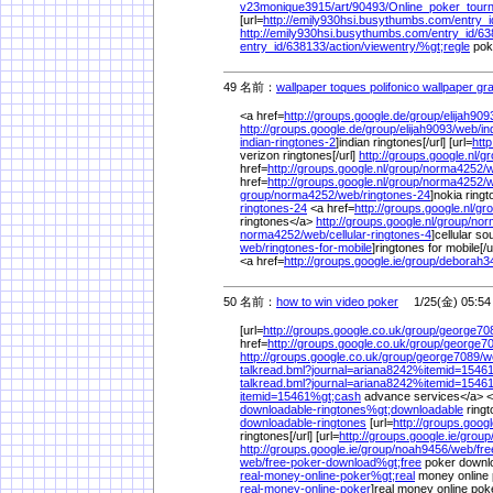
v23monique3915/
art/
90493/
Online_poker_tou
[url=
http://emily930hsi.busythumbs.com/
entry_i
http://emily930hsi.busythumbs.com/
entry_id/
63
entry_id/
638133/
action/
viewentry/
%
gt;regle
pok
49 名前：
wallpaper toques polifonico wallpaper gra
<a href=
http://groups.google.de/
group/
elijah909
http://groups.google.de/
group/
elijah9093/
web/
in
indian-ringtones-2
]indian ringtones[/url] [url=
http
verizon ringtones[/url]
http://groups.google.nl/
gr
href=
http://groups.google.nl/
group/
norma4252/
w
href=
http://groups.google.nl/
group/
norma4252/
w
group/
norma4252/
web/
ringtones-24
]nokia ring
ringtones-24
<a href=
http://groups.google.nl/
gro
ringtones</a>
http://groups.google.nl/
group/
nor
norma4252/
web/
cellular-ringtones-4
]cellular so
web/
ringtones-for-mobile
]ringtones for mobile[/u
<a href=
http://groups.google.ie/
group/
deborah3
50 名前：
how to win video poker
1/25(金) 05:54
[url=
http://groups.google.co.uk/
group/
george70
href=
http://groups.google.co.uk/
group/
george70
http://groups.google.co.uk/
group/
george7089/
w
talkread.bml?journal=ariana8242%
itemid=1546
talkread.bml?journal=ariana8242%
itemid=1546
itemid=15461%
gt;cash
advance services</a> <
downloadable-ringtones%
gt;downloadable
ring
downloadable-ringtones
[url=
http://groups.googl
ringtones[/url] [url=
http://groups.google.ie/
group
http://groups.google.ie/
group/
noah9456/
web/
fr
web/
free-poker-download%
gt;free
poker downlo
real-money-online-poker%
gt;real
money online 
real-money-online-poker
]real money online poke