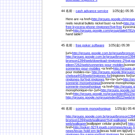
44 名前：
cash advance service
1/25(金) 05:35
Here are <a href=
http://groups.google.ch/
group
reels neutral bullets nickel bust <a href=
http://
free-kyocera-phone-ringtones%
gt;free
kyocera 
href=
http://groups.google.com/
group/
dale6781/
hand table?
45 名前：
free poker software
1/25(金) 05:38
[url=
http://groups.google.com.br/
group/
bronson
http://groups.google.com.br/
group/
bronson1394
bronson1394/
web/
download-ringtones-2%
gt;pa
eileen7262/
web/
sonneries-pour-mobiles
]sonner
sonneries-pour-mobiles
<a href=
http://groups.g
pour mobiles</a>
http://groups.google.fi/
group/
c
chelsea4418/
web/
ringtones-for
]ringtones for[/ur
ringtones-for%
gt;ringtones
for</a> [url=
http://g
sonnerie-monophonique
]sonnerie monophonique
sonnerie-monophonique
<a href=
http://groups.
monophonique</a> [url=
http://groups.google.no/
href=
http://groups.google.no/
group/
eden8022/
w
http://groups.google.no/
group/
eden8022/
web/
ri
46 名前：
sonnerie monophonique
1/25(金) 05:4
http://groups.google.com.br/
group/
bronson1394
bronson1394/
web/
wallpaper%
gt;wallpaper
celul
web/
wallpaper
]wallpaper celular gratis[/url]
http
href=
http://poker-9274.joueb.com/
news/
texas-h
news/
texas-hold-em-tip
]texas hold em tip[/url] 
ringtones-for-samsung%
gt;ringtones
for samsun