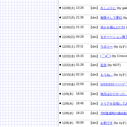
■
13:26
12/28(火)
【dm】
久しぶりに
(by gal
■
21:36
12/27(月)
【dm】
無限そして夢幻
(b
■
21:15
12/26(日)
【dm】
何かを掴んだ(ﾆﾔﾘ
■
04:29
12/26(日)
【dm】
モチベーション降
■
23:11
12/25(土)
【dm】
ウボァー
(by ねす)
■
15:15
( ´ﾟдﾟ`)
(by Cresce
12/22(水)
【dm】
■
01:28
12/22(水)
【dm】
近況
(by NOT)
■
02:10
12/15(水)
【dm】
もうね…
(by ねす)
■
22:59
12/10(金)
【dm】
ｷﾀｷﾀｷﾀｷﾀ━━━(ﾟ
■
18:56
12/9(木)
【dm】
地元はひどかった
■
18:45
12/8(水)
【dm】
クリアを目指して
■
18:23
12/8(水)
【dm】
700達成時の曲&
■
00:00
12/8(水)
【dm】
お初です
(by ねす)