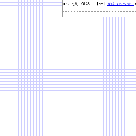
■
06:38
5/17(月)
【dm】
完成っぽいです。