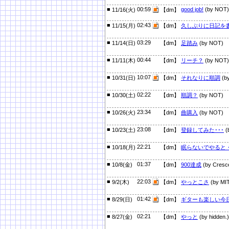
■
00:59
good job!
(by NOT)
11/16(火)
【dm】
■
02:43
11/15(月)
【dm】
久しぶりに日記を
■
03:29
11/14(日)
【dm】
足踏み
(by NOT)
■
00:44
11/11(木)
【dm】
リーチ？
(by NOT)
■
10:07
10/31(日)
【dm】
それなりに順調
(b
■
02:22
10/30(土)
【dm】
順調？
(by NOT)
■
23:34
10/26(火)
【dm】
曲購入
(by NOT)
■
23:08
10/23(土)
【dm】
登録してみた･･･
(
■
22:21
10/18(月)
【dm】
眠らないでやると
■
01:37
10/8(金)
【dm】
900達成
(by Cresc
■
22:03
9/2(木)
【dm】
やっとこさ
(by MI
■
01:42
8/29(日)
【dm】
ギターも楽しい今
■
02:21
8/27(金)
【dm】
やっと
(by hidden.)