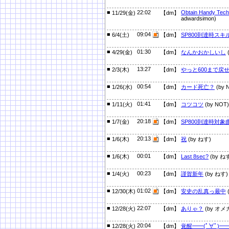
■
22:02
Obtain Handy Tech 
11/29(金)
【dm】
adwardsimon)
■
09:04
6/4(土)
【dm】
SP800到達時ス
■
01:30
4/29(金)
【dm】
なんかおかしいし
■
13:27
2/3(木)
【dm】
やっと600まで戻
■
00:54
1/26(水)
【dm】
カード死亡？
(by 
■
01:41
1/11(火)
【dm】
コツコツ
(by NOT)
■
20:18
1/7(金)
【dm】
SP800到達時対象
■
20:13
1/6(木)
【dm】
祝
(by ねす)
■
00:01
1/6(木)
【dm】
Last 8sec?
(by ね
■
00:23
1/4(火)
【dm】
謹賀新年
(by ねす)
■
01:02
12/30(木)
【dm】
安史の乱真っ最中
■
22:07
12/28(火)
【dm】
ありゃ？
(by オメ
■
20:04
12/28(火)
【dm】
覚醒━━(ﾟ∀ﾟ)━━