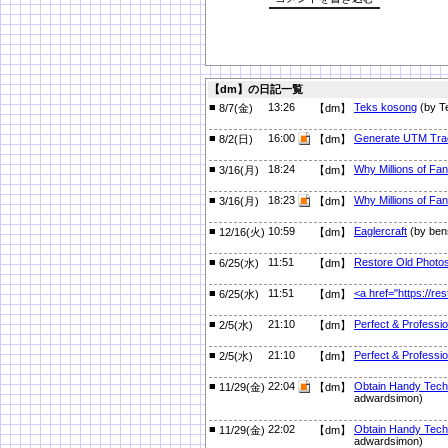
【dm】の日記一覧
■
13:26
Teks kosong
(by T
8/7(金)
【dm】
■
16:00
Generate UTM Trac
8/2(日)
【dm】
■
18:24
Why Millions of Fa
3/16(月)
【dm】
■
18:23
Why Millions of Fa
3/16(月)
【dm】
■
10:59
Eaglercraft
(by ben
12/16(火)
【dm】
■
11:51
Restore Old Photo
6/25(水)
【dm】
■
11:51
<a href="https://r
6/25(水)
【dm】
■
21:10
Perfect & Professi
2/5(水)
【dm】
■
21:10
Perfect & Professi
2/5(水)
【dm】
■
22:04
Obtain Handy Tech 
11/29(金)
【dm】
adwardsimon)
■
22:02
Obtain Handy Tech 
11/29(金)
【dm】
adwardsimon)