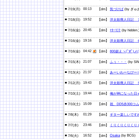
■
00:13
7/19(月)
【dm】
気づけば
(by ぎゅ
■
19:52
7/18(日)
【dm】
洋太鼓廃人日記 
■
20:45
7/16(金)
【dm】
ﾏﾀｰﾘ汁
(by hidden.
■
19:16
7/16(金)
【dm】
洋太鼓廃人日記 
■
04:42
7/16(金)
【dm】
800超えヽ(ﾟ∀ﾟ)メ(
■
21:07
7/15(木)
【dm】
ふぅ・・・
(by SIN
■
21:37
7/13(火)
【dm】
あーいわーなびー
■
19:43
7/12(月)
【dm】
洋太鼓廃人日記 
■
19:44
7/10(土)
【dm】
俺が神になった日
■
15:09
7/10(土)
【dm】
祝、DD5赤300コ
■
01:29
7/8(木)
【dm】
ギター楽しいです
■
23:46
7/7(水)
【dm】
くりくりくりくり
■
16:52
Osaka
(by BCG)
7/6(火)
【dm】