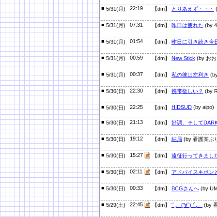
■
22:19
5/31(月)
【dm】
とりあえず・・・
(
■
07:31
5/31(月)
【dm】
昨日は疲れた
(by 
■
01:54
5/31(月)
【dm】
昨日に引き続き今
■
00:59
5/31(月)
【dm】
New Stick
(by お
■
00:37
5/31(月)
【dm】
私の彼は左利き
(
■
22:30
5/30(日)
【dm】
携帯欲しい？
(by R
■
22:25
HIDSUD
(by aipo)
5/30(日)
【dm】
■
21:13
5/30(日)
【dm】
好調、そしてDAR
■
19:12
5/30(日)
【dm】
結局
(by 看護某ぷ
■
15:27
5/30(日)
【dm】
遠征行ってきまし
■
02:11
5/30(日)
【dm】
アドバイスキボン
■
00:33
5/30(日)
【dm】
BCGさんへ
(by U
■
22:45
5/29(土)
【dm】
'`,、('∀`) '`,、
(by