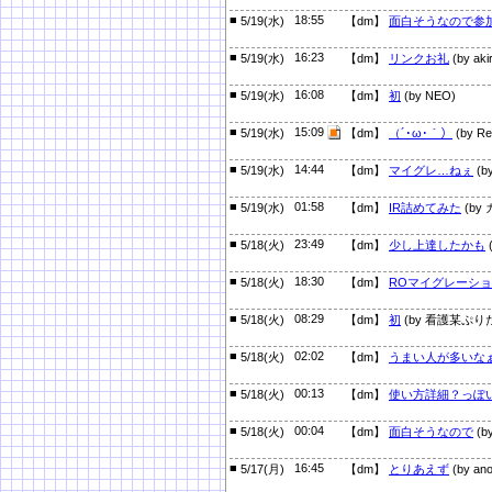
■
18:55
5/19(水)
【dm】
面白そうなので参
■
16:23
5/19(水)
【dm】
リンクお礼
(by aki
■
16:08
5/19(水)
【dm】
初
(by NEO)
■
15:09
5/19(水)
【dm】
（´･ω･｀）
(by Re
■
14:44
5/19(水)
【dm】
マイグレ…ねぇ
(
■
01:58
5/19(水)
【dm】
IR詰めてみた
(by
■
23:49
5/18(火)
【dm】
少し上達したかも
■
18:30
5/18(火)
【dm】
ROマイグレーシ
■
08:29
5/18(火)
【dm】
初
(by 看護某ぷり
■
02:02
5/18(火)
【dm】
うまい人が多いな
■
00:13
5/18(火)
【dm】
使い方詳細？っぽ
■
00:04
5/18(火)
【dm】
面白そうなので
(b
■
16:45
5/17(月)
【dm】
とりあえず
(by an