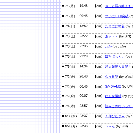
■
19:48
7/5(月)
【dm】
やっと調べ終えま
■
00:45
7/5(月)
【dm】
ついに1000突破
(
■
13:52
7/4(日)
【dm】
たまには粘着
(by
■
23:22
7/3(土)
【dm】
あぁ・・
(by SIN)
■
22:35
7/3(土)
【dm】
たか
(by たか)
■
22:29
7/3(土)
【dm】
ぼちぼちと。
(by 
■
14:34
7/3(土)
【dm】
洋太鼓廃人日記４
(
■
20:48
7/2(金)
【dm】
久々日記
(by ぎゅ
■
00:46
SA-DA-ME
(by UM
7/2(金)
【dm】
■
00:07
7/2(金)
【dm】
なんか微妙
(by た
■
23:57
7/1(木)
【dm】
読みこめないって
■
23:37
6/30(水)
【dm】
１伸びたァｗ
(by S
■
23:33
6/28(月)
【dm】
う～ん
(by SIN)