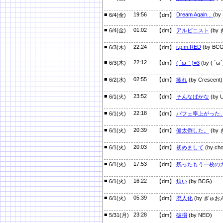
■
19:56
Dream Again...
(by
6/4(金)
【dm】
■
01:02
6/4(金)
【dm】
アルピニスト
(by
■
22:24
r.p.m.RED
(by BCG
6/3(木)
【dm】
■
22:12
6/3(木)
【dm】
( ´ω｀)=3
(by ( 
■
02:55
6/2(水)
【dm】
疲れ
(by Crescent)
■
23:52
6/1(火)
【dm】
そんなばかな
(by 
■
22:18
6/1(火)
【dm】
パフェ率上がった
■
20:39
6/1(火)
【dm】
健太倒した。
(by
■
20:03
6/1(火)
【dm】
初めまして
(by cho
■
17:53
6/1(火)
【dm】
残ったもう一枚の
■
16:22
6/1(火)
【dm】
煩い
(by BCG)
■
05:39
6/1(火)
【dm】
廃人化
(by ぎゅお
■
23:28
5/31(月)
【dm】
破損
(by NEO)