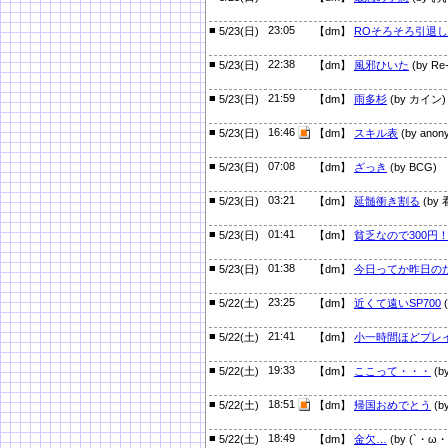
■
23:05
5/23(日)
【dm】
ROそろそろ引退
■
22:38
5/23(日)
【dm】
風邪ひいた
(by Re-
■
21:59
5/23(日)
【dm】
雨多杉
(by カイン)
■
16:46
5/23(日)
【dm】
スキル表
(by anon
■
07:08
5/23(日)
【dm】
ざっき
(by BCG)
■
03:21
5/23(日)
【dm】
延髄衝き割る
(by
■
01:41
5/23(日)
【dm】
貧乏なので300円
■
01:38
5/23(日)
【dm】
今日ってか昨日の
■
23:25
5/22(土)
【dm】
近くて遠いSP700
(
■
21:41
5/22(土)
【dm】
小一時間ほどプレ
■
19:33
5/22(土)
【dm】
ここって・・・
(b
■
18:51
5/22(土)
【dm】
帰国おめでとう
(b
■
18:49
5/22(土)
【dm】
金欠…
(by (`・ω・´