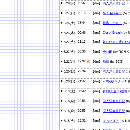
■
19:47
6/28(月)
【dm】
廃人洋太鼓日記 ３
■
10:13
6/27(日)
【dm】
早くも限界？
(by 
■
23:44
6/26(土)
【dm】
報告します。
(by T
■
00:46
Out of Breath
(by 
6/23(水)
【dm】
■
21:13
6/22(火)
【dm】
嬉しいやら悲しい
■
03:36
6/22(火)
【dm】
全曲IR
(by ROヲタ
■
12:32
6/21(月)
【dm】
帰郷
(by BCG)
■
22:34
6/20(日)
【dm】
廃人洋太鼓日記２
(
■
21:37
6/20(日)
【dm】
950突破キター！
(
■
05:30
6/19(土)
【dm】
祈願(悲願？)成就
(
■
20:53
6/18(金)
【dm】
廃人洋太鼓日記
(by
■
20:53
6/18(金)
【dm】
廃人洋太鼓日記
(by
■
23:31
6/15(火)
【dm】
まったりと
(by UM