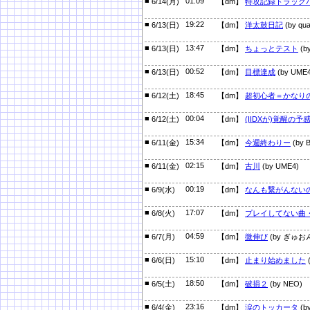
■
01:09
6/14(月)
【dm】
特攻記録トラック
■
19:22
6/13(日)
【dm】
洋太鼓日記
(by qua
■
13:47
6/13(日)
【dm】
ちょっとテスト
(by
■
00:52
6/13(日)
【dm】
目標達成
(by UME4
■
18:45
6/12(土)
【dm】
超初心者＝かなり
■
00:04
6/12(土)
【dm】
(IIDXが)覚醒の予
■
15:34
6/11(金)
【dm】
今週終わりー
(by 
■
02:15
6/11(金)
【dm】
古川
(by UME4)
■
00:19
6/9(水)
【dm】
なんも繋がんないの
■
17:07
6/8(火)
【dm】
プレイしてない曲
■
04:59
6/7(月)
【dm】
微伸び
(by ぎゅお
■
15:10
6/6(日)
【dm】
止まり始めました
■
18:50
6/5(土)
【dm】
破損２
(by NEO)
■
23:16
6/4(金)
【dm】
涙のトッカータ
(by