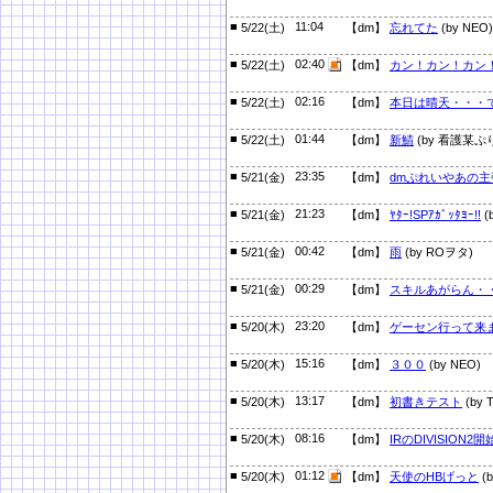
■
11:04
5/22(土)
【dm】
忘れてた
(by NEO)
■
02:40
5/22(土)
【dm】
カン！カン！カン
■
02:16
5/22(土)
【dm】
本日は晴天・・・
■
01:44
5/22(土)
【dm】
新鯖
(by 看護某ぷ
■
23:35
5/21(金)
【dm】
dmぷれいやあの主
■
21:23
5/21(金)
【dm】
ﾔﾀｰ!SPｱｶﾞｯﾀﾖｰ!!
(
■
00:42
5/21(金)
【dm】
雨
(by ROヲタ)
■
00:29
5/21(金)
【dm】
スキルあがらん・
■
23:20
5/20(木)
【dm】
ゲーセン行って来
■
15:16
5/20(木)
【dm】
３００
(by NEO)
■
13:17
5/20(木)
【dm】
初書きテスト
(by T
■
08:16
5/20(木)
【dm】
IRのDIVISION2
■
01:12
5/20(木)
【dm】
天使のHBげっと
(