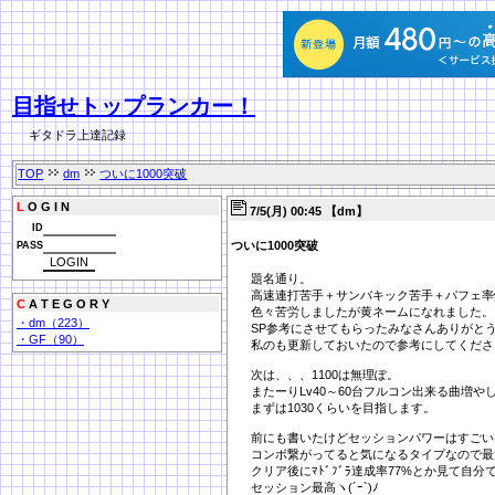
目指せトップランカー！
ギタドラ上達記録
TOP
dm
ついに1000突破
L
O G I N
7/5(月) 00:45 【dm】
ID
ついに1000突破
PASS
題名通り。
高速連打苦手＋サンバキック苦手＋パフェ率
C
A T E G O R Y
色々苦労しましたが黄ネームになれました。
・dm（223）
SP参考にさせてもらったみなさんありがと
・GF（90）
私のも更新しておいたので参考にしてくださ
次は、、、1100は無理ぽ。
またーりLv40～60台フルコン出来る曲増や
まずは1030くらいを目指します。
前にも書いたけどセッションパワーはすごい
コンボ繋がってると気になるタイプなので最
クリア後にﾏﾄﾞﾌﾞﾗ達成率77%とか見て自分
セッション最高ヽ(´ｰ`)ﾉ