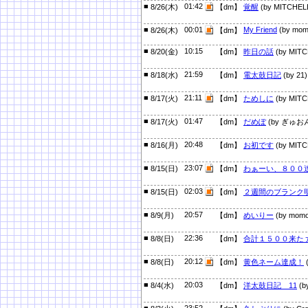
■
01:42
8/26(木)
【dm】
覚醒
(by MITCHEL
■
00:01
My Friend
(by mom
8/26(木)
【dm】
■
10:15
8/20(金)
【dm】
昨日の話
(by MITC
■
21:59
8/18(水)
【dm】
電太鼓日記
(by 21)
■
21:11
8/17(火)
【dm】
ためしに
(by MITC
■
01:47
8/17(火)
【dm】
だめぽ
(by ぎゅお
■
20:48
8/16(月)
【dm】
お初です
(by MITC
■
23:07
8/15(日)
【dm】
わぁーい、８００
■
02:03
8/15(日)
【dm】
２週間のブランク
■
20:57
8/9(月)
【dm】
めいりー
(by momo
■
22:36
8/8(日)
【dm】
合計１５００来た
■
20:12
8/8(日)
【dm】
黄色ネーム達成！
■
20:03
8/4(水)
【dm】
洋太鼓日記 11
(b
■
23:52