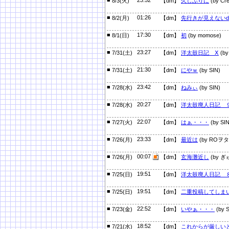
8/3(火)
【dm】
久しぶりに
(by Cre
■
01:26
8/2(月)
【dm】
先行きが見えない
■
17:30
8/1(日)
【dm】
初
(by momose)
■
23:27
7/31(土)
【dm】
洋太鼓日記 Ⅹ
(by
■
21:30
7/31(土)
【dm】
にやｗ
(by SIN)
■
23:42
7/28(水)
【dm】
ねみぃ
(by SIN)
■
20:27
7/28(水)
【dm】
洋太鼓廃人日記 
■
22:07
7/27(火)
【dm】
はぁ・・・
(by SIN
■
23:33
7/26(月)
【dm】
最近は
(by ROヲタ
■
00:07
7/26(月)
【dm】
玄海灘近し
(by ぎ
■
19:51
7/25(日)
【dm】
洋太鼓廃人日記 
■
19:51
7/25(日)
【dm】
二重投稿してしま
■
22:52
7/23(金)
【dm】
いやぁ・・・
(by S
■
18:52
7/21(水)
【dm】
これからが厳しい