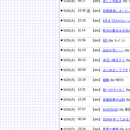
■
08:17
5/26(水)
【dm】
珍しく早起き
(by T
■
23:30
5/25(火)
【dm】
目標達成しました
■
22:18
5/25(火)
【dm】
6月まで行かない
■
11:14
5/25(火)
【dm】
昨日の要点＆今日
■
01:56
5/25(火)
【dm】
RO
(by カイン)
■
01:23
5/25(火)
【dm】
詰めが甘い･･･
(by
■
00:13
5/25(火)
【dm】
本日ハ晴天ナリ
(b
■
00:09
5/25(火)
【dm】
はじめましてです
(
■
22:18
5/24(月)
【dm】
移動
(by NEO)
■
12:31
5/24(月)
【dm】
祐一のヴァカ！
(by
■
12:29
5/24(月)
【dm】
倍速効果やば杉
(b
■
07:57
5/24(月)
【dm】
GvG!GvG!
(by 
■
00:34
5/24(月)
【dm】
GDAを作ってみる
■
23:24
5/23(日)
【dm】
最悪の事態
(by お