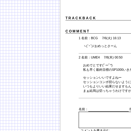
T R A C K B A C K
C O M M E N T
1 名前：BCG 7/6(火) 16:13
ヽ(´ｰ`)ﾉおめっとさーん
2 名前：UME4 7/8(木) 00:50
おめでとです(ﾟーﾟ*)
私も早く最終目標のSP1000い
セッションいいですよねー
セッションコンボ切らないよう
いつもよりいい結果だせますも
まぁ結局は切っちゃうわけです
名前：
E