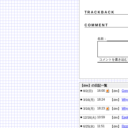
T R A C K B A C K
C O M M E N T
名前：
【dm】の日記一覧
■
16:00
Gene
8/2(日)
【dm】
■
18:24
Why 
3/16(月)
【dm】
■
18:23
Why 
3/16(月)
【dm】
■
10:59
Eagl
12/16(火)
【dm】
■
11:51
Rest
6/25(水)
【dm】