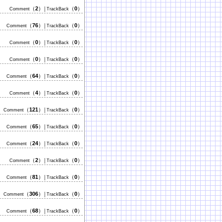
（
2
）
（
0
）
Comment
│TrackBack
（
76
）
（
0
）
Comment
│TrackBack
（
0
）
（
0
）
Comment
│TrackBack
（
0
）
（
0
）
Comment
│TrackBack
（
64
）
（
0
）
Comment
│TrackBack
（
4
）
（
0
）
Comment
│TrackBack
（
121
）
（
0
）
Comment
│TrackBack
（
65
）
（
0
）
Comment
│TrackBack
（
24
）
（
0
）
Comment
│TrackBack
（
2
）
（
0
）
Comment
│TrackBack
（
81
）
（
0
）
Comment
│TrackBack
（
306
）
（
0
）
Comment
│TrackBack
（
68
）
（
0
）
Comment
│TrackBack