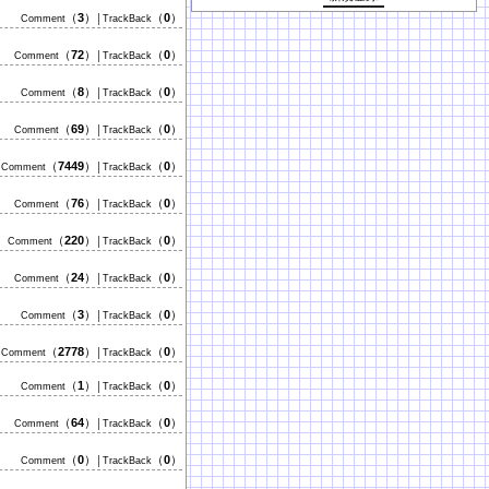
（
3
）
（
0
）
Comment
│TrackBack
（
72
）
（
0
）
Comment
│TrackBack
（
8
）
（
0
）
Comment
│TrackBack
（
69
）
（
0
）
Comment
│TrackBack
（
7449
）
（
0
）
Comment
│TrackBack
（
76
）
（
0
）
Comment
│TrackBack
（
220
）
（
0
）
Comment
│TrackBack
（
24
）
（
0
）
Comment
│TrackBack
（
3
）
（
0
）
Comment
│TrackBack
（
2778
）
（
0
）
Comment
│TrackBack
（
1
）
（
0
）
Comment
│TrackBack
（
64
）
（
0
）
Comment
│TrackBack
（
0
）
（
0
）
Comment
│TrackBack