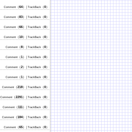
（
64
）
（
0
）
Comment
│TrackBack
（
83
）
（
0
）
Comment
│TrackBack
（
66
）
（
0
）
Comment
│TrackBack
（
10
）
（
0
）
Comment
│TrackBack
（
8
）
（
0
）
Comment
│TrackBack
（
1
）
（
0
）
Comment
│TrackBack
（
2
）
（
0
）
Comment
│TrackBack
（
1
）
（
0
）
Comment
│TrackBack
（
218
）
（
0
）
Comment
│TrackBack
（
2291
）
（
0
）
Comment
│TrackBack
（
111
）
（
0
）
Comment
│TrackBack
（
184
）
（
0
）
Comment
│TrackBack
（
65
）
（
0
）
Comment
│TrackBack