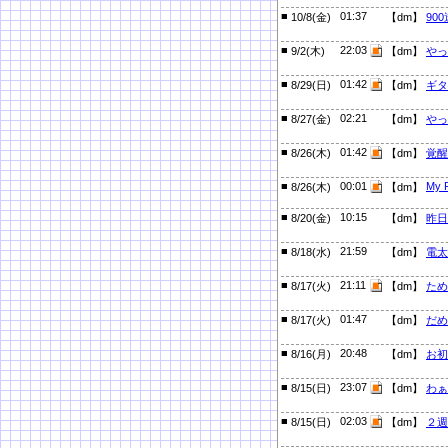
■
01:37
10/8(金)
【dm】
90
■
22:03
9/2(木)
【dm】
やっ
■
01:42
8/29(日)
【dm】
ギタ
■
02:21
8/27(金)
【dm】
やっ
■
01:42
8/26(木)
【dm】
覚醒
■
00:01
My F
8/26(木)
【dm】
■
10:15
8/20(金)
【dm】
昨日
■
21:59
8/18(水)
【dm】
電太
■
21:11
8/17(火)
【dm】
ため
■
01:47
8/17(火)
【dm】
だめ
■
20:48
8/16(月)
【dm】
お初
■
23:07
8/15(日)
【dm】
わぁ
■
02:03
8/15(日)
【dm】
２週