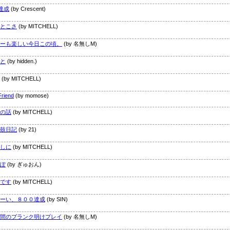
0達成
(by Crescent)
とこさ
(by MITCHELL)
ーも楽しい今日この頃。
(by 名無しM)
と
(by hidden.)
(by MITCHELL)
riend
(by momose)
の話
(by MITCHELL)
鼓日記
(by 21)
しに
(by MITCHELL)
ぽ
(by ぎゅおん)
です
(by MITCHELL)
ーい、８００達成
(by SIN)
間のブランク明けプレイ
(by 名無しM)