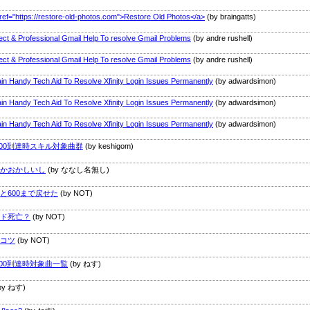
ref="https://restore-old-photos.com">Restore Old Photos</a>
(by braingatts)
ect & Professional Gmail Help To resolve Gmail Problems
(by andre rushell)
ect & Professional Gmail Help To resolve Gmail Problems
(by andre rushell)
in Handy Tech Aid To Resolve Xfinity Login Issues Permanently
(by adwardsimon)
in Handy Tech Aid To Resolve Xfinity Login Issues Permanently
(by adwardsimon)
in Handy Tech Aid To Resolve Xfinity Login Issues Permanently
(by adwardsimon)
800到達時スキル対象曲群
(by keshigom)
かおかしいし
(by ななし名無し)
と600まで戻せた
(by NOT)
ド死亡？
(by NOT)
コツ
(by NOT)
800到達時対象曲一覧
(by ねす)
by ねす)