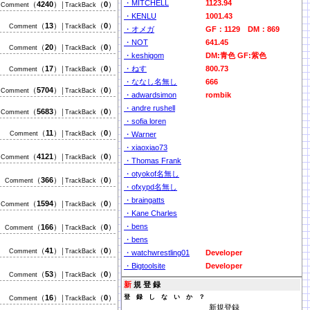
・MITCHELL
1123.94
（
4240
）
（
0
）
Comment
│TrackBack
・KENLU
1001.43
（
13
）
（
0
）
Comment
│TrackBack
・オメガ
GF：1129 DM：869
・NOT
641.45
（
20
）
（
0
）
Comment
│TrackBack
・keshigom
DM:青色 GF:紫色
（
17
）
（
0
）
・ねす
800.73
Comment
│TrackBack
・ななし名無し
666
（
5704
）
（
0
）
Comment
│TrackBack
・adwardsimon
rombik
・andre rushell
（
5683
）
（
0
）
Comment
│TrackBack
・sofia loren
（
11
）
（
0
）
Comment
│TrackBack
・Warner
・xiaoxiao73
（
4121
）
（
0
）
Comment
│TrackBack
・Thomas Frank
・otyokof名無し
（
366
）
（
0
）
Comment
│TrackBack
・ofxypd名無し
・braingatts
（
1594
）
（
0
）
Comment
│TrackBack
・Kane Charles
・bens
（
166
）
（
0
）
Comment
│TrackBack
・bens
（
41
）
（
0
）
Comment
│TrackBack
・watchwrestling01
Developer
・Bigtoolsite
Developer
（
53
）
（
0
）
Comment
│TrackBack
新
規 登 録
（
16
）
（
0
）
登 録 し な い か ？
Comment
│TrackBack