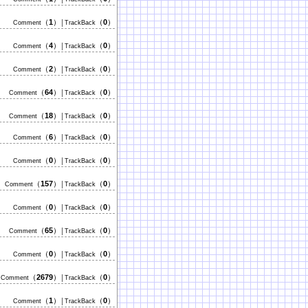
（
1
）
（
0
）
Comment
│TrackBack
（
4
）
（
0
）
Comment
│TrackBack
（
2
）
（
0
）
Comment
│TrackBack
（
64
）
（
0
）
Comment
│TrackBack
（
18
）
（
0
）
Comment
│TrackBack
（
6
）
（
0
）
Comment
│TrackBack
（
0
）
（
0
）
Comment
│TrackBack
（
157
）
（
0
）
Comment
│TrackBack
（
0
）
（
0
）
Comment
│TrackBack
（
65
）
（
0
）
Comment
│TrackBack
（
0
）
（
0
）
Comment
│TrackBack
（
2679
）
（
0
）
Comment
│TrackBack
（
1
）
（
0
）
Comment
│TrackBack