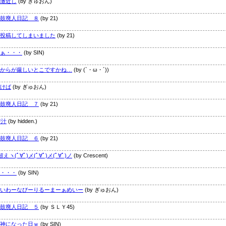
灘近し
(by ぎゅおん)
鼓廃人日記 ８
(by 21)
投稿してしまいました
(by 21)
ぁ・・・
(by SIN)
からが厳しいとこですかね…
(by (`・ω・´))
けば
(by ぎゅおん)
鼓廃人日記 ７
(by 21)
ﾘ汁
(by hidden.)
鼓廃人日記 ６
(by 21)
超えヽ(ﾟ∀ﾟ)メ(ﾟ∀ﾟ)メ(ﾟ∀ﾟ)ノ
(by Crescent)
・・・
(by SIN)
いわーなびーりるーまーぁめいー
(by ぎゅおん)
鼓廃人日記 ５
(by ＳＬＹ45)
神になった日ｗ
(by SIN)