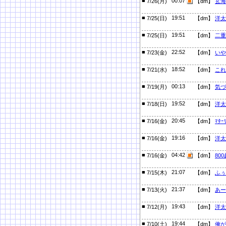
■
00:07
7/26(月)
【dm】
玄海
■
19:51
7/25(日)
【dm】
洋太
■
19:51
7/25(日)
【dm】
二重
■
22:52
7/23(金)
【dm】
いや
■
18:52
7/21(水)
【dm】
これ
■
00:13
7/19(月)
【dm】
気づ
■
19:52
7/18(日)
【dm】
洋太
■
20:45
7/16(金)
【dm】
ﾏﾀｰ
■
19:16
7/16(金)
【dm】
洋太
■
04:42
7/16(金)
【dm】
800
■
21:07
7/15(木)
【dm】
ふぅ
■
21:37
7/13(火)
【dm】
あー
■
19:43
7/12(月)
【dm】
洋太
■
19:44
7/10(土)
【dm】
俺が