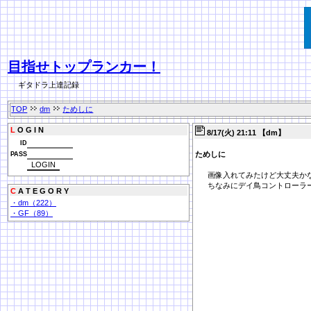
目指せトップランカー！
ギタドラ上達記録
TOP
dm
ためしに
L
O G I N
8/17(火) 21:11 【dm】
ID
ためしに
PASS
画像入れてみたけど大丈夫か
ちなみにデイ鳥コントローラ
C
A T E G O R Y
・dm（222）
・GF（89）