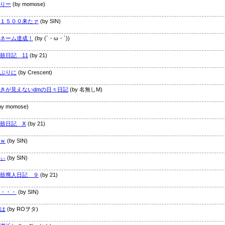
りー
(by momose)
１５００来たァ
(by SIN)
ネーム達成！
(by (`・ω・´))
鼓日記 11
(by 21)
ぶりに
(by Crescent)
きが見えないdmの日々日記
(by 名無しM)
by momose)
鼓日記 Ⅹ
(by 21)
ｗ
(by SIN)
ぃ
(by SIN)
鼓廃人日記 ９
(by 21)
・・・
(by SIN)
は
(by ROヲタ)