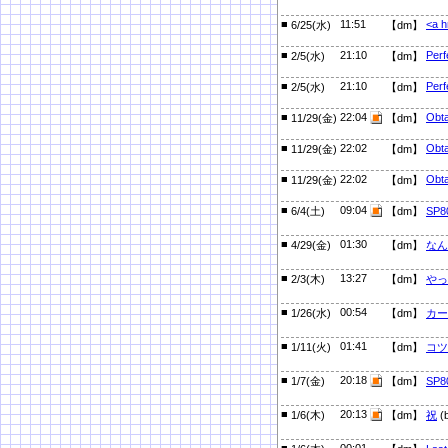
■
11:51
<a h
6/25(水)
【dm】
■
21:10
Perf
2/5(水)
【dm】
■
21:10
Perf
2/5(水)
【dm】
■
22:04
Obta
11/29(金)
【dm】
■
22:02
Obta
11/29(金)
【dm】
■
22:02
Obta
11/29(金)
【dm】
■
09:04
6/4(土)
【dm】
SP
■
01:30
4/29(金)
【dm】
なん
■
13:27
2/3(木)
【dm】
やっ
■
00:54
1/26(水)
【dm】
カー
■
01:41
1/11(火)
【dm】
コツ
■
20:18
1/7(金)
【dm】
SP
■
20:13
1/6(木)
【dm】
祝
(
■
00:01