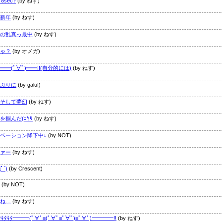
 8sec?
(by ねす)
新年
(by ねす)
の乱真っ最中
(by ねす)
ゃ？
(by オメガ)
━━(ﾟ∀ﾟ)━━!!(自分的には)
(by ねす)
ぶりに
(by galuf)
そして夢幻
(by ねす)
を掴んだ(ﾆﾔﾘ
(by ねす)
ベーション降下中↓
(by NOT)
ァー
(by ねす)
дﾟ`)
(by Crescent)
(by NOT)
ね…
(by ねす)
ﾀｷﾀｷﾀ━━━(ﾟ∀ﾟ≡(ﾟ∀ﾟ≡ﾟ∀ﾟ)≡ﾟ∀ﾟ)━━━━!!
(by ねす)