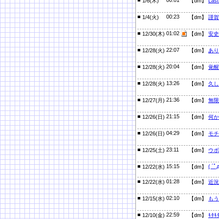
1/6(木)
【dm】
Last
■
00:23
1/4(火)
【dm】
謹賀
■
01:02
12/30(木)
【dm】
安史
■
22:07
12/28(火)
【dm】
あり
■
20:04
12/28(火)
【dm】
覚醒
■
13:26
12/28(火)
【dm】
久し
■
21:36
12/27(月)
【dm】
無限
■
21:15
12/26(日)
【dm】
何か
■
04:29
12/26(日)
【dm】
モチ
■
23:11
12/25(土)
【dm】
ウボ
■
15:15
( ´ﾟ
12/22(水)
【dm】
■
01:28
12/22(水)
【dm】
近況
■
02:10
12/15(水)
【dm】
もう
■
22:59
12/10(金)
【dm】
ｷﾀｷ