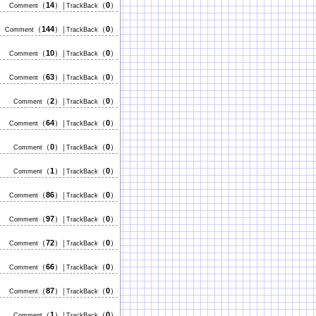
（
14
）
（
0
）
Comment
│TrackBack
（
144
）
（
0
）
Comment
│TrackBack
（
10
）
（
0
）
Comment
│TrackBack
（
63
）
（
0
）
Comment
│TrackBack
（
2
）
（
0
）
Comment
│TrackBack
（
64
）
（
0
）
Comment
│TrackBack
（
0
）
（
0
）
Comment
│TrackBack
（
1
）
（
0
）
Comment
│TrackBack
（
86
）
（
0
）
Comment
│TrackBack
（
97
）
（
0
）
Comment
│TrackBack
（
72
）
（
0
）
Comment
│TrackBack
（
66
）
（
0
）
Comment
│TrackBack
（
87
）
（
0
）
Comment
│TrackBack
（
1
）
（
0
）
Comment
│TrackBack