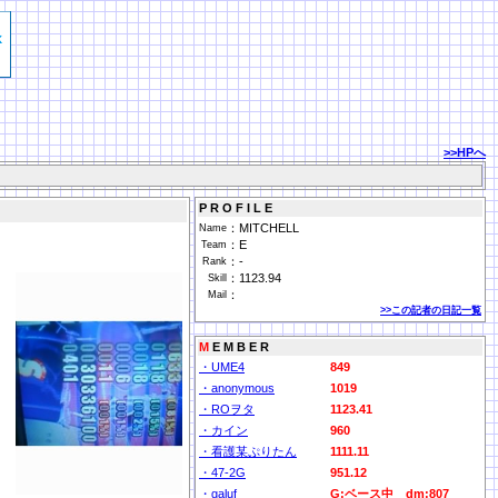
>>HPへ
P R O F I L E
：
MITCHELL
Name
：
E
Team
：
-
Rank
：
1123.94
Skill
：
Mail
>>この記者の日記一覧
M
E M B E R
・UME4
849
・anonymous
1019
・ROヲタ
1123.41
・カイン
960
・看護某ぷりたん
1111.11
・47-2G
951.12
・galuf
G:ベース中 dm:807