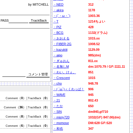
by MITCHELL
・NEO
312
・akira
1178
・(`・ω・´)
1003.36
PASS
・T
1214ちょい
・PIZ
428
・BCG
1132(ドラム)
・おおえる
1015.xx
・FIBER-2G
1008.52
・kazukiti
1129.09
・aipo
985(dm)
・ぎゅおん
811.xx
・名無しM
dm:1070.79 / GF:1111.11
・わい。けぇ。
851
・Crescent
1015
・cho
948.78
・( ´ω`)＜くわっぱ！
906
・WAVE
945
（
0
）
（
0
）
Comment
│TrackBack
・21
802.43
・たか
650
（
36
）
（
0
）
Comment
│TrackBack
・SIN
dm840,gf710
（
8
）
（
0
）
Comment
│TrackBack
・misty720
1032(GF) 847.00(dm)
・momose
DM:628 GF:520
（
6
）
（
0
）
Comment
│TrackBack
・和也
347