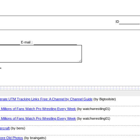
ID
E-mail：
rate UTM Tracking Links Free: A Channel by Channel Guide
(by Bigtoolsite)
Millions of Fans Watch Pro Wrestling Every Week
(by watchwrestling01)
Millions of Fans Watch Pro Wrestling Every Week
(by watchwrestling01)
ercraft
(by bens)
ore Old Photos
(by braingatts)