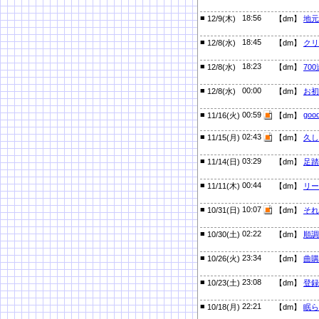
■
18:56
12/9(木)
【dm】
地元
■
18:45
12/8(水)
【dm】
クリ
■
18:23
12/8(水)
【dm】
70
■
00:00
12/8(水)
【dm】
お初
■
00:59
good
11/16(火)
【dm】
■
02:43
11/15(月)
【dm】
久し
■
03:29
11/14(日)
【dm】
足踏
■
00:44
11/11(木)
【dm】
リー
■
10:07
10/31(日)
【dm】
それ
■
02:22
10/30(土)
【dm】
順調
■
23:34
10/26(火)
【dm】
曲購
■
23:08
10/23(土)
【dm】
登録
■
22:21
10/18(月)
【dm】
眠ら