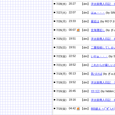
■
20:27
7/28(水)
【dm】
洋太鼓廃人日記 
■
22:07
7/27(火)
【dm】
はぁ・・・
(by SIN
■
23:33
7/26(月)
【dm】
最近は
(by ROヲタ
■
00:07
7/26(月)
【dm】
玄海灘近し
(by ぎ
■
19:51
7/25(日)
【dm】
洋太鼓廃人日記 
■
19:51
7/25(日)
【dm】
二重投稿してしま
■
22:52
7/23(金)
【dm】
いやぁ・・・
(by S
■
18:52
7/21(水)
【dm】
これからが厳しい
■
00:13
7/19(月)
【dm】
気づけば
(by ぎゅ
■
19:52
7/18(日)
【dm】
洋太鼓廃人日記 
■
20:45
7/16(金)
【dm】
ﾏﾀｰﾘ汁
(by hidden.
■
19:16
7/16(金)
【dm】
洋太鼓廃人日記 
■
04:42
7/16(金)
【dm】
800超えヽ(ﾟ∀ﾟ)メ(