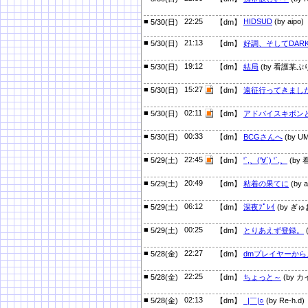
■
22:25
HIDSUD
(by aipo)
5/30(日)
【dm】
■
21:13
5/30(日)
【dm】
好調、そしてDAR
■
19:12
5/30(日)
【dm】
結局
(by 看護某ぷ
■
15:27
5/30(日)
【dm】
遠征行ってきまし
■
02:11
5/30(日)
【dm】
アドバイスキボン
■
00:33
5/30(日)
【dm】
BCGさんへ
(by U
■
22:45
5/29(土)
【dm】
'`,、('∀`) '`,、
(by
■
20:49
5/29(土)
【dm】
粘着の果てに
(by a
■
06:12
5/29(土)
【dm】
深夜ﾌﾟﾚｲ
(by ぎゅ
■
00:25
5/29(土)
【dm】
とりあえず登録。
■
22:27
5/28(金)
【dm】
dmプレイヤーから
■
22:25
5/28(金)
【dm】
ちょっと～
(by カ
■
02:13
5/28(金)
【dm】
_|￣|○
(by Re-h.d)