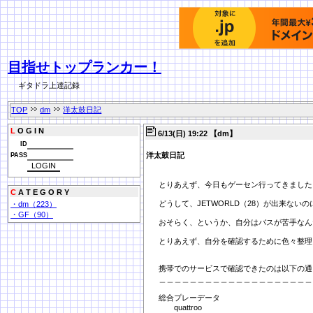
目指せトップランカー！
ギタドラ上達記録
TOP
dm
洋太鼓日記
L
O G I N
6/13(日) 19:22 【dm】
ID
洋太鼓日記
PASS
とりあえず、今日もゲーセン行ってきました
C
A T E G O R Y
どうして、JETWORLD（28）が出来ない
・dm（223）
・GF（90）
おそらく、というか、自分はバスが苦手なん
とりあえず、自分を確認するために色々整理
携帯でのサービスで確認できたのは以下の通
＿＿＿＿＿＿＿＿＿＿＿＿＿＿＿＿＿＿＿＿
総合プレーデータ
quattroo