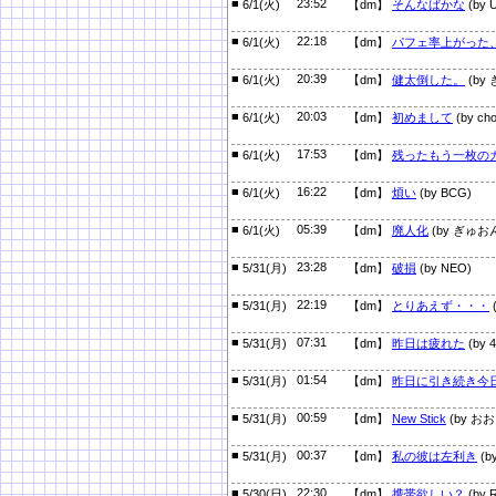
■
23:52
6/1(火)
【dm】
そんなばかな
(by 
■
22:18
6/1(火)
【dm】
パフェ率上がった
■
20:39
6/1(火)
【dm】
健太倒した。
(by
■
20:03
6/1(火)
【dm】
初めまして
(by cho
■
17:53
6/1(火)
【dm】
残ったもう一枚の
■
16:22
6/1(火)
【dm】
煩い
(by BCG)
■
05:39
6/1(火)
【dm】
廃人化
(by ぎゅお
■
23:28
5/31(月)
【dm】
破損
(by NEO)
■
22:19
5/31(月)
【dm】
とりあえず・・・
(
■
07:31
5/31(月)
【dm】
昨日は疲れた
(by 
■
01:54
5/31(月)
【dm】
昨日に引き続き今
■
00:59
5/31(月)
【dm】
New Stick
(by お
■
00:37
5/31(月)
【dm】
私の彼は左利き
(
■
22:30
5/30(日)
【dm】
携帯欲しい？
(by R