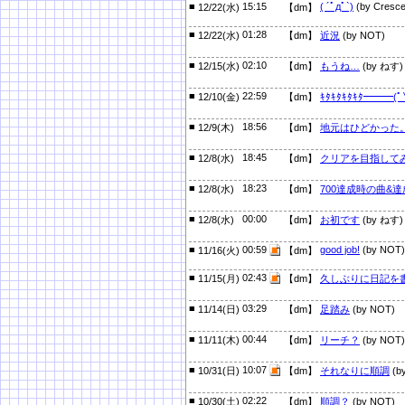
■
15:15
( ´ﾟдﾟ`)
(by Cresce
12/22(水)
【dm】
■
01:28
12/22(水)
【dm】
近況
(by NOT)
■
02:10
12/15(水)
【dm】
もうね…
(by ねす)
■
22:59
12/10(金)
【dm】
ｷﾀｷﾀｷﾀｷﾀ━━━(ﾟ
■
18:56
12/9(木)
【dm】
地元はひどかった
■
18:45
12/8(水)
【dm】
クリアを目指して
■
18:23
12/8(水)
【dm】
700達成時の曲&
■
00:00
12/8(水)
【dm】
お初です
(by ねす)
■
00:59
good job!
(by NOT)
11/16(火)
【dm】
■
02:43
11/15(月)
【dm】
久しぶりに日記を
■
03:29
11/14(日)
【dm】
足踏み
(by NOT)
■
00:44
11/11(木)
【dm】
リーチ？
(by NOT)
■
10:07
10/31(日)
【dm】
それなりに順調
(b
■
02:22
10/30(土)
【dm】
順調？
(by NOT)