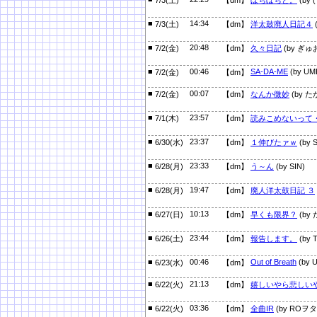
7/3(土)
【dm】
ぼちぼちと。
(by 
■
14:34
7/3(土)
【dm】
洋太鼓廃人日記４
(
■
20:48
7/2(金)
【dm】
久々日記
(by ぎゅ
■
00:46
SA-DA-ME
(by UM
7/2(金)
【dm】
■
00:07
7/2(金)
【dm】
なんか微妙
(by た
■
23:57
7/1(木)
【dm】
読みこめないって
■
23:37
6/30(水)
【dm】
１伸びたァｗ
(by S
■
23:33
6/28(月)
【dm】
う～ん
(by SIN)
■
19:47
6/28(月)
【dm】
廃人洋太鼓日記 ３
■
10:13
6/27(日)
【dm】
早くも限界？
(by 
■
23:44
6/26(土)
【dm】
報告します。
(by T
■
00:46
Out of Breath
(by 
6/23(水)
【dm】
■
21:13
6/22(火)
【dm】
嬉しいやら悲しい
■
03:36
6/22(火)
【dm】
全曲IR
(by ROヲタ