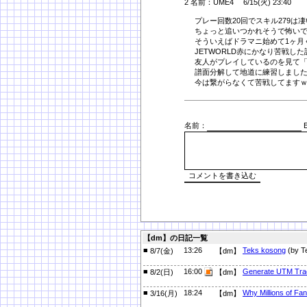
2 名前：UME4 6/15(火) 23:40
プレー回数20回でスキル279は
ちょっと追いつかれそうで怖い
そういえばドラマニ始めて1ヶ月
JETWORLD赤にかなり苦戦し
友人がプレイしているのを見て「
譜面分解して地道に練習しまし
今は繋がらなくて苦戦してます
名前：
E
【dm】の日記一覧
■
13:26
Teks kosong
(by T
8/7(金)
【dm】
■
16:00
Generate UTM Trac
8/2(日)
【dm】
■
18:24
Why Millions of Fa
3/16(月)
【dm】