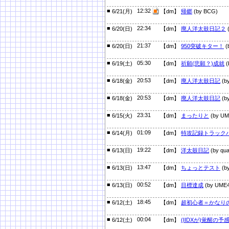
■
12:32
6/21(月)
【dm】
帰郷
(by BCG)
■
22:34
6/20(日)
【dm】
廃人洋太鼓日記２
(
■
21:37
6/20(日)
【dm】
950突破キター！
(
■
05:30
6/19(土)
【dm】
祈願(悲願？)成就
(
■
20:53
6/18(金)
【dm】
廃人洋太鼓日記
(by
■
20:53
6/18(金)
【dm】
廃人洋太鼓日記
(by
■
23:31
6/15(火)
【dm】
まったりと
(by UM
■
01:09
6/14(月)
【dm】
特攻記録トラック
■
19:22
6/13(日)
【dm】
洋太鼓日記
(by qua
■
13:47
6/13(日)
【dm】
ちょっとテスト
(by
■
00:52
6/13(日)
【dm】
目標達成
(by UME4
■
18:45
6/12(土)
【dm】
超初心者＝かなり
■
00:04
6/12(土)
【dm】
(IIDXが)覚醒の予