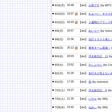
■
20:48
8/16(月)
【dm】
お初です
(by MITC
■
23:07
8/15(日)
【dm】
わぁーい、８００
■
02:03
8/15(日)
【dm】
２週間のブランク
■
20:57
8/9(月)
【dm】
めいりー
(by momo
■
22:36
8/8(日)
【dm】
合計１５００来た
■
20:12
8/8(日)
【dm】
黄色ネーム達成！
■
20:03
8/4(水)
【dm】
洋太鼓日記 11
(b
■
23:52
8/3(火)
【dm】
久しぶりに
(by Cre
■
01:26
8/2(月)
【dm】
先行きが見えない
■
17:30
8/1(日)
【dm】
初
(by momose)
■
23:27
7/31(土)
【dm】
洋太鼓日記 Ⅹ
(by
■
21:30
7/31(土)
【dm】
にやｗ
(by SIN)
■
23:42
7/28(水)
【dm】
ねみぃ
(by SIN)