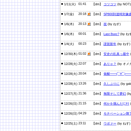
■
01:41
1/11(火)
【dm】
コツコツ
(by NOT)
■
20:18
1/7(金)
【dm】
SP800到達時対象
■
20:13
1/6(木)
【dm】
祝
(by ねす)
■
00:01
1/6(木)
【dm】
Last 8sec?
(by ね
■
00:23
1/4(火)
【dm】
謹賀新年
(by ねす)
■
01:02
12/30(木)
【dm】
安史の乱真っ最中
■
22:07
12/28(火)
【dm】
ありゃ？
(by オメ
■
20:04
12/28(火)
【dm】
覚醒━━(ﾟ∀ﾟ)━━
■
13:26
12/28(火)
【dm】
久しぶりに
(by gal
■
21:36
12/27(月)
【dm】
無限そして夢幻
(b
■
21:15
12/26(日)
【dm】
何かを掴んだ(ﾆﾔﾘ
■
04:29
12/26(日)
【dm】
モチベーション降
■
23:11
12/25(土)
【dm】
ウボァー
(by ねす)