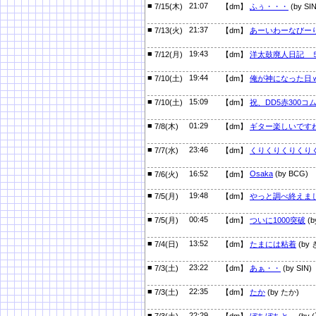
■
21:07
7/15(木)
【dm】
ふぅ・・・
(by SIN
■
21:37
7/13(火)
【dm】
あーいわーなびー
■
19:43
7/12(月)
【dm】
洋太鼓廃人日記 
■
19:44
7/10(土)
【dm】
俺が神になった日
■
15:09
7/10(土)
【dm】
祝、DD5赤300コ
■
01:29
7/8(木)
【dm】
ギター楽しいです
■
23:46
7/7(水)
【dm】
くりくりくりくり
■
16:52
Osaka
(by BCG)
7/6(火)
【dm】
■
19:48
7/5(月)
【dm】
やっと調べ終えま
■
00:45
7/5(月)
【dm】
ついに1000突破
(
■
13:52
7/4(日)
【dm】
たまには粘着
(by
■
23:22
7/3(土)
【dm】
あぁ・・
(by SIN)
■
22:35
7/3(土)
【dm】
たか
(by たか)
■
22:29