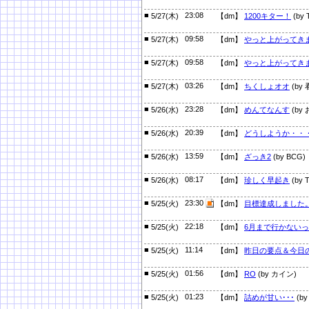
■
23:08
5/27(木)
【dm】
1200キター！
(by 
■
09:58
5/27(木)
【dm】
やっと上がってき
■
09:58
5/27(木)
【dm】
やっと上がってき
■
03:26
5/27(木)
【dm】
ちくしょオオ
(by
■
23:28
5/26(水)
【dm】
めんてなんす
(by
■
20:39
5/26(水)
【dm】
どうしようか・・
■
13:59
5/26(水)
【dm】
ざっき2
(by BCG)
■
08:17
5/26(水)
【dm】
珍しく早起き
(by T
■
23:30
5/25(火)
【dm】
目標達成しました
■
22:18
5/25(火)
【dm】
6月まで行かない
■
11:14
5/25(火)
【dm】
昨日の要点＆今日
■
01:56
5/25(火)
【dm】
RO
(by カイン)
■
01:23
5/25(火)
【dm】
詰めが甘い･･･
(by