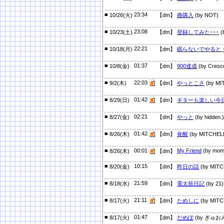
■
23:34
10/26(火)
【dm】
曲購入
(by NOT)
■
23:08
10/23(土)
【dm】
登録してみた･･･
(
■
22:21
10/18(月)
【dm】
眠らないでやると
■
01:37
10/8(金)
【dm】
900達成
(by Cresc
■
22:03
9/2(木)
【dm】
やっとこさ
(by MI
■
01:42
8/29(日)
【dm】
ギターも楽しい今
■
02:21
8/27(金)
【dm】
やっと
(by hidden.)
■
01:42
8/26(木)
【dm】
覚醒
(by MITCHEL
■
00:01
My Friend
(by mom
8/26(木)
【dm】
■
10:15
8/20(金)
【dm】
昨日の話
(by MITC
■
21:59
8/18(水)
【dm】
電太鼓日記
(by 21)
■
21:11
8/17(火)
【dm】
ためしに
(by MITC
■
01:47
8/17(火)
【dm】
だめぽ
(by ぎゅお