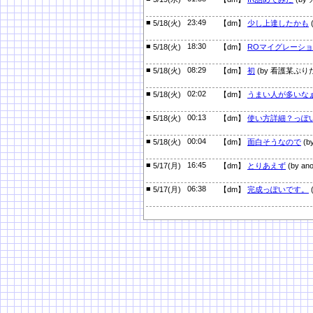
■
23:49
5/18(火)
【dm】
少し上達したかも
■
18:30
5/18(火)
【dm】
ROマイグレーシ
■
08:29
5/18(火)
【dm】
初
(by 看護某ぷり
■
02:02
5/18(火)
【dm】
うまい人が多いな
■
00:13
5/18(火)
【dm】
使い方詳細？っぽ
■
00:04
5/18(火)
【dm】
面白そうなので
(b
■
16:45
5/17(月)
【dm】
とりあえず
(by an
■
06:38
5/17(月)
【dm】
完成っぽいです。