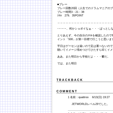
■プレー
プレー回数20回（人生でのドラムマニアの
プレー時間3：21：38
ｽｷﾙ 279．35POINT
＿＿＿＿＿＿＿＿＿＿＿＿＿＿＿＿＿＿＿＿
･･････、何かショボイなぁ・・・ぱっとし
とりあえず、今の自分のｽｷﾙを確認したの
イント「500」が第一目標で行こうと思いま
平日はゲーセンは遠いので足は運べないのでと
聴いてイメージ埋めつけてひたすら叩くイメ
ああ、また明日から学校だよ・・・鬱だ。
では、また明日
T R A C K B A C K
C O M M E N T
1 名前：quattroo 6/13(日) 19:27
JETWORLDレベル29でした。