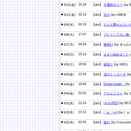
■
15:34
6/11(金)
【dm】
今週終わりー
(by 
■
02:15
6/11(金)
【dm】
古川
(by UME4)
■
00:19
6/9(水)
【dm】
なんも繋がんないの
■
17:07
6/8(火)
【dm】
プレイしてない曲
■
04:59
6/7(月)
【dm】
微伸び
(by ぎゅお
■
15:10
6/6(日)
【dm】
止まり始めました
■
18:50
6/5(土)
【dm】
破損２
(by NEO)
■
23:16
6/4(金)
【dm】
涙のトッカータ
(by
■
19:56
Dream Again...
(by
6/4(金)
【dm】
■
01:02
6/4(金)
【dm】
アルピニスト
(by
■
22:24
r.p.m.RED
(by BCG
6/3(木)
【dm】
■
22:12
6/3(木)
【dm】
( ´ω｀)=3
(by ( 
■
02:55
6/2(水)
【dm】
疲れ
(by Crescent)