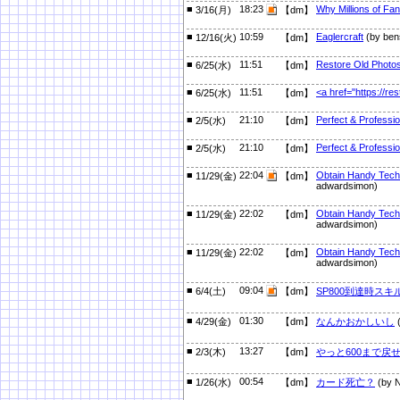
■
18:23
Why Millions of Fa
3/16(月)
【dm】
■
10:59
Eaglercraft
(by ben
12/16(火)
【dm】
■
11:51
Restore Old Photo
6/25(水)
【dm】
■
11:51
<a href="https://r
6/25(水)
【dm】
■
21:10
Perfect & Professi
2/5(水)
【dm】
■
21:10
Perfect & Professi
2/5(水)
【dm】
■
22:04
Obtain Handy Tech 
11/29(金)
【dm】
adwardsimon)
■
22:02
Obtain Handy Tech 
11/29(金)
【dm】
adwardsimon)
■
22:02
Obtain Handy Tech 
11/29(金)
【dm】
adwardsimon)
■
09:04
6/4(土)
【dm】
SP800到達時ス
■
01:30
4/29(金)
【dm】
なんかおかしいし
■
13:27
2/3(木)
【dm】
やっと600まで戻
■
00:54
1/26(水)
【dm】
カード死亡？
(by 