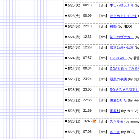
■
00:13
5/25(火)
【dm】
本日ハ晴天ナリ
(b
■
00:09
5/25(火)
【dm】
はじめましてです
(
■
22:18
5/24(月)
【dm】
移動
(by NEO)
■
12:31
5/24(月)
【dm】
祐一のヴァカ！
(by
■
12:29
5/24(月)
【dm】
倍速効果やば杉
(b
■
07:57
5/24(月)
【dm】
GvG!GvG!
(by 
■
00:34
5/24(月)
【dm】
GDAを作ってみる
■
23:24
5/23(日)
【dm】
最悪の事態
(by お
■
23:05
5/23(日)
【dm】
ROそろそろ引退
■
22:38
5/23(日)
【dm】
風邪ひいた
(by Re-
■
21:59
5/23(日)
【dm】
雨多杉
(by カイン)
■
16:46
5/23(日)
【dm】
スキル表
(by anon
■
07:08
5/23(日)
【dm】
ざっき
(by BCG)