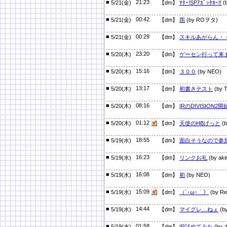
■
21:23
5/21(金)
【dm】
ﾔﾀｰ!SPｱｶﾞｯﾀﾖｰ!!
(
■
00:42
5/21(金)
【dm】
雨
(by ROヲタ)
■
00:29
5/21(金)
【dm】
スキルあがらん・
■
23:20
5/20(木)
【dm】
ゲーセン行って来
■
15:16
5/20(木)
【dm】
３００
(by NEO)
■
13:17
5/20(木)
【dm】
初書きテスト
(by T
■
08:16
5/20(木)
【dm】
IRのDIVISION2
■
01:12
5/20(木)
【dm】
天使のHBげっと
(
■
18:55
5/19(水)
【dm】
面白そうなので参
■
16:23
5/19(水)
【dm】
リンクお礼
(by aki
■
16:08
5/19(水)
【dm】
初
(by NEO)
■
15:09
5/19(水)
【dm】
（´･ω･｀）
(by Re
■
14:44
5/19(水)
【dm】
マイグレ…ねぇ
(
■
01:58
5/19(水)
【dm】
IR詰めてみた
(by