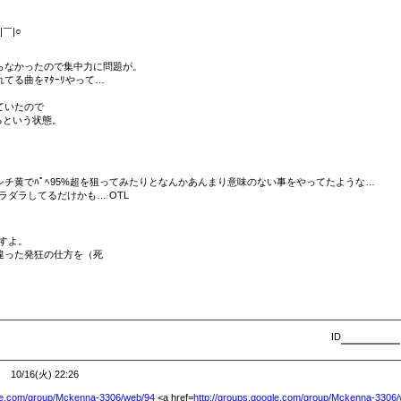
￣|○
らなかったので集中力に問題が。
てる曲をﾏﾀｰﾘやって…
ていたので
るという状態。
。
シチ黄でﾊﾟﾍ95%超を狙ってみたりとなんかあんまり意味のない事をやってたような…
ダラダラしてるだけかも… OTL
すよ。
違った発狂の仕方を（死
ID
10/16(火) 22:26
le.com/
group/
Mckenna-3306/
web/
94
<a href=
http://groups.google.com/
group/
Mckenna-3306/