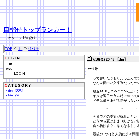
目指せトップランカー！
ギタドラ上達記録
TOP
dm
ﾏﾀｰﾘ汁
L
O G I N
7/16(金) 20:45 【dm】
ID
ﾏﾀｰﾘ汁
PASS
って書いたつもりだったんです
なんか面白い文字列だったの
C
A T E G O R Y
・dm（223）
最近ﾏﾀｰﾘしてるのでSP上げ
・GF（90）
ギタは調子の良い時に稼いで9
ドラは最早上がる気がしない
* * *
今までどの季節が好みかとい
どうやら夏はあまり好かない
食べ物はすぐに悪くなるし、
……
最後の1つは個人的に少々問