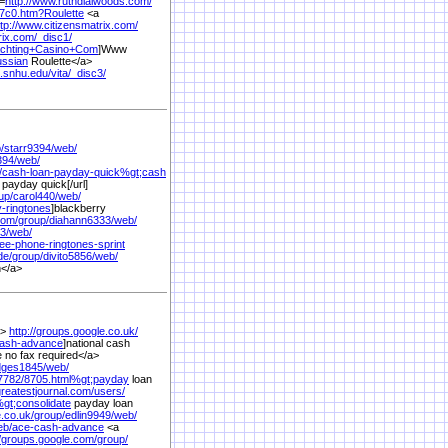
l=
http://www.ruthdialwoods.com/
7c0.htm?Roulette
<a
ttp://www.citizensmatrix.com/
rix.com/
_disc1/
chting+Casino+Com
]Www
ussian
Roulette</a>
b.snhu.edu/
vita/
_disc3/
/
starr9394/
web/
394/
web/
/
cash-loan-payday-quick%
gt;cash
 payday quick[/url]
up/
carol440/
web/
y-ringtones
]blackberry
com/
group/
diahann6333/
web/
3/
web/
ree-phone-ringtones-sprint
de/
group/
divito5856/
web/
n</a>
a>
http://groups.google.co.uk/
cash-advance
]national cash
no fax required</a>
dges1845/
web/
7782/
8705.html%
gt;payday
loan
greatestjournal.com/
users/
%
gt;consolidate
payday loan
e.co.uk/
group/
edlin9949/
web/
eb/
ace-cash-advance
<a
//groups.google.com/
group/