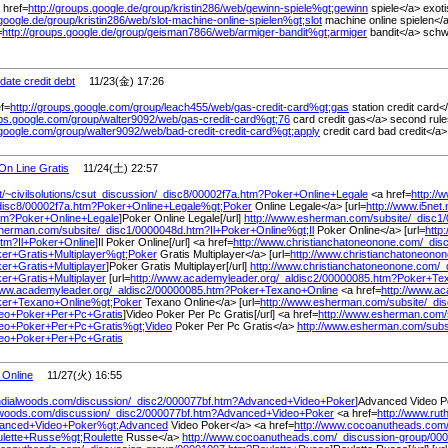
 href=
http://groups.google.de/
group/
kristin286/
web/
gewinn-spiele%
gt;gewinn
spiele</a> exoti
google.de/
group/
kristin286/
web/
slot-machine-online-spielen%
gt;slot
machine online spielen<
=
http://groups.google.de/
group/
geisman7866/
web/
armiger-bandit%
gt;armiger
bandit</a> sch
date credit debt
11/23(金) 17:26
f=
http://groups.google.com/
group/
leach455/
web/
gas-credit-card%
gt;gas
station credit card<
ups.google.com/
group/
walter9092/
web/
gas-credit-card%
gt;76
card credit gas</a> second rule
.google.com/
group/
walter9092/
web/
bad-credit-credit-card%
gt;apply
credit card bad credit</a> f
 On Line Gratis
11/24(土) 22:57
t/
~civilsolutions/
csut_discussion/
_disc8/
00002f7a.htm?Poker+Online+Legale
<a href=
http://w
isc8/
00002f7a.htm?Poker+Online+Legale%
gt;Poker
Online Legale</a> [url=
http://www.i5net.
tm?Poker+Online+Legale
]Poker Online Legale[/url]
http://www.esherman.com/
subsite/
_disc1/
sherman.com/
subsite/
_disc1/
0000048d.htm?Il+Poker+Online%
gt;Il
Poker Online</a> [url=
http
tm?Il+Poker+Online
]Il Poker Online[/url] <a href=
http://www.christianchatoneonone.com/
_disc
er+Gratis+Multiplayer%
gt;Poker
Gratis Multiplayer</a> [url=
http://www.christianchatoneono
r+Gratis+Multiplayer
]Poker Gratis Multiplayer[/url]
http://www.christianchatoneonone.com/
_
r+Gratis+Multiplayer
[url=
http://www.academyleader.org/
_aldisc2/
00000085.htm?Poker+Tex
www.academyleader.org/
_aldisc2/
00000085.htm?Poker+Texano+Online
<a href=
http://www.ac
ker+Texano+Online%
gt;Poker
Texano Online</a> [url=
http://www.esherman.com/
subsite/
_dis
eo+Poker+Per+Pc+Gratis
]Video Poker Per Pc Gratis[/url] <a href=
http://www.esherman.com/
deo+Poker+Per+Pc+Gratis%
gt;Video
Poker Per Pc Gratis</a>
http://www.esherman.com/
subs
eo+Poker+Per+Pc+Gratis
Online
11/27(火) 16:55
hdialwoods.com/
discussion/
_disc2/
000077bf.htm?Advanced+Video+Poker
]Advanced Video Po
lwoods.com/
discussion/
_disc2/
000077bf.htm?Advanced+Video+Poker
<a href=
http://www.rut
vanced+Video+Poker%
gt;Advanced
Video Poker</a> <a href=
http://www.cocoanutheads.com
ulette+Russe%
gt;Roulette
Russe</a>
http://www.cocoanutheads.com/
_discussion-group/
000