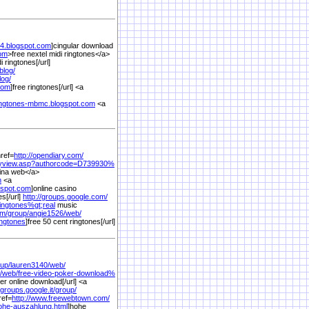
74.blogspot.com
]cingular download
com
>free nextel midi ringtones</a>
i ringtones[/url]
blog/
log/
com
]free ringtones[/url] <a
idringtones-mbmc.blogspot.com
<a
href=
http://opendiary.com/
ryview.asp?authorcode=D739930%
ina web</a>
m
<a
gspot.com
]online casino
s[/url]
http://groups.google.com/
ringtones%
gt;real
music
om/
group/
angie1526/
web/
ingtones
]free 50 cent ringtones[/url]
up/
lauren3140/
web/
/
web/
free-video-poker-download%
er online download[/url] <a
/groups.google.it/
group/
ref=
http://www.freewebtown.com/
ohe-auszahlung.html
]hohe