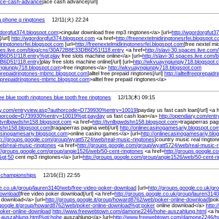
ce-cash-advance
]ace cash advance[/url]
a phone q ringtones
12/11(火) 22:24
rdorgfut374.blogspot.com
>cingular download free mp3 ringtones</a> [url=
http://wgordorgfut3
/url]
http://wgordorgfut374.blogspot.com
<a href=
http://freenextelmidiringtonesrfei.blogspot.
diringtonesrfei.blogspot.com
[url=
http://freenextelmidiringtonesrfei.blogspot.com
]free nextel mid
ces.live.com/
blog/
cns!30A72B8E33DB6D51!118.entry
<a href=
http://slavi-30.spaces.live.com/
B6D51!118.entry%
gt;play
free slots machine online</a> [url=
http://slavi-30.spaces.live.com/
b
B6D51!118.entry
]play free slots machine online[/url] [url=
http://wkvuayngiunpiy718.blogspot.
yngiunpiy718.blogspot.com
>free ringtones</a>
http://wkvuayngiunpiy718.blogspot.com
reeprepaidringtones-mbmc.blogspot.com
]alltel free prepaid ringtones[/url]
http://alltelfreeprepa
freeprepaidringtones-mbmc.blogspot.com
>alltel free prepaid ringtones</a>
e blue tooth ringtones blue tooth free ringtones
12/13(木) 09:15
ry.com/
entryview.asp?authorcode=D739930%
entry=10019
]payday us fast cash loan[/url] <a 
thorcode=D739930%
entry=10019%
gt;payday
us fast cash loan</a>
http://opendiary.com/
ent
//tvnlbgwdshn158.blogspot.com
<a href=
http://tvnlbgwdshn158.blogspot.com
>tragaperras pag
wdshn158.blogspot.com
]tragaperras pagina web[/url]
http://onlinecasinogamesariy.blogspot.co
casinogamesariy.blogspot.com
>online casino games</a> [url=
http://onlinecasinogamesariy.blo
tp://groups.google.com/
group/
wyatt5724/
web/
real-music-ringtones
]country music real ringtone
eb/
real-music-ringtones
<a href=
http://groups.google.com/
group/
wyatt5724/
web/
real-music-
://groups.google.com/
group/
angie1526/
web/
50-cent-ringtones
<a href=
http://groups.google.c
%
gt;50
cent mp3 ringtones</a> [url=
http://groups.google.com/
group/
angie1526/
web/
50-cent-r
 championships
12/16(日) 22:55
e.co.uk/
group/
lauren3140/
web/
free-video-poker-download
[url=
http://groups.google.co.uk/
gro
download
]free video poker download[/url] <a href=
http://groups.google.co.uk/
group/
lauren3140
 download</a> [url=
http://groups.google.it/
group/
howard8762/
web/
poker-online-download
]pok
oogle.it/
group/
howard8762/
web/
poker-online-download%
gt;poker
online download</a>
http:/
oker-online-download
http://www.freewebtown.com/
damone2246/
hohe-auszahlung.html
<a h
-auszahlung.html%
gt;hohe
auszahlung</a> [url=
http://www.freewebtown.com/
damone2246/
h