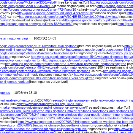
google.com/
group/
Mckenna-3306/
web/
94
]free keno games[/url]
http://groups.google.com/
grou
google.com/
group/
Sonal-4834/
web/
125
]t mobile ringtone[/url] <a href=
http://groups.google.com
>
http://groups.google.com/
group/
Carter-4724/
web/
10
<a href=
http://groups.google.com/
group
es</a> [url=
http://groups.google.com/
group/
Carter-4724/
web/
10
]madonna ringtones[/url]
htt
/
109
<a href=
http://groups.google.com/
group/
ARCHIE-5829/
web/
109%
gt;download
ringtones<
9/
web/
109
]download ringtones[/url] <a href=
http://groups.google.com/
group/
Doris-5636/
web/
http://groups.google.com/
group/
Doris-5636/
web/
62
]psychedelic furs ringtones[/url]
http://gr
yster ringtones virgin
10/23(火) 14:03
google.com/
group/
spencer6311/
web/
free-midi-ringtones
]free midi ringtones[/url] <a href=
http:
free-midi-ringtones%
gt;free
midi ringtones</a>
http://groups.google.com/
group/
spencer6311/
google.com/
group/
peterson4542/
web/
ctu-ringtones
]ctu ringtones[/url] <a href=
http://groups.g
%
gt;ctu
ringtones</a>
http://groups.google.com/
group/
peterson4542/
web/
ctu-ringtones
http:/
free-polyphonic-ringtones
[url=
http://groups.google.com/
group/
spencer6311/
web/
free-polypho
ref=
http://groups.google.com/
group/
spencer6311/
web/
free-polyphonic-ringtones%
gt;free
poly
google.com/
group/
peterson4542/
web/
real-music-ringtones-ringtones
]100 free real music ringt
le.com/
group/
peterson4542/
web/
real-music-ringtones-ringtones
<a href=
http://groups.google
nes-ringtones%
gt;real
music ringtones ringtones</a>
http://groups.google.com/
group/
gabriel10
.google.com/
group/
gabriel1036/
web/
free-ringtones-verizon%
gt;free
ringtones verizon</a> [url
ee-ringtones-verizon
]free ringtones verizon[/url]
ngtones
10/26(金) 13:10
.vulnerableworkers.org.uk/
2007/
05/
free-mp3-ringtones-maker-realtones-voicetones-and-rin
r</a> [url=
http://www.vulnerableworkers.org.uk/
2007/
05/
s-maker-realtones-voicetones-and-ringtones-for-any-phone/
]free mp3 ringtones maker[/url]
bleworkers.org.uk/
2007/
05/
free-mp3-ringtones-maker-realtones-voicetones-and-ringtones-f
anigogreen.com/
2007/
05/
24/
ringtones-verizon-wireless-the-best-mobile-phone-ringtone-down
> [url=
http://www.canigogreen.com/
2007/
05/
24/
ringtones-verizon-wireless-the-best-mobile-
wireless[/url]
http://www.canigogreen.com/
2007/
05/
24/
ringtones-verizon-wireless-the-best-m
foto-web.com/
2007/
06/
21/
music-ringtones-choose-the-ringtone-for-your-cellphone/
<a href=
ht
ringtones-choose-the-ringtone-for-your-cellphone/
%
gt;music
ringtones</a> [url=
http://www.di
oose-the-ringtone-for-your-cellphone/
]music nextel real ringtones[/url]
http://www.imanomniv