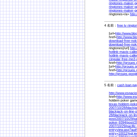
ringtones-maker-ge
ringtones-maker-ge
ringtones-maker-ge
ringtones</a>
http
4 名前：
free tv ringt
[url=
http://www.blo
href=
http://www.bl
download-free-nok
download-free-noki
ringtones[/url]
http
hotlink-maxis-calle
hotlink-maxis-call
cingular-free-mp3-
href=
http://groups
[url=
http://groups.
href=
http://groups
http://groups.goog
5 名前：
cash loan pay
http://www.espacio
href=
http://www.es
holdem poker game
texas-holdem-pok
2007/
10/
28/
blackja
blackjack-on-line-o
28/
blackjack-on-li
post/
2007/
10/
29/
pa
poker-9394/
post/
2
2007/
10/
29/
pacifi
entryview.asp?au
entry=10011%
gt;je