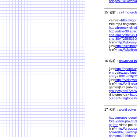
bridges1845/
web/
a
15 名前：
cell motorol
<a href=
http://wgo
free mp3 ringtones[
http://freenextelmi
http://slavi-30.spa
cns!30A72B8E33D
cns!30A72B8E33D
href=
http://wkvua
[url=
http://alltelf
href=
http://alltel
16 名前：
download fre
[url=
http://opendia
entryview.asp?au
entry=10019
http:
[url=
http://tvnlbg
href=
http://online
games[/url] [url=
ht
group/
wyatt5724/
w
ringtones</a>
http
50-cent-ringtones
17 名前：
world poker
http://groups.googl
free-video-poker-
gt;free
video poker
href=
http://groups.g
howard8762/
web/
p
damone2246/
hohe