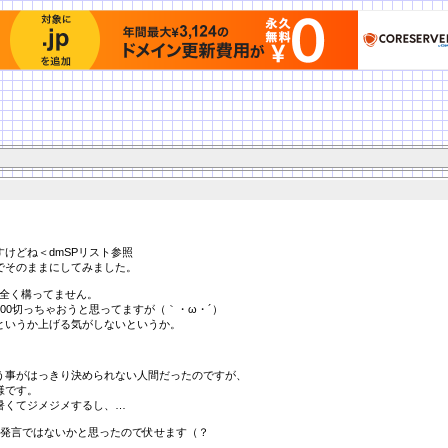
けどね＜dmSPリスト参照
でそのままにしてみました。
に全く構ってません。
00切っちゃおうと思ってますが（｀・ω・´）
というか上げる気がしないというか。
う事がはっきり決められない人間だったのですが、
様です。
暑くてジメジメするし、…
題発言ではないかと思ったので伏せます（？