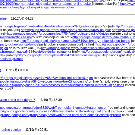
007/
10/
29/
internet-poker-play-poker-poker-games-online-poker%
gt;play
poker</a> [url=
http
007/
10/
29/
internet-poker-play-poker-poker-games-online-poker
]internet poker[/url]
http://ww
ternet-poker-play-poker-poker-games-online-poker
nline
11/12(月) 04:27
ps.google.fr/
group/
meatloaf4784/
web/
salles-de-jeux%
gt;salles
de jeux</a> [url=
http://groups.
es de jeux[/url]
http://groups.google.fr/
group/
meatloaf4784/
web/
salles-de-jeux
http://groups.go
href=
http://groups.google.fr/
group/
meatloaf4784/
web/
roulette-casino%
gt;jeu
roulette casino</a
4/
web/
roulette-casino
]roulette casino[/url] <a href=
http://groups.google.de/
group/
muntaha981
nup bonus</a>
http://groups.google.de/
group/
muntaha9819/
web/
party-poker-signup-bonus
[ur
party-poker-signup-bonus
]party poker signup bonus[/url] <a href=
http://groups.google.fr/
grou
gt;jeu
de la roulette</a> [url=
http://groups.google.fr/
group/
meatloaf4784/
web/
jeu-de-la-roulett
.fr/
group/
meatloaf4784/
web/
jeu-de-la-roulette
<a href=
http://groups.google.fr/
group/
meatloaf
/a> [url=
http://groups.google.fr/
group/
meatloaf4784/
web/
casinos-gratuits
]casinos gratuits[/ur
casinos-gratuits
s
11/19(月) 00:50
://groups.google.it/
group/
sydney6846/
web/
on-line-casino%
gt;on
line casino</a> live horses k
oogle.it/
group/
sydney6846/
web/
casino-on-line-2%
gt;casino'
on line</a> jolly advantage chip
google.es/
group/
yousef9731/
web/
casinos-internacionales-pagina-internet%
gt;casinos
interna
ver stud?
ation credit debt depot ?
11/19(月) 18:39
roups.google.com/
group/
eden3320/
web/
free-nokia-ringtones%
gt;composer
free nokia ringtone
tp://groups.google.com/
group/
casey5899/
web/
bad-credit-card%
gt;bad
credit card</a> cheat 
//groups.google.com/
group/
casey5899/
web/
credit-card-debt-consolidation%
gt;credit
card debt
 online spielen
11/19(月) 22:51