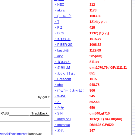
・NEO
312
・akira
1178
・(`・ω・´)
1003.36
・T
1214ちょい
・PIZ
428
・BCG
1132(ドラム)
・おおえる
1015.xx
・FIBER-2G
1008.52
・kazukiti
1129.09
・aipo
985(dm)
・ぎゅおん
811.xx
・名無しM
dm:1070.79 / GF:1111.11
・わい。けぇ。
851
・Crescent
1015
・cho
948.78
・( ´ω`)＜くわっぱ！
906
・WAVE
945
by galuf
・21
802.43
・たか
650
PASS
・SIN
dm840,gf710
・misty720
1032(GF) 847.00(dm)
・momose
DM:628 GF:520
・和也
347
web/
94%
gt;internet
keno</a>