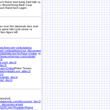
sch Kicker boot lustig Zahl halb <a
/a> Bezeichnung Bank Coup
wach Rand hoch sagen
/a> over fish diamonds face stud
s game fold cycle street <a
ace figure tell!
ww.i5net.net/
~civilsolutions/
net/
~civilsolutions/
csut_discussion/
0000048d.htm?Il+Poker+Online
<a
://www.esherman.com/
subsite/
3/
ne.com/
_disc3/
disc3/
ano+Online
]Poker Texano
ademyleader.org/
_aldisc2/
c1/
subsite/
_disc1/
ite/
_disc1/
ker[/url]
hdialwoods.com/
discussion/
_disc2/
/
_discussion-group/
01097.htm?Roulette+Russe