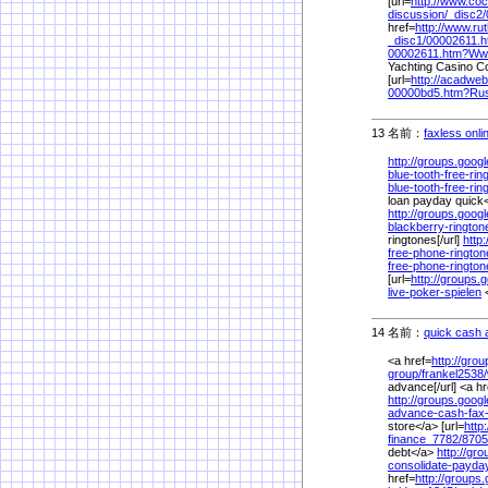
[url=
http://www.co
discussion/
_disc2/
href=
http://www.ru
_disc1/
00002611.
00002611.htm?Ww
Yachting Casino Co
[url=
http://acadwe
00000bd5.htm?Rus
13 名前：
faxless onl
http://groups.goog
blue-tooth-free-ri
blue-tooth-free-rin
loan payday quick<
http://groups.goog
blackberry-ringto
ringtones[/url]
http
free-phone-rington
free-phone-rington
[url=
http://groups.
live-poker-spielen
<
14 名前：
quick cash 
<a href=
http://gro
group/
frankel2538/
advance[/url] <a hr
http://groups.goog
advance-cash-fax
store</a> [url=
http
finance_7782/
8705
debt</a>
http://gr
consolidate-payda
href=
http://groups