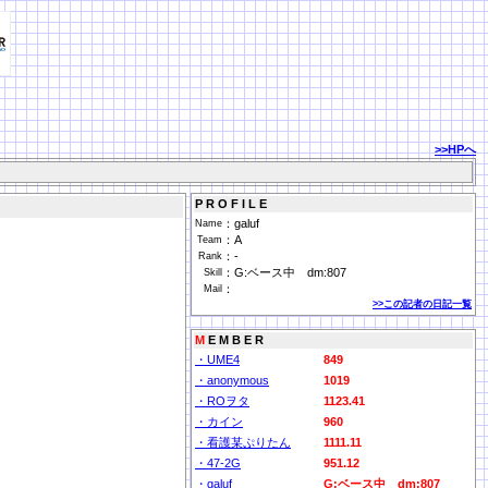
>>HPへ
P R O F I L E
：
galuf
Name
：
A
Team
：
-
Rank
：
G:ベース中 dm:807
Skill
：
Mail
>>この記者の日記一覧
M
E M B E R
・UME4
849
・anonymous
1019
・ROヲタ
1123.41
・カイン
960
・看護某ぷりたん
1111.11
・47-2G
951.12
・galuf
G:ベース中 dm:807