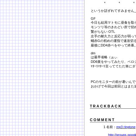
* * *
というか話ずれてすみません_|
GF
今日も結局マトモに昼食を取
モンツリ等のきわどい所で切れ
繋がらない OTL
左手の耐久力と反応力が弱っ
蛹赤Gの初めの運指で速攻切
最後にDD4赤ベをやって終幕
dm
は最早省略（ぉぃ
DD6黄をやってみたり、ベロ
ﾏﾀｰﾘﾏﾀｰﾘ言っててただ単に
PCのモニターの前が暑いんで
おかげで今回は前回とはまた
T R A C K B A C K
C O M M E N T
1 名前：
mp3 ringtone
http://groups.goog