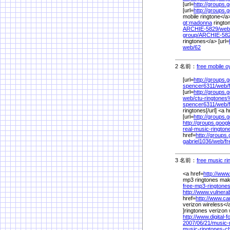
[url=
http://groups.
[url=
http://groups.
mobile ringtone</a
gt;madonna
rington
ARCHIE-5829/
web
group/
ARCHIE-582
ringtones</a> [url=
web/
62
2 名前：
free mobile o
[url=
http://groups.
spencer6311/
web/
[url=
http://groups.
web/
ctu-ringtones
spencer6311/
web/
ringtones[/url] <a h
[url=
http://groups.
http://groups.goog
real-music-ringto
href=
http://groups
gabriel1036/
web/
fr
3 名前：
free music ri
<a href=
http://www
mp3 ringtones make
free-mp3-ringtone
http://www.vulnera
href=
http://www.c
verizon wireless</a
]ringtones verizon 
http://www.digital-
2007/
06/
21/
music-
music-ringtones-ch