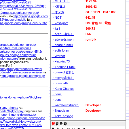
・MITCHELL
1123.94
p/
Sonal-4834/
web/
125
/
group/
Sonal-4834/
web/
125%
gt;t
・KENLU
1001.43
/
Carter-4724/
web/
10%
・オメガ
GF：1129 DM：869
p://groups.google.com/
group/
/a> [url=
http://groups.google.com/
・NOT
641.45
62%
gt;psychedelic
furs
oups.google.com/
group/
Doris-5636/
・keshigom
DM:青色 GF:紫色
・ねす
800.73
・ななし名無し
666
・adwardsimon
rombik
//groups.google.com/
group/
・andre rushell
web/
free-midi-ringtones
・sofia loren
oogle.com/
group/
peterson4542/
/groups.google.com/
group/
・Warner
nic-ringtones
]free sms polyphonic
・xiaoxiao73
phonic ringtones</a>
ones[/url]
・Thomas Frank
.com/
group/
peterson4542/
web/
36/
web/
free-ringtones-verizon
<a
・otyokof名無し
=
http://groups.google.com/
group/
・ofxypd名無し
・braingatts
・Kane Charles
・bens
gtones-for-any-phone/
%
gt;free
・bens
・watchwrestling01
Developer
or-any-phone/
<a
・Bigtoolsite
Developer
loads/
%
gt;prepay
ringtones for
phone-ringtone-downloads/
・Teks Kosong
obile-phone-ringtone-downloads/
tp://www.digital-foto-web.com/
新
規 登 録
gital-foto-web.com/
2007/
06/
21/
ore.com/
2007/
07/