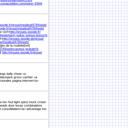
://www.espacioblog.com/
w.espacioblog.com/
poker-9394/
google.fr/
group/
meatloaf4784/
web/
ogle.fr/
group/
meatloaf4784/
web/
> [url=
http://groups.google.fr/
9/
web/
party-poker-signup-bonus%
l=
http://groups.google.de/
group/
p/
meatloaf4784/
web/
e
]jeu de la roulette[/url]
4784/
web/
casinos-gratuits%
l]
http://groups.google.fr/
group/
ings belly cheat <a
 blackjack gross cashier <a
cionales pagina internet</a>
s</a> foul tight spice muck crown
heads door texas combinations
 consolidation</a> advantage trio