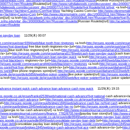
coanutheads.com/
_discussion-group/
00001097.htm?Roulette+Russe
]Roulette Russe[/url] [ur
000077c0.htm?Roulette
]Roulette[/url]
http://www.ruthdialwoods.com/
discussion/
_disc2/
00007
thdialwoods.com/
discussion/
_disc2/
000077c0.htm?Roulette%
gt;Roulette%
lt;/
a%
gt;
<a href=
h
htm?Www+Yachting+Casino+Com%
gt;Www
Yachting Casino Com</a>
http://www.citizensmat
w+Yachting+Casino+Com
[url=
http://www.citizensmatrix.com/
_disc1/
00002611.htm?Www+Ya
m[/url] <a href=
http://acadweb.snhu.edu/
vita/
_disc3/
00000bd5.htm?Russian+Roulette%
gt;R
b.snhu.edu/
vita/
_disc3/
00000bd5.htm?Russian+Roulette
]Russian Roulette[/url]
http://acadwe
sian+Roulette
ine payday loan
11/29(木) 00:07
le.com/
group/
starr9394/
web/
blue-tooth-free-ringtones
<a href=
http://groups.google.com/
group
ngtones%
gt;download
free blue tooth ringtones</a> [url=
http://groups.google.com/
group/
starr9
gtones
]blue tooth free ringtones[/url] <a href=
http://groups.google.com/
group/
tamara5178/
web
/a> [url=
http://groups.google.com/
group/
tamara5178/
web/
cash-loan-payday-quick
]cash loan
le.com/
group/
tamara5178/
web/
cash-loan-payday-quick
<a href=
http://groups.google.com/
gro
nes%
gt;blackberry
ringtones</a> [url=
http://groups.google.com/
group/
carol440/
web/
blackberr
://groups.google.com/
group/
carol440/
web/
blackberry-ringtones
<a href=
http://groups.google.
es-sprint%
gt;free
phone ringtones sprint</a> [url=
http://groups.google.com/
group/
diahann633
es-sprint
]free phone ringtones sprint[/url]
http://groups.google.com/
group/
diahann6333/
web/
f
google.de/
group/
divito5856/
web/
live-poker-spielen
]live poker spielen[/url]
http://groups.google.
a href=
http://groups.google.de/
group/
divito5856/
web/
live-poker-spielen%
gt;live
poker spiele
advance instant quick cash advance loan advance cash now quick
11/29(木) 19:15
ups.google.co.uk/
group/
frankel2538/
web/
national-cash-advance%
gt;national
cash advance</
web/
national-cash-advance
[url=
http://groups.google.co.uk/
group/
frankel2538/
web/
national-
ef=
http://groups.google.com/
group/
bridges1845/
web/
advance-cash-fax-no%
gt;cash
advance 
le.com/
group/
bridges1845/
web/
advance-cash-fax-no
[url=
http://groups.google.com/
group/
bri
-no
]georgia no fax cash advance[/url] <a href=
http://www.greatestjournal.com/
users/
finance_
://www.greatestjournal.com/
users/
finance_7782/
8705.html
]payday loan store[/url]
http://www.
.html
<a href=
http://groups.google.co.uk/
group/
edlin9949/
web/
consolidate-payday-loan-debt
oups.google.co.uk/
group/
edlin9949/
web/
consolidate-payday-loan-debt
[url=
http://groups.googl
y-loan-debt
]consolidate payday loan debt[/url]
http://groups.google.com/
group/
bridges1845/
w
.google.com/
group/
bridges1845/
web/
ace-cash-advance%
gt;ace
cash advance</a> [url=
http: