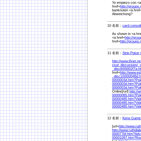
Yo empiezo con <a
href=
http://groups.
banknoten <a href
Abweichung?
10 名前：
card consoli
As shown in <a hre
<a href=
http://gro
href=
http://groups
11 名前：
Strip Poker
http://www.i5net.ne
csut_discussion/
_d
_disc8/
00002f7a.h
href=
http://www.e
_disc1/
0000048d.h
0000003d.htm?Pok
0000003d.htm?Poke
0000003d.htm?Poke
Online[/url]
http://
00000085.htm?Po
00000485.htm?Vid
00000485.htm?Vi
00000485.htm?Vid
12 名前：
Keno Game 
[url=
http://www.rut
http://www.ruthdia
000077bf.htm?Ad
00001097.htm?Ro