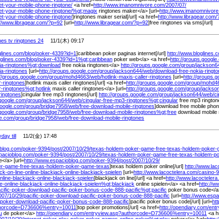
t-your-mobile-phone-ringtone/
<a href=
http://www.imanomnivore.com/
2007/
07/
t-your-mobile-phone-ringtone/
%
gt;magix
ringtones maker</a> [url=
http://www.imanomnivore
t-your-mobile-phone-ringtone/
]ringtones maker serial[/url] <a href=
http://www.libragear.com/
://www.libragear.com/
?p=92
[url=
http://www.libragear.com/
?p=92
]free ringtones via sms[/url]
ones tv ringtones 24
11/1(木) 09:17
glines.com/
blog/
poker-4339?id=1
]caribbean poker paginas internet[/url]
http://www.bloglines.
oglines.com/
blog/
poker-4339?id=1%
gt;caribbean
poker web</a> <a href=
http://groups.google
ia-ringtones%
gt;download
free nokia ringtones</a>
http://groups.google.com/
group/
jackson6
a-ringtones
[url=
http://groups.google.com/
group/
jackson644/
web/
download-free-nokia-ringt
://groups.google.com/
group/
mohd4663/
web/
hotlink-maxis-caller-ringtones
[url=
http://groups.
r-ringtones
]hotlink maxis caller ringtones[/url] <a href=
http://groups.google.com/
group/
mohd46
er-ringtones%
gt;hotlink
maxis caller ringtones</a> [url=
http://groups.google.com/
group/
jackso
ringtones
]cingular free mp3 ringtones[/url]
http://groups.google.com/
group/
jackson644/
web/
ci
.google.com/
group/
jackson644/
web/
cingular-free-mp3-ringtones%
gt;cingular
free mp3 rington
google.com/
group/
bridge7958/
web/
free-download-mobile-ringtones
]download free mobile phone
.google.com/
group/
bridge7958/
web/
free-download-mobile-ringtones%
gt;free
download mobile 
le.com/
group/
bridge7958/
web/
free-download-mobile-ringtones
day till
11/2(金) 17:48
blog.com/
poker-9394/
post/
2007/
10/
29/
texas-holdem-poker-game-free-texas-holdem-poker-
pacioblog.com/
poker-9394/
post/
2007/
10/
29/
texas-holdem-poker-game-free-texas-holdem-
</a> [url=
http://www.espacioblog.com/
poker-9394/
post/
2007/
10/
29/
er-game-free-texas-holdem-poker-game-texas
]texas holdem poker online[/url]
http://www.lac
ck-on-line-online-blackjack-online-blackjack-spielen
[url=
http://www.lacoctelera.com/
casino-9
nline-blackjack-online-blackjack-spielen
]blackjack on line[/url] <a href=
http://www.lacoctelera
ne-online-blackjack-online-blackjack-spielen%
gt;blackjack
online spielen</a> <a href=
http://w
cific-poker-download-pacific-poker-bonus-code-888-pacific%
gt;pacific
poker bonus code</
007/
10/
29/
pacific-poker-download-pacific-poker-bonus-code-888-pacific
[url=
http://www.espa
c-poker-download-pacific-poker-bonus-code-888-pacific
]pacific poker bonus code[/url] [url=
ht
thorcode=D736606%
entry=10011
]top poker promotions[/url] <a href=
http://opendiary.com/
ent
u
de poker</a>
http://opendiary.com/
entryview.asp?authorcode=D736606%
entry=10011
<a h