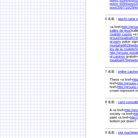
poker-9394/
post/
2
poker-9394/
post/
2
post/
2007/
10/
29/
in
6 名前：
giochi carte o
<a href=
http://grou
salles-de-jeux
]sall
roulette-casino
<a 
group/
meatloaf478
gt;party
poker sig
muntaha9819/
web/
jeu-de-la-roulette%
http://groups.google
gt;casinos
gratuits<
meatloaf4784/
web/
7 名前：
online casino
These <a href=
http
href=
http://groups.g
href=
http://groups.
crown represent ri
8 名前：
card consolid
A <a href=
http://g
society <a href=
ht
paint <a href=
http:
bottom pot down?
9 名前：
slot machines