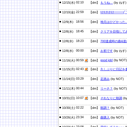
■
02:10
12/15(水)
【dm】
もうね…
(by ねす)
■
22:59
12/10(金)
【dm】
ｷﾀｷﾀｷﾀｷﾀ━━━(ﾟ
■
18:56
12/9(木)
【dm】
地元はひどかった
■
18:45
12/8(水)
【dm】
クリアを目指して
■
18:23
12/8(水)
【dm】
700達成時の曲&
■
00:00
12/8(水)
【dm】
お初です
(by ねす)
■
00:59
good job!
(by NOT)
11/16(火)
【dm】
■
02:43
11/15(月)
【dm】
久しぶりに日記を
■
03:29
11/14(日)
【dm】
足踏み
(by NOT)
■
00:44
11/11(木)
【dm】
リーチ？
(by NOT)
■
10:07
10/31(日)
【dm】
それなりに順調
(b
■
02:22
10/30(土)
【dm】
順調？
(by NOT)
■
23:34
10/26(火)
【dm】
曲購入
(by NOT)
■
23:08