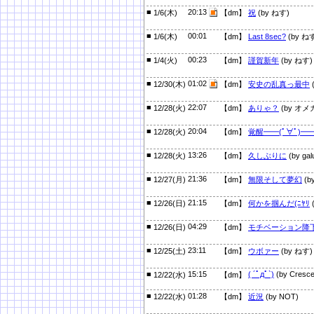
■
20:13
1/6(木)
【dm】
祝
(by ねす)
■
00:01
1/6(木)
【dm】
Last 8sec?
(by ね
■
00:23
1/4(火)
【dm】
謹賀新年
(by ねす)
■
01:02
12/30(木)
【dm】
安史の乱真っ最中
■
22:07
12/28(火)
【dm】
ありゃ？
(by オメ
■
20:04
12/28(火)
【dm】
覚醒━━(ﾟ∀ﾟ)━━
■
13:26
12/28(火)
【dm】
久しぶりに
(by gal
■
21:36
12/27(月)
【dm】
無限そして夢幻
(b
■
21:15
12/26(日)
【dm】
何かを掴んだ(ﾆﾔﾘ
■
04:29
12/26(日)
【dm】
モチベーション降
■
23:11
12/25(土)
【dm】
ウボァー
(by ねす)
■
15:15
( ´ﾟдﾟ`)
(by Cresce
12/22(水)
【dm】
■
01:28
12/22(水)
【dm】
近況
(by NOT)