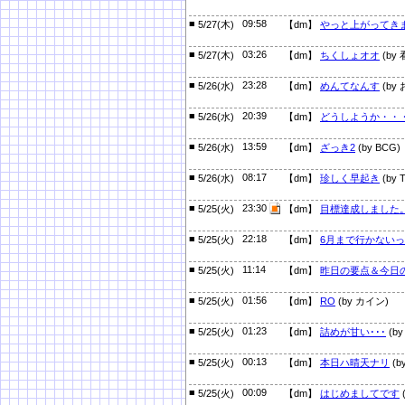
■
09:58
5/27(木)
【dm】
やっと上がってき
■
03:26
5/27(木)
【dm】
ちくしょオオ
(by
■
23:28
5/26(水)
【dm】
めんてなんす
(by
■
20:39
5/26(水)
【dm】
どうしようか・・
■
13:59
5/26(水)
【dm】
ざっき2
(by BCG)
■
08:17
5/26(水)
【dm】
珍しく早起き
(by T
■
23:30
5/25(火)
【dm】
目標達成しました
■
22:18
5/25(火)
【dm】
6月まで行かない
■
11:14
5/25(火)
【dm】
昨日の要点＆今日
■
01:56
5/25(火)
【dm】
RO
(by カイン)
■
01:23
5/25(火)
【dm】
詰めが甘い･･･
(by
■
00:13
5/25(火)
【dm】
本日ハ晴天ナリ
(b
■
00:09
5/25(火)
【dm】
はじめましてです
(