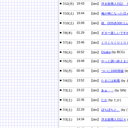
■
19:43
7/12(月)
【dm】
洋太鼓廃人日記 
■
19:44
7/10(土)
【dm】
俺が神になった日
■
15:09
7/10(土)
【dm】
祝、DD5赤300コ
■
01:29
7/8(木)
【dm】
ギター楽しいです
■
23:46
7/7(水)
【dm】
くりくりくりくり
■
16:52
Osaka
(by BCG)
7/6(火)
【dm】
■
19:48
7/5(月)
【dm】
やっと調べ終えま
■
00:45
7/5(月)
【dm】
ついに1000突破
(
■
13:52
7/4(日)
【dm】
たまには粘着
(by
■
23:22
7/3(土)
【dm】
あぁ・・
(by SIN)
■
22:35
7/3(土)
【dm】
たか
(by たか)
■
22:29
7/3(土)
【dm】
ぼちぼちと。
(by 
■
14:34
7/3(土)
【dm】
洋太鼓廃人日記４
(