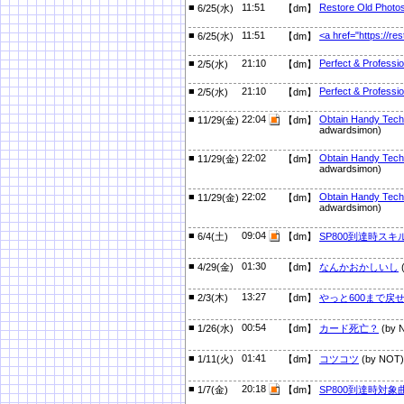
■
11:51
Restore Old Photo
6/25(水)
【dm】
■
11:51
<a href="https://r
6/25(水)
【dm】
■
21:10
Perfect & Professi
2/5(水)
【dm】
■
21:10
Perfect & Professi
2/5(水)
【dm】
■
22:04
Obtain Handy Tech 
11/29(金)
【dm】
adwardsimon)
■
22:02
Obtain Handy Tech 
11/29(金)
【dm】
adwardsimon)
■
22:02
Obtain Handy Tech 
11/29(金)
【dm】
adwardsimon)
■
09:04
6/4(土)
【dm】
SP800到達時ス
■
01:30
4/29(金)
【dm】
なんかおかしいし
■
13:27
2/3(木)
【dm】
やっと600まで戻
■
00:54
1/26(水)
【dm】
カード死亡？
(by 
■
01:41
1/11(火)
【dm】
コツコツ
(by NOT)
■
20:18
1/7(金)
【dm】
SP800到達時対象