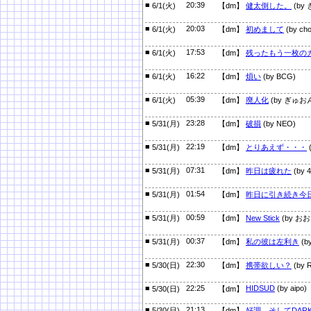
■
20:39
6/1(火)
【dm】
健太倒した。
(by
■
20:03
6/1(火)
【dm】
初めまして
(by cho
■
17:53
6/1(火)
【dm】
残ったもう一枚の
■
16:22
6/1(火)
【dm】
煩い
(by BCG)
■
05:39
6/1(火)
【dm】
廃人化
(by ぎゅお
■
23:28
5/31(月)
【dm】
破損
(by NEO)
■
22:19
5/31(月)
【dm】
とりあえず・・・
(
■
07:31
5/31(月)
【dm】
昨日は疲れた
(by 
■
01:54
5/31(月)
【dm】
昨日に引き続き今
■
00:59
5/31(月)
【dm】
New Stick
(by お
■
00:37
5/31(月)
【dm】
私の彼は左利き
(
■
22:30
5/30(日)
【dm】
携帯欲しい？
(by R
■
22:25
HIDSUD
(by aipo)
5/30(日)
【dm】
■
21:13
5/30(日)
【dm】
好調、そしてDAR