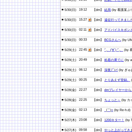
■
19:12
5/30(日)
【dm】
結局
(by 看護某ぷ
■
15:27
5/30(日)
【dm】
遠征行ってきまし
■
02:11
5/30(日)
【dm】
アドバイスキボン
■
00:33
5/30(日)
【dm】
BCGさんへ
(by U
■
22:45
5/29(土)
【dm】
'`,、('∀`) '`,、
(by
■
20:49
5/29(土)
【dm】
粘着の果てに
(by a
■
06:12
5/29(土)
【dm】
深夜ﾌﾟﾚｲ
(by ぎゅ
■
00:25
5/29(土)
【dm】
とりあえず登録。
■
22:27
5/28(金)
【dm】
dmプレイヤーから
■
22:25
5/28(金)
【dm】
ちょっと～
(by カ
■
02:13
5/28(金)
【dm】
_|￣|○
(by Re-h.d)
■
23:08
5/27(木)
【dm】
1200キター！
(by 
■
09:58
5/27(木)
【dm】
やっと上がってき