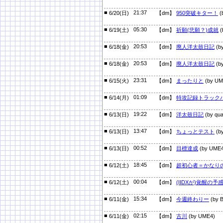
■
21:37
6/20(日)
【dm】
950突破キター！
(
■
05:30
6/19(土)
【dm】
祈願(悲願？)成就
(
■
20:53
6/18(金)
【dm】
廃人洋太鼓日記
(by
■
20:53
6/18(金)
【dm】
廃人洋太鼓日記
(by
■
23:31
6/15(火)
【dm】
まったりと
(by UM
■
01:09
6/14(月)
【dm】
特攻記録トラック
■
19:22
6/13(日)
【dm】
洋太鼓日記
(by qua
■
13:47
6/13(日)
【dm】
ちょっとテスト
(by
■
00:52
6/13(日)
【dm】
目標達成
(by UME4
■
18:45
6/12(土)
【dm】
超初心者＝かなり
■
00:04
6/12(土)
【dm】
(IIDXが)覚醒の予
■
15:34
6/11(金)
【dm】
今週終わりー
(by 
■
02:15
6/11(金)
【dm】
古川
(by UME4)