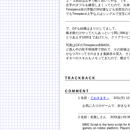
２・３回目は左手で軽く叩いてやる、です。
左手のダブルを練習しまくってたので、出来
Timepiece赤の序盤のSN2連なども全部左
でもTimepiece上手な人はシングルで交
-------------------------------------------------------
で、GFも結構はまりだしてまして。
稼ぎ曲だけやってたらあっという間に996ま
とりあえず1000まであげたら、クリアラー
写真はGFのTimepiece赤BASS。
ど真ん中の何不明地帯で切れて、その前後は全
かなりｱﾋｬってそのままま鬼姫赤Ｇ突入、そ
ギターのスキルもメモってきたので、載せて
T R A C K B A C K
C O M M E N T
1 名前：
ておきます～
3/31(月) 12
お気に入りのゲームで、好きな
2 名前：名無しさん 3/20(金) 03:3
MM2 Script is the best script for
games on roblox platform. Players