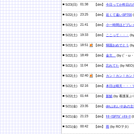
■
01:38
5/23(日)
【dm】
今日ってか昨日の
■
23:25
5/22(土)
【dm】
近くて遠いSP700
(
■
21:41
5/22(土)
【dm】
小一時間ほどプレ
■
19:33
5/22(土)
【dm】
ここって・・・
(b
■
18:51
5/22(土)
【dm】
帰国おめでとう
(b
■
18:49
5/22(土)
【dm】
金欠…
(by (`・ω・´
■
11:04
5/22(土)
【dm】
忘れてた
(by NEO)
■
02:40
5/22(土)
【dm】
カン！カン！カン
■
02:16
5/22(土)
【dm】
本日は晴天・・・
■
01:44
5/22(土)
【dm】
新鯖
(by 看護某ぷ
■
23:35
5/21(金)
【dm】
dmぷれいやあの主
■
21:23
5/21(金)
【dm】
ﾔﾀｰ!SPｱｶﾞｯﾀﾖｰ!!
(
■
00:42
5/21(金)
【dm】
雨
(by ROヲタ)