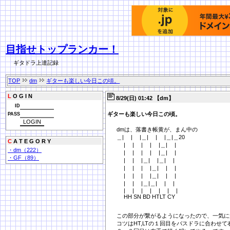
目指せトップランカー！
ギタドラ上達記録
TOP
dm
ギターも楽しい今日この頃。
L
O G I N
8/29(日) 01:42 【dm】
ID
ギターも楽しい今日この頃。
PASS
dmは、落書き帳黄が、まん中の
＿| | |＿| | |＿|＿20
C
A T E G O R Y
| | | | |＿| |
・dm（222）
| | | | |＿| |
・GF（89）
| | |＿| |＿| |
| | | |＿| | |
| | | |＿| | |
| | |＿|＿| | |
| | | | | | |
HH SN BD HTLT CY
この部分が繋がるようになったので、一気に
コツはHT,LTの１回目をバスドラに合わせ