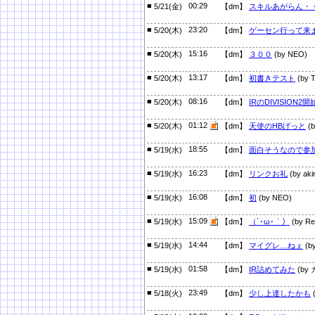
■
00:29
5/21(金)
【dm】
スキルあがらん・
■
23:20
5/20(木)
【dm】
ゲーセン行って来
■
15:16
5/20(木)
【dm】
３００
(by NEO)
■
13:17
5/20(木)
【dm】
初書きテスト
(by T
■
08:16
5/20(木)
【dm】
IRのDIVISION2
■
01:12
5/20(木)
【dm】
天使のHBげっと
(
■
18:55
5/19(水)
【dm】
面白そうなので参
■
16:23
5/19(水)
【dm】
リンクお礼
(by aki
■
16:08
5/19(水)
【dm】
初
(by NEO)
■
15:09
5/19(水)
【dm】
（´･ω･｀）
(by Re
■
14:44
5/19(水)
【dm】
マイグレ…ねぇ
(
■
01:58
5/19(水)
【dm】
IR詰めてみた
(by
■
23:49
5/18(火)
【dm】
少し上達したかも