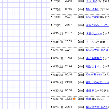
■
20:48
7/2(金)
【dm】
久々日記
(by ぎゅ
■
00:46
SA-DA-ME
(by UM
7/2(金)
【dm】
■
00:07
7/2(金)
【dm】
なんか微妙
(by た
■
23:57
7/1(木)
【dm】
読みこめないって
■
23:37
6/30(水)
【dm】
１伸びたァｗ
(by S
■
23:33
6/28(月)
【dm】
う～ん
(by SIN)
■
19:47
6/28(月)
【dm】
廃人洋太鼓日記 ３
■
10:13
6/27(日)
【dm】
早くも限界？
(by 
■
23:44
6/26(土)
【dm】
報告します。
(by T
■
00:46
Out of Breath
(by 
6/23(水)
【dm】
■
21:13
6/22(火)
【dm】
嬉しいやら悲しい
■
03:36
6/22(火)
【dm】
全曲IR
(by ROヲタ
■
12:32
6/21(月)
【dm】
帰郷
(by BCG)
■
22:34
6/20(日)
【dm】
廃人洋太鼓日記２
(