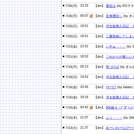
■
23:33
7/26(月)
【dm】
最近は
(by ROヲタ
■
00:07
7/26(月)
【dm】
玄海灘近し
(by ぎ
■
19:51
7/25(日)
【dm】
洋太鼓廃人日記 
■
19:51
7/25(日)
【dm】
二重投稿してしま
■
22:52
7/23(金)
【dm】
いやぁ・・・
(by S
■
18:52
7/21(水)
【dm】
これからが厳しい
■
00:13
7/19(月)
【dm】
気づけば
(by ぎゅ
■
19:52
7/18(日)
【dm】
洋太鼓廃人日記 
■
20:45
7/16(金)
【dm】
ﾏﾀｰﾘ汁
(by hidden.
■
19:16
7/16(金)
【dm】
洋太鼓廃人日記 
■
04:42
7/16(金)
【dm】
800超えヽ(ﾟ∀ﾟ)メ(
■
21:07
7/15(木)
【dm】
ふぅ・・・
(by SIN
■
21:37
7/13(火)
【dm】
あーいわーなびー