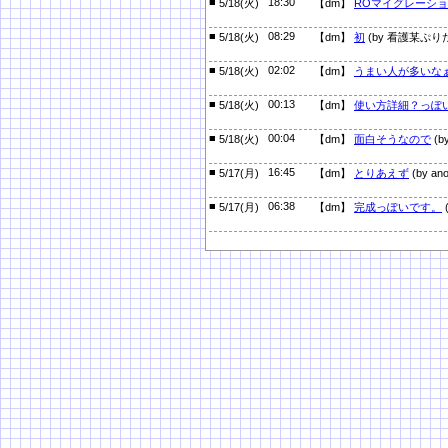
■
18:30
5/18(火)
【dm】
ROマイグレーシ
■
08:29
5/18(火)
【dm】
初
(by 看護某ぷり
■
02:02
5/18(火)
【dm】
うまい人が多いな
■
00:13
5/18(火)
【dm】
使い方詳細？っぽ
■
00:04
5/18(火)
【dm】
面白そうなので
(b
■
16:45
5/17(月)
【dm】
とりあえず
(by an
■
06:38
5/17(月)
【dm】
完成っぽいです。