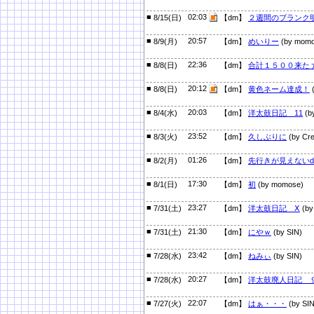
■
02:03
8/15(日)
【dm】
２週間のブランク
■
20:57
8/9(月)
【dm】
めいりー
(by momo
■
22:36
8/8(日)
【dm】
合計１５００来た
■
20:12
8/8(日)
【dm】
黄色ネーム達成！
■
20:03
8/4(水)
【dm】
洋太鼓日記 11
(b
■
23:52
8/3(火)
【dm】
久しぶりに
(by Cre
■
01:26
8/2(月)
【dm】
先行きが見えない
■
17:30
8/1(日)
【dm】
初
(by momose)
■
23:27
7/31(土)
【dm】
洋太鼓日記 Ⅹ
(by
■
21:30
7/31(土)
【dm】
にやｗ
(by SIN)
■
23:42
7/28(水)
【dm】
ねみぃ
(by SIN)
■
20:27
7/28(水)
【dm】
洋太鼓廃人日記 
■
22:07
7/27(火)
【dm】
はぁ・・・
(by SIN