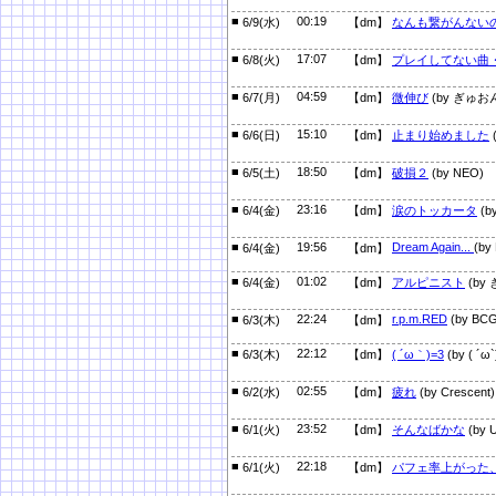
■
00:19
6/9(水)
【dm】
なんも繋がんないの
■
17:07
6/8(火)
【dm】
プレイしてない曲
■
04:59
6/7(月)
【dm】
微伸び
(by ぎゅお
■
15:10
6/6(日)
【dm】
止まり始めました
■
18:50
6/5(土)
【dm】
破損２
(by NEO)
■
23:16
6/4(金)
【dm】
涙のトッカータ
(by
■
19:56
Dream Again...
(by
6/4(金)
【dm】
■
01:02
6/4(金)
【dm】
アルピニスト
(by
■
22:24
r.p.m.RED
(by BCG
6/3(木)
【dm】
■
22:12
6/3(木)
【dm】
( ´ω｀)=3
(by ( 
■
02:55
6/2(水)
【dm】
疲れ
(by Crescent)
■
23:52
6/1(火)
【dm】
そんなばかな
(by 
■
22:18
6/1(火)
【dm】
パフェ率上がった