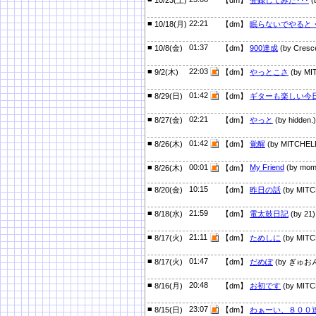
10/23(土)
【dm】
登録してみた･･･
(
■
22:21
10/18(月)
【dm】
眠らないでやると
■
01:37
10/8(金)
【dm】
900達成
(by Cresc
■
22:03
9/2(木)
【dm】
やっとこさ
(by MI
■
01:42
8/29(日)
【dm】
ギターも楽しい今
■
02:21
8/27(金)
【dm】
やっと
(by hidden.)
■
01:42
8/26(木)
【dm】
覚醒
(by MITCHEL
■
00:01
My Friend
(by mom
8/26(木)
【dm】
■
10:15
8/20(金)
【dm】
昨日の話
(by MITC
■
21:59
8/18(水)
【dm】
電太鼓日記
(by 21)
■
21:11
8/17(火)
【dm】
ためしに
(by MITC
■
01:47
8/17(火)
【dm】
だめぽ
(by ぎゅお
■
20:48
8/16(月)
【dm】
お初です
(by MITC
■
23:07
8/15(日)
【dm】
わぁーい、８００