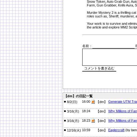
Snow Token, Auto Grab Gun, Aut
Farm, Gun Grabber, Knife Aura, S
Murder Mystery 2 is a thrilling c
roles such as, Sheriff, murderer, 
Your work is to survive and elimin
the article and explore MM2 Scrip
名前：
E
【dm】の日記一覧
■
16:00
Generate UTM Trac
8/2(日)
【dm】
■
18:24
Why Millions of Fa
3/16(月)
【dm】
■
18:23
Why Millions of Fa
3/16(月)
【dm】
■
10:59
Eaglercraft
(by ben
12/16(火)
【dm】