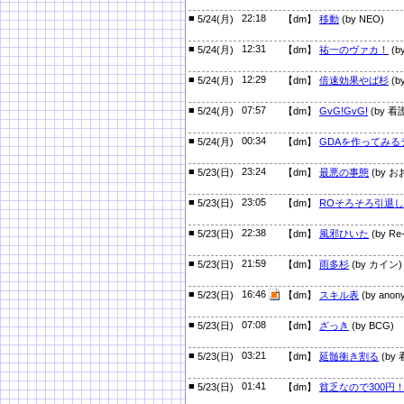
■
22:18
5/24(月)
【dm】
移動
(by NEO)
■
12:31
5/24(月)
【dm】
祐一のヴァカ！
(by
■
12:29
5/24(月)
【dm】
倍速効果やば杉
(b
■
07:57
5/24(月)
【dm】
GvG!GvG!
(by 
■
00:34
5/24(月)
【dm】
GDAを作ってみる
■
23:24
5/23(日)
【dm】
最悪の事態
(by お
■
23:05
5/23(日)
【dm】
ROそろそろ引退
■
22:38
5/23(日)
【dm】
風邪ひいた
(by Re-
■
21:59
5/23(日)
【dm】
雨多杉
(by カイン)
■
16:46
5/23(日)
【dm】
スキル表
(by anon
■
07:08
5/23(日)
【dm】
ざっき
(by BCG)
■
03:21
5/23(日)
【dm】
延髄衝き割る
(by
■
01:41
5/23(日)
【dm】
貧乏なので300円