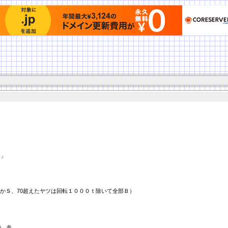
）」
かＳ、70超えたヤツは回転１０００ｔ除いて全部Ｂ）
0） 赤