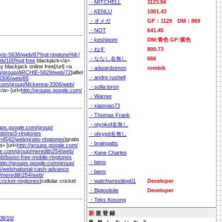
・MITCHELL
1123.94
・KENLU
1001.43
・オメガ
GF：1129 DM：869
・NOT
641.45
・keshigom
DM:青色 GF:紫色
・ねす
800.73
ris-5636/
web/
87%
gt;ringtone%
lt;/
・ななし名無し
666
eb/
100%
gt;free
blackjack</a>
ay blackjack online free[/url] <a
・adwardsimon
rombik
m/
group/
ARCHIE-5829/
web/
72
]alltel
・andre rushell
306/
web/
85
.com/
group/
Mckenna-3306/
web/
・sofia loren
/a> [url=
http://groups.google.com/
・Warner
・xiaoxiao73
・Thomas Frank
・otyokof名無し
oups.google.com/
group/
eb/
mp3-ringtones
・ofxypd名無し
n4542/
web/
gratis-ringtones
]gratis
・braingatts
> [url=
http://groups.google.com/
le.com/
group/
meredith254/
web/
・Kane Charles
b/
boost-free-mobile-ringtones
・bens
http://groups.google.com/
group/
/
web/
national-cash-advance
・bens
/
meredith254/
web/
cricket-ringtones
]cellular cricket
・watchwrestling01
Developer
・Bigtoolsite
Developer
・Teks Kosong
新
規 登 録
08/
10/