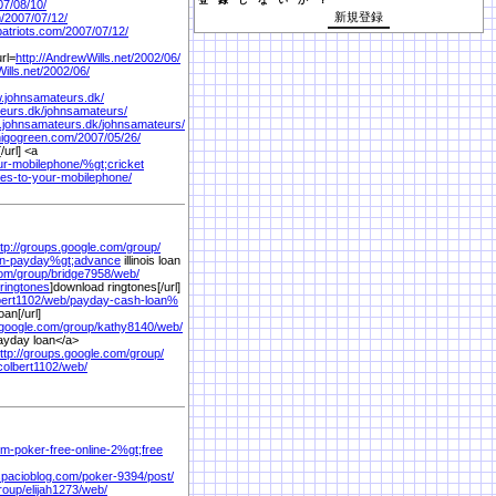
登 録 し な い か ？
07/
08/
10/
/
2007/
07/
12/
patriots.com/
2007/
07/
12/
url=
http://AndrewWills.net/
2002/
06/
ills.net/
2002/
06/
w.johnsamateurs.dk/
eurs.dk/
johnsamateurs/
w.johnsamateurs.dk/
johnsamateurs/
nigogreen.com/
2007/
05/
26/
/url] <a
ur-mobilephone/
%
gt;cricket
nes-to-your-mobilephone/
ttp://groups.google.com/
group/
an-payday%
gt;advance
illinois loan
com/
group/
bridge7958/
web/
ringtones
]download ringtones[/url]
bert1102/
web/
payday-cash-loan%
an[/url]
.google.com/
group/
kathy8140/
web/
payday loan</a>
ttp://groups.google.com/
group/
colbert1102/
web/
em-poker-free-online-2%
gt;free
spacioblog.com/
poker-9394/
post/
roup/
elijah1273/
web/