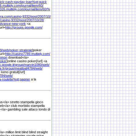
ick-cash-payday-loan%
gt;quick
6.multiply.com/
journal/
item/
60/
9026.multiply.com/
journal/
item/
60/
%
era.com/
casino-9332/
post/
2007/
10/
/
casino-9332/
post/
2007/
10/
28/
dvance-new-york
<a
url=
http://groups.google.com/
9/
web/
poker-strategie
]poker
url=
http://casino7789.multiply.com/
mmon
download</a>
poker
]online casino poker[/url] <a
.google.it/
group/
marvin1080/
web/
.fr/
group/
meatloaf4784/
web/
u keno gratuit[/url]
784/
web/
a-roulette%
gt;gagner
a la
s</a> stretto stampella gioco
eb</a> club morbido stampella
</a> gambling sale attaco tondo di
> million limit blind blind straight
da</a> strategies royale price