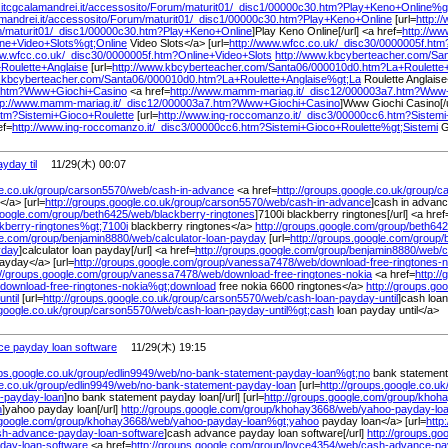
itcgcalamandrei.it/
accessosito/
Forum/
maturit01/
_disc1/
00000c30.htm?Play+Keno+Online%
g
mandrei.it/
accessosito/
Forum/
maturit01/
_disc1/
00000c30.htm?Play+Keno+Online
[url=
http:/
/
maturit01/
_disc1/
00000c30.htm?Play+Keno+Online
]Play Keno Online[/url] <a href=
http://ww
ine+Video+Slots%
gt;Online
Video Slots</a> [url=
http://www.wfcc.co.uk/
_disc30/
0000005f.htm
ww.wfcc.co.uk/
_disc30/
0000005f.htm?Online+Video+Slots
http://www.kbcyberteacher.com/
San
Roulette+Anglaise
[url=
http://www.kbcyberteacher.com/
Santa06/
000010d0.htm?La+Roulette+
.kbcyberteacher.com/
Santa06/
000010d0.htm?La+Roulette+Anglaise%
gt;La
Roulette Anglais
.htm?Www+Giochi+Casino
<a href=
http://www.mamm-mariag.it/
_disc12/
000003a7.htm?Www
tp://www.mamm-mariag.it/
_disc12/
000003a7.htm?Www+Giochi+Casino
]Www Giochi Casino[/
tm?Sistemi+Gioco+Roulette
[url=
http://www.ing-roccomanzo.it/
_disc3/
00000cc6.htm?Sistemi
ef=
http://www.ing-roccomanzo.it/
_disc3/
00000cc6.htm?Sistemi+Gioco+Roulette%
gt;Sistemi
G
yday til
11/29(木) 00:07
e.co.uk/
group/
carson5570/
web/
cash-in-advance
<a href=
http://groups.google.co.uk/
group/
c
/a> [url=
http://groups.google.co.uk/
group/
carson5570/
web/
cash-in-advance
]cash in advance
google.com/
group/
beth6425/
web/
blackberry-ringtones
]7100i blackberry ringtones[/url] <a href
ckberry-ringtones%
gt;7100i
blackberry ringtones</a>
http://groups.google.com/
group/
beth642
le.com/
group/
benjamin8880/
web/
calculator-loan-payday
[url=
http://groups.google.com/
group/
yday
]calculator loan payday[/url] <a href=
http://groups.google.com/
group/
benjamin8880/
web/
c
ayday</a> [url=
http://groups.google.com/
group/
vanessa7478/
web/
download-free-ringtones-n
://groups.google.com/
group/
vanessa7478/
web/
download-free-ringtones-nokia
<a href=
http:/
download-free-ringtones-nokia%
gt;download
free nokia 6600 ringtones</a>
http://groups.goo
ntil
[url=
http://groups.google.co.uk/
group/
carson5570/
web/
cash-loan-payday-until
]cash loan
google.co.uk/
group/
carson5570/
web/
cash-loan-payday-until%
gt;cash
loan payday until</a>
e payday loan software
11/29(木) 19:15
ups.google.co.uk/
group/
edlin9949/
web/
no-bank-statement-payday-loan%
gt;no
bank statement
e.co.uk/
group/
edlin9949/
web/
no-bank-statement-payday-loan
[url=
http://groups.google.co.uk
-payday-loan
]no bank statement payday loan[/url] [url=
http://groups.google.com/
group/
khoha
n
]yahoo payday loan[/url]
http://groups.google.com/
group/
khohay3668/
web/
yahoo-payday-lo
.google.com/
group/
khohay3668/
web/
yahoo-payday-loan%
gt;yahoo
payday loan</a> [url=
http
sh-advance-payday-loan-software
]cash advance payday loan software[/url]
http://groups.go
day-loan-software
<a href=
http://groups.google.com/
group/
loyce4354/
web/
cash-advance-pa