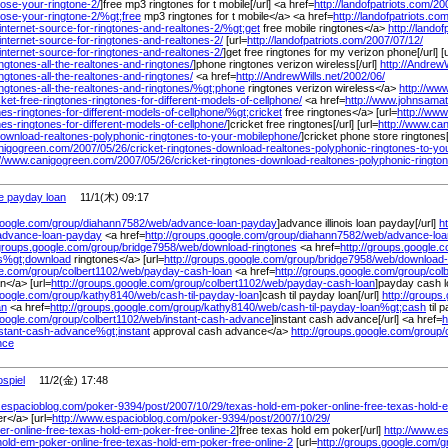
ose-your-ringtone-2/
]free mp3 ringtones for t mobile[/url] <a href=
http://landofpatriots.com/
20
ose-your-ringtone-2/
%
gt;free
mp3 ringtones for t mobile</a> <a href=
http://landofpatriots.com
-internet-source-for-ringtones-and-realtones-2/
%
gt;get
free mobile ringtones</a>
http://landof
-internet-source-for-ringtones-and-realtones-2/
[url=
http://landofpatriots.com/
2007/
07/
12/
-internet-source-for-ringtones-and-realtones-2/
]get free ringtones for my verizon phone[/url] [
ngtones-all-the-realtones-and-ringtones/
]phone ringtones verizon wireless[/url]
http://AndrewW
ngtones-all-the-realtones-and-ringtones/
<a href=
http://AndrewWills.net/
2002/
06/
ngtones-all-the-realtones-and-ringtones/
%
gt;phone
ringtones verizon wireless</a>
http://ww
cket-free-ringtones-ringtones-for-different-models-of-cellphone/
<a href=
http://www.johnsamat
nes-ringtones-for-different-models-of-cellphone/
%
gt;cricket
free ringtones</a> [url=
http://ww
nes-ringtones-for-different-models-of-cellphone/
]cricket free ringtones[/url] [url=
http://www.ca
download-realtones-polyphonic-ringtones-to-your-mobilephone/
]cricket phone store ringtones[
anigogreen.com/
2007/
05/
26/
cricket-ringtones-download-realtones-polyphonic-ringtones-to-yo
://www.canigogreen.com/
2007/
05/
26/
cricket-ringtones-download-realtones-polyphonic-ringto
e payday loan
11/1(木) 09:17
google.com/
group/
diahann7582/
web/
advance-loan-payday
]advance illinois loan payday[/url]
h
advance-loan-payday
<a href=
http://groups.google.com/
group/
diahann7582/
web/
advance-lo
/groups.google.com/
group/
bridge7958/
web/
download-ringtones
<a href=
http://groups.google.
es%
gt;download
ringtones</a> [url=
http://groups.google.com/
group/
bridge7958/
web/
download-
le.com/
group/
colbert1102/
web/
payday-cash-loan
<a href=
http://groups.google.com/
group/
col
n</a> [url=
http://groups.google.com/
group/
colbert1102/
web/
payday-cash-loan
]payday cash lo
google.com/
group/
kathy8140/
web/
cash-til-payday-loan
]cash til payday loan[/url]
http://groups
an
<a href=
http://groups.google.com/
group/
kathy8140/
web/
cash-til-payday-loan%
gt;cash
til 
google.com/
group/
colbert1102/
web/
instant-cash-advance
]instant cash advance[/url] <a href=
h
nstant-cash-advance%
gt;instant
approval cash advance</a>
http://groups.google.com/
group/
nce
spiel
11/2(金) 17:48
.espacioblog.com/
poker-9394/
post/
2007/
10/
29/
texas-hold-em-poker-online-free-texas-hold-
r</a> [url=
http://www.espacioblog.com/
poker-9394/
post/
2007/
10/
29/
r-online-free-texas-hold-em-poker-free-online-2
]free texas hold em poker[/url]
http://www.e
hold-em-poker-online-free-texas-hold-em-poker-free-online-2
[url=
http://groups.google.com/
g