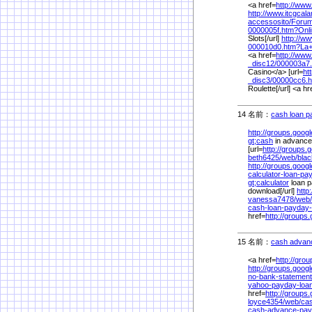
<a href=
http://www.
http://www.itcgcala
accessosito/
Forum
0000005f.htm?Onl
Slots[/url]
http://w
000010d0.htm?La+
<a href=
http://www
_disc12/
000003a7
Casino</a> [url=
ht
_disc3/
00000cc6.h
Roulette[/url] <a hr
14 名前：
cash loan pa
http://groups.googl
gt;cash
in advance<
[url=
http://groups.
beth6425/
web/
bla
http://groups.goog
calculator-loan-pa
gt;calculator
loan p
download[/url]
http
vanessa7478/
web/
cash-loan-payday-u
href=
http://groups.
15 名前：
cash advanc
<a href=
http://gro
http://groups.googl
no-bank-statement
yahoo-payday-loa
href=
http://groups
loyce4354/
web/
ca
cash-advance-pay