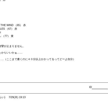
 THE WIND （65） 赤
CLES （67） 赤
赤
（77） 黄
痙攣が止まりません。
たからいいかぁ……
……（ここまで書くのに４０分以上かかってるってどーよ自分）
ID
い) 7/29(木) 19:13