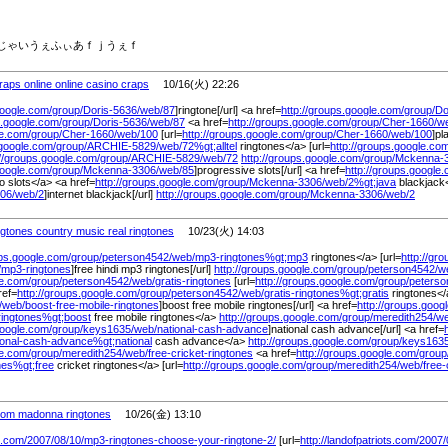
じゃいうぇふぃあｆｊうぇｆ
raps online online casino craps
10/16(火) 22:26
google.com/
group/
Doris-5636/
web/
87
]ringtone[/url] <a href=
http://groups.google.com/
group/
Do
s.google.com/
group/
Doris-5636/
web/
87
<a href=
http://groups.google.com/
group/
Cher-1660/
w
le.com/
group/
Cher-1660/
web/
100
[url=
http://groups.google.com/
group/
Cher-1660/
web/
100
]pl
.google.com/
group/
ARCHIE-5829/
web/
72%
gt;alltel
ringtones</a> [url=
http://groups.google.co
://groups.google.com/
group/
ARCHIE-5829/
web/
72
http://groups.google.com/
group/
Mckenna-3
google.com/
group/
Mckenna-3306/
web/
85
]progressive slots[/url] <a href=
http://groups.google
 slots</a> <a href=
http://groups.google.com/
group/
Mckenna-3306/
web/
2%
gt;java
blackjack<
06/
web/
2
]internet blackjack[/url]
http://groups.google.com/
group/
Mckenna-3306/
web/
2
ngtones country music real ringtones
10/23(火) 14:03
ups.google.com/
group/
peterson4542/
web/
mp3-ringtones%
gt;mp3
ringtones</a> [url=
http://gr
/
mp3-ringtones
]free hindi mp3 ringtones[/url]
http://groups.google.com/
group/
peterson4542/
w
le.com/
group/
peterson4542/
web/
gratis-ringtones
[url=
http://groups.google.com/
group/
peterso
ref=
http://groups.google.com/
group/
peterson4542/
web/
gratis-ringtones%
gt;gratis
ringtones</a
/
web/
boost-free-mobile-ringtones
]boost free mobile ringtones[/url] <a href=
http://groups.goog
-ringtones%
gt;boost
free mobile ringtones</a>
http://groups.google.com/
group/
meredith254/
we
google.com/
group/
keys1635/
web/
national-cash-advance
]national cash advance[/url] <a href=
ional-cash-advance%
gt;national
cash advance</a>
http://groups.google.com/
group/
keys1635
le.com/
group/
meredith254/
web/
free-cricket-ringtones
<a href=
http://groups.google.com/
group
ones%
gt;free
cricket ringtones</a> [url=
http://groups.google.com/
group/
meredith254/
web/
free-
com madonna ringtones
10/26(金) 13:10
s.com/
2007/
08/
10/
mp3-ringtones-choose-your-ringtone-2/
[url=
http://landofpatriots.com/
2007/