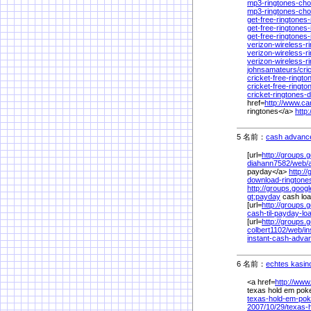
mp3-ringtones-cho
mp3-ringtones-cho
get-free-ringtones
get-free-ringtones
get-free-ringtones
verizon-wireless-ri
verizon-wireless-ri
verizon-wireless-ri
johnsamateurs/
cri
cricket-free-ringto
cricket-free-ringto
cricket-ringtones-
href=
http://www.c
ringtones</a>
http
5 名前：
cash advanc
[url=
http://groups.
diahann7582/
web/
payday</a>
http:/
download-rington
http://groups.goog
gt;payday
cash loa
[url=
http://groups.
cash-til-payday-lo
[url=
http://groups.
colbert1102/
web/
i
instant-cash-adva
6 名前：
echtes kasino
<a href=
http://www
texas hold em poke
texas-hold-em-poke
2007/
10/
29/
texas-