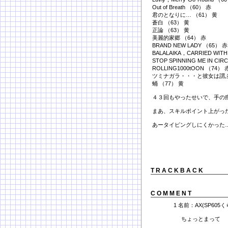
Out of Breath （60） 赤
君のとなりに… （61） 黄
蒼白 （63） 黄
正論 （63） 黄
美麗的家郷 （64） 赤
BRAND NEW LADY （65） 赤
BALALAIKA，CARRIED WITH
STOP SPINNING ME IN CIR
ROLLING1000tOON （74） 
ツミナガラ・・・と彼女は謂ふ 
蛹 （77） 黄
４３回もやったせいで、手の
まあ、スキルポイント上がっ
あータイピングしにくかった
T R A C K B A C K
C O M M E N T
1 名前：AX(SP605くら
ちょっとまって