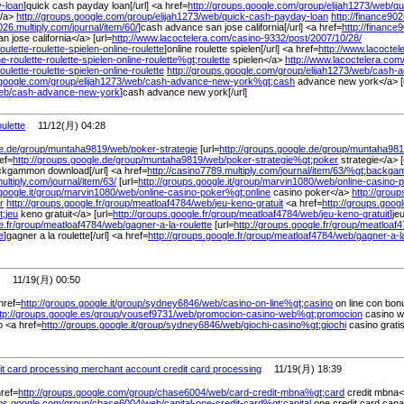
-loan
]quick cash payday loan[/url] <a href=
http://groups.google.com/
group/
elijah1273/
web/
qu
</a>
http://groups.google.com/
group/
elijah1273/
web/
quick-cash-payday-loan
http://finance902
026.multiply.com/
journal/
item/
60/
]cash advance san jose california[/url] <a href=
http://finance
 jose california</a> [url=
http://www.lacoctelera.com/
casino-9332/
post/
2007/
10/
28/
roulette-roulette-spielen-online-roulette
]online roulette spielen[/url] <a href=
http://www.lacoctel
ine-roulette-roulette-spielen-online-roulette%
gt;roulette
spielen</a>
http://www.lacoctelera.com
roulette-roulette-spielen-online-roulette
http://groups.google.com/
group/
elijah1273/
web/
cash-a
.google.com/
group/
elijah1273/
web/
cash-advance-new-york%
gt;cash
advance new york</a> [
eb/
cash-advance-new-york
]cash advance new york[/url]
oulette
11/12(月) 04:28
e.de/
group/
muntaha9819/
web/
poker-strategie
[url=
http://groups.google.de/
group/
muntaha981
ref=
http://groups.google.de/
group/
muntaha9819/
web/
poker-strategie%
gt;poker
strategie</a> [
ckgammon download[/url] <a href=
http://casino7789.multiply.com/
journal/
item/
63/
%
gt;backga
ultiply.com/
journal/
item/
63/
[url=
http://groups.google.it/
group/
marvin1080/
web/
online-casino-
oogle.it/
group/
marvin1080/
web/
online-casino-poker%
gt;online
casino poker</a>
http://groups
r
http://groups.google.fr/
group/
meatloaf4784/
web/
jeu-keno-gratuit
<a href=
http://groups.google
t;jeu
keno gratuit</a> [url=
http://groups.google.fr/
group/
meatloaf4784/
web/
jeu-keno-gratuit
]je
.fr/
group/
meatloaf4784/
web/
gagner-a-la-roulette
[url=
http://groups.google.fr/
group/
meatloaf4
e
]gagner a la roulette[/url] <a href=
http://groups.google.fr/
group/
meatloaf4784/
web/
gagner-a-l
11/19(月) 00:50
href=
http://groups.google.it/
group/
sydney6846/
web/
casino-on-line%
gt;casino
on line con bonu
tp://groups.google.es/
group/
yousef9731/
web/
promocion-casino-web%
gt;promocion
casino w
o <a href=
http://groups.google.it/
group/
sydney6846/
web/
giochi-casino%
gt;giochi
casino gratis
it card processing merchant account credit card processing
11/19(月) 18:39
href=
http://groups.google.com/
group/
chase6004/
web/
card-credit-mbna%
gt;card
credit mbna</a
ups.google.com/
group/
chase6004/
web/
capital-one-credit-card%
gt;capital
one credit card cana