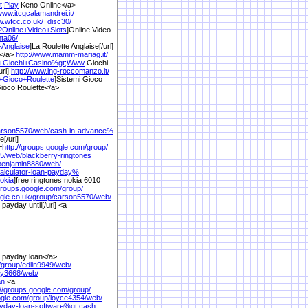
t;Play
Keno Online</a>
/www.itcgcalamandrei.it/
w.wfcc.co.uk/
_disc30/
?Online+Video+Slots
]Online Video
ta06/
Anglaise
]La Roulette Anglaise[/url]
e</a>
http://www.mamm-mariag.it/
+Giochi+Casino%
gt;Www
Giochi
url]
http://www.ing-roccomanzo.it/
+Gioco+Roulette
]Sistemi Gioco
ioco Roulette</a>
arson5570/
web/
cash-in-advance%
[/url]
=
http://groups.google.com/
group/
5/
web/
blackberry-ringtones
benjamin8880/
web/
alculator-loan-payday%
okia
]free ringtones nokia 6010
/groups.google.com/
group/
gle.co.uk/
group/
carson5570/
web/
 payday until[/url] <a
 payday loan</a>
/
group/
edlin9949/
web/
y3668/
web/
an
<a
://groups.google.com/
group/
ogle.com/
group/
loyce4354/
web/
yday-loan-software%
gt;cash