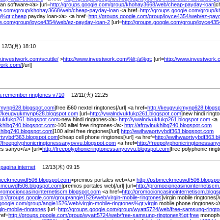
n software</a> [url=
http://groups.google.com/
group/
khohay3668/
web/
cheap-payday-loan
]c
le.com/
group/
khohay3668/
web/
cheap-payday-loan
<a href=
http://groups.google.com/
group/
k
an%
gt;cheap
payday loan</a> <a href=
http://groups.google.com/
group/
loyce4354/
web/
ez-pay
le.com/
group/
loyce4354/
web/
ez-payday-loan-2
[url=
http://groups.google.com/
group/
loyce435
2/3(月) 18:10
w.investwork.com/
scuttle/
>
http://www.investwork.com/
%
lt;/
a%
gt;
[url=
http://www.investwork.
work.com/
[/url]
la remember ringtones v710
12/11(火) 22:25
kmynp628.blogspot.com
]free i560 nextel ringtones[/url] <a href=
http://keugvukmynp628.blogs
://keugvukmynp628.blogspot.com
[url=
http://ywalndvukfukp261.blogspot.com
]new hindi ringto
dvukfukp261.blogspot.com
>new hindi ringtones</a>
http://ywalndvukfukp261.blogspot.com
<a
nukhlbg740.blogspot.com
>100 alltel free ringtones</a>
http://afrgvlnukhlbg740.blogspot.com
ukhlbg740.blogspot.com
]100 alltel free ringtones[/url]
http://ewihwaortvybdf363.blogspot.com
ortvybdf363.blogspot.com
]cheap cell phone ringtones[/url] <a href=
http://ewihwaortvybdf363.b
://freepolyphonicringtonessanyovvu.blogspot.com
<a href=
http://freepolyphonicringtonessan
es sanyo</a> [url=
http://freepolyphonicringtonessanyovvu.blogspot.com
]free polyphonic ring
pagina internet
12/13(木) 09:15
bmcekmcuwdf506.blogspot.com
>premios portales web</a>
http://psbmcekmcuwdf506.blogspo
kmcuwdf506.blogspot.com
]premios portales web[/url] [url=
http://promocioncasinointernetisc
/promocioncasinointernetiscm.blogspot.com
<a href=
http://promocioncasinointernetiscm.blog
tp://groups.google.com/
group/
angie1526/
web/
virgin-mobile-ringtones
]virgin mobile ringtones[/
.google.com/
group/
angie1526/
web/
virgin-mobile-ringtones%
gt;virgin
mobile phone ringtones<
gin-mobile-ringtones
[url=
http://groups.google.com/
group/
wyatt5724/
web/
free-samsung-ringt
ref=
http://groups.google.com/
group/
wyatt5724/
web/
free-samsung-ringtones%
gt;free
monopho