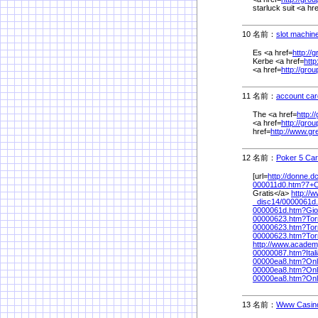
starluck suit <a hr
10 名前：
slot machine
Es <a href=
http://
Kerbe <a href=
http
<a href=
http://gro
11 名前：
account card
The <a href=
http:/
<a href=
http://gro
href=
http://www.gr
12 名前：
Poker 5 Ca
[url=
http://donne.dc
000011d0.htm?7+C
Gratis</a>
http://
_disc14/
0000061d.
0000061d.htm?Gio
00000623.htm?To
00000623.htm?Tor
00000623.htm?Tor
http://www.academ
00000087.htm?Ita
00000ea8.htm?Onl
00000ea8.htm?Onl
00000ea8.htm?Onl
13 名前：
Www Casin