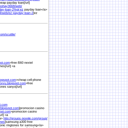
heap payday loan[/url]
hohay3668/
web/
day-loan-2%
gt;ez
payday loan</a>
4/
web/
ez-payday-loan-2
]ez
com/
scuttle/
pot.com
>free i560 nextel
nes[/url] <a
logspot.com
>cheap cell phone
yovvu.blogspot.com
>free
tones sanyo[/url]
t.com
m.blogspot.com
]promocion casino
spot.com
>promocion casino
url] <a
/a>
http://groups.google.com/
group/
ones
]samsung a300 free
nic ringtones for samsung</a>