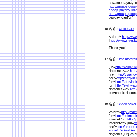
advance payday loa
http://groups.goog
cheap-payday-lo
http://groups.goog
payday loan[/url]
16 名前：
wholesale
1
<a href=
http://ww
]
http://www.invest
Thank you!
17 名前：
info motoro
[url=
http://keugvu
ringtones</a>
http
href=
http://ywaln
href=
http://afrgvl
[url=
http://afrgvln
[url=
http://ewihwa
ringtones</a>
http
polyphonic rington
18 名前：
video poker 
<a href=
http://ps
[url=
http://psbmce
internet[/url]
http:/
internet</a> [url=
ht
href=
http://groups
angie1526/
web/
vir
ringtones[/url] <a h