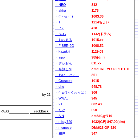
・NEO
312
・akira
1178
・(`・ω・´)
1003.36
・T
1214ちょい
・PIZ
428
・BCG
1132(ドラム)
・おおえる
1015.xx
・FIBER-2G
1008.52
・kazukiti
1129.09
・aipo
985(dm)
・ぎゅおん
811.xx
・名無しM
dm:1070.79 / GF:1111.11
・わい。けぇ。
851
・Crescent
1015
・cho
948.78
・( ´ω`)＜くわっぱ！
906
by 21
・WAVE
945
・21
802.43
・たか
650
PASS
・SIN
dm840,gf710
・misty720
1032(GF) 847.00(dm)
・momose
DM:628 GF:520
・和也
347