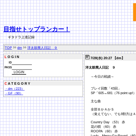
目指せトップランカー！
ギタドラ上達記録
TOP
dm
洋太鼓廃人日記 ９
L
O G I N
7/28(水) 20:27 【dm】
ID
洋太鼓廃人日記 ９
PASS
～今日の戦績～
C
A T E G O R Y
プレイ回数「43回」
・dm（223）
SP「605→681（76 point up!
・GF（90）
主な曲
全部ＢかＡかＳ
（覚えてない、でも9割方はＡ
Country Day （53） 赤
花の唄 （60） 赤
ROOPA （60） 赤
Luvly，Merry-Go-Round （6