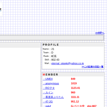
>>HPへ
P R O F I L E
：
21
Name
：
D
Team
：
町長
Rank
：
802.43
Skill
：
eternal_viewjp@yahoo.co.jp
Mail
>>この記者の日記一覧
M
E M B E R
・UME4
849
・anonymous
1019
・ROヲタ
1123.41
・カイン
960
・看護某ぷりたん
1111.11
・47-2G
951.12
・galuf
G:ベース中 dm:807