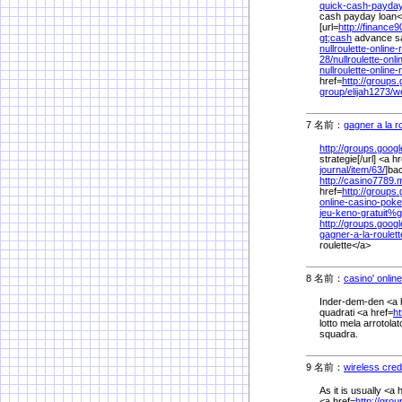
quick-cash-payday
cash payday loan
[url=
http://finance9
gt;cash
advance san
nullroulette-online-
28/
nullroulette-onl
nullroulette-online-
href=
http://groups
group/
elijah1273/
w
7 名前：
gagner a la r
http://groups.googl
strategie[/url] <a h
journal/
item/
63/
]ba
http://casino7789.m
href=
http://groups.g
online-casino-poke
jeu-keno-gratuit%
g
http://groups.google
gagner-a-la-roulett
roulette</a>
8 名前：
casino' online
Inder-dem-den <a 
quadrati <a href=
ht
lotto mela arrotolat
squadra.
9 名前：
wireless cred
As it is usually <a 
<a href=
http://gro