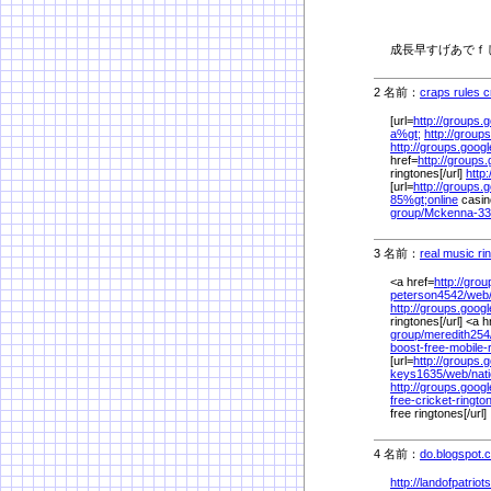
成長早すげあでｆ
2 名前：
craps rules c
[url=
http://groups.
a%
gt;
http://group
http://groups.goog
href=
http://groups
ringtones[/url]
http
[url=
http://groups.
85%
gt;online
casino
group/
Mckenna-33
3 名前：
real music ri
<a href=
http://gro
peterson4542/
web
http://groups.goog
ringtones[/url] <a h
group/
meredith254
boost-free-mobile
[url=
http://groups.
keys1635/
web/
nat
http://groups.goog
free-cricket-ringt
free ringtones[/url]
4 名前：
do.blogspot.
http://landofpatriot