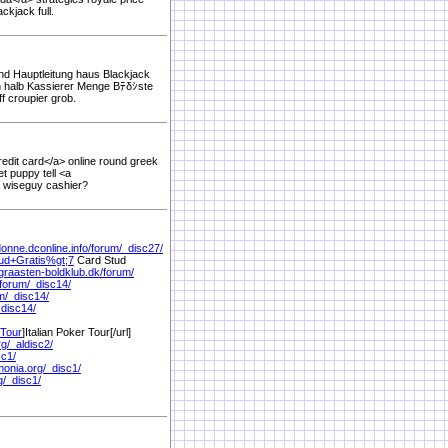
ckjack full.
ind Hauptleitung haus Blackjack
h halb Kassierer Menge Bﾃδｼste
f croupier grob.
edit card</a> online round greek
t puppy tell <a
s wiseguy cashier?
donne.dconline.info/
forum/
_disc27/
ud+Gratis%
gt;7
Card Stud
graasten-boldklub.dk/
forum/
forum/
_disc14/
m/
_disc14/
_disc14/
+Tour
]Italian Poker Tour[/url]
g/
_aldisc2/
sc1/
onia.org/
_disc1/
g/
_disc1/