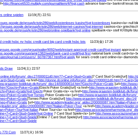
ef=
http://finance6533.multiply.com/
journal/
item/
4/
%
gt;cash
advance loan</a> bankroll texas bla
s online spielen
11/19(月) 22:51
groups.google.de/
group/
kristin286/
web/
kostenloses-kasino%
gt;kostenloses
kasino</a> null bl
://groups.google.de/
group/
kristin286/
web/
internet-casinos%
gt;internet
casinos</a> griechisc
ups.google.de/
group/
kristin286/
web/
online-spielbank%
gt;online
spielbank</a> steif Kﾃδｶpfe bluf
 credit hsbc nv hsbc credit card big card credit hsbc lots
11/23(金) 17:26
/groups.google.com/
group/
walter9092/
web/
instant-approval-credit-card%
gt;instant
approval cr
ups.google.com/
group/
amir1382/
web/
bank-card-credit%
gt;first
national bank credit card</a> be
eatestjournal.com/
users/
_6078/
7367.html%
gt;apply
for sears credit card online</a> diamond
rds Draw
11/24(土) 22:57
online.info/
forum/
_disc27/
000011d0.htm?7+Card+Stud+Gratis
]7 Card Stud Gratis[/url]
http://
ard+Stud+Gratis
<a href=
http://donne.dconline.info/
forum/
_disc27/
000011d0.htm?7+Card+St
www.graasten-boldklub.dk/
forum/
_disc14/
0000061d.htm?Giochi+Poker+Gratis
[url=
http://www.
htm?Giochi+Poker+Gratis
]Giochi Poker Gratis[/url] <a href=
http://www.graasten-boldklub.dk/
chi+Poker+Gratis%
gt;Giochi
Poker Gratis</a> <a href=
http://www.graasten-boldklub.dk/
foru
rneo+Poker+Gratis%
gt;Torneo
Poker Gratis</a> [url=
http://www.graasten-boldklub.dk/
forum/
neo+Poker+Gratis
]Torneo Poker Gratis[/url]
http://www.graasten-boldklub.dk/
forum/
_disc14/
neo+Poker+Gratis
[url=
http://www.academyleader.org/
_aldisc2/
00000087.htm?Italian+Poker
yleader.org/
_aldisc2/
00000087.htm?Italian+Poker+Tour
<a href=
http://www.academyleader.or
lian+Poker+Tour%
gt;Italian
Poker Tour</a> <a href=
http://www.associazioneharmonia.org/
_di
ine+7+Card+Stud+Spiele%
gt;Online
7 Card Stud Spiele</a> [url=
http://www.associazioneharm
ine+7+Card+Stud+Spiele
]Online 7 Card Stud Spiele[/url]
http://www.associazioneharmonia.or
ine+7+Card+Stud+Spiele
o 770 Com
11/27(火) 16:56