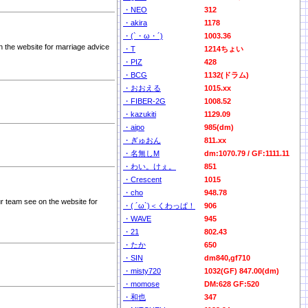
・NEO
312
・akira
1178
・(`・ω・´)
1003.36
n the website for marriage advice
・T
1214ちょい
・PIZ
428
・BCG
1132(ドラム)
・おおえる
1015.xx
・FIBER-2G
1008.52
・kazukiti
1129.09
・aipo
985(dm)
・ぎゅおん
811.xx
・名無しM
dm:1070.79 / GF:1111.11
・わい。けぇ。
851
・Crescent
1015
・cho
948.78
ur team see on the website for
・( ´ω`)＜くわっぱ！
906
・WAVE
945
・21
802.43
・たか
650
・SIN
dm840,gf710
・misty720
1032(GF) 847.00(dm)
・momose
DM:628 GF:520
・和也
347