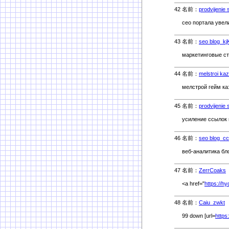
42 名前：
prodvijenie 
сео портала увел
43 名前：
seo blog_kj
маркетинговые стр
44 名前：
melstroi ka
мелстрой гейм каз
45 名前：
prodvijenie
усиление ссылок 
46 名前：
seo blog_c
веб-аналитика бло
47 名前：
ZerrCoaks
<a href="
https://h
48 名前：
Caiu_zwkt
3
99 down [url=
https: