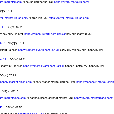
ydra-marketru.com/
">nexus darknet url </a>
https://hydra-marketru.com/
木) 07:11
orrez-market-linkss.com/
">ares link </a>
https://torrez-market-linkss.com/
r 1
3/5(木) 07:11
у ремонту <a href=
https://remont-kvartir.com.ua/
%
gt;
ремонт квартир</a>
ir 7
3/5(木) 07:11
емонт <a href=
https://remont-kvartir.com.ua/
%
gt;
скльки метр ремонт квартири</a>
ir 29
3/5(木) 07:11
квартири <a href=
https://remont-kvartir.com.ua/
%
gt;
вартсть ремонту квартири</a>
5(木) 07:13
onopoly-market-onion.com/
">dark matter market darknet </a>
https://monopoly-market-onio
3/5(木) 07:13
ydra-marketplace.com/
">cannaexpress darknet market </a>
https://hydra-marketplace.com/
Ki
3/5(木) 07:55