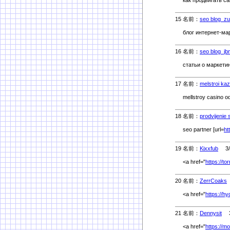
как продвигать сай
15 名前：
seo blog_z
блог интернет-мар
16 名前：
seo blog_jb
статьи о маркетин
17 名前：
melstroi ka
mellstroy casino 
18 名前：
prodvijenie
seo partner [url=
ht
19 名前：
Kixxfub
3/5
<a href="
https://t
20 名前：
ZerrCoaks
<a href="
https://h
21 名前：
Dennysit
3/
<a href="
https://m