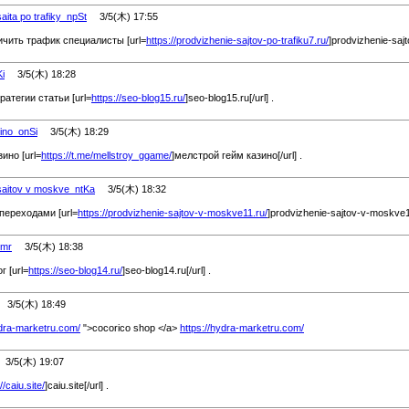
saita po trafiky_npSt
3/5(木) 17:55
ичить трафик специалисты [url=
https://prodvizhenie-sajtov-po-trafiku7.ru/
]prodvizhenie-sajto
Ki
3/5(木) 18:28
атегии статьи [url=
https://seo-blog15.ru/
]seo-blog15.ru[/url] .
zino_onSi
3/5(木) 18:29
ино [url=
https://t.me/
mellstroy_ggame/
]мелстрой гейм казино[/url] .
 saitov v moskve_ntKa
3/5(木) 18:32
переходами [url=
https://prodvizhenie-sajtov-v-moskve11.ru/
]prodvizhenie-sajtov-v-moskve11.
cmr
3/5(木) 18:38
г [url=
https://seo-blog14.ru/
]seo-blog14.ru[/url] .
3/5(木) 18:49
ydra-marketru.com/
">cocorico shop </a>
https://hydra-marketru.com/
/5(木) 19:07
//caiu.site/
]caiu.site[/url] .