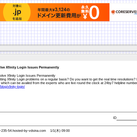
ve Xfinity Login Issues Permanently
lve Xfinity Login Issues Permanently
ting Xfinity Login problems on a regular basis? Do you want to get the real time resolutions?
rt which can be availed from the experts who are live round the clock at 24by7 helpline number
/
blog/
xfinity-login/
ID
235-54.hosted-by-vdsina.com 1/1(木) 09:00