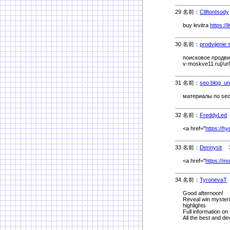
29 名前：
CliftonIsody
buy levitra
https://
30 名前：
prodvijenie
поисковое продви
v-moskve11.ru[/url]
31 名前：
seo blog_u
материалы по seo 
32 名前：
FreddyLed
<a href="
https://h
33 名前：
Dennysit
3/
<a href="
https://m
34 名前：
TyronevaT
Good afternoon!
Reveal win mysteri
highlights
Full information on 
All the best and d