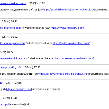
 saitov v moskve_eaKa
3/5(木) 15:28
щиеся продвижением сайтов [url=
https://prodvizhenie-sajtov-v-moskve11.ru/
]компании 
3/5(木) 16:22
ydra-marketru.com/
">wethenorth shop </a>
https://hydra-marketru.com/
3/5(木) 16:22
ydra-marketplace.com/
">darkmarket list </a>
https://hydra-marketplace.com/
(木) 16:22
orrez-market-linkss.com/
">dark matter link </a>
https://torrez-market-linkss.com/
aita po trafiky_tiSt
3/5(木) 17:30
ичить трафик специалисты [url=
https://prodvizhenie-sajtov-po-trafiku6.ru/
]prodvizhenie-sajto
bEr
3/5(木) 17:38
[url=
https://seo-blog16.ru/
]материалы по seo[/url] .
/5(木) 17:41
rx.top/
#
]levitra-online[/url]