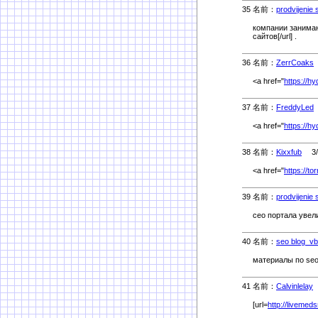
35 名前：
prodvijenie
компании занимаю
сайтов[/url] .
36 名前：
ZerrCoaks
<a href="
https://h
37 名前：
FreddyLed
<a href="
https://h
38 名前：
Kixxfub
3/5
<a href="
https://t
39 名前：
prodvijenie s
сео портала увел
40 名前：
seo blog_v
материалы по seo 
41 名前：
Calvinlelay
3
[url=
http://livemeds