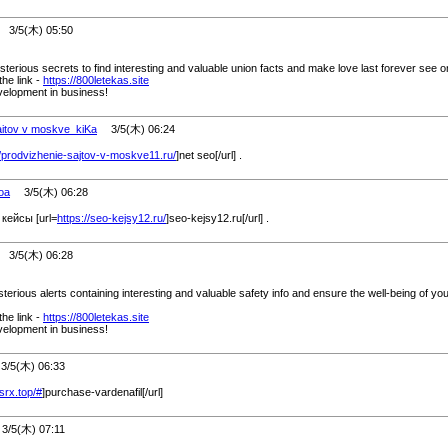
3/5(木) 05:50
terious secrets to find interesting and valuable union facts and make love last forever see o
the link -
https://800letekas.site
evelopment in business!
saitov v moskve_kiKa
3/5(木) 06:24
//prodvizhenie-sajtov-v-moskve11.ru/
]net seo[/url] .
oa
3/5(木) 06:28
кейсы [url=
https://seo-kejsy12.ru/
]seo-kejsy12.ru[/url] .
3/5(木) 06:28
rious alerts containing interesting and valuable safety info and ensure the well-being of yo
the link -
https://800letekas.site
evelopment in business!
5(木) 06:33
srx.top/
#
]purchase-vardenafil[/url]
/5(木) 07:11