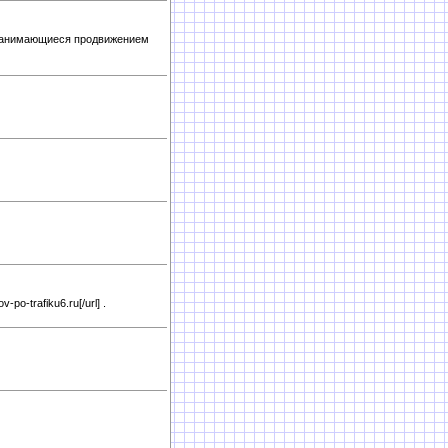
занимающиеся продвижением
v-po-trafiku6.ru[/url] .