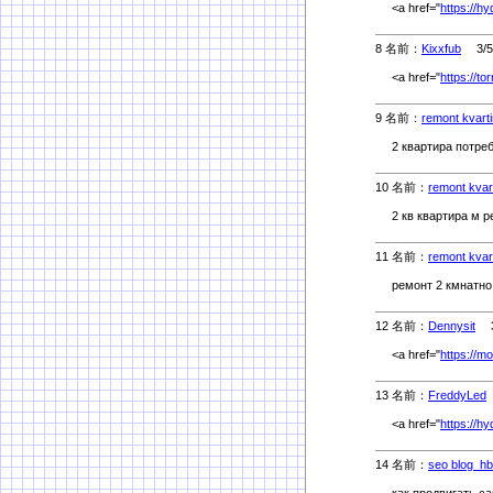
<a href="
https://h
8 名前：
Kixxfub
3/5(
<a href="
https://t
9 名前：
remont kvarti
2 квартира потреб
10 名前：
remont kvart
2 кв квартира м р
11 名前：
remont kvart
ремонт 2 кмнатно 
12 名前：
Dennysit
3/
<a href="
https://m
13 名前：
FreddyLed
<a href="
https://h
14 名前：
seo blog_hb