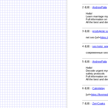
2 名前：
AndrewPaila
Hello!
Learn marriage mys
Full information on 
All the best and d
3 名前：
prodvijenie 
net seo [url=
https:
4 名前：
seo keisi_wq
современные seo 
5 名前：
AndrewPaila
Hello!
Decode urgent myste
safety protocols
Full information on 
All the best and d
6 名前：
Calvinlelay
3/
[url=
https://livemed
7 名前：
ZerrCoaks
3