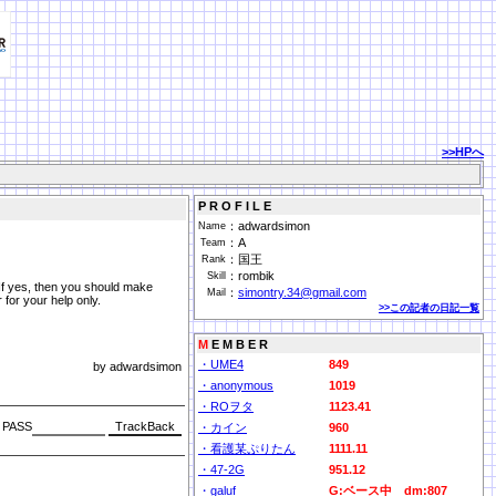
>>HPへ
P R O F I L E
：
adwardsimon
Name
：
A
Team
：
国王
Rank
：
rombik
Skill
 If yes, then you should make
：
simontry.34@gmail.com
Mail
 for your help only.
>>この記者の日記一覧
M
E M B E R
・UME4
849
by adwardsimon
・anonymous
1019
・ROヲタ
1123.41
PASS
・カイン
960
・看護某ぷりたん
1111.11
・47-2G
951.12
・galuf
G:ベース中 dm:807