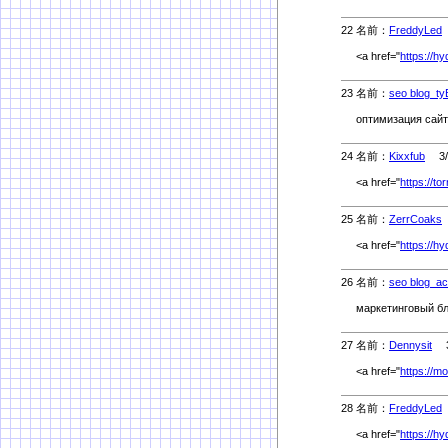
22 名前：
FreddyLed
<a href="
https://h
23 名前：
seo blog_ty
оптимизация сайта
24 名前：
Kixxfub
3/5
<a href="
https://t
25 名前：
ZerrCoaks
<a href="
https://h
26 名前：
seo blog_ac
маркетинговый бло
27 名前：
Dennysit
3/
<a href="
https://m
28 名前：
FreddyLed
<a href="
https://h