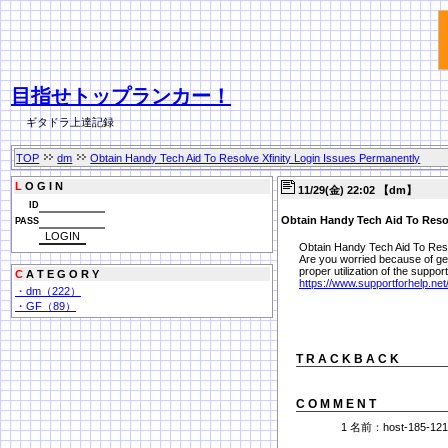
目指せトップランカー！
ギタドラ上達記録
TOP
dm
Obtain Handy Tech Aid To Resolve Xfinity Login Issues Permanently
L
O G I N
11/29(金) 22:02 【dm】
ID
Obtain Handy Tech Aid To Resol
PASS
Obtain Handy Tech Aid To Reso
Are you worried because of get
proper utilization of the suppo
C
A T E G O R Y
https://www.supportforhelp.net
・dm（222）
・GF（89）
T R A C K B A C K
C O M M E N T
1 名前：host-185-121-