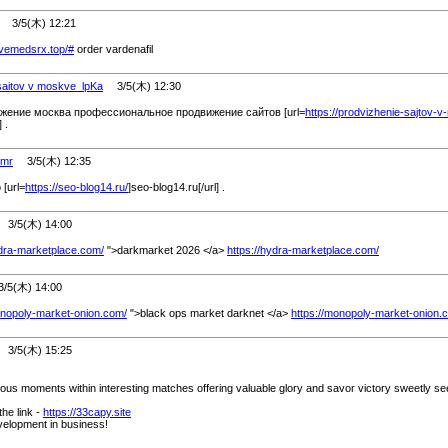
3/5(木) 12:21
livemedsrx.top/
#
order vardenafil
 saitov v moskve_lpKa
3/5(木) 12:30
жение москва профессиональное продвижение сайтов [url=
https://prodvizhenie-sajtov-
 .
nmr
3/5(木) 12:35
[url=
https://seo-blog14.ru/
]seo-blog14.ru[/url] .
3/5(木) 14:00
ydra-marketplace.com/
">darkmarket 2026 </a>
https://hydra-marketplace.com/
5(木) 14:00
onopoly-market-onion.com/
">black ops market darknet </a>
https://monopoly-market-onion.
3/5(木) 15:25
ous moments within interesting matches offering valuable glory and savor victory sweetly se
the link -
https://33capy.site
evelopment in business!