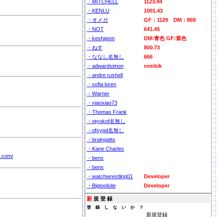
・MITCHELL
1123.94
・KENLU
1001.43
・オメガ
GF：1129 DM：869
・NOT
641.45
・keshigom
DM:青色 GF:紫色
・ねす
800.73
・ななし名無し
666
・adwardsimon
rombik
・andre rushell
・sofia loren
・Warner
・xiaoxiao73
・Thomas Frank
・otyokof名無し
・ofxypd名無し
・braingatts
・Kane Charles
n.com/
・bens
・bens
・watchwrestling01
Developer
・Bigtoolsite
Developer
新
規 登 録
登 録 し な い か ？