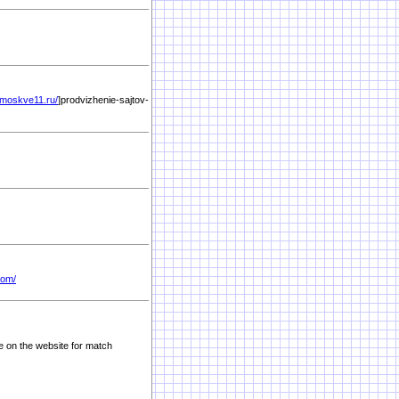
v-moskve11.ru/
]prodvizhenie-sajtov-
com/
e on the website for match