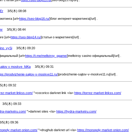
т статьи [url=
https://seo-blog15.ru/
]seo-blog15.ru[/url] .
uEr
3/5(木) 08:08
кетинга [url=
https://seo-blog16.ru/
]блог интернет-маркетинга[/url] .
mr
3/5(木) 08:44
ге [url=
https://seo-blog14.ru/
]статьи о маркетинге[/url] .
zino_vySi
3/5(木) 09:20
официальный [url=
https://t.me/
mellstroy_ggame/
]mellstroy casino официальный[/url] .
 saitov v moskve_fdKa
3/5(木) 09:31
tps://prodvizhenie-sajtov-v-moskve11.ru/
]prodvizhenie-sajtov-v-moskve11.ru[/url] .
(木) 09:32
orrez-market-linkss.com/
">cocorico darknet link </a>
https://torrez-market-linkss.com/
3/5(木) 09:33
ydra-marketru.com/
">darknet sites </a>
https://hydra-marketru.com/
5(木) 09:36
onopoly-market-onion.com/
">drughub darknet url </a>
https://monopoly-market-onion.com/