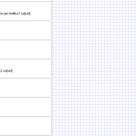
v-po-trafiku7.ru[/url] .
ru[/url] .