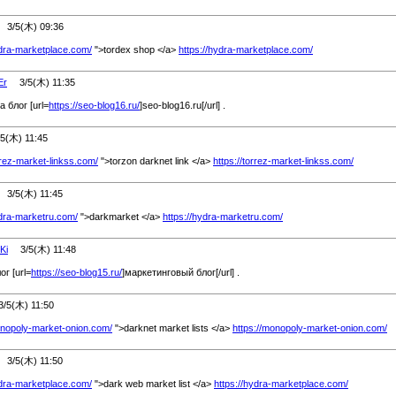
3/5(木) 09:36
ydra-marketplace.com/
">tordex shop </a>
https://hydra-marketplace.com/
Er
3/5(木) 11:35
 блог [url=
https://seo-blog16.ru/
]seo-blog16.ru[/url] .
(木) 11:45
orrez-market-linkss.com/
">torzon darknet link </a>
https://torrez-market-linkss.com/
3/5(木) 11:45
ydra-marketru.com/
">darkmarket </a>
https://hydra-marketru.com/
Ki
3/5(木) 11:48
г [url=
https://seo-blog15.ru/
]маркетинговый блог[/url] .
5(木) 11:50
onopoly-market-onion.com/
">darknet market lists </a>
https://monopoly-market-onion.com/
3/5(木) 11:50
ydra-marketplace.com/
">dark web market list </a>
https://hydra-marketplace.com/