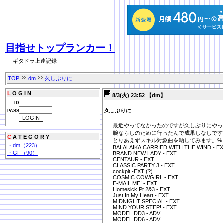
目指せトップランカー！
ギタドラ上達記録
TOP
dm
久しぶりに
L
O G I N
8/3(火) 23:52 【dm】
ID
久しぶりに
PASS
最近やってなかったのですが久しぶりにやっ
腕ならしのために行ったんで成果しなしです
C
A T E G O R Y
とりあえずスキル対象曲を晒してみます。%ま
・dm（223）
BALALAIKA,CARRIED WITH THE WIND - E
・GF（90）
BRAND NEW LADY - EXT
CENTAUR - EXT
CLASSIC PARTY 3 - EXT
cockpit -EXT (?)
COSMIC COWGIRL - EXT
E-MAIL ME! - EXT
Homesick Pt.2&3 - EXT
Just In My Heart - EXT
MIDNIGHT SPECIAL - EXT
MIND YOUR STEP! - EXT
MODEL DD3 - ADV
MODEL DD6 - ADV