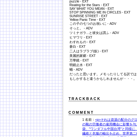
puzzle - EXT
Reating for the Stars - EXT
SAY WHAT YOU MEAN - EXT
STOP SPINNING ME IN CIRCLES - EXT
SUNRISE STREET - EXT
Yellow Panic Time - EXT
この子の七つのお祝いに - ADV
そっと。 - ADV
ツミナガラ...と彼女は謂ふ - ADV
ヒマワリ - EXT
わすれもの - EXT
蒼白 - EXT
二人はラブラブ(仮) - EXT
美麗的家郷 - EXT
万華鏡 - EXT
明鏡止水 - EXT
蛹 - ADV
だったと思います。メモったりしてる訳では
もしかすると違うかもしれませんが・・・。
T R A C K B A C K
C O M M E N T
1 名前：
<p>それは資源の配分のグロ
の靴の労働者の雇用機会に影響を与
袋、"ワンダフル中国台湾"と同様に
繊維と衣服の輸出を占め、世界第二