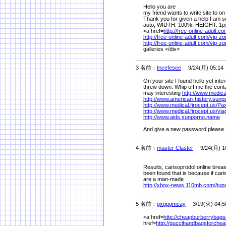
Hello you are
my friend wants to write site to o
Thank you for given a help I am s
auto; WIDTH: 100%; HEIGHT: 1p
<a href=
http://free-online-adult.co
http://free-online-adult.com/
vip-zo
http://free-online-adult.com/
vip-zo
galleries </div>
3 名前：
Incefesee
9/24(月) 05:14
On your site I found hello yet int
threw down. Whip off me the conta
may interesting
http://www.medical
http://www.american-history.sun
http://www.medical.firocept.us/
Pax
http://www.medical.firocept.us/
via
http://www.aids.sunporno.name
And give a new password please.
4 名前：
master Claster
9/24(月) 16
Results, carisoprodol online brea
been found that is because if cari
are a man-made
http://xbox-news.110mb.com//tup
5 名前：
gxgpgmeay
3/19(火) 04:5
<a href=
http://cheapburberrybags
href=
http://guccihandbagsforche