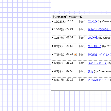
【Crescent】の日記一覧
■
15:15
( ´ﾟдﾟ`)
(by Cresce
12/22(水)
【dm】
■
22:21
10/18(月)
【dm】
眠らないでやると
■
01:37
10/8(金)
【dm】
900達成
(by Cresc
■
23:52
8/3(火)
【dm】
久しぶりに
(by Cre
■
04:42
7/16(金)
【dm】
800超えヽ(ﾟ∀ﾟ)メ(
■
23:16
6/4(金)
【dm】
涙のトッカータ
(by
■
02:55
6/2(水)
【dm】
疲れ
(by Crescent)
■
22:19
5/31(月)
【dm】
とりあえず・・・
(