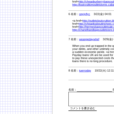
href=
http://cheapburberrybagsou
http://louisvuittonoutletstores.ca
6 名前：
oqyiyifyc
3/22(金) 04:01
<a href=
http://outletslouisvuitton
href=
http://cheaplouboutinshoes
href=
http://hermesbagsoutletsal
http://chanelhandbagsoutletstore
7 名前：
weangedaywhef
3/29(金) 
When you end up trapped in the q
your debts, and other untimely cos
a sudden economic pickle. <a hre
Payday loans UK are be used for 
to pay these unexpected costs tha
loans there is no long procedure.
8 名前：
tuerrodqv
10/22(火) 12:11
名前：
E