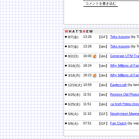
W
H A T 'S
N
E W
■
13:26
Teks kosong
(by T
8/7(金)
【GF】
■
13:26
Teks kosong
(by T
8/7(金)
【dm】
■
16:00
Generate UTM Trac
8/2(日)
【dm】
■
18:24
Why Millions of F
3/16(月)
【dm】
■
18:23
Why Millions of F
3/16(月)
【dm】
■
10:59
Eaglercraft
(by ben
12/16(火)
【dm】
■
11:51
Restore Old Photo
6/25(水)
【dm】
■
11:51
<a href="https://r
6/25(水)
【dm】
■
11:10
Neodymium Magne
5/6(火)
【GF】
■
07:51
Fan Clutch
(by xia
5/6(火)
【GF】