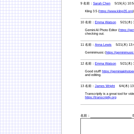
9 名前：
Sarah Chen
5/19(火) 10:5
Kling 3.5 (
https://www.kling35.org
10 名前：
Emma Watson
5/21(木) 1
Gemini AI Photo Editor (
https://ge
checking out.
11 名前：
Anna Lewis
5/21(木) 13:
Geminimusic (
https://geminimusic
12 名前：
Emma Watson
5/21(木) 1
Good stuff!
https://geminiaiphotoe
and editing.
13 名前：
James Wright
6/4(木) 13
Transcriptly is a great tool for vid
https://transcriptly.org
名前：
E