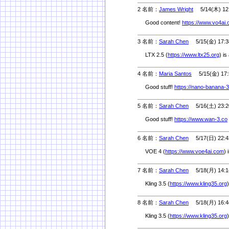
2 名前：
James Wright
5/14(木) 12
Good content!
https://www.vo4ai.
3 名前：
Sarah Chen
5/15(金) 17:3
LTX 2.5 (
https://www.ltx25.org
) is
4 名前：
Maria Santos
5/15(金) 17:
Good stuff!
https://nano-banana-3
5 名前：
Sarah Chen
5/16(土) 23:2
Good stuff!
https://www.wan-3.co
6 名前：
Sarah Chen
5/17(日) 22:4
VOE 4 (
https://www.voe4ai.com
) 
7 名前：
Sarah Chen
5/18(月) 14:1
Kling 3.5 (
https://www.kling35.org
8 名前：
Sarah Chen
5/18(月) 16:4
Kling 3.5 (
https://www.kling35.org