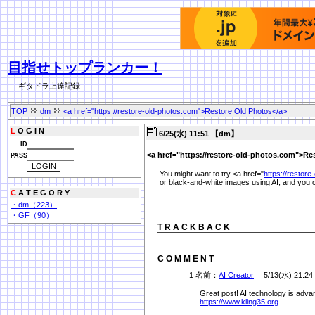
目指せトップランカー！
ギタドラ上達記録
TOP
dm
<a href="https://restore-old-photos.com">Restore Old Photos</a>
L
O G I N
6/25(水) 11:51 【dm】
ID
<a href="https://restore-old-photos.com">Re
PASS
You might want to try <a href="
https://restor
or black-and-white images using AI, and you 
C
A T E G O R Y
・dm（223）
・GF（90）
T R A C K B A C K
C O M M E N T
1 名前：
AI Creator
5/13(水) 21:24
Great post! AI technology is advan
https://www.kling35.org