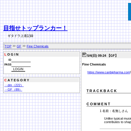
目指せトップランカー！
ギタドラ上達記録
TOP
GF
Fine Chemicals
L
O G I N
5/4(日) 09:24 【GF】
ID
Fine Chemicals
PASS
https://www.canbipharma.com
C
A T E G O R Y
・dm（222）
・GF（89）
T R A C K B A C K
C O M M E N T
1 名前：名無しさん 4/3
Unlike typical mus
contributes to shap