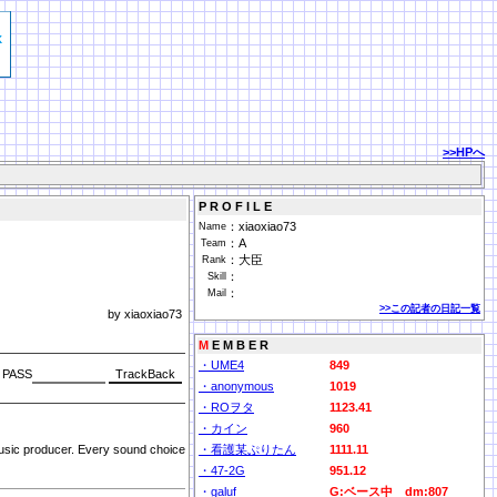
>>HPへ
P R O F I L E
：
xiaoxiao73
Name
：
A
Team
：
大臣
Rank
：
Skill
：
Mail
>>この記者の日記一覧
by xiaoxiao73
M
E M B E R
・UME4
849
PASS
・anonymous
1019
・ROヲタ
1123.41
・カイン
960
music producer. Every sound choice
・看護某ぷりたん
1111.11
・47-2G
951.12
・galuf
G:ベース中 dm:807