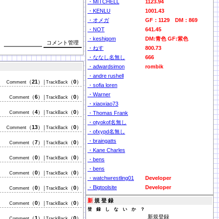
・MITCHELL
1123.94
・KENLU
1001.43
・オメガ
GF：1129 DM：869
・NOT
641.45
・keshigom
DM:青色 GF:紫色
・ねす
800.73
・ななし名無し
666
・adwardsimon
rombik
・andre rushell
（
21
）
（
0
）
Comment
│TrackBack
・sofia loren
・Warner
（
6
）
（
0
）
Comment
│TrackBack
・xiaoxiao73
（
4
）
（
0
）
Comment
│TrackBack
・Thomas Frank
・otyokof名無し
（
13
）
（
0
）
Comment
│TrackBack
・ofxypd名無し
・braingatts
（
7
）
（
0
）
Comment
│TrackBack
・Kane Charles
（
0
）
（
0
）
Comment
│TrackBack
・bens
・bens
（
0
）
（
0
）
Comment
│TrackBack
・watchwrestling01
Developer
・Bigtoolsite
Developer
（
0
）
（
0
）
Comment
│TrackBack
新
規 登 録
（
0
）
（
0
）
Comment
│TrackBack
登 録 し な い か ？
（
1
）
（
0
）
Comment
│TrackBack