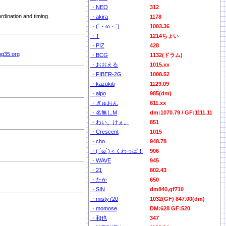
・NEO
312
dination and timing.
・akira
1178
・(`・ω・´)
1003.36
・T
1214ちょい
・PIZ
428
ing35.org
・BCG
1132(ドラム)
・おおえる
1015.xx
・FIBER-2G
1008.52
・kazukiti
1129.09
・aipo
985(dm)
・ぎゅおん
811.xx
・名無しM
dm:1070.79 / GF:1111.11
・わい。けぇ。
851
・Crescent
1015
・cho
948.78
・( ´ω`)＜くわっぱ！
906
・WAVE
945
・21
802.43
・たか
650
・SIN
dm840,gf710
・misty720
1032(GF) 847.00(dm)
・momose
DM:628 GF:520
・和也
347