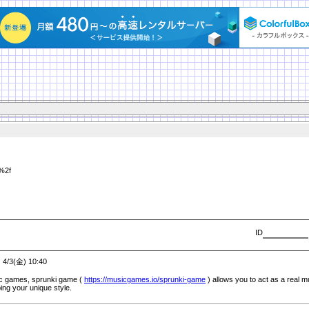
%2f
ID
(金) 10:40
ic games, sprunki game (
https://musicgames.io/
sprunki-game
) allows you to act as a real 
ing your unique style.