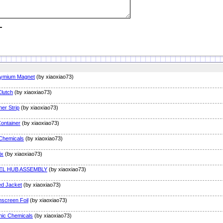
ymium Magnet
(by xiaoxiao73)
lutch
(by xiaoxiao73)
er Strip
(by xiaoxiao73)
Container
(by xiaoxiao73)
Chemicals
(by xiaoxiao73)
ix
(by xiaoxiao73)
EL HUB ASSEMBLY
(by xiaoxiao73)
ed Jacket
(by xiaoxiao73)
screen Foil
(by xiaoxiao73)
nic Chemicals
(by xiaoxiao73)