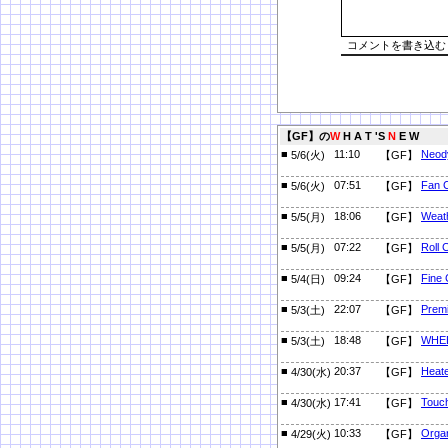
【GF】の
W
H A T 'S
N
E W
■
11:10
Neod
5/6(火)
【GF】
■
07:51
Fan C
5/6(火)
【GF】
■
18:06
Weath
5/5(月)
【GF】
■
07:22
Roll 
5/5(月)
【GF】
■
09:24
Fine 
5/4(日)
【GF】
■
22:07
Prem
5/3(土)
【GF】
■
18:48
WHE
5/3(土)
【GF】
■
20:37
Heat
4/30(水)
【GF】
■
17:41
Touch
4/30(水)
【GF】
■
10:33
Orga
4/29(火)
【GF】