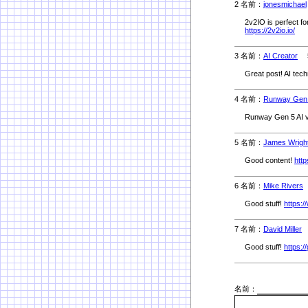
2 名前：
jonesmichael
2v2IO is perfect f
https://2v2io.io/
3 名前：
AI Creator
5/
Great post! AI tech
4 名前：
Runway Gen
Runway Gen 5 AI v
5 名前：
James Wrigh
Good content!
http
6 名前：
Mike Rivers
5
Good stuff!
https:
7 名前：
David Miller
5
Good stuff!
https:/
名前：