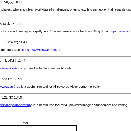
5/6(水) 16:14
or players who enjoy teamwork-based challenges, offering exciting gameplay that rewards coor
13(水) 21:24
nology is advancing so rapidly. For AI video generation, check out Kling 3.5 at
https://www.kl
 5
5/14(木) 11:48
ideo generator
https://www.runwaygen5.org
t
5/14(木) 12:44
s://www.vo4ai.org
is worth checking out for AI tools.
/16(土) 23:21
//www.wan-3.co
is a useful free tool for AI-powered video content creation.
/21(木) 13:50
/geminiaiphotoeditor.app
is a useful free tool for AI-powered image enhancement and editing.
E-mail：