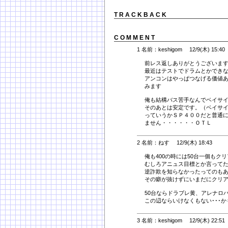
T R A C K B A C K
C O M M E N T
1 名前：keshigom 12/9(木) 15:40
前レス返しありがとうございま
最近はテストでドラムとかできなく
アンコンはやっぱつなげる価値
みます
俺も結構バス苦手なんでベイサ
そのあとは安定です。（ベイサ
っていうかＳＰ４００だと普通
ません・・・・・・ＯＴＬ
2 名前：ねす 12/9(木) 18:43
俺も400の時には50台一個もク
むしろアニュス目標とか言ってた
逆詐欺を知らなかったってのも
その癖が抜けずにいまだにクリア能力
50台ならドラブレ黄、アレナロ
この辺ならいけなくもない･･･か
3 名前：keshigom 12/9(木) 22:51