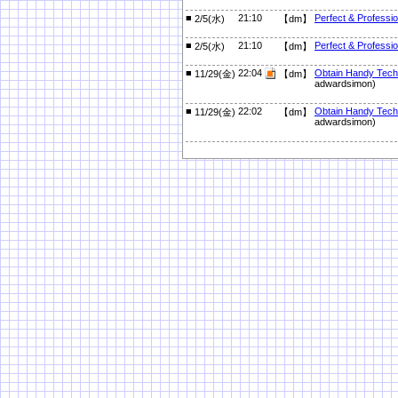
■
21:10
Perfect & Professi
2/5(水)
【dm】
■
21:10
Perfect & Professi
2/5(水)
【dm】
■
22:04
Obtain Handy Tech 
11/29(金)
【dm】
adwardsimon)
■
22:02
Obtain Handy Tech 
11/29(金)
【dm】
adwardsimon)