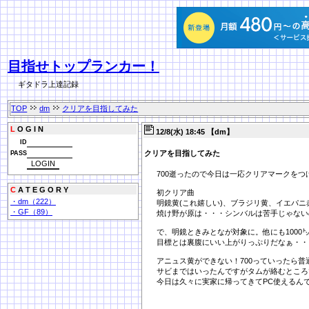
目指せトップランカー！
ギタドラ上達記録
TOP
dm
クリアを目指してみた
L
O G I N
12/8(水) 18:45 【dm】
ID
クリアを目指してみた
PASS
700逝ったので今日は一応クリアマークをつ
C
A T E G O R Y
初クリア曲
・dm（222）
明鏡黄(これ嬉しい)、ブラジリ黄、イエパニ
・GF（89）
焼け野が原は・・・シンバルは苦手じゃない
で、明鏡ときみとなが対象に。他にも1000
目標とは裏腹にいい上がりっぷりだなぁ・・
アニュス黄ができない！700っていったら普
サビまではいったんですがタムが絡むところ
今日は久々に実家に帰ってきてPC使えるんで譜