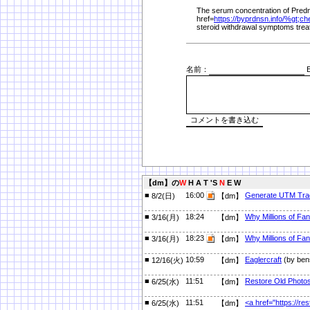
The serum concentration of Predn
href=
https://byprdnsn.info/
%
gt;ch
steroid withdrawal symptoms trea
名前：
E
【dm】の
W
H A T 'S
N
E W
■
16:00
Generate UTM Trac
8/2(日)
【dm】
■
18:24
Why Millions of Fa
3/16(月)
【dm】
■
18:23
Why Millions of Fa
3/16(月)
【dm】
■
10:59
Eaglercraft
(by ben
12/16(火)
【dm】
■
11:51
Restore Old Photo
6/25(水)
【dm】
■
11:51
<a href="https://r
6/25(水)
【dm】