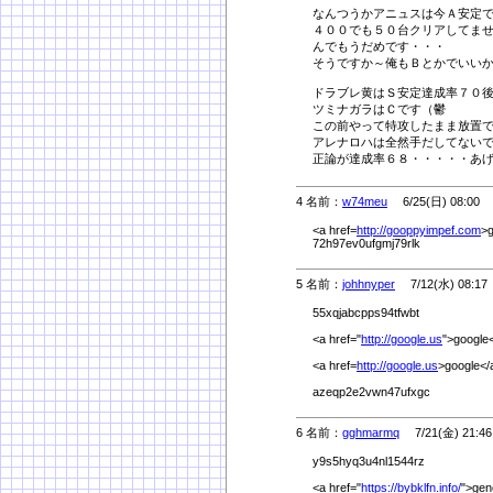
なんつうかアニュスは今Ａ安定
４００でも５０台クリアしてま
んでもうだめです・・・
そうですか～俺もＢとかでいい
ドラブレ黄はＳ安定達成率７０
ツミナガラはＣです（鬱
この前やって特攻したまま放置
アレナロハは全然手だしてない
正論が達成率６８・・・・・あ
4 名前：
w74meu
6/25(日) 08:00
<a href=
http://gooppyimpef.com
>
72h97ev0ufgmj79rlk
5 名前：
johhnyper
7/12(水) 08:17
55xqjabcpps94tfwbt
<a href="
http://google.us
">google
<a href=
http://google.us
>google</
azeqp2e2vwn47ufxgc
6 名前：
gghmarmq
7/21(金) 21:46
y9s5hyq3u4nl1544rz
<a href="
https://bybklfn.info/
">gen