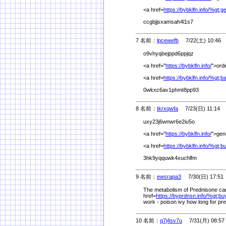
<a href=
https://bybklfn.info/
%
gt;g
ccgbjjsxamsah4l1s7
7 名前：
lpcewefb
7/22(土) 10:46
o9vhyqbejppd6ppjqz
<a href="
https://bybklfn.info/
">ord
<a href=
https://bybklfn.info/
%
gt;b
0wkxc6av1phmt8pp93
8 名前：
tkrxqwfa
7/23(日) 11:14
uxy23j6wnwr6e2iu5o
<a href="
https://bybklfn.info/
">gen
<a href=
https://bybklfn.info/
%
gt;b
3hk9yqquwk4xuchlfm
9 名前：
ewsrapa3
7/30(日) 17:51
The metabolism of Prednisone ca
href=
https://byprdnsn.info/
%
gt;bu
work - poison ivy how long for pr
10 名前：
q7j4sv7u
7/31(月) 08:57