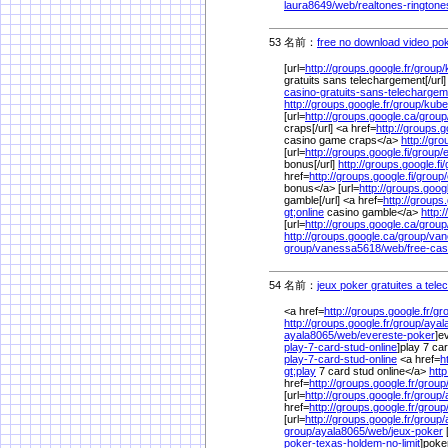
laura8649/
web/
realtones-ringtone
53 名前：
free no download video po
[url=
http://groups.google.fr/
group/
gratuits sans telechargement[/url]
casino-gratuits-sans-telecharge
http://groups.google.fr/
group/
kube
[url=
http://groups.google.ca/
group
craps[/url] <a href=
http://groups.g
casino game craps</a>
http://gr
[url=
http://groups.google.fi/
group/
bonus[/url]
http://groups.google.fi/
href=
http://groups.google.fi/
group/
bonus</a> [url=
http://groups.goog
gamble[/url] <a href=
http://groups
gt;online
casino gamble</a>
http:
[url=
http://groups.google.ca/
group
http://groups.google.ca/
group/
van
group/
vanessa5618/
web/
free-ca
54 名前：
jeux poker gratuites a tele
<a href=
http://groups.google.fr/
gr
http://groups.google.fr/
group/
ayal
ayala8065/
web/
evereste-poker
]e
play-7-card-stud-online
]play 7 car
play-7-card-stud-online
<a href=
h
gt;play
7 card stud online</a>
http
href=
http://groups.google.fr/
group
[url=
http://groups.google.fr/
group/
href=
http://groups.google.fr/
group
[url=
http://groups.google.fr/
group/
group/
ayala8065/
web/
jeux-poker
[
poker-texas-holdem-no-limit
]poker