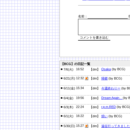
名前：
E
【BCG】の日記一覧
■
16:52
Osaka
(by BCG)
7/6(火)
【dm】
■
12:32
6/21(月)
【dm】
帰郷
(by BCG)
■
15:34
6/11(金)
【dm】
今週終わりー
(by B
■
19:56
Dream Again...
(by 
6/4(金)
【dm】
■
22:24
r.p.m.RED
(by BCG
6/3(木)
【dm】
■
16:22
6/1(火)
【dm】
煩い
(by BCG)
■
15:27
5/30(日)
【dm】
遠征行ってきました