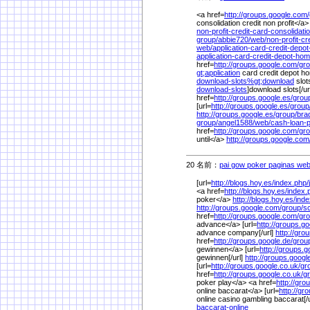
<a href=
http://groups.google.com/
consolidation credit non profit</a> 
non-profit-credit-card-consolidati
group/
abbie720/
web/
non-profit-cr
web/
application-card-credit-depo
application-card-credit-depot-ho
href=
http://groups.google.com/
gro
gt;application
card credit depot h
download-slots%
gt;download
slot
download-slots
]download slots[/ur
href=
http://groups.google.es/
grou
[url=
http://groups.google.es/
group
http://groups.google.es/
group/
bra
group/
angel1588/
web/
cash-loan-p
href=
http://groups.google.com/
gro
until</a>
http://groups.google.com
20 名前：
pai gow poker paginas web
[url=
http://blogs.hoy.es/
index.php/
<a href=
http://blogs.hoy.es/
index.
poker</a>
http://blogs.hoy.es/
inde
http://groups.google.com/
group/
sc
href=
http://groups.google.com/
gro
advance</a> [url=
http://groups.g
advance company[/url]
http://gro
href=
http://groups.google.de/
grou
gewinnen</a> [url=
http://groups.g
gewinnen[/url]
http://groups.googl
[url=
http://groups.google.co.uk/
gr
href=
http://groups.google.co.uk/
g
poker play</a> <a href=
http://gr
online baccarat</a> [url=
http://gr
online casino gambling baccarat[/
baccarat-online