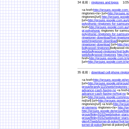
34 名前：
ringtones and logos
1/25(
<a href=
http://groups.google.com.t
ringtones</a> [url=
http://groups.g
ringtones[/url]
http://groups.google
[url=
http://groups.google.com.au/
polyphonic-ringtones-for-samsun
href=
http://groups.google.com.au/
gt;polyphonic
ringtones for sams
polyphonic-ringtones-for-samsun
ringetoner-download%
gt;ringeton
web/
ringetoner-download
]ringeto
ringetoner-download
[url=
http://g
bollywood-ringtones
]bollywood rin
web/
bollywood-ringtones%
gt;bol
web/
bollywood-ringtones
http://g
href=
http://groups.google.com.tr/
g
[url=
http://groups.google.com.tr/
g
35 名前：
download cell phone ringto
<a href=
http://groups.google.pt/
gr
[url=
http://groups.google.pt/
group/
group/
brandy1115/
web/
ringtones-
advance-cash-faxing-no
<a href=
advance-cash-faxing-no%
gt;no
fa
[url=
http://groups.google.com/
gro
no[/url] [url=
http://groups.google.c
ringtones[/url] <a href=
http://grou
gt;siemens
ringtones</a>
http://g
http://groups.google.de/
group/
finl
group/
finley9162/
web/
poker-star
group/
finley9162/
web/
poker-star
glen47/
web/
tornei-di-poker%
gt;to
tornei-di-poker
]tornei di poker[/url