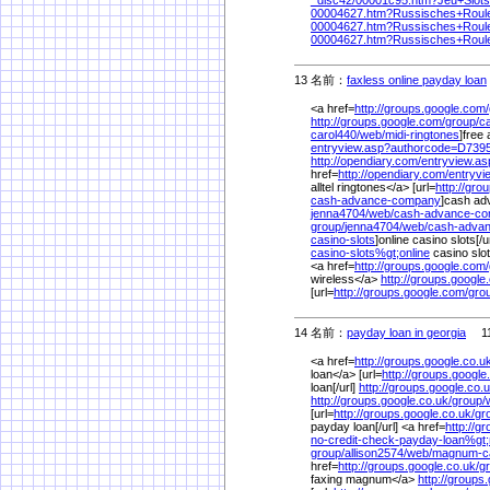
00004627.htm?Russisches+Roule
00004627.htm?Russisches+Roule
00004627.htm?Russisches+Roul
13 名前：
faxless online payday loan
<a href=
http://groups.google.com/
http://groups.google.com/
group/
ca
carol440/
web/
midi-ringtones
]free 
entryview.asp?authorcode=D73
http://opendiary.com/
entryview.a
href=
http://opendiary.com/
entryv
alltel ringtones</a> [url=
http://gro
cash-advance-company
]cash ad
jenna4704/
web/
cash-advance-c
group/
jenna4704/
web/
cash-adva
casino-slots
]online casino slots[/u
casino-slots%
gt;online
casino slo
<a href=
http://groups.google.com/
wireless</a>
http://groups.google
[url=
http://groups.google.com/
gro
14 名前：
payday loan in georgia
11/
<a href=
http://groups.google.co.u
loan</a> [url=
http://groups.google
loan[/url]
http://groups.google.co.u
http://groups.google.co.uk/
group/
[url=
http://groups.google.co.uk/
gr
payday loan[/url] <a href=
http://g
no-credit-check-payday-loan%
gt
group/
allison2574/
web/
magnum-c
href=
http://groups.google.co.uk/
g
faxing magnum</a>
http://groups