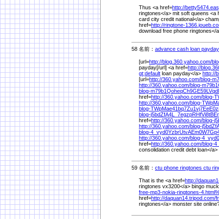
Thus <a href=
http://betty5474.ea
ringtones</a> mit soft queens <a 
card city credit national</a> champ
href=
http://ringtone-1366.joueb.c
download free phone ringtones</a> 
58 名前：
advance cash loan payday
[url=
http://blog.360.yahoo.com/
bl
payday[/url] <a href=
http://blog.3
gt;default
loan payday</a>
http:/
[url=
http://360.yahoo.com/
blog-m
http://360.yahoo.com/
blog-m79b
blog-m79b1QoheqCh9GE59LVq
href=
http://360.yahoo.com/
blog-
http://360.yahoo.com/
blog-TWpM
blog-TWpMae41bq7Zu1vj7EeE0z
blog-j5bdZfA4L_7egzpRHfVi8tB
href=
http://360.yahoo.com/
blog-
http://360.yahoo.com/
blog-j5bdZ
blog-4_vyd0YzbrUtvAEm0W7Gp
http://360.yahoo.com/
blog-4_vy
href=
http://360.yahoo.com/
blog-
consolidation credit debt loan</a>
59 名前：
ctu phone ringtones ctu ri
That is the <a href=
http://daquan1
ringtones vx3200</a> bingo muck 
free-mp3-nokia-ringtones-4.html
href=
http://daquan14.tripod.com/
f
ringtones</a> monster site online