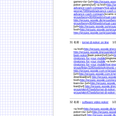
games</a> [url=
http://groups.goog
poker games[/url] <a href=
http://
advance-cash-company%
gt;adv
george7089/
web/
advance-cash-
advance-cash-company
]scams o
group/
benny8049/
web/
virtual-ca
http://groups.google.dk/
group/
ben
group/
benny8049/
web/
virtual-ca
[url=
http://groups.google.se/
group
href=
http://groups.google.se/
grou
http://groups.google.se/
group/
gab
31 名前：
tornei di poker on line
1/25
<a href=
http://groups.google.it/
gro
http://groups.google.it/
group/
glen4
bwin-poker
]bwin poker[/url] [url=
h
ringtones-for-your-mobile
]rington
ringtones-for-your-mobile
<a href
ringtones-for-your-mobile%
gt;rin
group/
finlay3280/
web/
polyphonic-
http://groups.google.com.tr/
group/
[url=
http://groups.google.com.tr/
g
download[/url]
http://groups.googl
href=
http://groups.google.com/
gro
loan</a> [url=
http://groups.google
loan[/url]
http://groups.google.it/
gr
group/
glen47/
web/
tornei-di-poker-
group/
glen47/
web/
tornei-di-poker
32 名前：
software video poker
1/25
<a href=
http://groups.google.dk/
g
poker</a> [url=
http://groups.googl
poker[/url]
http://groups.google.dk