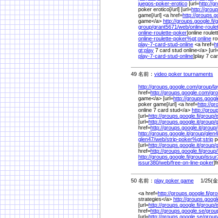
juegos-poker-erotico
[url=
http://g
poker erotico[/url] [url=
http://group
game[/url] <a href=
http://groups.go
game</a>
http://groups.google.fi/
g
group/
grant5671/
web/
online-roule
online-roulette-poker
]online roulet
online-roulette-poker%
gt;online
ro
play-7-card-stud-online
<a href=
h
gt;play
7 card stud online</a> [url
play-7-card-stud-online
]play 7 car
49 名前：
video poker tournaments
1
http://groups.google.com/
group/
la
href=
http://groups.google.com/
gro
game</a> [url=
http://groups.goog
poker game[/url] <a href=
http://gr
online 7 card stud</a>
http://group
[url=
http://groups.google.fi/
group/
i
[url=
http://groups.google.it/
group/
g
href=
http://groups.google.it/
group/
http://groups.google.it/
group/
glen4
glen47/
web/
strip-poker%
gt;strip
p
[url=
http://groups.google.it/
group/
g
href=
http://groups.google.fi/
group/
http://groups.google.fi/
group/
issur
issur380/
web/
free-on-line-poker
]f
50 名前：
play poker game
1/25(金)
<a href=
http://groups.google.fi/
gro
strategies</a>
http://groups.google
[url=
http://groups.google.fi/
group/
i
href=
http://groups.google.se/
grou
[url=
http://groups.google.se/
group