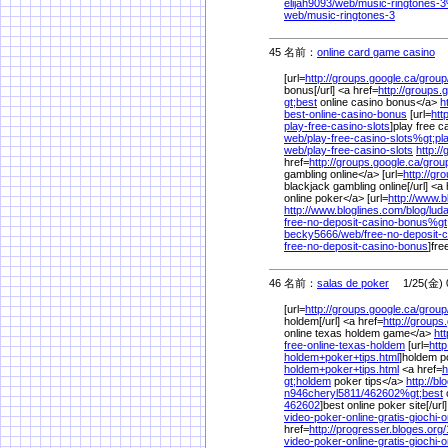
elijah9093/
web/
music-ringtones-
web/
music-ringtones-3
45 名前：
online card game casino
1/
[url=
http://groups.google.ca/
group
bonus[/url] <a href=
http://groups.
gt;best
online casino bonus</a>
h
best-online-casino-bonus
[url=
htt
play-free-casino-slots
]play free c
web/
play-free-casino-slots%
gt;pl
web/
play-free-casino-slots
http:/
href=
http://groups.google.ca/
grou
gambling online</a> [url=
http://gr
blackjack gambling online[/url] <a 
online poker</a> [url=
http://www.b
http://www.bloglines.com/
blog/
lud
free-no-deposit-casino-bonus%
gt
becky5666/
web/
free-no-deposit-
free-no-deposit-casino-bonus
]fre
46 名前：
salas de poker
1/25(金) 0
[url=
http://groups.google.ca/
group
holdem[/url] <a href=
http://groups
online texas holdem game</a>
ht
free-online-texas-holdem
[url=
htt
holdem+poker+tips.html
]holdem po
holdem+poker+tips.html
<a href=
h
gt;holdem
poker tips</a>
http://b
n946cheryl5811/
462602%
gt;best
o
462602
]best online poker site[/url
video-poker-online-gratis-giochi-
href=
http://progresser.bloges.org/
video-poker-online-gratis-giochi-