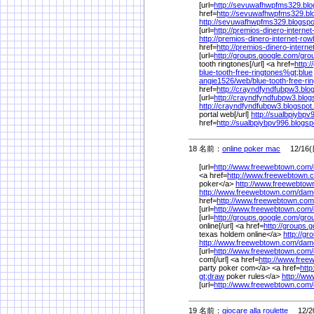
[url=
http://sevuwafhwpfms329.bl
href=
http://sevuwafhwpfms329.bl
http://sevuwafhwpfms329.blogsp
[url=
http://premios-dinero-interne
http://premios-dinero-internet-ro
href=
http://premios-dinero-intern
[url=
http://groups.google.com/
gro
tooth ringtones[/url] <a href=
http:
blue-tooth-free-ringtones%
gt;blue
angie1526/
web/
blue-tooth-free-ri
href=
http://crayndfyndfubpw3.blo
[url=
http://crayndfyndfubpw3.blo
http://crayndfyndfubpw3.blogspo
portal web[/url]
http://sualbpiybp
href=
http://sualbpiybpv996.blogs
18 名前：
online poker mac
12/16(日
[url=
http://www.freewebtown.com/
<a href=
http://www.freewebtown.
poker</a>
http://www.freewebtow
http://www.freewebtown.com/
dam
href=
http://www.freewebtown.com
[url=
http://www.freewebtown.com/
[url=
http://groups.google.com/
gro
online[/url] <a href=
http://groups.
texas holdem online</a>
http://g
http://www.freewebtown.com/
dam
[url=
http://www.freewebtown.com/
com[/url] <a href=
http://www.free
party poker com</a> <a href=
htt
gt;draw
poker rules</a>
http://w
[url=
http://www.freewebtown.com/
19 名前：
giocare alla roulette
12/20