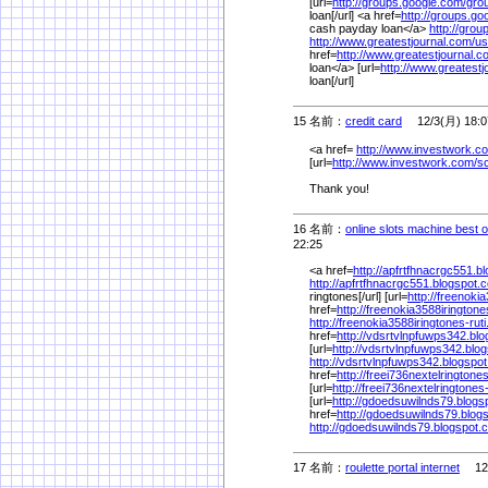
[url=
http://groups.google.com/
gro
loan[/url] <a href=
http://groups.go
cash payday loan</a>
http://gro
http://www.greatestjournal.com/
us
href=
http://www.greatestjournal.c
loan</a> [url=
http://www.greatestj
loan[/url]
15 名前：
credit card
12/3(月) 18:0
<a href=
http://www.investwork.c
[url=
http://www.investwork.com/
sc
Thank you!
16 名前：
online slots machine best 
22:25
<a href=
http://apfrtfhnacrgc551.b
http://apfrtfhnacrgc551.blogspot.
ringtones[/url] [url=
http://freenoki
href=
http://freenokia3588iringtone
http://freenokia3588iringtones-rut
href=
http://vdsrtvlnpfuwps342.bl
[url=
http://vdsrtvlnpfuwps342.blo
http://vdsrtvlnpfuwps342.blogspo
href=
http://freei736nextelrington
[url=
http://freei736nextelringtone
[url=
http://gdoedsuwilnds79.blog
href=
http://gdoedsuwilnds79.blog
http://gdoedsuwilnds79.blogspot.
17 名前：
roulette portal internet
12/1