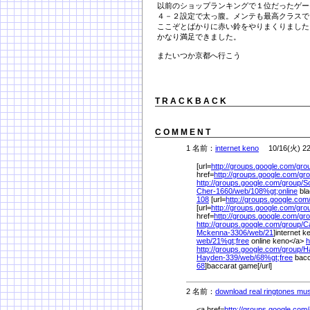
以前のショップランキングで１位だったゲー
４－２設定で太っ腹。メンテも最高クラスで
ここぞとばかりに赤い鈴をやりまくりました
かなり満足できました。
またいつか京都へ行こう
T R A C K B A C K
C O M M E N T
1 名前：
internet keno
10/16(火) 22
[url=
http://groups.google.com/
gro
href=
http://groups.google.com/
gro
http://groups.google.com/
group/
S
Cher-1660/
web/
108%
gt;online
bla
108
[url=
http://groups.google.com
[url=
http://groups.google.com/
gro
href=
http://groups.google.com/
gro
http://groups.google.com/
group/
C
Mckenna-3306/
web/
21
]internet k
web/
21%
gt;free
online keno</a>
h
http://groups.google.com/
group/
H
Hayden-339/
web/
68%
gt;free
bacc
68
]baccarat game[/url]
2 名前：
download real ringtones mus
<a href=
http://groups.google.com/