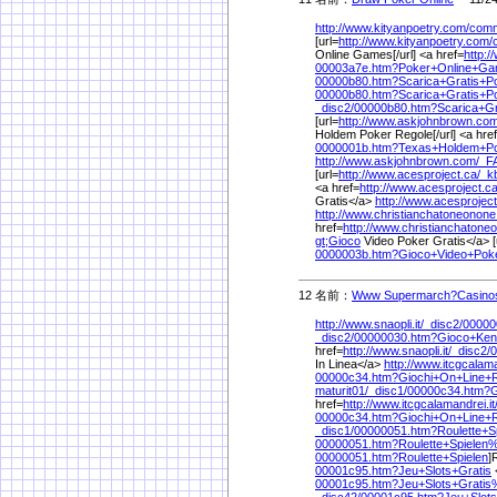
http://www.kityanpoetry.com/
comm
[url=
http://www.kityanpoetry.com/
Online Games[/url] <a href=
http:/
00003a7e.htm?Poker+Online+G
00000b80.htm?Scarica+Gratis+P
00000b80.htm?Scarica+Gratis+
_disc2/
00000b80.htm?Scarica+Gr
[url=
http://www.askjohnbrown.com
Holdem Poker Regole[/url] <a hre
0000001b.htm?Texas+Holdem+P
http://www.askjohnbrown.com/
_F
[url=
http://www.acesproject.ca/
_k
<a href=
http://www.acesproject.ca
Gratis</a>
http://www.acesproject
http://www.christianchatoneonon
href=
http://www.christianchatone
gt;Gioco
Video Poker Gratis</a> [
0000003b.htm?Gioco+Video+Poke
12 名前：
Www Supermarch?Casino
http://www.snaopli.it/
_disc2/
00000
_disc2/
00000030.htm?Gioco+Keno
href=
http://www.snaopli.it/
_disc2/
0
In Linea</a>
http://www.itcgcalama
00000c34.htm?Giochi+On+Line+R
maturit01/
_disc1/
00000c34.htm?G
href=
http://www.itcgcalamandrei.it
00000c34.htm?Giochi+On+Line+R
_disc1/
00000051.htm?Roulette+S
00000051.htm?Roulette+Spielen
00000051.htm?Roulette+Spielen
]
00001c95.htm?Jeu+Slots+Gratis
00001c95.htm?Jeu+Slots+Gratis
_disc42/
00001c95.htm?Jeu+Slots