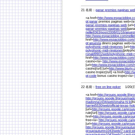
21 名前：
ganar premios paginas we
<a href=
http://www.espacioblog.c
gt;ganar
premios paginas web</
ganar-premios-paginas-web
[url=
ganar-premios-paginas-web
]gana
nellie8363/
post/
2008/
01/
16/
apues
http://www.espacioblog.com/
nelli
href=
http://www.espacioblog.com/
gt;apuesta
dinero paginas web</
polyphonic-midi-ringtones
[url=
htt
polyphonic-midi-ringtones
]polypho
ronald9901/
web/
polyphonic-midi-
href=
http://www.espacioblog.com/
casino</a>
http://www.espacioblo
[url=
http://www.espacioblog.com/
n
casino[/url] [url=
http://www.blurty.
casino tropez[/url] <a href=
http://
gt;code
bonus casino tropez</a>
22 名前：
free on line poker
1/20(日)
<a href=
http://groups.google.fi/
gro
http://groups.google.fi/
group/
mado
madonna1434/
web/
omaha-hi-lo
]h
harriet5530/
web/
official-texas-h
[url=
http://groups.google.ca/
group
rule[/url]
http://groups.google.ca/
g
href=
http://groups.google.ca/
grou
free</a>
http://groups.google.ca/
g
[url=
http://groups.google.ca/
group
http://groups.google.fi/
group/
autu
group/
autumn1043/
web/
7-card-s
group/
autumn1043/
web/
7-card-s