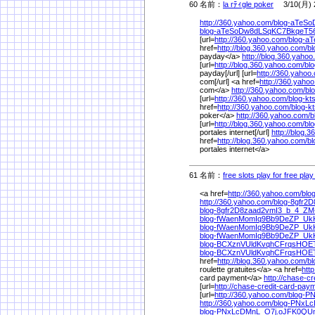
60 名前：
la rﾃｨgle poker
3/10(月) 2
http://360.yahoo.com/
blog-aTeS
blog-aTeSoDw8dLSqKC7BkqeT5
[url=
http://360.yahoo.com/
blog-a
href=
http://blog.360.yahoo.com/
b
payday</a>
http://blog.360.yahoo
[url=
http://blog.360.yahoo.com/
bl
payday[/url] [url=
http://360.yahoo
com[/url] <a href=
http://360.yaho
com</a>
http://360.yahoo.com/
bl
[url=
http://360.yahoo.com/
blog-k
href=
http://360.yahoo.com/
blog-
poker</a>
http://360.yahoo.com/
b
[url=
http://blog.360.yahoo.com/
bl
portales internet[/url]
http://blog.
href=
http://blog.360.yahoo.com/
b
portales internet</a>
61 名前：
free slots play for free play
<a href=
http://360.yahoo.com/
blo
http://360.yahoo.com/
blog-8gfr2
blog-8gfr2D8zaad2vmI3_b_4_ZM
blog-fWaenMomIq9Bb9DeZP_U
blog-fWaenMomIq9Bb9DeZP_Uk
blog-fWaenMomIq9Bb9DeZP_Uk
blog-BCXznVUldKvqhCFrqsHOET
blog-BCXznVUldKvqhCFrqsHOET
href=
http://blog.360.yahoo.com/
b
roulette gratuites</a> <a href=
htt
card payment</a>
http://chase-c
[url=
http://chase-credit-card-pay
[url=
http://360.yahoo.com/
blog-P
http://360.yahoo.com/
blog-PNxL
blog-PNxLcDMnL_O7j.oJFK0Q