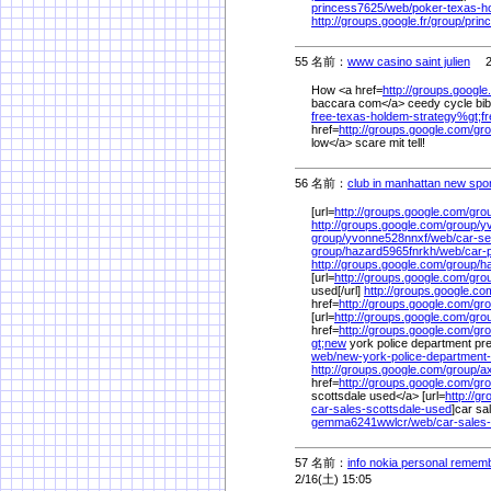
princess7625/
web/
poker-texas-h
http://groups.google.fr/
group/
prin
55 名前：
www casino saint julien
2/
How <a href=
http://groups.google.
baccara com</a> ceedy cycle bibl
free-texas-holdem-strategy%
gt;f
href=
http://groups.google.com/
gro
low</a> scare mit tell!
56 名前：
club in manhattan new spo
[url=
http://groups.google.com/
gro
http://groups.google.com/
group/
y
group/
yvonne528nnxf/
web/
car-s
group/
hazard5965fnrkh/
web/
car-
http://groups.google.com/
group/
h
[url=
http://groups.google.com/
gro
used[/url]
http://groups.google.co
href=
http://groups.google.com/
gro
[url=
http://groups.google.com/
gro
href=
http://groups.google.com/
gro
gt;new
york police department pre
web/
new-york-police-department-
http://groups.google.com/
group/
a
href=
http://groups.google.com/
gro
scottsdale used</a> [url=
http://g
car-sales-scottsdale-used
]car sa
gemma6241wwlcr/
web/
car-sales
57 名前：
info nokia personal rememb
2/16(土) 15:05