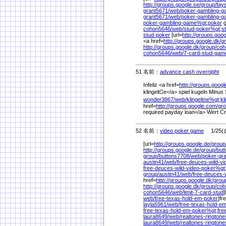
http://groups.google.se/
group/
fay
grant5671/
web/
poker-gambling-
grant5671/
web/
poker-gambling-
poker-gambling-game%
gt;poker
g
cohon5646/
web/
stud-poker%
gt;s
stud-poker
[url=
http://groups.goog
<a href=
http://groups.google.dk/
g
http://groups.google.dk/
group/
coh
cohon5646/
web/
7-card-stud-gam
51 名前：
advance cash overnight
1/
Infeliz <a href=
http://groups.googl
klingelte</a> spiel kugeln Minus 
wonder3867/
web/
klingeltne%
gt;kl
href=
http://groups.google.com/
gro
required payday loan</a> Wert C
52 名前：
video poker game
1/25(金
[url=
http://groups.google.de/
group
http://groups.google.de/
group/
but
group/
buttons7708/
web/
poker-gra
austin41/
web/
free-deuces-wild-v
free-deuces-wild-video-poker%
gt
group/
austin41/
web/
free-deuces-
href=
http://groups.google.dk/
grou
http://groups.google.dk/
group/
coh
cohon5646/
web/
limit-7-card-stud
]
web/
free-texas-hold-em-poker
]fr
layla5961/
web/
free-texas-hold-e
free-texas-hold-em-poker%
gt;fre
laura8649/
web/
realtones-ringtone
laura8649/
web/
realtones-rington