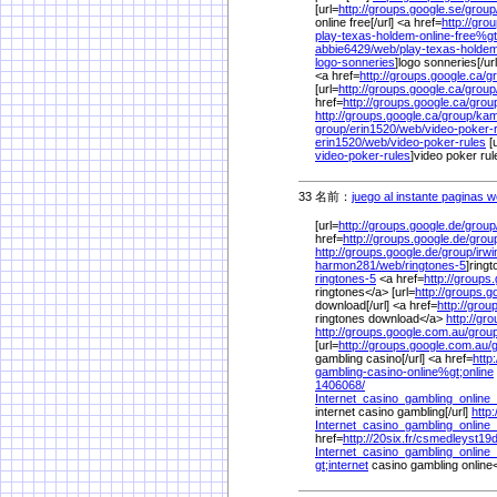
[url=
http://groups.google.se/
group
online free[/url] <a href=
http://gro
play-texas-holdem-online-free%
g
abbie6429/
web/
play-texas-holdem
logo-sonneries
]logo sonneries[/ur
<a href=
http://groups.google.ca/
g
[url=
http://groups.google.ca/
group
href=
http://groups.google.ca/
grou
http://groups.google.ca/
group/
kam
group/
erin1520/
web/
video-poker-
erin1520/
web/
video-poker-rules
[u
video-poker-rules
]video poker rule
33 名前：
juego al instante paginas 
[url=
http://groups.google.de/
group
href=
http://groups.google.de/
grou
http://groups.google.de/
group/
irw
harmon281/
web/
ringtones-5
]ringt
ringtones-5
<a href=
http://groups
ringtones</a> [url=
http://groups.g
download[/url] <a href=
http://grou
ringtones download</a>
http://gr
http://groups.google.com.au/
group
[url=
http://groups.google.com.au/
gambling casino[/url] <a href=
http
gambling-casino-online%
gt;online
1406068/
Internet_casino_gambling_online
internet casino gambling[/url]
http:
Internet_casino_gambling_online
href=
http://20six.fr/
csmedleyst19d
Internet_casino_gambling_online
gt;internet
casino gambling online