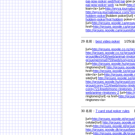
pai-gow-poker-web%
gt;pai
gow p
pai-gow-poker-web
<a href=
http:
loan</a> [url=
http://wyva.journal
http://wyva.journalspace.com/
?en
holdem-poker
]holdem poker[/url] 
holdem-poker%
gt;holdem
poker<
[url=
http://groups.google.ca/
group
href=
http://groups.google.ca/
grou
http://groups.google.ca/
group/
eth
29 名前：
best video poker
1/25(金)
[url=
http://groups.google.co.nz/
gr
http://groups.google.co.nz/
group/
group/
jiles5436/
web/
animal-ringt
group/
gemma9759/
web/
sonyeric
[url=
http://groups.google.hu/
group
ringtones[/url]
http://groups.google
href=
http://groups.google.se/
grou
site</a> [url=
http://groups.google.
site[/url]
http://groups.google.se/
g
http://groups.google.hu/
group/
cor
group/
corey7214/
web/
mono-ring
corey7214/
web/
mono-ringtones-3
web/
anime-ringtones-2
[url=
http:/
ringtones[/url] <a href=
http://grou
ringtones</a>
30 名前：
7 card stud poker rules
1/
[url=
http://groups.google.pt/
group/
celular[/url]
http://groups.google.pt
href=
http://groups.google.pt/
group
http://groups.google.dk/
group/
ben
href=
http://groups.google.dk/
grou