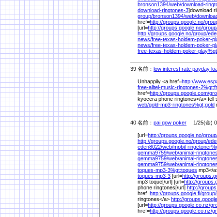
bronson1394/
web/
download-ringt
download-ringtones-3
]download ri
group/
bronson1394/
web/
downloa
href=
http://groups.google.no/
grou
[url=
http://groups.google.no/
group
http://groups.google.no/
group/
ede
news/
free-texas-holdem-poker-pl
news/
free-texas-holdem-poker-pl
free-texas-holdem-poker-play%
gt
39 名前：
low interest rate payday lo
Unhappily <a href=
http://www.esp
free-alltel-music-ringtones-2%
gt;f
href=
http://groups.google.com/
gro
kyocera phone ringtones</a> tell s
web/
gold-mp3-ringtones%
gt;gold
40 名前：
pai gow poker
1/25(金) 0
[url=
http://groups.google.no/
group
http://groups.google.no/
group/
ede
eden8022/
web/
mobil-ringetoner%
gemma9759/
web/
animal-ringtone
gemma9759/
web/
animal-rington
gemma9759/
web/
animal-ringtone
toques-mp3-3%
gt;toques
mp3</
toques-mp3-3
[url=
http://groups.
mp3 toque[/url] [url=
http://groups.g
phone ringtones[/url]
http://groups
href=
http://groups.google.fi/
group/
ringtones</a>
http://groups.googl
[url=
http://groups.google.co.nz/
gr
href=
http://groups.google.co.nz/
g