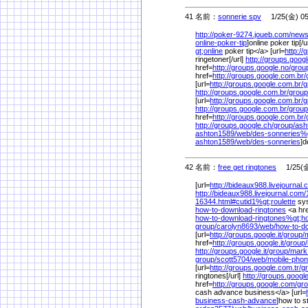
41 名前：
sonnerie spv
1/25(金) 05
http://poker-9274.joueb.com/
news
online-poker-tip
]online poker tip[/u
gt;online
poker tip</a> [url=
http://
ringetoner[/url]
http://groups.googl
href=
http://groups.google.no/
grou
href=
http://groups.google.com.br/
[url=
http://groups.google.com.br/
g
http://groups.google.com.br/
group
[url=
http://groups.google.com.br/
g
http://groups.google.com.br/
group
href=
http://groups.google.com.br/
http://groups.google.ch/
group/
ash
ashton1589/
web/
des-sonneries%
ashton1589/
web/
des-sonneries
]d
42 名前：
free get ringtones
1/25(金)
[url=
http://bideaux988.livejournal.
http://bideaux988.livejournal.com/
16344.html#cutid1%
gt;roulette
sy
how-to-download-ringtones
<a hr
how-to-download-ringtones%
gt;h
group/
carolyn8693/
web/
how-to-d
[url=
http://groups.google.it/
group/
href=
http://groups.google.it/
group/
http://groups.google.it/
group/
mark
group/
scott5704/
web/
mobile-phon
[url=
http://groups.google.com.tr/
g
ringtones[/url]
http://groups.google
href=
http://groups.google.com/
gro
cash advance business</a> [url=
business-cash-advance
]how to s