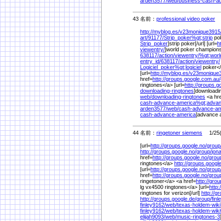
arden3577/
web/
business-cash-a
43 名前：
professional video poker
1
http://myblog.es/
v23monique3915
art/
91177/
Strip_poker%
gt;strip
pok
Strip_poker
]strip poker[/url] [url=
h
viewentry/
]world poker championsh
638117/
action/
viewentry/
%
gt;worl
entry_id/
638117/
action/
viewentry/
Logiciel_poker%
gt;logiciel
poker<
[url=
http://myblog.es/
v23monique
href=
http://groups.google.com.au/
ringtones</a> [url=
http://groups.g
downloading-ringtones
]downloadin
web/
downloading-ringtones
<a hr
cash-advance-america%
gt;adva
arden3577/
web/
cash-advance-am
cash-advance-america
]advance a
44 名前：
ringetoner siemens
1/25(
[url=
http://groups.google.no/
group
http://groups.google.no/
group/
jon
href=
http://groups.google.no/
grou
ringtones</a>
http://groups.google
[url=
http://groups.google.no/
group
href=
http://groups.google.no/
grou
ringetoner</a> <a href=
http://grou
lg vx4500 ringtones</a> [url=
http:
ringtones for verizon[/url]
http://g
http://groups.google.de/
group/
finl
finley9162/
web/
texas-holdem-wiki
finley9162/
web/
texas-holdem-wik
elijah9093/
web/
music-ringtones-3