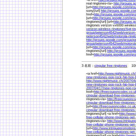
real ringtones</a>
http://groups.g
[url=
http://groups.google.com/
gro
sony[/url]
http://groups.google.co
href=
http://groups.google.com/
gro
[url=
http://groups.google.com/
gro
ringtones[/url] [url=
http://groups.g
ringtones verizon vx6000 wireless[
verizon-wireless-ringtones%
gt;ri
group/
peterson4542/
web/
verizon-
peterson4542/
web/
motorola-ring
http://groups.google.com/
group/
p
group/
peterson4542/
web/
motorol
[url=
http://groups.google.com/
gro
ringtones[/url]
http://groups.googl
href=
http://groups.google.com/
gro
3 名前：
cingular free ringtones
10/2
<a href=
http://www.nightmusic.ch/
new-ringtones-pop-rock-hip-hop-b
http://www.nightmusic.ch/
2007/
04
new-ringtones-pop-rock-hip-hop-b
2007/
04/
17/
new-ringtones-pop-ro
href=
http://freecouponcodes.co.u
cingular-download-free-ringtones-
ringtones</a>
http://freecouponco
cingular-download-free-ringtones-
[url=
http://freecouponcodes.co.uk
cingular-download-free-ringtones-
ringtones[/url] <a href=
http://www.
free-cellular-phone-ringtones-get
ringtones</a>
http://www.intrigue
free-cellular-phone-ringtones-get
[url=
http://www.intriguepromotion
free-cellular-phone-ringtones-get
ringtones[/url] <a href=
http://www