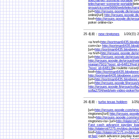
telecharger-sonnerie-portable
]tel
group/
ciccone5666/
web/
telechar
[url=
http://groups.google.dk/
group
online[/url]
http://groups.google.dk
href=
http://groups.google.dk/
grou
poker online</a>
25 名前：
new ringtones
1/20(日) 2
<a href=
http://portman6435.blogb
com</a>
http://portman6435.blog
[url=
http://portman6435.blogbeee
<a href=
http://groups.google.de/
g
[url=
http://groups.google.de/
group
http://groups.google.de/
group/
irw
reagan7501/
?post_id=64813%
gt;l
?post_id=64813
]la roulette russe[
href=
http://portman6435.blogbee
http://portman6435.blogbeee.com
[url=
http://portman6435.blogbeee
[url=
http://groups.google.fi/
group/
s
http://groups.google.fi/
group/
sofia
sofia2704/
web/
win-video-poker%
26 名前：
turbo texas holdem
1/25(
[url=
http://groups.google.com/
gro
ringtones[/url]
http://groups.googl
href=
http://groups.google.com/
gro
ringtones</a> [url=
http://platerot
Fast_cash_advance_payday_loa
http://plateroti7275.myblog.de/
plat
href=
http://plateroti7275.myblog.d
gt;fast
cash advance payday loan<