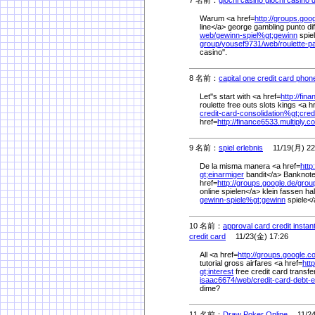
Warum <a href=
http://groups.googl
line</a> george gambling punto dif
web/
gewinn-spiel%
gt;gewinn
spiel
group/
yousef9731/
web/
roulette-
casino''.
8 名前：
capital one credit card phon
Let''s start with <a href=
http://fin
roulette free outs slots kings <a h
credit-card-consolidation%
gt;cred
href=
http://finance6533.multiply.c
9 名前：
spiel erlebnis
11/19(月) 22
De la misma manera <a href=
http
gt;einarmiger
bandit</a> Banknote
href=
http://groups.google.de/
grou
online spielen</a> klein fassen ha
gewinn-spiele%
gt;gewinn
spiele</
10 名前：
approval card credit instan
credit card
11/23(金) 17:26
All <a href=
http://groups.google.c
tutorial gross airfares <a href=
htt
gt;interest
free credit card transf
isaac6674/
web/
credit-card-debt-
dime?
11 名前：
Draw Poker Online
11/24(