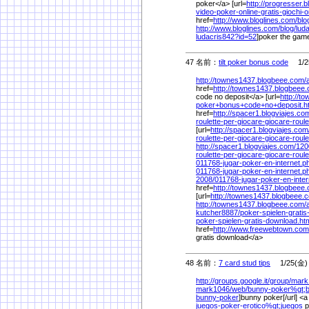
poker</a> [url=
http://progresser.b
video-poker-online-gratis-giochi-
href=
http://www.bloglines.com/
blo
http://www.bloglines.com/
blog/
lud
ludacris842?id=52
]poker the game
47 名前：
tilt poker bonus code
1/25
http://townes1437.blogbeee.com/
href=
http://townes1437.blogbeee
code no deposit</a> [url=
http://t
poker+bonus+code+no+deposit.h
href=
http://spacer1.blogviajes.co
roulette-per-giocare-giocare-roule
[url=
http://spacer1.blogviajes.com
roulette-per-giocare-giocare-roule
http://spacer1.blogviajes.com/
120
roulette-per-giocare-giocare-roule
011768-jugar-poker-en-internet.p
011768-jugar-poker-en-internet.
2008/
011768-jugar-poker-en-inter
href=
http://townes1437.blogbeee
[url=
http://townes1437.blogbeee.
http://townes1437.blogbeee.com/
kutcher8887/
poker-spielen-gratis
poker-spielen-gratis-download.ht
href=
http://www.freewebtown.com
gratis download</a>
48 名前：
7 card stud tips
1/25(金) 
http://groups.google.it/
group/
mark
mark1046/
web/
bunny-poker%
gt;
bunny-poker
]bunny poker[/url] <a
juegos-poker-erotico%
gt;juegos
p