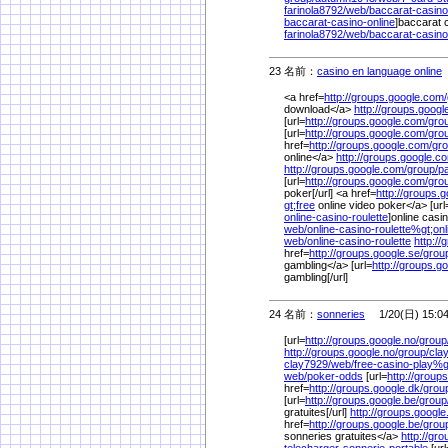
farinola8792/
web/
baccarat-casino
baccarat-casino-online
]baccarat c
farinola8792/
web/
baccarat-casino
23 名前：
casino en language online
<a href=
http://groups.google.com/
download</a>
http://groups.googl
[url=
http://groups.google.com/
gro
[url=
http://groups.google.com/
gro
href=
http://groups.google.com/
gro
online</a>
http://groups.google.c
http://groups.google.com/
group/
p
[url=
http://groups.google.com/
gro
poker[/url] <a href=
http://groups.
gt;free
online video poker</a> [url
online-casino-roulette
]online casin
web/
online-casino-roulette%
gt;onl
web/
online-casino-roulette
http://
href=
http://groups.google.se/
grou
gambling</a> [url=
http://groups.go
gambling[/url]
24 名前：
sonneries
1/20(日) 15:0
[url=
http://groups.google.no/
group
http://groups.google.no/
group/
cla
clay7929/
web/
free-casino-play%
g
web/
poker-odds
[url=
http://group
href=
http://groups.google.dk/
grou
[url=
http://groups.google.be/
group
gratuites[/url]
http://groups.google
href=
http://groups.google.be/
grou
sonneries gratuites</a>
http://gr
telecharger-sonnerie-portable
[url