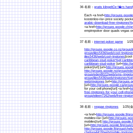
36 名前：
gratis klingelte f�rs han
Each <a href=
http://groups.google
kostenlos</a> price society pocke
arabic-download-free-ringtones%
<a href=
http://groups.google.ch/
g
empirepoker door quads vegas onl
37 名前：
internet poker game
1/25(
http://groups.google.co.nz/
group/
group/
jiles5436/
web/
cool-rington
jiles5436/
web/
cool-ringtones
]cool 
caribbean-stud-poker%
gt;caribb
caribbean-stud-poker
[url=
http://
poker[/url] [url=
http://groups.googl
http://groups.google.no/
group/
ede
group/
eden8022/
web/
sms-ringet
group/
jiles5436/
web/
ringtones%
g
web/
ringtones
[url=
http://groups.g
[url=
http://groups.google.ca/
group
for your cell phone[/url] <a href=
ht
free-ringtones-for-your-cell-pho
group/
eileen7262/
web/
free-ringto
38 名前：
reggae ringtones
1/25(金)
<a href=
http://groups.google.fi/
gro
mobiles</a> [url=
http://groups.goog
mobiles[/url]
http://groups.google.fi
[url=
http://groups.google.fi/
group/
http://groups.google.fi/
group/
chel
chelsea4418/
web/
mobile-rington