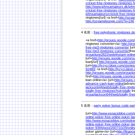
cricket-free-ringtones-ringtones-f
http://www.johnsamateurs.dk/
joh
cricket-free-ringtones-ringtones-f
johnsamateurs/
cricket-free-ringt
ringtones[/url] <a href=
http://ozg
http://ozgamelounge.com/
?p=246
4 名前：
free polyphonic ringtones d
<a href=
http://groups.google.com/
ringtones converter</a>
http://gr
free-mp3-ringtones-converter
[url
free-mp3-ringtones-converter
]fre
group/
june2822/
web/
instant-onli
[url=
http://groups.google.com/
gro
loan[/url]
http://groups.google.com
[url=
http://lyzyci.blogr.com/
stories
92480/
<a href=
http://lyzyci.blogr
http://groups.google.com/
group/
j
href=
http://groups.google.com/
gro
loan online</a> [url=
http://groups
advance-cash-loan-online
]advanc
jackson644/
web/
totally-free-ringt
totally-free-ringtones%
gt;totally
fr
group/
jackson644/
web/
totally-fre
5 名前：
party poker bonus code par
[url=
http://www.espacioblog.com/
online-poker-free-online-poker-l
http://www.espacioblog.com/
poke
online-poker-free-online-poker-l
poker-9394/
post/
2007/
10/
29/
onli
poker game</a> [url=
http://finan
county[/url]
http://finance9026.mul