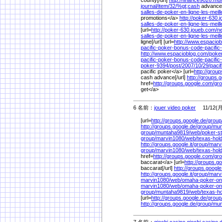
journal/
item/
32/
%
gt;cash
advance 
salles-de-poker-en-ligne-les-mei
promotions</a>
http://poker-630.
salles-de-poker-en-ligne-les-mei
[url=
http://poker-630.joueb.com/
n
salles-de-poker-en-ligne-les-mei
ligne[/url] [url=
http://www.espacio
pacific-poker-bonus-code-pacific
http://www.espacioblog.com/
poke
pacific-poker-bonus-code-pacific
poker-9394/
post/
2007/
10/
29/
paci
pacific poker</a> [url=
http://grou
cash advance[/url]
http://groups.
href=
http://groups.google.com/
gro
get</a>
6 名前：
jouer video poker
11/12(月)
[url=
http://groups.google.de/
group
http://groups.google.de/
group/
mun
group/
muntaha9819/
web/
poker-s
group/
marvin1080/
web/
texas-hol
http://groups.google.it/
group/
marv
group/
marvin1080/
web/
texas-hol
href=
http://groups.google.com/
gro
baccarat</a> [url=
http://groups.g
baccarat[/url]
http://groups.googl
http://groups.google.it/
group/
marv
marvin1080/
web/
omaha-poker-onl
marvin1080/
web/
omaha-poker-on
group/
muntaha9819/
web/
texas-
[url=
http://groups.google.de/
group
http://groups.google.de/
group/
mun
7 名前：
giochi casino giochi casino 