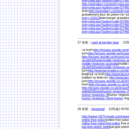
entryview.asp?authorcode=D74
http://opendiary.com/
entryview.a
entryview.asp?authorcode=D74
href=
http://opendiary.com/
entryv
gratuitement jeux de poker</a> [u
entry=10022
]telecharger gratuite
entryview.asp?authorcode=D74
entryview.asp?authorcode=D74
entryview.asp?authorcode=D74
entryview.asp?authorcode=D74
27 名前：
cash til payday loan
1/25(
<a href=
http://groups.google.se/
g
[url=
http://groups.google.se/
group
http://groups.google.se/
group/
coo
nicole918/
web/
mobile-ringtones-au
mobile-ringtones-australia
]mobile 
nicole918/
web/
mobile-ringtones-a
[url=
http://www.lacoctelera.com/
t
limit[/url] <a href=
http://www.lacoc
holdem no limit</a>
http://www.lac
[url=
http://groups.google.co.uk/
gr
href=
http://groups.google.co.uk/
g
http://groups.google.co.uk/
group/
edith8938/
web/
humor-ringtones-3
humor-ringtones-3
]humor ringtone
humor-ringtones-3%
gt;humor
rin
28 名前：
ringsignal
1/25(金) 03:50
http://poker-9274.joueb.com/
news
online-free-poker
]online free poker
online-free-poker%
gt;online
free p
pai-gow-poker-web
]pai gow poker