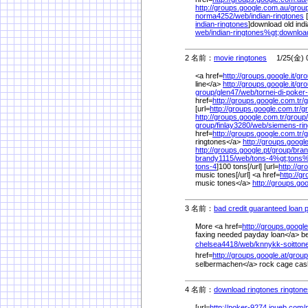
http://groups.google.com.au/
group
norma4252/
web/
indian-ringtones
[
indian-ringtones
]download old indi
web/
indian-ringtones%
gt;downloa
2 名前：
movie ringtones
1/25(金) 0
<a href=
http://groups.google.it/
gro
line</a>
http://groups.google.it/
gro
group/
glen47/
web/
tornei-di-poker-
href=
http://groups.google.com.tr/
g
[url=
http://groups.google.com.tr/
g
http://groups.google.com.tr/
group/
group/
finlay3280/
web/
siemens-rin
href=
http://groups.google.com.tr/
g
ringtones</a>
http://groups.google
http://groups.google.pt/
group/
bran
brandy1115/
web/
tons-4%
gt;tons
tons-4
]100 tons[/url] [url=
http://gr
music tones[/url] <a href=
http://g
music tones</a>
http://groups.goo
3 名前：
bad credit guaranteed loan
More <a href=
http://groups.googl
faxing needed payday loan</a> be
chelsea4418/
web/
knnykk-soitton
href=
http://groups.google.at/
group
selbermachen</a> rock cage cashi
4 名前：
download ringtones ringtone
[url=
http://poker-9274.joueb.com/