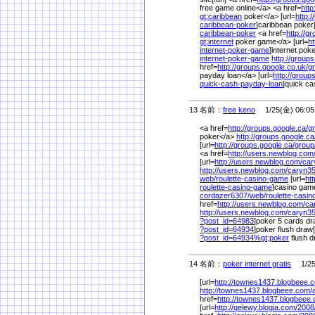
free game online</a> <a href=
http
gt;caribbean
poker</a> [url=
http:/
caribbean-poker
]caribbean poker[
caribbean-poker
<a href=
http://g
gt;internet
poker game</a> [url=
ht
internet-poker-game
]internet pok
internet-poker-game
http://group
href=
http://groups.google.co.uk/
g
payday loan</a> [url=
http://group
quick-cash-payday-loan
]quick ca
13 名前：
free keno
1/25(金) 06:05
<a href=
http://groups.google.ca/
g
poker</a>
http://groups.google.ca
[url=
http://groups.google.ca/
group
<a href=
http://users.newblog.com
[url=
http://users.newblog.com/
car
http://users.newblog.com/
caryn35
web/
roulette-casino-game
[url=
ht
roulette-casino-game
]casino game 
cordazer6307/
web/
roulette-casi
href=
http://users.newblog.com/
ca
http://users.newblog.com/
caryn35
?post_id=64983
]poker 5 cards dra
?post_id=64934
]poker flush draw[
?post_id=64934%
gt;poker
flush 
14 名前：
poker internet gratis
1/25(
[url=
http://townes1437.blogbeee.
http://townes1437.blogbeee.com/
href=
http://townes1437.blogbeee
[url=
http://qelewy.blogia.com/
2008