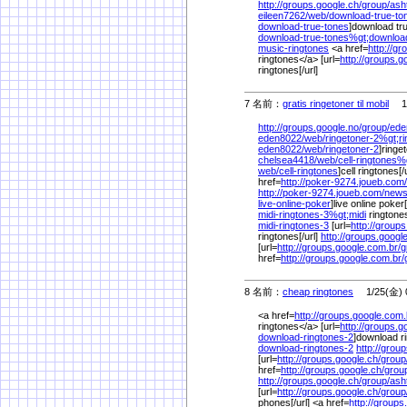
http://groups.google.ch/
group/
ash
eileen7262/
web/
download-true-to
download-true-tones
]download tru
download-true-tones%
gt;downloa
music-ringtones
<a href=
http://gr
ringtones</a> [url=
http://groups.go
ringtones[/url]
7 名前：
gratis ringetoner til mobil
1/2
http://groups.google.no/
group/
ede
eden8022/
web/
ringetoner-2%
gt;r
eden8022/
web/
ringetoner-2
]ringe
chelsea4418/
web/
cell-ringtones%
web/
cell-ringtones
]cell ringtones[/
href=
http://poker-9274.joueb.com/
http://poker-9274.joueb.com/
news
live-online-poker
]live online poker[
midi-ringtones-3%
gt;midi
ringtone
midi-ringtones-3
[url=
http://groups
ringtones[/url]
http://groups.googl
[url=
http://groups.google.com.br/
g
href=
http://groups.google.com.br/
8 名前：
cheap ringtones
1/25(金) 0
<a href=
http://groups.google.com.
ringtones</a> [url=
http://groups.g
download-ringtones-2
]download ri
download-ringtones-2
http://grou
[url=
http://groups.google.ch/
group
href=
http://groups.google.ch/
grou
http://groups.google.ch/
group/
ash
[url=
http://groups.google.ch/
group
phones[/url] <a href=
http://groups