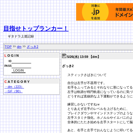
目指せトップランカー！
ギタドラ上達記録
TOP
dm
ざっき2
L
O G I N
5/26(水) 13:59 【dm】
ID
ざっき2
PASS
スティックさばきについて
C
A T E G O R Y
自分は左手が不器用です。
・dm（223）
右手をふってみるとそれなりに形になってる
・GF（90）
左手は軌跡が楕円軌道になっているのに気づ
どうすれば直線的な上下運動ができるように
練習しかないですねｗ
とりあえず左手のレベルを上げるために、
ブレイクダウンやマインドステップのような
左手スタミナ強化。ホノルルやイエパニのよ
全体的にたたき始めを左手スタートにして脳
あと、右手と左手でおんなじように叩いてる