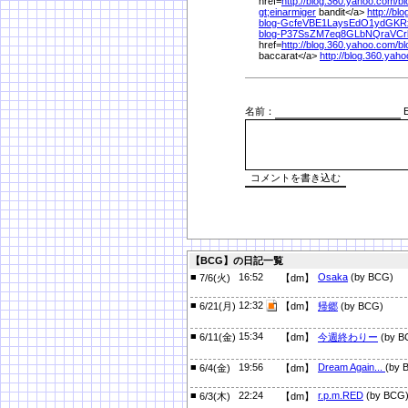
href=
http://blog.360.yahoo.com/
b
gt;einarmiger
bandit</a>
http://bl
blog-GcfeVBE1LaysEdO1ydGKR
blog-P37SsZM7eq8GLbNQraVCrk
href=
http://blog.360.yahoo.com/
b
baccarat</a>
http://blog.360.yah
名前：
E
【BCG】の日記一覧
■
16:52
Osaka
(by BCG)
7/6(火)
【dm】
■
12:32
6/21(月)
【dm】
帰郷
(by BCG)
■
15:34
6/11(金)
【dm】
今週終わりー
(by B
■
19:56
Dream Again...
(by 
6/4(金)
【dm】
■
22:24
r.p.m.RED
(by BCG
6/3(木)
【dm】