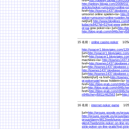
href=
http://qelewy.blogia.com/
200
http://qelewy.blogia.com/
2008/
011
articles/
poker+umsonst+online+spi
href=
http://townes1437.blogbeee
umsonst online spielen</a>
http:
poker+umsonst+online+spielen.ht
net[/url]
http://www.bloglines.com/
ludacris842?id=51%
gt;www
poker
gt;pai
gow poker</a> [url=
http://b
http://blog.grab.com/
n946cheryl58
15 名前：
online casino poker
1/25(
http://spacer1.blogviajes.com/
120
[url=
http://spacer1.blogviajes.com
href=
http://spacer1.blogviajes.co
machines</a>
http://townes1437.
href=
http://townes1437.blogbeee
[url=
http://townes1437.blogbeee.
http://townes1437.blogbeee.com/
[url=
http://townes1437.blogbeee.
holdem[/url] <a href=
http://towne
gt;pokerspiel
texas holdem</a>
ht
href=
http://blog.grab.com/
n946che
[url=
http://blog.grab.com/
n946cher
href=
http://blog.grab.com/
n946che
n946cheryl5811/
462563
[url=
http:
16 名前：
internet poker game
1/25(
[url=
http://groups.google.es/
group
http://groups.google.es/
group/
dan
group/
danny9813/
web/
juego-str
glen47/
web/
strip-poker-on-line-gr
strip-poker-on-line-gratis%
gt;strip