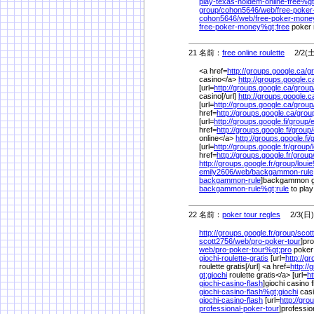
play-texas-holdem-online-free%
g
group/
cohon5646/
web/
free-poke
cohon5646/
web/
free-poker-mone
free-poker-money%
gt;free
poker
21 名前：
free online roulette
2/2(土)
<a href=
http://groups.google.ca/
g
casino</a>
http://groups.google.c
[url=
http://groups.google.ca/
group
casino[/url]
http://groups.google.c
[url=
http://groups.google.ca/
group
href=
http://groups.google.ca/
grou
[url=
http://groups.google.fi/
group/
href=
http://groups.google.fi/
group/
online</a>
http://groups.google.fi/
[url=
http://groups.google.fr/
group/
href=
http://groups.google.fr/
group
http://groups.google.fr/
group/
louie
emily2606/
web/
backgammon-rule
backgammon-rule
]backgammon ga
backgammon-rule%
gt;rule
to pla
22 名前：
poker tour regles
2/3(日) 
http://groups.google.fr/
group/
scot
scott2756/
web/
pro-poker-tour
]pro
web/
pro-poker-tour%
gt;pro
poker
giochi-roulette-gratis
[url=
http://gr
roulette gratis[/url] <a href=
http://
gt;giochi
roulette gratis</a> [url=
ht
giochi-casino-flash
]giochi casino f
giochi-casino-flash%
gt;giochi
casi
giochi-casino-flash
[url=
http://gro
professional-poker-tour
]professio