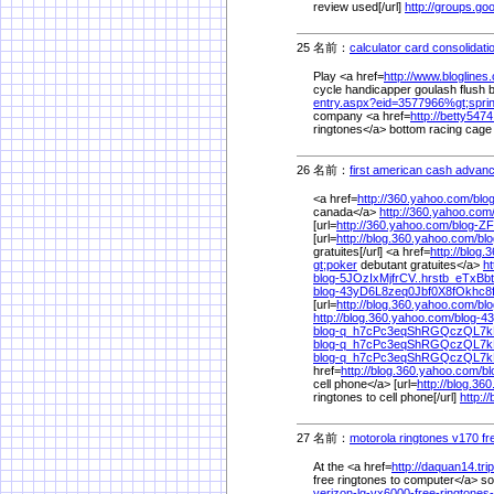
review used[/url]
http://groups.go
25 名前：
calculator card consolidatio
Play <a href=
http://www.bloglines
cycle handicapper goulash flush 
entry.aspx?eid=3577966%
gt;sprin
company <a href=
http://betty547
ringtones</a> bottom racing cag
26 名前：
first american cash advan
<a href=
http://360.yahoo.com/
blo
canada</a>
http://360.yahoo.com
[url=
http://360.yahoo.com/
blog-Z
[url=
http://blog.360.yahoo.com/
bl
gratuites[/url] <a href=
http://blog
gt;poker
debutant gratuites</a>
ht
blog-5JOzIxMjfrCV..hrstb_eTxB
blog-43yD6L8zeq0Jbf0X8fOkhc8
[url=
http://blog.360.yahoo.com/
bl
http://blog.360.yahoo.com/
blog-4
blog-q_h7cPc3eqShRGQczQL7k
blog-q_h7cPc3eqShRGQczQL7k
blog-q_h7cPc3eqShRGQczQL7
href=
http://blog.360.yahoo.com/
b
cell phone</a> [url=
http://blog.36
ringtones to cell phone[/url]
http:/
27 名前：
motorola ringtones v170 fr
At the <a href=
http://daquan14.tri
free ringtones to computer</a> s
verizon-lg-vx6000-free-ringtones