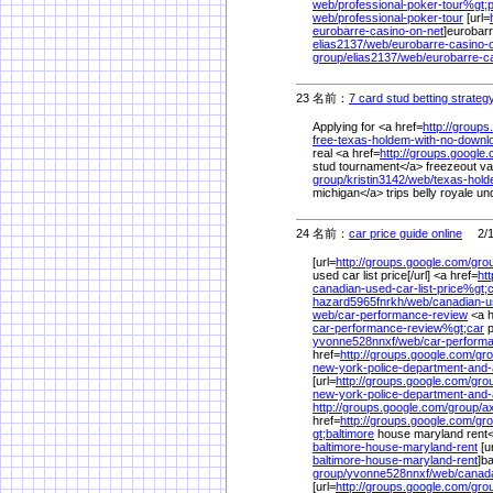
web/
professional-poker-tour%
gt;
web/
professional-poker-tour
[url=
eurobarre-casino-on-net
]eurobarr
elias2137/
web/
eurobarre-casino-
group/
elias2137/
web/
eurobarre-c
23 名前：
7 card stud betting strateg
Applying for <a href=
http://groups
free-texas-holdem-with-no-down
real <a href=
http://groups.google
stud tournament</a> freezeout va
group/
kristin3142/
web/
texas-hol
michigan</a> trips belly royale un
24 名前：
car price guide online
2/12
[url=
http://groups.google.com/
gro
used car list price[/url] <a href=
ht
canadian-used-car-list-price%
gt;
hazard5965fnrkh/
web/
canadian-us
web/
car-performance-review
<a h
car-performance-review%
gt;car
p
yvonne528nnxf/
web/
car-perform
href=
http://groups.google.com/
gro
new-york-police-department-and-
[url=
http://groups.google.com/
gro
new-york-police-department-and-a
http://groups.google.com/
group/
a
href=
http://groups.google.com/
gro
gt;baltimore
house maryland rent
baltimore-house-maryland-rent
[u
baltimore-house-maryland-rent
]b
group/
yvonne528nnxf/
web/
canad
[url=
http://groups.google.com/
gro