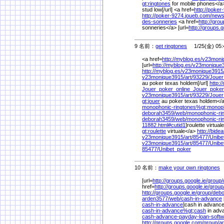
gt;ringtones
for mobile phones</a>
stud low[/url] <a href=
http://poker
http://poker-9274.joueb.com/
news
des-sonneries
<a href=
http://gro
sonneries</a> [url=
http://groups.
9 名前：
get ringtones
1/25(金) 05:
<a href=
http://myblog.es/
v23moni
[url=
http://myblog.es/
v23monique
http://myblog.es/
v23monique3915
v23monique3915/
art/
93229/
Jouer
au poker texas holdem[/url]
http:/
Jouer_poker_online_Jouer_poke
v23monique3915/
art/
93229/
Jouer
gt;jouer
au poker texas holdem</a
monophonic-ringtones%
gt;monop
deborah3459/
web/
monophonic-ri
deborah3459/
web/
monophonic-ri
11882.html#cutid1
]roulette virtuale
gt;roulette
virtuale</a>
http://bide
v23monique3915/
art/
85477/
Unibe
v23monique3915/
art/
85477/
Unibe
85477/
Unibet_poker
10 名前：
make your own ringtones
1
[url=
http://groups.google.ie/
group/
href=
http://groups.google.ie/
group
http://groups.google.ie/
group/
debo
arden3577/
web/
cash-in-advance
cash-in-advance
]cash in advance[
cash-in-advance%
gt;cash
in adv
cash-advance-payday-loan-soft
http://groups.google.com/
group/
a