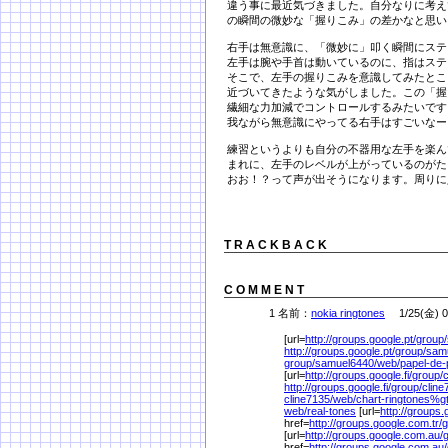
違う事に最近気づきました。自分なりに考え
の瞬間の微妙な「握りこみ」の差かなと思い
右手は無意識に、「微妙に」叩く瞬間にステ
左手は腕や手首は動いているのに、指はステ
そこで、左手の握りこみを意識してみたとこ
近づいてきたような気がしました。この「握
繊細な力加減でコントロールするみたいです
我ながら無意識にやってる右手はすごいなー
練習というよりも自分の不器用な左手を楽ん
まれに、左手のレベルが上がっているのがた
おお！？って声が出そうになります。周りに
T R A C K B A C K
C O M M E N T
1 名前：
nokia ringtones
1/25(金) 0
[url=
http://groups.google.pt/
group/
http://groups.google.pt/
group/
sam
group/
samuel6440/
web/
papel-de
[url=
http://groups.google.fi/
group/
c
http://groups.google.fi/
group/
cline
cline7135/
web/
chart-ringtones%
g
web/
real-tones
[url=
http://groups.
href=
http://groups.google.com.tr/
g
[url=
http://groups.google.com.au/
href=
http://groups.google.com.au/