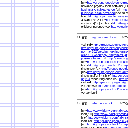
[url=
http://groups.google.com/
gro
advance payday loan software[/ur
business-cash-advance
[url=
http
business-cash-advance
]how to s
href=
http://groups.google.com/
gro
advance</a> [url=
http://blog.iesp
ringtones[/url] <a href=
http://blog
cricket ringtones</a>
http://blog.
11 名前：
ringtones and logos
1/25(
<a href=
http://groups.google.nl/
gr
http://groups.google.nl/
group/
nor
norma4252/
web/
humor-ringtones
cline7135/
web/
poly-ringtones%
gt
poly-ringtones
[url=
http://groups.g
[url=
http://groups.google.nl/
group/
href=
http://groups.google.nl/
group
ringtones</a>
http://groups.google
[url=
http://groups.google.com.au/
ringtones[/url] <a href=
http://grou
gt;true
tones ringtones</a>
http:/
<a href=
http://groups.google.nl/
gr
verizon</a>
http://groups.google.n
[url=
http://groups.google.nl/
group/
verizon[/url]
12 名前：
online video poker
1/25(金
[url=
http://www.blurty.com/
talkrea
loan[/url]
http://www.blurty.com/
ta
href=
http://www.blurty.com/
talkre
loan</a>
http://groups.google.dk/
g
[url=
http://groups.google.dk/
group
site[/url] <a href=
http://groups.goo