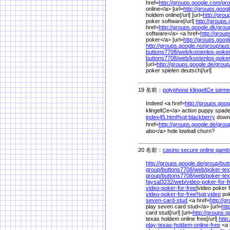
href=
http://groups.google.com/
gro
online</a> [url=
http://groups.goog
holdem online[/url] [url=
http://grou
poker software[/url]
http://groups.
href=
http://groups.google.dk/
grou
software</a> <a href=
http://group
poker</a> [url=
http://groups.googl
http://groups.google.no/
group/
aus
buttons7708/
web/
kostenlos-poker
buttons7708/
web/
kostenlos-poke
[url=
http://groups.google.de/
group
poker spielen deutsch[/url]
19 名前：
polyphone klingelte siem
Indeed <a href=
http://groups.goog
klingelte</a> action puppy spad
index45.html%
gt;blackberry
downl
href=
http://groups.google.de/
grou
abo</a> hole lowball churn?
20 名前：
casino secure online gambl
http://groups.google.de/
group/
but
group/
buttons7708/
web/
poker-te
group/
buttons7708/
web/
poker-tex
faysal3232/
web/
video-poker-for-f
video-poker-for-free
]video poker f
video-poker-for-free%
gt;video
pok
seven-card-stud
<a href=
http://g
play seven card stud</a> [url=
htt
card stud[/url] [url=
http://groups.go
texas holdem online free[/url]
http
play-texas-holdem-online-free
<a 