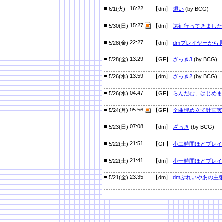
■
16:22
6/1(火)
【dm】
煩い
(by BCG)
■
15:27
5/30(日)
【dm】
遠征行ってきました
■
22:27
5/28(金)
【dm】
dmプレイヤーから
■
13:29
5/28(金)
【GF】
ざっき3
(by BCG)
■
13:59
5/26(水)
【dm】
ざっき2
(by BCG)
■
04:47
5/26(水)
【GF】
らんだむ、はじめま
■
05:56
5/24(月)
【GF】
全曲埋め立て計画実
■
07:08
5/23(日)
【dm】
ざっき
(by BCG)
■
21:51
5/22(土)
【GF】
小二時間ほどプレイ
■
21:41
5/22(土)
【dm】
小一時間ほどプレイ
■
23:35
5/21(金)
【dm】
dmぷれいやあの主