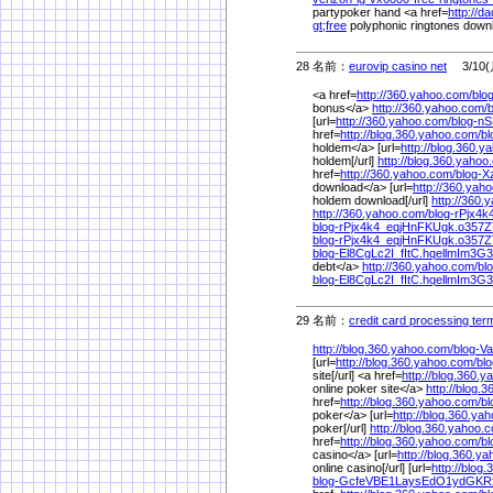
partypoker hand <a href=
http://d
gt;free
polyphonic ringtones down
28 名前：
eurovip casino net
3/10(月
<a href=
http://360.yahoo.com/
bl
bonus</a>
http://360.yahoo.com/
[url=
http://360.yahoo.com/
blog-n
href=
http://blog.360.yahoo.com/
b
holdem</a> [url=
http://blog.360.y
holdem[/url]
http://blog.360.yahoo
href=
http://360.yahoo.com/
blog-
download</a> [url=
http://360.yah
holdem download[/url]
http://360.
http://360.yahoo.com/
blog-rPjx4
blog-rPjx4k4_eqjHnFKUgk.o357
blog-rPjx4k4_eqjHnFKUgk.o35
blog-El8CgLc2I_fItC.hqellmIm3
debt</a>
http://360.yahoo.com/
bl
blog-El8CgLc2I_fItC.hqellmIm3G
29 名前：
credit card processing term
http://blog.360.yahoo.com/
blog-
[url=
http://blog.360.yahoo.com/
bl
site[/url] <a href=
http://blog.360.
online poker site</a>
http://blog.
href=
http://blog.360.yahoo.com/
b
poker</a> [url=
http://blog.360.ya
poker[/url]
http://blog.360.yahoo.
href=
http://blog.360.yahoo.com/
b
casino</a> [url=
http://blog.360.y
online casino[/url] [url=
http://blog
blog-GcfeVBE1LaysEdO1ydGKR