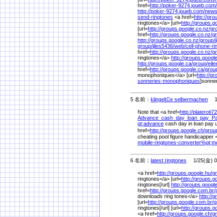
href=
http://poker-9274.joueb.com/
http://poker-9274.joueb.com/
news
send-ringtones
<a href=
http://gro
ringtones</a> [url=
http://groups.g
[url=
http://groups.google.co.nz/
gr
href=
http://groups.google.co.nz/
g
http://groups.google.co.nz/
group/
group/
jiles5436/
web/
cell-phone-ri
href=
http://groups.google.co.nz/
g
ringtones</a>
http://groups.googl
http://groups.google.ca/
group/
eil
href=
http://groups.google.ca/
grou
monophoniques</a> [url=
http://g
sonneries-monophoniques
]sonne
5 名前：
klingelte selbermachen
1/
Note that <a href=
http://plateroti
Advance_cash_day_loan_pay_P
gt;advance
cash day in loan pay u
href=
http://groups.google.ch/
grou
cheating pool figure handicapper 
mobile-ringtones-converter%
gt;m
6 名前：
latest ringtones
1/25(金) 0
<a href=
http://groups.google.hu/
g
ringtones</a> [url=
http://groups.g
ringtones[/url]
http://groups.google
href=
http://groups.google.com.br/
downloads ring tones</a>
http://
[url=
http://groups.google.com.br/
g
ringtones[/url] [url=
http://groups.g
<a href=
http://groups.google.ch/
g